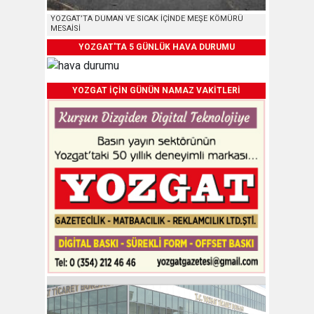
YOZGAT’TA DUMAN VE SICAK İÇİNDE MEŞE KÖMÜRÜ
MESAİSİ
YOZGAT'TA 5 GÜNLÜK HAVA DURUMU
YOZGAT İÇİN GÜNÜN NAMAZ VAKİTLERİ