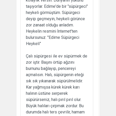
kolaylık versin. Dünyanın yükünü
taşıyorlar. Edirne'de bir "süpürgeci"
heykeli görmüştüm. Süpürgeci
deyip geçmeyin, heykeli görünce
zor zanaat olduğu anladım.
Heykelin resmini İnternet'ten
bulursunuz: "Edirne Süpürgeci
Heykeli"
Çalı süpürgesi ile ev süpürmek de
zor iştir. Başını örtüp ağzını
burnunu bağlayıp, pencereyi
açmalısın. Halı, süpürgenin eteği
sık sık yıkanarak süpürülmelidir.
Kar yağmışsa kürek kürek karı
halının üstüne serperek
süpürürseniz, halı pırıl pırıl olur.
Büyük halıları çırpmak zordur. Bu
durumda halı ters çevrilir, hamam