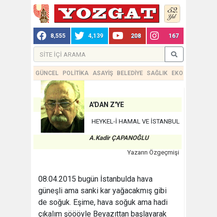
8,555
4,139
208
167
GÜNCEL
POLİTİKA
ASAYİŞ
BELEDİYE
SAĞLIK
EKONOMİ
TEKN
A'DAN Z'YE
HEYKEL-İ HAMAL VE İSTANBUL
A.Kadir ÇAPANOĞLU
Yazarın Özgeçmişi
08.04.2015 bugün İstanbulda hava
güneşli ama sanki kar yağacakmış gibi
de soğuk. Eşime, hava soğuk ama hadi
çıkalım şöööyle Beyazıttan başlayarak