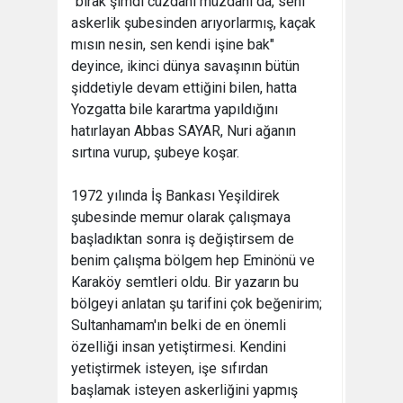
"bırak şimdi cüzdanı müzdanı da, seni
askerlik şubesinden arıyorlarmış, kaçak
mısın nesin, sen kendi işine bak"
deyince, ikinci dünya savaşının bütün
şiddetiyle devam ettiğini bilen, hatta
Yozgatta bile karartma yapıldığını
hatırlayan Abbas SAYAR, Nuri ağanın
sırtına vurup, şubeye koşar.
1972 yılında İş Bankası Yeşildirek
şubesinde memur olarak çalışmaya
başladıktan sonra iş değiştirsem de
benim çalışma bölgem hep Eminönü ve
Karaköy semtleri oldu. Bir yazarın bu
bölgeyi anlatan şu tarifini çok beğenirim;
Sultanhamam'ın belki de en önemli
özelliği insan yetiştirmesi. Kendini
yetiştirmek isteyen, işe sıfırdan
başlamak isteyen askerliğini yapmış