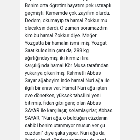
Benim orta öğretim hayatım pek ıstıraplı
geçmişti. Karnemde çok zayıfım olurdu.
Dedem, okumayıp ta hamal Zokkur mu
olacaksın derdi. O zaman soramazdım
kim bu hamal Zokkur diye. Meğer
Yozgatta bir hamalın ismi imiş. Yozgat
Saat kulesinin çanı da, 288 kg.
ağırlığındaymış, iki kırmızı lira
karşılığında hamal Kör Musa tarafından
yukarıya çıkarılmış. Rahmetli Abbas
Sayar ağabeyim inde hamal Nuri ağa ile
ilgili bir anısı var; Hamal Nuri ağa işten
eve dönerken, yüksek tahsilini yeni
bitirmiş, fidan gibi genç olan Abbas
SAYAR ile karşılaşır, selamlaşırlar; Abbas
SAYAR, "Nuri ağa, o bulduğun cüzdanın
sahibi benim utanmıyor musun ver şu
cüzdanı" diye şaka yapar, Nuri ağa da,