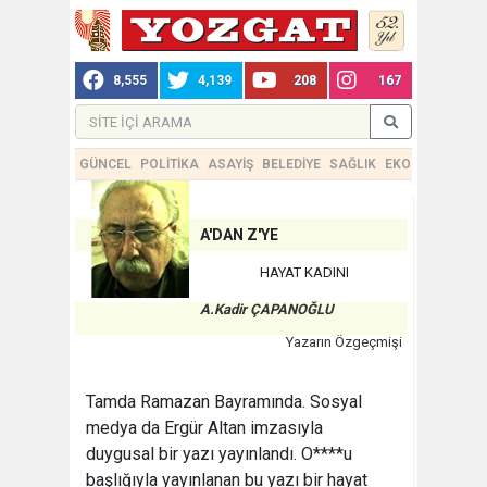
8,555
4,139
208
167
GÜNCEL
POLİTİKA
ASAYİŞ
BELEDİYE
SAĞLIK
EKONOMİ
TEKN
A'DAN Z'YE
HAYAT KADINI
A.Kadir ÇAPANOĞLU
Yazarın Özgeçmişi
Tamda Ramazan Bayramında. Sosyal
medya da Ergür Altan imzasıyla
duygusal bir yazı yayınlandı. O****u
başlığıyla yayınlanan bu yazı bir hayat