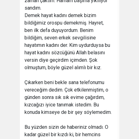
zaman çaktım. Hamam başıma yıkılıyor
sandım.
Demek hayat kadını demek bizim
bildiğimiz orospu demekmiş. Hayret,
ben ilk defa duyuyordum. Benim
bildiğim, seven erkek sevgilisine
hayatımın kadını der. Kim uydurduysa bu
hayat kadını sözcüğünü Allah belasını
versin diye geçirdim içimden. Şok
olmuştum, böyle güzel alımlı bir kız.
Çıkarken beni bekle sana telefonumu
vereceğim dedim. Çok etkilenmiştim, o
günden sonra sık sık evime çağırdım,
kızcağızı iyice tanımak istedim. Bu
konuda kimseye de bir şey söylemedim.
Bu yüzden sizin de haberiniz olmadı. O
kadar güzel bir kızdı ki, bir hemcins