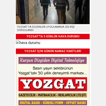
YOZGAT’TA DÜZENLEN UYGULAMADA 325 KİŞİ
SORGULANDI
YOZGAT'TA 5 GÜNLÜK HAVA DURUMU
YOZGAT İÇİN GÜNÜN NAMAZ VAKİTLERİ