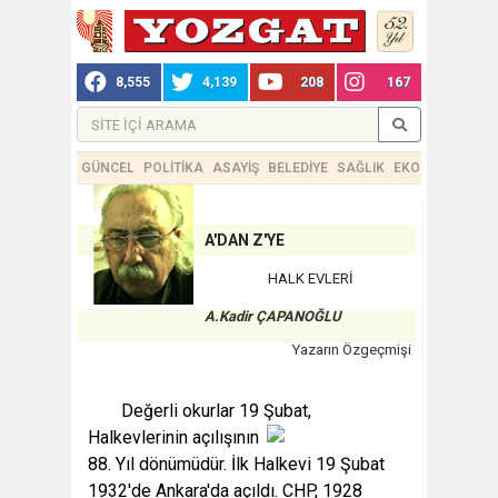
8,555
4,139
208
167
GÜNCEL
POLİTİKA
ASAYİŞ
BELEDİYE
SAĞLIK
EKONOMİ
TEKN
A'DAN Z'YE
HALK EVLERİ
A.Kadir ÇAPANOĞLU
Yazarın Özgeçmişi
Değerli okurlar 19 Şubat,
Halkevlerinin
açılışının
88. Yıl dönümüdür. İlk Halkevi 19 Şubat
1932'de Ankara'da açıldı. CHP, 1928