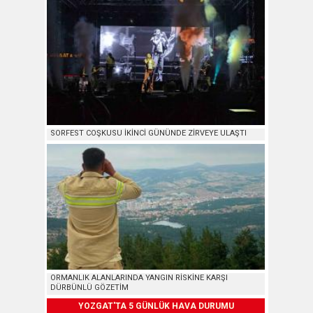
SORFEST COŞKUSU İKİNCİ GÜNÜNDE ZİRVEYE ULAŞTI
ORMANLIK ALANLARINDA YANGIN RİSKİNE KARŞI
DÜRBÜNLÜ GÖZETİM
YOZGAT'TA 5 GÜNLÜK HAVA DURUMU