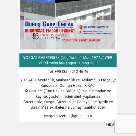
YOZGAT GAZETESİ İlk Çıkış Tarihi: 1 Mart 1974 // WEB
SİTESİ Yayın başlangıcı : 1 Mart 2006
Tel: +90 (354) 212 46 46
YOZGAT Gazetecilik, Matbaacılık ve Reklamcılık Ltd.Şti. //
Kurucusu : Osman Hakan KİRACI
© Copright (Tüm Hakları Saklıdır. ) İzin alınmadan ve
kaynak gösterilmeden alıntı yapılamaz
Gazetemiz, Yozgat Gazeteciler Cemiyeti'ne üyedir ve
Basın Meslek ilkelerine uymayı taahhüt eder.
yozgatgazetesi@gmail.com
FiByte