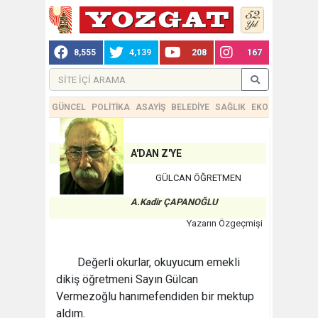
8,555
4,139
208
167
GÜNCEL
POLİTİKA
ASAYİŞ
BELEDİYE
SAĞLIK
EKONOMİ
TEKN
A'DAN Z'YE
GÜLCAN ÖĞRETMEN
A.Kadir ÇAPANOĞLU
Yazarın Özgeçmişi
Değerli okurlar, okuyucum emekli
dikiş öğretmeni Sayın Gülcan
Vermezoğlu hanımefendiden bir mektup
aldım.