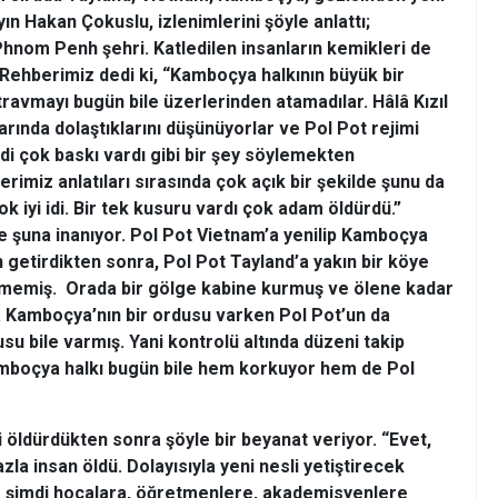
n Hakan Çokuslu, izlenimlerini şöyle anlattı;
hnom Penh şehri. Katledilen insanların kemikleri de
Rehberimiz dedi ki, “Kamboçya halkının büyük bir
travmayı bugün bile üzerlerinden atamadılar. Hâlâ
Kızıl
arında dolaştıklarını düşünüyorlar ve Pol Pot rejimi
mdi çok baskı vardı gibi bir şey söylemekten
rimiz anlatıları sırasında çok açık bir şekilde şunu da
ok iyi idi. Bir tek kusuru vardı çok adam öldürdü.”
e şuna inanıyor. Pol Pot Vietnam’a yenilip Kamboçya
an getirdikten sonra, Pol Pot Tayland’a yakın bir köye
ilmemiş. Orada bir gölge kabine kurmuş ve ölene kadar
a Kamboçya’nın bir ordusu varken Pol Pot’un da
su bile varmış. Yani kontrolü altında düzeni takip
boçya halkı bugün bile hem korkuyor hem de Pol
yi öldürdükten sonra şöyle bir beyanat veriyor. “Evet,
azla insan öldü. Dolayısıyla yeni nesli yetiştirecek
 şimdi hocalara, öğretmenlere, akademisyenlere