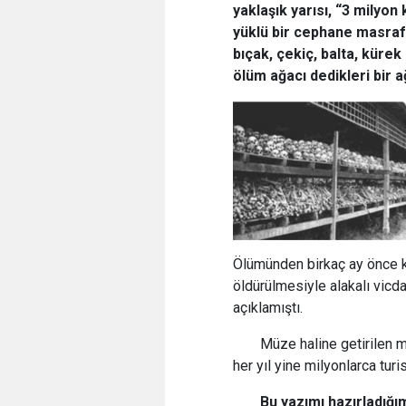
yaklaşık yarısı, “3 milyon 
yüklü bir cephane masrafı
bıçak, çekiç, balta, kürek
ölüm ağacı dedikleri bir a
Ölümünden birkaç ay önce ke
öldürülmesiyle alakalı vicd
açıklamıştı.
Müze haline getirilen m
her yıl yine milyonlarca turi
Bu yazımı hazırladığ