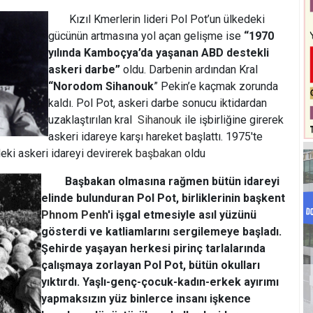
Kızıl Kmerlerin lideri Pol Pot’un ülkedeki
gücünün artmasına yol açan gelişme ise
“1970
yılında Kamboçya’da yaşanan ABD destekli
askeri darbe”
oldu. Darbenin ardından Kral
“Norodom Sihanouk
” Pekin’e kaçmak zorunda
kaldı. Pol Pot, askeri darbe sonucu iktidardan
uzaklaştırılan kral
Sihanouk
ile işbirliğine girerek
askeri idareye karşı hareket başlattı. 1975'te
eki askeri idareyi devirerek
başbakan
oldu
Başbakan olmasına rağmen bütün idareyi
elinde bulunduran Pol Pot, birliklerinin başkent
Phnom Penh
'i işgal etmesiyle asıl yüzünü
gösterdi ve katliamlarını sergilemeye başladı.
Şehirde yaşayan herkesi pirinç tarlalarında
çalışmaya zorlayan Pol Pot, bütün okulları
yıktırdı. Yaşlı-genç-çocuk-kadın-erkek ayırımı
yapmaksızın yüz binlerce insanı işkence