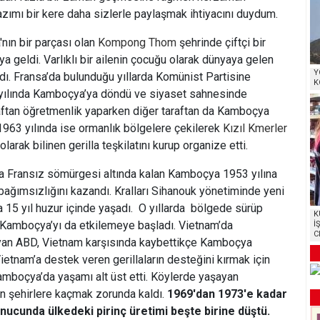
azımı bir kere daha sizlerle paylaşmak ihtiyacını duydum.
nın bir parçası olan
Kompong Thom
şehrinde çiftçi bir
a geldi. Varlıklı bir ailenin çocuğu olarak dünyaya gelen
Y
ldı. Fransa’da bulunduğu yıllarda Komünist Partisine
K
 yılında Kamboçya’ya döndü ve siyaset sahnesinde
aftan öğretmenlik yaparken diğer taraftan da Kamboçya
 1963 yılında ise ormanlık bölgelere çekilerek
Kızıl Kmerler
,olarak bilinen gerilla teşkilatını kurup organize etti.
ca Fransız sömürgesi altında kalan Kamboçya 1953 yılına
bağımsızlığını kazandı. Kralları Sihanouk yönetiminde yeni
15 yıl huzur içinde yaşadı. O yıllarda bölgede sürüp
K
Kamboçya’yı da etkilemeye başladı. Vietnam’da
İ
C
an ABD, Vietnam karşısında kaybettikçe Kamboçya
ietnam’a destek veren gerillaların desteğini kırmak için
mboçya’da yaşamı alt üst etti. Köylerde yaşayan
san şehirlere kaçmak zorunda kaldı.
1969'dan 1973'e kadar
ucunda ülkedeki pirinç üretimi beşte birine düştü.