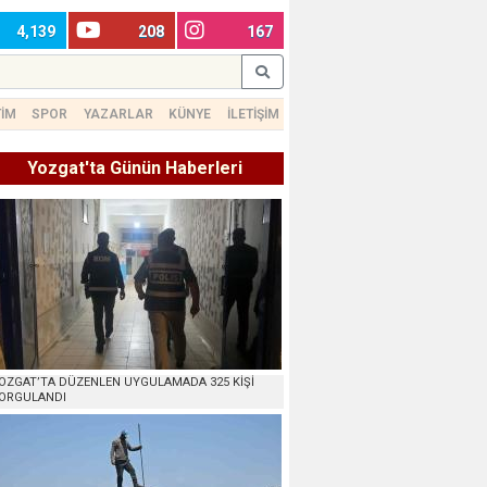
4,139
208
167
TİM
SPOR
YAZARLAR
KÜNYE
İLETİŞİM
Yozgat'ta Günün Haberleri
OZGAT’TA DÜZENLEN UYGULAMADA 325 KİŞİ
ORGULANDI