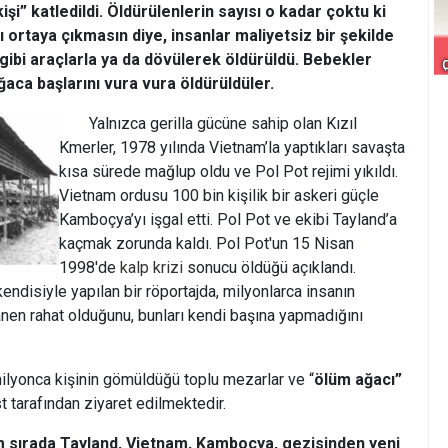
kişi” katledildi. Öldürülenlerin sayısı o kadar çoktu ki
 ortaya çıkmasın diye, insanlar maliyetsiz bir şekilde
 gibi araçlarla ya da dövülerek öldürüldü. Bebekler
ğaca başlarını vura vura öldürüldüler.
Yalnızca gerilla gücüne sahip olan Kızıl
Kmerler, 1978 yılında Vietnam’la yaptıkları savaşta
kısa sürede mağlup oldu ve Pol Pot rejimi yıkıldı.
Vietnam ordusu 100 bin kişilik bir askeri güçle
Kamboçya’yı işgal etti. Pol Pot ve ekibi Tayland’a
kaçmak zorunda kaldı. Pol Pot'un 15 Nisan
1998'de
kalp krizi
sonucu öldüğü açıklandı.
ndisiyle yapılan bir röportajda, milyonlarca insanın
anen rahat olduğunu, bunları kendi başına yapmadığını
ilyonca kişinin gömüldüğü toplu mezarlar ve “
ölüm ağacı”
st tarafından ziyaret edilmektedir.
ım sırada Tayland, Vietnam, Kamboçya, gezisinden yeni