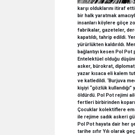
karşı olduklarını itiraf et
bir halk yaratmak amacıyl
insanları köylere göçe zor
fabrikalar, gazeteler, der
kapatıldı, tahrip edildi. 
yürürlükten kaldırıldı. Me
bağlantıyı kesen Pol Pot 
Entelektüel olduğu düşün
asker, bürokrat, diplomat
yazar kısaca eli kalem tu
ve katledildi. ‘Burjuva m
kişiyi “gözlük kullandığı”
öldürdü. Pol Pot rejimi ail
fertleri birbirinden kopar
Çocuklar kolektiflere ema
ile rejime sadık askeri gü
Pol Pot hayata dair her şe
tarihe sıfır Yılı olarak ge