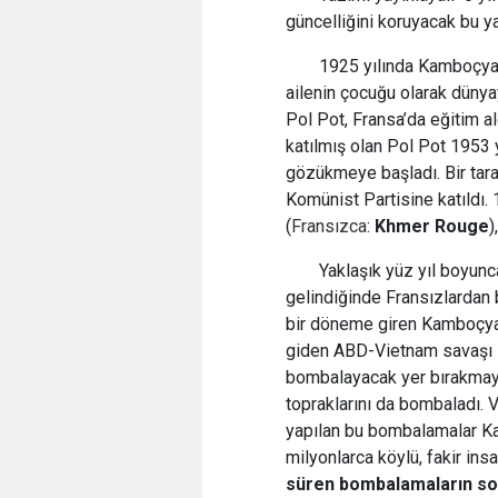
güncelliğini koruyacak bu y
1925 yılında Kamboçya'
ailenin çocuğu olarak dünyay
Pol Pot, Fransa’da eğitim a
katılmış olan Pol Pot 1953
gözükmeye başladı. Bir tar
Komünist Partisine katıldı.
(
Fransızca
:
Khmer Rouge
)
Yaklaşık yüz yıl boyun
gelindiğinde Fransızlardan 
bir döneme giren Kamboçya 
giden ABD-Vietnam savaşı 
bombalayacak yer bırakmay
topraklarını da bombaladı. V
yapılan bu bombalamalar Ka
milyonlarca köylü, fakir in
süren bombalamaların son