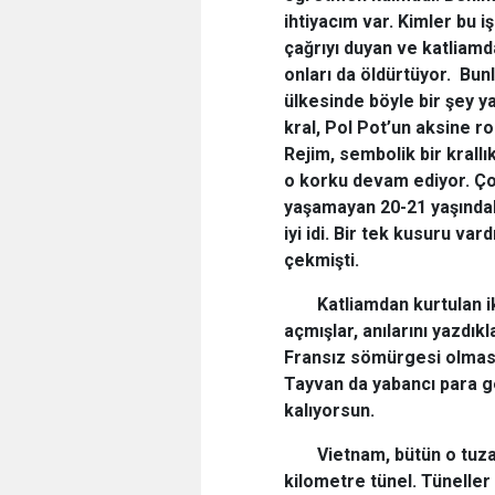
ihtiyacım var. Kimler bu i
çağrıyı duyan ve katliamd
onları da öldürtüyor. Bu
ülkesinde böyle bir şey y
kral, Pol Pot’un aksine r
Rejim, sembolik bir krall
o korku devam ediyor. Çok
yaşamayan 20-21 yaşındaki
iyi idi. Bir tek kusuru va
çekmişti.
Katliamdan kurtulan i
açmışlar, anılarını yazdıkl
Fransız sömürgesi olması
Tayvan da yabancı para ge
kalıyorsun.
Vietnam, bütün o tuza
kilometre tünel. Tüneller 