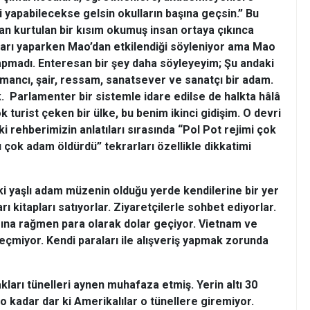
şi yapabilecekse gelsin okulların başına geçsin.” Bu
an kurtulan bir kısım okumuş insan ortaya çıkınca
nları yaparken Mao’dan etkilendiği söyleniyor ama Mao
apmadı. Enteresan bir şey daha söyleyeyim; Şu andaki
omancı, şair, ressam, sanatsever ve sanatçı bir adam.
ık. Parlamenter bir sistemle idare edilse de halkta hâlâ
 turist çeken bir ülke, bu benim ikinci gidişim. O devri
 rehberimizin anlatıları sırasında “Pol Pot rejimi çok
rdı çok adam öldürdü” tekrarları özellikle dikkatimi
ki yaşlı adam müzenin olduğu yerde kendilerine bir yer
arı kitapları satıyorlar. Ziyaretçilerle sohbet ediyorlar.
na rağmen para olarak dolar geçiyor. Vietnam ve
çmiyor. Kendi paraları ile alışveriş yapmak zorunda
kları tünelleri aynen muhafaza etmiş. Yerin altı 30
o kadar dar ki Amerikalılar o tünellere giremiyor.