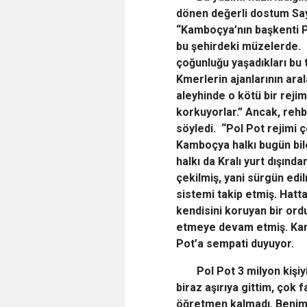
dönen değerli dostum Sayı
“Kamboçya’nın başkenti P
bu şehirdeki müzelerde. 
çoğunluğu yaşadıkları bu 
Kmerlerin ajanlarının aral
aleyhinde o kötü bir reji
korkuyorlar.” Ancak, rehbe
söyledi. “Pol Pot rejimi ç
Kamboçya halkı bugün bil
halkı da Kralı yurt dışınd
çekilmiş, yani sürgün ed
sistemi takip etmiş. Hatt
kendisini koruyan bir ordu
etmeye devam etmiş. Kam
Pot’a sempati duyuyor.
Pol Pot 3 milyon kişi
biraz aşırıya gittim, çok f
öğretmen kalmadı. Benim