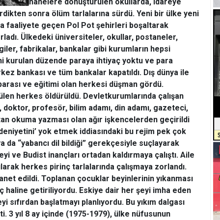
hanelere dönüştürülen okullarda, idareye
tirdikten sonra ölüm tarlalarına sürdü.
Yeni bir ülke yeni
a faaliyete geçen Pol Pot şehirleri boşaltarak
ladı. Ülkedeki üniversiteler, okullar, postaneler,
giler, fabrikalar, bankalar gibi kurumların hepsi
Yeni kurulan düzende paraya ihtiyaç yoktu ve para
rkez bankası ve tüm bankalar kapatıldı. Dış dünya ile
parası ve eğitimi olan herkesi düşman gördü.
ülen herkes öldürüldü. Devlet
kurumlarında çalışan
, doktor, profesör, bilim adamı, din adamı, gazeteci,
tan okuma yazması olan ağır işkencelerden geçirildi
edeniyetini’ yok etmek iddiasındaki bu rejim pek çok
 ya da “yabancı dil bildiği” gerekçesiyle suçlayarak
eyi ve Budist inançları ortadan kaldırmaya çalıştı. Aile
ılarak herkes pirinç tarlalarında çalışmaya zorlandı.
net edildi. Toplanan çocuklar beyinlerinin yıkanması
ç haline getiriliyordu. Eskiye dair her şeyi imha eden
yi sıfırdan başlatmayı planlıyordu. Bu yıkım dalgası
çti. 3 yıl 8 ay içinde (1975-1979), ülke nüfusunun