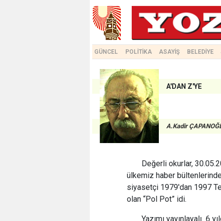
GÜNCEL
POLİTİKA
ASAYİŞ
BELEDİYE
A'DAN Z'YE
A.Kadir ÇAPANOĞ
Değerli okurlar, 30.05.
ülkemiz haber bültenlerinde
siyasetçi 1979'dan 1997 Te
olan “Pol Pot” idi.
Yazımı yayınlayalı 6 