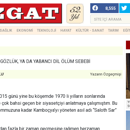
8,555
SAĞLIK
EKONOMİ
TEKNOLOJİ
HAYAT
KÜLTÜR - SANAT
TARIM
EĞİ
GÖZLÜK, YA DA YABANCI DİL ÖLÜM SEBEBİ
LU
Yazarın Özgeçmişi
2015 günü yine bu köşemde 1970 li yılların sonlarında
Y
 çok bahsi geçen bir siyasetçiyi anlatmaya çalışmıştım. Bu
S
mmuzuna kadar Kamboçya’yı yöneten asıl adı “Saloth Sar”
yıldan fazla bir zaman geçmesine rağmen herzaman