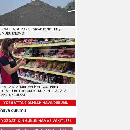
OZGAT’TA DUMAN VE SICAK İÇİNDE MEŞE
ÖMÜRÜ MESAİSİ
URALLARA AYKIRI FAALİYET GÖSTEREN
ŞLETMELERE TOPLAM 9,9 MİLYON LİRA PARA
EZASI UYGULANDI
YOZGAT'TA 5 GÜNLÜK HAVA DURUMU
YOZGAT İÇİN GÜNÜN NAMAZ VAKİTLERİ