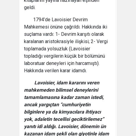
kitaplarını yayına hazırlayan eşinden
geldi.
1794’de Lavoisier Devrim
Mahkemesi önüne çağrıldı. Hakkında iki
suçlama vardı: 1- Devrim karşıtı olarak
karalanan aristokrasiyle ilişkisi; 2- Vergi
toplamada yolsuzluk (Lavoisier
topladığı vergilerin küçük bir bölümünü
laboratuar deneyleri için harcamış­tı).
Hakkında verilen karar idamdı.
Lavoisier, idam kararını veren
mahkemeden bilimsel deneylerini
tamamlamasına kadar zaman istedi,
ancak yargıçtan “cumhuriyetin
bilginlere ya da kimyacılara ihtiyacı
yok, adaletin tecellisi geciktirilemez”
yanıtı idi aldığı. Lavoisier, dönemin ün
kazanan idam şekli olan giyotinle idam