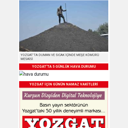
YOZGAT’TA DUMAN VE SICAK İÇİNDE MEŞE KÖMÜRÜ
MESAİSİ
YOZGAT'TA 5 GÜNLÜK HAVA DURUMU
YOZGAT İÇİN GÜNÜN NAMAZ VAKİTLERİ