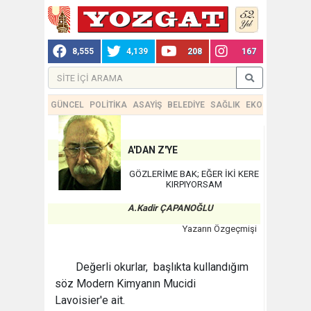
8,555
4,139
208
167
GÜNCEL
POLİTİKA
ASAYİŞ
BELEDİYE
SAĞLIK
EKONOMİ
TEKN
A'DAN Z'YE
GÖZLERİME BAK; EĞER İKİ KERE
KIRPIYORSAM
A.Kadir ÇAPANOĞLU
Yazarın Özgeçmişi
Değerli okurlar, başlıkta kullandığım
söz Modern Kimyanın Mucidi
Lavoisier'e ait.