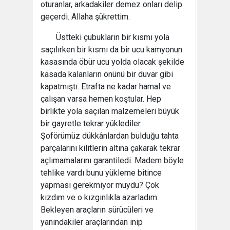
oturanlar, arkadakiler demez onları delip
geçerdi. Allaha şükrettim.
Üstteki çubukların bir kısmı yola
saçılırken bir kısmı da bir ucu kamyonun
kasasında öbür ucu yolda olacak şekilde
kasada kalanların önünü bir duvar gibi
kapatmıştı. Etrafta ne kadar hamal ve
çalışan varsa hemen koştular. Hep
birlikte yola saçılan malzemeleri büyük
bir gayretle tekrar yüklediler.
Şoförümüz dükkânlardan bulduğu tahta
parçalarını kilitlerin altına çakarak tekrar
açlımamalarını garantiledi. Madem böyle
tehlike vardı bunu yükleme bitince
yapması gerekmiyor muydu? Çok
kızdım ve o kızgınlıkla azarladım.
Bekleyen araçların sürücüleri ve
yanındakiler araçlarından inip