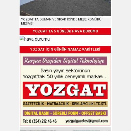
YOZGAT’TA DUMAN VE SICAK İÇİNDE MEŞE KÖMÜRÜ
MESAİSİ
YOZGAT'TA 5 GÜNLÜK HAVA DURUMU
YOZGAT İÇİN GÜNÜN NAMAZ VAKİTLERİ