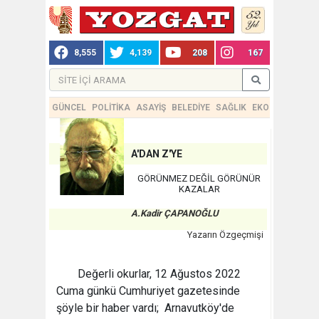
8,555
4,139
208
167
GÜNCEL
POLİTİKA
ASAYİŞ
BELEDİYE
SAĞLIK
EKONOMİ
TEKN
A'DAN Z'YE
GÖRÜNMEZ DEĞİL GÖRÜNÜR
KAZALAR
A.Kadir ÇAPANOĞLU
Yazarın Özgeçmişi
Değerli okurlar, 12 Ağustos 2022
Cuma günkü Cumhuriyet gazetesinde
şöyle bir haber vardı; Arnavutköy'de