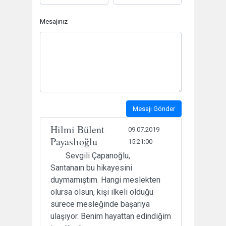
Mesajınız
Mesajı Gönder
Hilmi Bülent
09.07.2019
Payaslıoğlu
15:21:00
Sevgili Çapanoğlu,
Santanaın bu hikayesini
duymamıştım. Hangi meslekten
olursa olsun, kişi ilkeli olduğu
sürece mesleğinde başarıya
ulaşıyor. Benim hayattan edindiğim