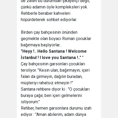
de zaten bu durumdan şikâyetçi değil,
çünkü adamın öyle kompleksleri yok.
Rehberle beraber kahveleri
höpürdeterek sohbet ediyorlar.
Birden çay bahçesinin önünden
geçmekte olan boyacı Roman çocuklar
bağırmaya başlıyorlar...
"Heyy !.. Hello Santana ! Welcome
İstanbul ! I love you Santana !.."
"
Çay bahçesinin garsonları çocukları
tersliyor. "Kesin ulan, bağırmayın, içeri
falan da girmeyin, dağılın buradan,
müşteriyi rahatsız etmeyin !"
Santana rehbere diyor ki : "O çocukları
buraya çağır, ben içeri gelmelerini
istiyorum."
Rehber, hemen garsonlara durumu izah
ediyor : "Aman abilerim, adam dünya