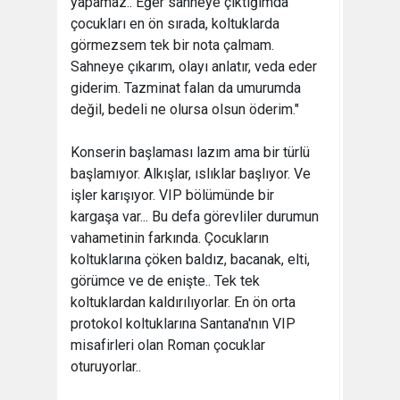
yapamaz.. Eğer sahneye çıktığımda
çocukları en ön sırada, koltuklarda
görmezsem tek bir nota çalmam.
Sahneye çıkarım, olayı anlatır, veda eder
giderim. Tazminat falan da umurumda
değil, bedeli ne olursa olsun öderim."
Konserin başlaması lazım ama bir türlü
başlamıyor. Alkışlar, ıslıklar başlıyor. Ve
işler karışıyor. VIP bölümünde bir
kargaşa var... Bu defa görevliler durumun
vahametinin farkında. Çocukların
koltuklarına çöken baldız, bacanak, elti,
görümce ve de enişte.. Tek tek
koltuklardan kaldırılıyorlar. En ön orta
protokol koltuklarına Santana'nın VIP
misafirleri olan Roman çocuklar
oturuyorlar..