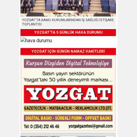
YOZGAT’TA KAMU KURUMLARINDAN İŞ SAĞLIĞI İSTİŞARE
TOPLANTISI
YOZGAT'TA 5 GÜNLÜK HAVA DURUMU
YOZGAT İÇİN GÜNÜN NAMAZ VAKİTLERİ