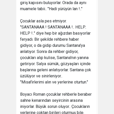
giriş kapısını buluyorlar. Orada da aynı
muamele tabii.. "Hadi yürüyün lan !.."
Çocuklar asla pes etmiyor.
"SANTANAAA ! SANTANAAA !.. HELP..
HELP !.." diye hep bir ağızdan basıyorlar
feryadı. Bir şekilde rehbere haber
gidiyor, o da gidip durumu Santana'ya
anlatıyor. Sonra da rehber gidiyor,
çocukları alıp kulise, Santana'nın yanına
getiriyor. Salya sümük, gözyaşları içinde
başlarına geleni anlatıyorlar. Santana çok
üzülüyor ve sinirleniyor..
"Misafirlerimi alın ve yerlerine oturtun."
Boyacı Roman çocuklar rehberle beraber
sahne kenarından seyircinin arasına
iniyorlar. Büyük sorun oluyor.. Çocukların
yerlerine çoktan birileri oturmuş bile.