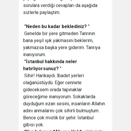
sorulara verdiği cevapları da aşağıda
sizlerle paylaştım.

"Neden bu kadar beklediniz?
"
 Genelde bir yere gitmeden Tanrının
bana yeşil ışık yakmasını beklerim,
yakmazsa başka yere giderim. Tanrıya
inanıyorum.

"İstanbul hakkında neler
hatırlıyorsunuz?
"
 Sihir! Harikaydı. İbadet yerleri
olağanüstüydü. Eğer cennete
gideceksem orada tapınaklar
göreceğime inanıyorum. Sokaklarda
duyduğum ezan sesini, insanların Allahın
adını anmalarını çok sihirli bulmuştum.
Bence çok mistik bir şehir. İstanbul
gibisi yok.