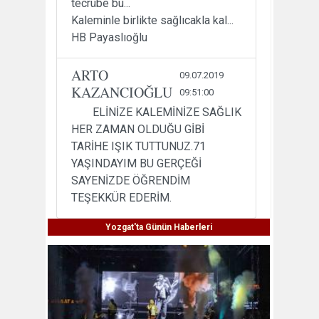
tecrübe bu...
Kaleminle birlikte sağlıcakla kal...
HB Payaslıoğlu
ARTO
09.07.2019
KAZANCIOĞLU
09:51:00
ELİNİZE KALEMİNİZE SAĞLIK
HER ZAMAN OLDUĞU GİBİ
TARİHE IŞIK TUTTUNUZ.71
YAŞINDAYIM BU GERÇEĞİ
SAYENİZDE ÖĞRENDİM
TEŞEKKÜR EDERİM.
Yozgat'ta Günün Haberleri