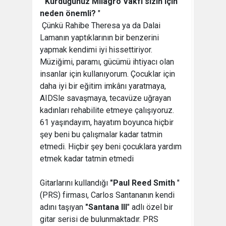

"Kurduğunuz Milagro Vakfı sizin için
neden önemli?
"
 Çünkü Rahibe Theresa ya da Dalai
Lamanın yaptıklarının bir benzerini
yapmak kendimi iyi hissettiriyor.
Müziğimi, paramı, gücümü ihtiyacı olan
insanlar için kullanıyorum. Çocuklar için
daha iyi bir eğitim imkânı yaratmaya,
AIDSle savaşmaya, tecavüze uğrayan
kadınları rehabilite etmeye çalışıyoruz.
61 yaşındayım, hayatım boyunca hiçbir
şey beni bu çalışmalar kadar tatmin
etmedi. Hiçbir şey beni çocuklara yardım
etmek kadar tatmin etmedi
Gitarlarını kullandığı
"Paul Reed Smith
"
(PRS) firması, Carlos Santananın kendi
adını taşıyan
"Santana III
" adlı özel bir
gitar serisi de bulunmaktadır. PRS