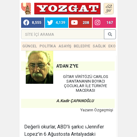
8,555
4,139
208
167
GÜNCEL
POLİTİKA
ASAYİŞ
BELEDİYE
SAĞLIK
EKONOMİ
TEKN
A'DAN Z'YE
GİTAR VİRİTÖZÜ CARLOS
SANTANANIN BOYACI
ÇOCUKLAR İLE TÜRKİYE
MACERASI
A.Kadir ÇAPANOĞLU
Yazarın Özgeçmişi
Değerli okurlar, ABD'li şarkıc ıJennifer
Lopez'in 6 Ağustosta Antalyadaki