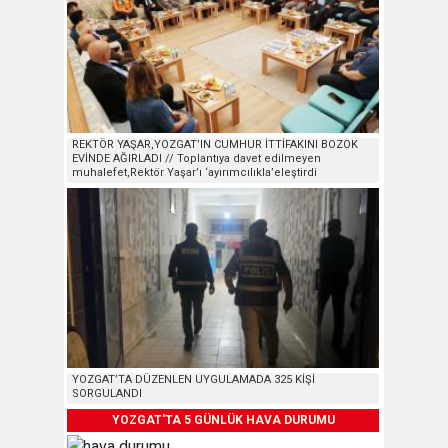
REKTÖR YAŞAR,YOZGAT’IN CUMHUR İTTİFAKINI BOZOK
EVİNDE AĞIRLADI // Toplantıya davet edilmeyen
muhalefet,Rektör Yaşar’ı ‘ayırımcılıkla’eleştirdi
YOZGAT’TA DÜZENLEN UYGULAMADA 325 KİŞİ
SORGULANDI
YOZGAT'TA 5 GÜNLÜK HAVA DURUMU