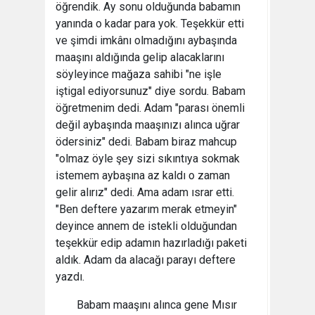
öğrendik. Ay sonu olduğunda babamın
yanında o kadar para yok. Teşekkür etti
ve şimdi imkânı olmadığını aybaşında
maaşını aldığında gelip alacaklarını
söyleyince mağaza sahibi "ne işle
iştigal ediyorsunuz" diye sordu. Babam
öğretmenim dedi. Adam "parası önemli
değil aybaşında maaşınızı alınca uğrar
ödersiniz" dedi. Babam biraz mahcup
"olmaz öyle şey sizi sıkıntıya sokmak
istemem aybaşına az kaldı o zaman
gelir alırız" dedi. Ama adam ısrar etti.
"Ben deftere yazarım merak etmeyin"
deyince annem de istekli olduğundan
teşekkür edip adamın hazırladığı paketi
aldık. Adam da alacağı parayı deftere
yazdı.
Babam maaşını alınca gene Mısır