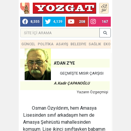
8,555
4,139
208
167
GÜNCEL
POLİTİKA
ASAYİŞ
BELEDİYE
SAĞLIK
EKONOMİ
TEKN
A'DAN Z'YE
GEÇMİŞTE MISIR ÇARŞISI
A.Kadir ÇAPANOĞLU
Yazarın Özgeçmişi
Osman Özyıldırım, hem Amasya
Lisesinden sınıf arkadaşım hem de
Amasya Şehirüstü mahallesinden
komşum. Lise ikinci sınıftayken babamın