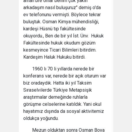
aman bre onlar benim çok yakın
arkadaşım nasıl buluşuruz" demiş o'da
ev telefonunu vermişti. Böylece tekrar
buluştuk. Osman Kimya mühendisliği,
kardeşi Hüsnü tıp fakültesinde
okuyordu., Ben de bir yıl İst. Ünv. Hukuk
Fakültesinde hukuk okudum gözüm
kesmeyince Ticari Bilimleri bitirdim.
Kardeşim Haluk Hukuku bitirdi.
1960 lı 70 li yıllarda nerede bir
konferans var, nerede bir açık oturum var
biz oradaydık. Hatta iki yıl Taksim
Sıraselvilerde Türkiye Metapsişik
araştırmalar derneğinde ruhlarla
görüşme celselerine katıldık. Yani okul
hayatımız dışında da sosyal aktivitemiz
oldukça yoğundu.
Mezun olduktan sonra Osman Boya