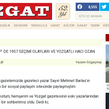
8,555
SAĞLIK
EKONOMİ
TEKNOLOJİ
HAYAT
KÜLTÜR - SANAT
TARIM
EĞİ
’ DE 1957 SEÇİMİ OLAYLARI VE YOZGATLI HACI OZAN
LU
Yazarın Özgeçmişi
lli gazetemizde gazeteci yazar Sayın Mehmet Barlas’ın
Y
lığı bir sosyal paylaşım sitesinde paylaşmıştım.
Y
dostum, hemşerim ve Yozgat gazetesinin eski yazarlarından
bir sohbetimiz oldu. Dedi ki;