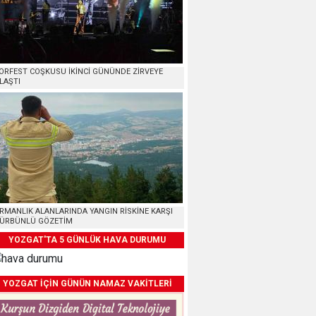
ORFEST COŞKUSU İKİNCİ GÜNÜNDE ZİRVEYE
LAŞTI
RMANLIK ALANLARINDA YANGIN RİSKİNE KARŞI
ÜRBÜNLÜ GÖZETİM
YOZGAT'TA 5 GÜNLÜK HAVA DURUMU
YOZGAT İÇİN GÜNÜN NAMAZ VAKİTLERİ