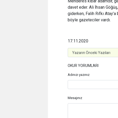
Menderes kibar adamdır, ge
davet eder. Ali İhsan Göğüş
giderken, Falih Rıfkı Atay’a
böyle gazeteciler vardı.
17.11.2020
OKUR YORUMLARI
Adınızı yazınız
Mesajınız