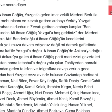
r ve sonra düşer.
 A.İhsan Göğüş, Yozgat’a gelen imar vekili Medeni Berk ile
t mebuslarını ve zevatı getiren arabayı Yerköy Yozgat
abasını durdurur. Zevatı getiren arabayı karşılar “Ben
ından Ali İhsan Göğüş Yozgat’a hoş geldiniz” der. Medeni
a Atıf Benderlioğlu A.İhsan Göğüş’ün kendilerini
rak yolumuza devam ediyoruz değil mi demek gafletinde
ra kafile Yozgat’a doğru, A.İhsan Göğüş’de Ankara’ya doğru
 Ankara’ya gelen A.İhsan Göğüş parti merkezini gazeteleri
ikten sonra İstanbul’a doğru yola çıkar. Tahliyeden sonraki
ından gelen telefon ve telgraflara cevap verir o gece
dan beri Yozgat ceza evinde bulunan Gaziantep hadisesi
raman, Nail Bilen, Enver Köylüoğlu, Refik Daniş, Cemil Cahit
et Karaoğlu, Kamil Kelek, İbrahim Kırgın, Necip Bahri
 Başçı, Ahmet Uğur, Nuri Danış, Mehmet Çakır, Hasan İnce,
zzet Denk, Ahmet Büyümüş, Ahmet Kanlı, Kamil Bozoğlu,
 Mustafa Bozdemir, Mustafa Yalınkılınç, Hasan Yüksel,
eş, Mustafa Gündüz, Ahmet Başkaya, Cuma Balaban,