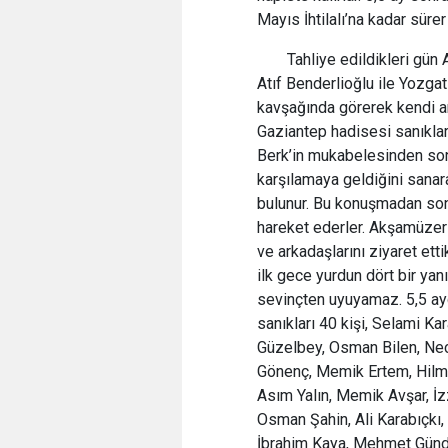
Mayıs İhtilalı’na kadar süre
Tahliye edildikleri gün
Atıf Benderlioğlu ile Yozga
kavşağında görerek kendi ar
Gaziantep hadisesi sanıklar
Berk’in mukabelesinden sonr
karşılamaya geldiğini sana
bulunur. Bu konuşmadan son
hareket ederler. Akşamüzeri
ve arkadaşlarını ziyaret ett
ilk gece yurdun dört bir yan
sevinçten uyuyamaz. 5,5 ay
sanıkları 40 kişi, Selami Ka
Güzelbey, Osman Bilen, Necd
Gönenç, Memik Ertem, Hilmi
Asım Yalın, Memik Avşar, İ
Osman Şahin, Ali Karabıçkı,
İbrahim Kaya, Mehmet Günd