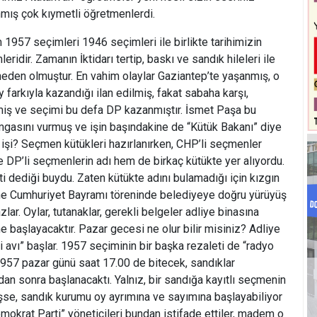
mış çok kıymetli öğretmenlerdi.
m 1957 seçimleri 1946 seçimleri ile birlikte tarihimizin
ridir. Zamanın İktidarı tertip, baskı ve sandık hileleri ile
eden olmuştur. En vahim olaylar Gaziantep’te yaşanmış, o
farkıyla kazandığı ilan edilmiş, fakat sabaha karşı,
miş ve seçimi bu defa DP kazanmıştır. İsmet Paşa bu
mgasını vurmuş ve işin başındakine de “Kütük Bakanı” diye
 işi? Seçmen kütükleri hazırlanırken, CHP’li seçmenler
ine DP’li seçmenlerin adı hem de birkaç kütükte yer alıyordu.
i dediği buydu. Zaten kütükte adını bulamadığı için kızgın
ine Cumhuriyet Bayramı töreninde belediyeye doğru yürüyüş
ar. Oylar, tutanaklar, gerekli belgeler adliye binasına
e başlayacaktır. Pazar gecesi ne olur bilir misiniz? Adliye
 avı” başlar. 1957 seçiminin bir başka rezaleti de “radyo
1957 pazar günü saat 17.00 de bitecek, sandıklar
an sonra başlanacaktı. Yalnız, bir sandığa kayıtlı seçmenin
se, sandık kurumu oy ayrımına ve sayımına başlayabiliyor
mokrat Parti” yöneticileri bundan istifade ettiler, madem o