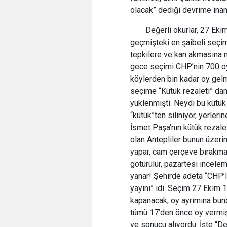
olacak” dediği devrime inan
Değerli okurlar, 27 Eki
geçmişteki en şaibeli seçimle
tepkilere ve kan akmasına n
gece seçimi CHP’nin 700 oy 
köylerden bin kadar oy gel
seçime “Kütük rezaleti” da
yüklenmişti. Neydi bu kütük
“kütük”ten siliniyor, yerler
İsmet Paşa’nın kütük rezalet
olan Antepliler bunun üzer
yapar, cam çerçeve bırakmazl
götürülür, pazartesi incelem
yanar! Şehirde adeta “CHP’li
yayını” idi. Seçim 27 Ekim 
kapanacak, oy ayrımına bund
tümü 17’den önce oy vermiş
ve sonucu alıyordu. İşte “De