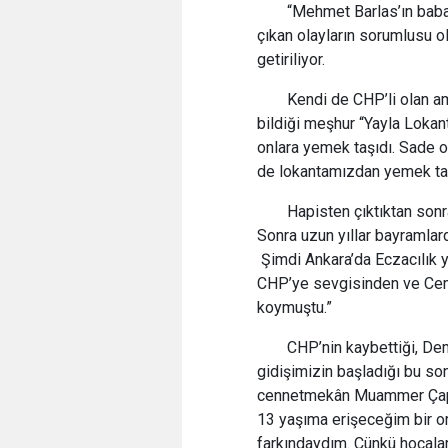
“Mehmet Barlas’ın baba
çıkan olayların sorumlusu 
getiriliyor.
Kendi de CHP’li olan a
bildiği meşhur “Yayla Lokan
onlara yemek taşıdı. Sade o
de lokantamızdan yemek taş
Hapisten çıktıktan sonr
Sonra uzun yıllar bayramlar
Şimdi Ankara’da Eczacılık 
CHP’ye sevgisinden ve Cemi
koymuştu.”
CHP’nin kaybettiği, Dem
gidişimizin başladığı bu so
cennetmekân Muammer Çapan
13 yaşıma erişeceğim bir or
farkındaydım. Çünkü hocalar