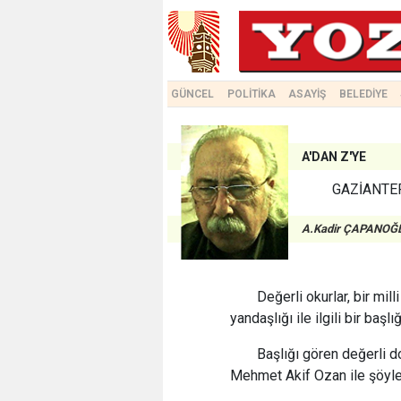
GÜNCEL
POLİTİKA
ASAYİŞ
BELEDİYE
A'DAN Z'YE
GAZİANTEP
A.Kadir ÇAPANOĞ
Değerli okurlar, bir mi
yandaşlığı ile ilgili bir baş
Başlığı gören değerli 
Mehmet Akif Ozan ile şöyle 