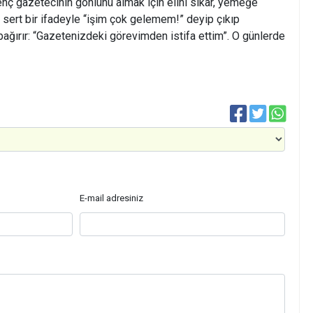
nç gazetecinin gönlünü almak için elini sıkar, yemeğe
, sert bir ifadeyle “işim çok gelemem!” deyip çıkıp
 bağırır: “Gazetenizdeki görevimden istifa ettim”. O günlerde
E-mail adresiniz