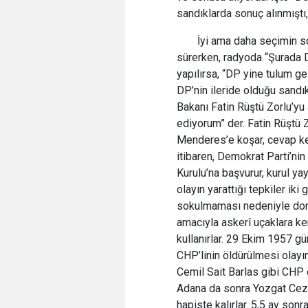
sandıklarda sonuç alınmıştı,
İyi ama daha seçimin s
sürerken, radyoda “Şurada 
yapılırsa, “DP yine tulum g
DP’nin ileride olduğu sandı
Bakanı Fatin Rüştü Zorlu’yu
ediyorum” der. Fatin Rüştü 
Menderes’e koşar, cevap kes
itibaren, Demokrat Parti’ni
Kurulu’na başvurur, kurul ya
olayın yarattığı tepkiler ik
sokulmaması nedeniyle doru
amacıyla askerî uçaklara ke
kullanırlar. 29 Ekim 1957 gün
CHP’linin öldürülmesi olayı
Cemil Sait Barlas gibi CHP 
Adana da sonra Yozgat Ceza 
hapiste kalırlar. 5,5 ay son