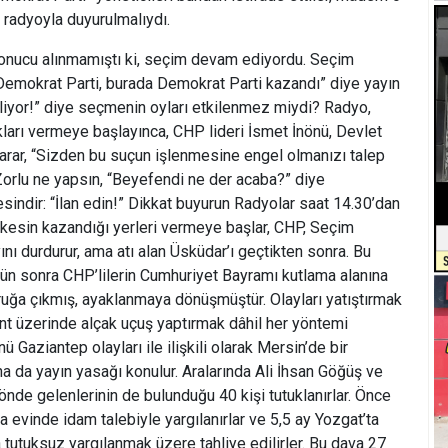
 radyoyla duyurulmalıydı.
onucu alınmamıştı ki, seçim devam ediyordu. Seçim
Demokrat Parti, burada Demokrat Parti kazandı” diye yayın
eliyor!” diye seçmenin oyları etkilenmez miydi? Radyo,
kları vermeye başlayınca, CHP lideri İsmet İnönü, Devlet
 arar, “Sizden bu suçun işlenmesine engel olmanızı talep
Zorlu ne yapsın, “Beyefendi ne der acaba?” diye
indir: “İlan edin!” Dikkat buyurun Radyolar saat 14.30’dan
n kesin kazandığı yerleri vermeye başlar, CHP, Seçim
yını durdurur, ama atı alan Üsküdar’ı geçtikten sonra. Bu
i gün sonra CHP’lilerin Cumhuriyet Bayramı kutlama alanına
ğa çıkmış, ayaklanmaya dönüşmüştür. Olayları yatıştırmak
nt üzerinde alçak uçuş yaptırmak dâhil her yöntemi
ü Gaziantep olayları ile ilişkili olarak Mersin’de bir
na da yayın yasağı konulur. Aralarında Ali İhsan Göğüş ve
önde gelenlerinin de bulunduğu 40 kişi tutuklanırlar. Önce
evinde idam talebiyle yargılanırlar ve 5,5 ay Yozgat’ta
ra tutuksuz yargılanmak üzere tahliye edilirler. Bu dava 27