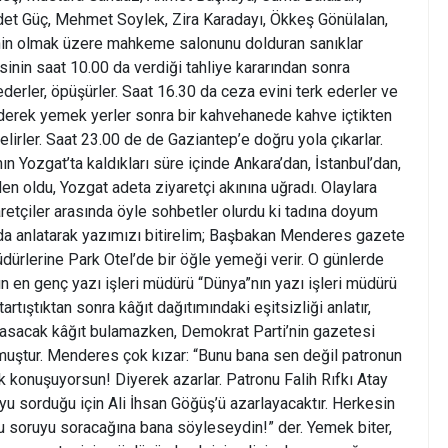
et Güç, Mehmet Soylek, Zira Karadayı, Ökkeş Gönülalan,
in olmak üzere mahkeme salonunu dolduran sanıklar
nin saat 10.00 da verdiği tahliye kararından sonra
 ederler, öpüşürler. Saat 16.30 da ceza evini terk ederler ve
giderek yemek yerler sonra bir kahvehanede kahve içtikten
lirler. Saat 23.00 de de Gaziantep’e doğru yola çıkarlar.
ın Yozgat’ta kaldıkları süre içinde Ankara’dan, İstanbul’dan,
en oldu, Yozgat adeta ziyaretçi akınına uğradı. Olaylara
yaretçiler arasında öyle sohbetler olurdu ki tadına doyum
 da anlatarak yazımızı bitirelim; Başbakan Menderes gazete
üdürlerine Park Otel’de bir öğle yemeği verir. O günlerde
nın en genç yazı işleri müdürü “Dünya”nın yazı işleri müdürü
artıştıktan sonra kâğıt dağıtımındaki eşitsizliği anlatır,
basacak kâğıt bulamazken, Demokrat Parti’nin gazetesi
muştur. Menderes çok kızar: “Bunu bana sen değil patronun
k konuşuyorsun! Diyerek azarlar. Patronu Falih Rıfkı Atay
yu sorduğu için Ali İhsan Göğüş’ü azarlayacaktır. Herkesin
bu soruyu soracağına bana söyleseydin!” der. Yemek biter,