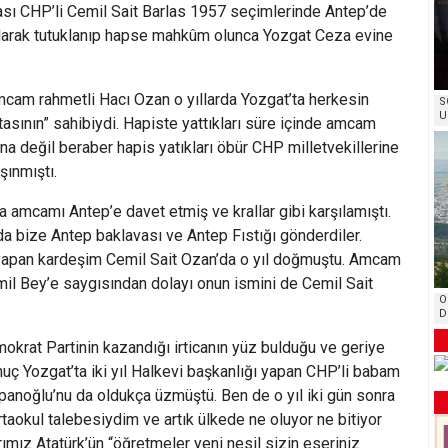
sı CHP’li Cemil Sait Barlas 1957 seçimlerinde Antep’de
olarak tutuklanıp hapse mahkûm olunca Yozgat Ceza evine
mcam rahmetli Hacı Ozan o yıllarda Yozgat’ta herkesin
S
U
tasının” sahibiydi. Hapiste yattıkları süre içinde amcam
na değil beraber hapis yatıkları öbür CHP milletvekillerine
ınmıştı.
a amcamı Antep’e davet etmiş ve krallar gibi karşılamıştı.
da bize Antep baklavası ve Antep Fıstığı gönderdiler.
yapan kardeşim Cemil Sait Ozan’da o yıl doğmuştu. Amcam
l Bey’e saygısından dolayı onun ismini de Cemil Sait
O
D
okrat Partinin kazandığı irticanın yüz bulduğu ve geriye
nuç Yozgat’ta iki yıl Halkevi başkanlığı yapan CHP’li babam
oğlu’nu da oldukça üzmüştü. Ben de o yıl iki gün sonra
taokul talebesiydim ve artık ülkede ne oluyor ne bitiyor
ımız Atatürk’ün “öğretmeler yeni nesil sizin eseriniz