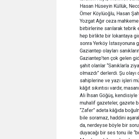
Hasan Hüseyin Küllük, Necd
Ömer Köylüoğlu, Hasan Şah
Yozgat Ağır ceza mahkemesi
birbirlerine sarılarak tebrik
hep birlikte bir lokantaya 
sonra Yerköy İstasyonuna ge
Gaziantep olayları sanıkların
Gaziantep’ten çok gelen gid
şahit olanlar “Sanıklarla zi
olmazdı” derlerdi. Şu olayı
sahiplerine ve yazı işleri m
kâğıt sıkıntısı vardır, masa
Ali İhsan Göğüş, kendisiyle t
muhalif gazeteler, gazete 
“Zafer” adeta kâğıda boğul
bile soramaz, haddini aşara
da, nerdeyse böyle bir soru
duyacağı bir ses tonu ile “