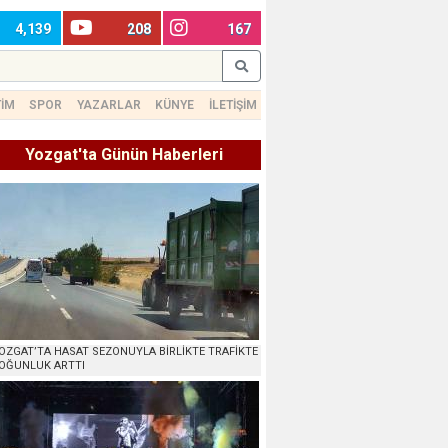
4,139
208
167
TİM
SPOR
YAZARLAR
KÜNYE
İLETİŞİM
Yozgat'ta Günün Haberleri
OZGAT’TA HASAT SEZONUYLA BİRLİKTE TRAFİKTE
OĞUNLUK ARTTI