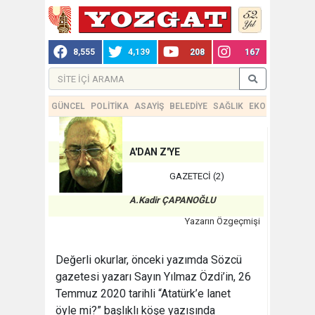
8,555
4,139
208
167
GÜNCEL
POLİTİKA
ASAYİŞ
BELEDİYE
SAĞLIK
EKONOMİ
TEKN
A'DAN Z'YE
GAZETECİ (2)
A.Kadir ÇAPANOĞLU
Yazarın Özgeçmişi
Değerli okurlar, önceki yazımda Sözcü
gazetesi yazarı Sayın Yılmaz Özdi’in, 26
Temmuz 2020 tarihli “Atatürk’e lanet
öyle mi?” başlıklı köşe yazısında