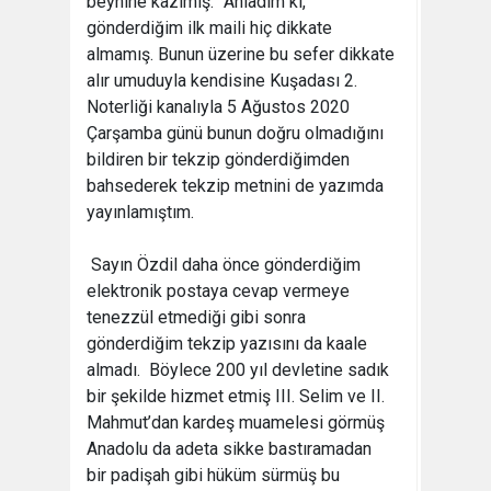
beynine kazımış.” Anladım ki,
gönderdiğim ilk maili hiç dikkate
almamış. Bunun üzerine bu sefer dikkate
alır umuduyla kendisine Kuşadası 2.
Noterliği kanalıyla 5 Ağustos 2020
Çarşamba günü bunun doğru olmadığını
bildiren bir tekzip gönderdiğimden
bahsederek tekzip metnini de yazımda
yayınlamıştım.
Sayın Özdil daha önce gönderdiğim
elektronik postaya cevap vermeye
tenezzül etmediği gibi sonra
gönderdiğim tekzip yazısını da kaale
almadı. Böylece 200 yıl devletine sadık
bir şekilde hizmet etmiş III. Selim ve II.
Mahmut’dan kardeş muamelesi görmüş
Anadolu da adeta sikke bastıramadan
bir padişah gibi hüküm sürmüş bu