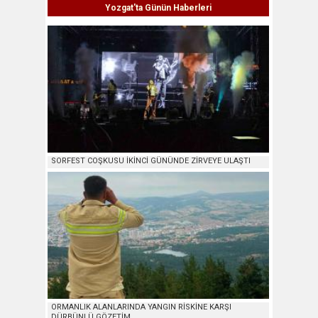
Yozgat'ta Günün Haberleri
SORFEST COŞKUSU İKİNCİ GÜNÜNDE ZİRVEYE ULAŞTI
ORMANLIK ALANLARINDA YANGIN RİSKİNE KARŞI
DÜRBÜNLÜ GÖZETİM