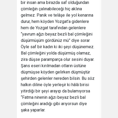
bir insan ama birazda saf olduğundan
çömleğin çalınabileceği hiç aklına
gelmez. Panik ve telâşe ile yol kenarına
durur, hem köyden Yozgat’a gidenlere
hem de Yozgat tarafından gelenlere
“yavrum ağzı beyaz bezli bal çömleğini
düşürmüşüm gördünüz mü” diye sorar
Öyle saf bir kadın ki iki şeyi düşünemez.
Bal çömleğini yolda düşürmüş olamaz,
zira düşse paramparça olur sesini duyar.
Şans eseri kırılmadan otların üstüne
düşmüşse köyden gelirken düşmüştür
şehirden gelenler nereden bilsin. Bu söz
halkın diline öyle yerleşir ki hâlâ birisi
yitirdiği bir şeyi arayıp da bulamıyorsa
“Fatma ninenin ağzı beyaz bezli bal
çömleğini aradığı gibi arıyorsun diye
şaka yaparlar.