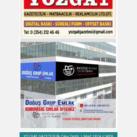
YOZGAT GAZETESİ İlk Çıkış Tarihi: 1 Mart 1974 // WEB