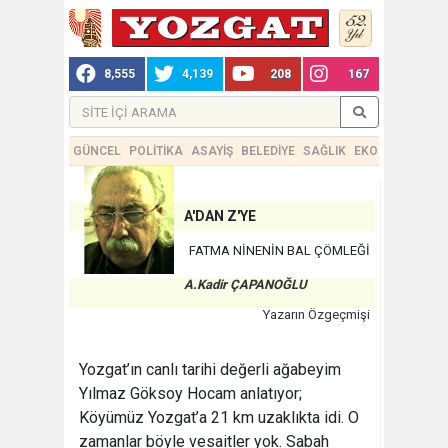
8,555
4,139
208
167
GÜNCEL
POLİTİKA
ASAYİŞ
BELEDİYE
SAĞLIK
EKONOMİ
TEKN
A'DAN Z'YE
FATMA NİNENİN BAL ÇÖMLEĞİ
A.Kadir ÇAPANOĞLU
Yazarın Özgeçmişi
Yozgat’ın canlı tarihi değerli ağabeyim
Yılmaz Göksoy Hocam anlatıyor;
Köyümüz Yozgat’a 21 km uzaklıkta idi. O
zamanlar böyle vesaitler yok. Sabah