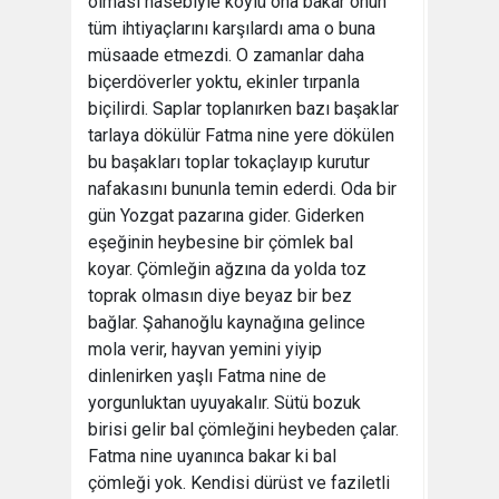
olması hasebiyle köylü ona bakar onun
tüm ihtiyaçlarını karşılardı ama o buna
müsaade etmezdi. O zamanlar daha
biçerdöverler yoktu, ekinler tırpanla
biçilirdi. Saplar toplanırken bazı başaklar
tarlaya dökülür Fatma nine yere dökülen
bu başakları toplar tokaçlayıp kurutur
nafakasını bununla temin ederdi. Oda bir
gün Yozgat pazarına gider. Giderken
eşeğinin heybesine bir çömlek bal
koyar. Çömleğin ağzına da yolda toz
toprak olmasın diye beyaz bir bez
bağlar. Şahanoğlu kaynağına gelince
mola verir, hayvan yemini yiyip
dinlenirken yaşlı Fatma nine de
yorgunluktan uyuyakalır. Sütü bozuk
birisi gelir bal çömleğini heybeden çalar.
Fatma nine uyanınca bakar ki bal
çömleği yok. Kendisi dürüst ve faziletli