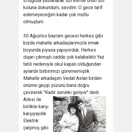
Ertuğrula yaslanarak sol elimle onun sol
koluna dokundum, sevdim. O gece tarif
edemeyeceğim kadar çok mutlu
olmuştum.
30 Ağustos bayram gecesi herkes gibi
bizde mahalle arkadaşlarımızla ırmak
boyunda piyasa yapıyorduk. Herkes
dışarı çıkmıştı cadde çok kalabalıktı Yaz
tatili nedeniyle okul kapalı olduğundan
aylardır birbirimizi görememiştik.
Mahalle arkadaşım Vedat Aslan birden
önüme geçip yüzünü bana doğru
çevirerek "Kadir
seninki geliyor" dedi.
Ailesi ile
birlikte karşı
karşıyaydık.
Elektrik
çarpmış gibi