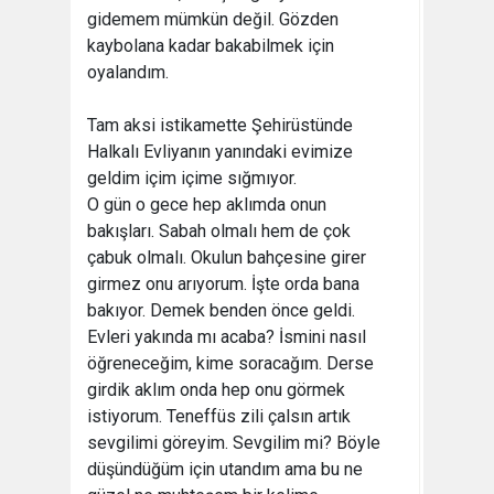
gidemem mümkün değil. Gözden
kaybolana kadar bakabilmek için
oyalandım.
Tam aksi istikamette Şehirüstünde
Halkalı Evliyanın yanındaki evimize
geldim içim içime sığmıyor.
O gün o gece hep aklımda onun
bakışları. Sabah olmalı hem de çok
çabuk olmalı. Okulun bahçesine girer
girmez onu arıyorum. İşte orda bana
bakıyor. Demek benden önce geldi.
Evleri yakında mı acaba? İsmini nasıl
öğreneceğim, kime soracağım. Derse
girdik aklım onda hep onu görmek
istiyorum. Teneffüs zili çalsın artık
sevgilimi göreyim. Sevgilim mi? Böyle
düşündüğüm için utandım ama bu ne