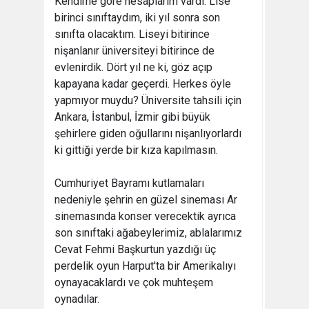
Kendime göre hesaplarım vardı. Lise
birinci sınıftaydım, iki yıl sonra son
sınıfta olacaktım. Liseyi bitirince
nişanlanır üniversiteyi bitirince de
evlenirdik. Dört yıl ne ki, göz açıp
kapayana kadar geçerdi. Herkes öyle
yapmıyor muydu? Üniversite tahsili için
Ankara, İstanbul, İzmir gibi büyük
şehirlere giden oğullarını nişanlıyorlardı
ki gittiği yerde bir kıza kapılmasın.
Cumhuriyet Bayramı kutlamaları
nedeniyle şehrin en güzel sineması Ar
sinemasında konser verecektik ayrıca
son sınıftaki ağabeylerimiz, ablalarımız
Cevat Fehmi Başkurtun yazdığı üç
perdelik oyun Harput'ta bir Amerikalıyı
oynayacaklardı ve çok muhteşem
oynadılar.