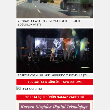
YOZGAT’TA HASAT SEZONUYLA BİRLİKTE TRAFİKTE
YOĞUNLUK ARTTI
SORFEST COŞKUSU İKİNCİ GÜNÜNDE ZİRVEYE ULAŞTI
YOZGAT'TA 5 GÜNLÜK HAVA DURUMU
YOZGAT İÇİN GÜNÜN NAMAZ VAKİTLERİ