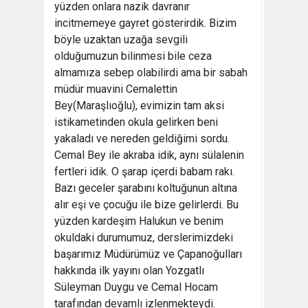
yüzden onlara nazik davranır
incitmemeye gayret gösterirdik. Bizim
böyle uzaktan uzağa sevgili
olduğumuzun bilinmesi bile ceza
almamıza sebep olabilirdi ama bir sabah
müdür muavini Cemalettin
Bey(Maraşlıoğlu), evimizin tam aksi
istikametinden okula gelirken beni
yakaladı ve nereden geldiğimi sordu.
Cemal Bey ile akraba idik, aynı sülalenin
fertleri idik. O şarap içerdi babam rakı.
Bazı geceler şarabını koltuğunun altına
alır eşi ve çocuğu ile bize gelirlerdi. Bu
yüzden kardeşim Halukun ve benim
okuldaki durumumuz, derslerimizdeki
başarımız Müdürümüz ve Çapanoğulları
hakkında ilk yayını olan Yozgatlı
Süleyman Duygu ve Cemal Hocam
tarafından devamlı izlenmekteydi.