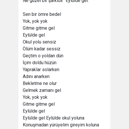
Ne güzel bir şarkıdır "Eylülde gel."
Sen bir ömre bedel
Yok, yok yok
Gitme gitme gel
Eylülde gel
Okul yolu sensiz
Ölüm kadar sessiz
Geçtim o yoldan dün
İçim doldu hüzün
Yapraklar solarken
Adını anarken
Bekletme ne olur
Gelmek zamanı gel
Yok, yok yok
Gitme gitme gel
Eylülde gel
Eylülde gel Eylülde okul yoluna
Konuşmadan yürüyelim gireyim koluna