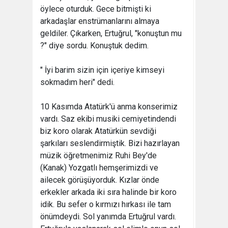
öylece oturduk. Gece bitmişti ki
arkadaşlar enstrümanlarını almaya
geldiler. Çıkarken, Ertuğrul, "konuştun mu
?" diye sordu. Konuştuk dedim.
" İyi barim sizin için içeriye kimseyi
sokmadım heri" dedi.
10 Kasımda Atatürk'ü anma konserimiz
vardı. Saz ekibi musiki cemiyetindendi
biz koro olarak Atatürkün sevdiği
şarkıları seslendirmiştik. Bizi hazırlayan
müzik öğretmenimiz Ruhi Bey'de
(Kanak) Yozgatlı hemşerimizdi ve
ailecek görüşüyorduk. Kızlar önde
erkekler arkada iki sıra halinde bir koro
idik. Bu sefer o kırmızı hırkası ile tam
önümdeydi. Sol yanımda Ertuğrul vardı.