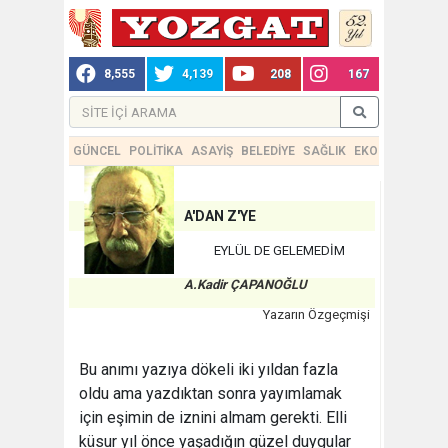
8,555
4,139
208
167
GÜNCEL
POLİTİKA
ASAYİŞ
BELEDİYE
SAĞLIK
EKONOMİ
TEKN
A'DAN Z'YE
EYLÜL DE GELEMEDİM
A.Kadir ÇAPANOĞLU
Yazarın Özgeçmişi
Bu anımı yazıya dökeli iki yıldan fazla
oldu ama yazdıktan sonra yayımlamak
için eşimin de iznini almam gerekti. Elli
küsur yıl önce yaşadığın güzel duygular