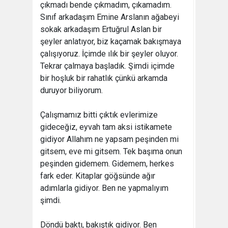
çıkmadı bende çıkmadım, çıkamadım.
Sınıf arkadaşım Emine Arslanın ağabeyi
sokak arkadaşım Ertuğrul Aslan bir
şeyler anlatıyor, biz kaçamak bakışmaya
çalışıyoruz. İçimde ılık bir şeyler oluyor.
Tekrar çalmaya başladık. Şimdi içimde
bir hoşluk bir rahatlık çünkü arkamda
duruyor biliyorum.
Çalışmamız bitti çıktık evlerimize
gideceğiz, eyvah tam aksi istikamete
gidiyor Allahım ne yapsam peşinden mi
gitsem, eve mi gitsem. Tek başıma onun
peşinden gidemem. Gidemem, herkes
fark eder. Kitaplar göğsünde ağır
adımlarla gidiyor. Ben ne yapmalıyım
şimdi.
Döndü baktı, bakıştık gidiyor. Ben