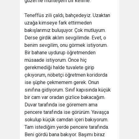
güzel ne muhteşem bir kelime.
Teneffüs zili çaldı, bahçedeyiz. Uzaktan
uzağa kimseye fark ettirmeden
bakışlarımız buluşuyor. Çok mutluyum.
Derse girdik aklım sevgilimde. Evet, o
benim sevgilim, onu görmek istiyorum.
Bir bahane uydurup öğretmenden
müsaade istiyorum. Önce hiç
gerekmediği halde tuvalete girip
çıkıyorum, nöbetçi öğretmen koridorda
ise şüphe çekmemem gerek. Onun
sınıfına gidiyorum. Sınıf kapısında küçük
bir cam var oradan gizlice bakacağım.
Duvar tarafında ise göremem ama
pencere tarafında ise görürüm. Yavaşça
sokulup küçük camdan içeri bakıyorum.
Tam istediğim yerde pencere tarafında.
Beni gördü bana bakıyor. Başımı biraz