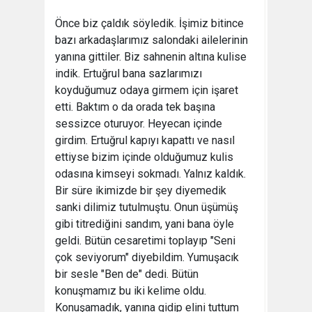
Önce biz çaldık söyledik. İşimiz bitince
bazı arkadaşlarımız salondaki ailelerinin
yanına gittiler. Biz sahnenin altına kulise
indik. Ertuğrul bana sazlarımızı
koyduğumuz odaya girmem için işaret
etti. Baktım o da orada tek başına
sessizce oturuyor. Heyecan içinde
girdim. Ertuğrul kapıyı kapattı ve nasıl
ettiyse bizim içinde olduğumuz kulis
odasına kimseyi sokmadı. Yalnız kaldık.
Bir süre ikimizde bir şey diyemedik
sanki dilimiz tutulmuştu. Onun üşümüş
gibi titrediğini sandım, yani bana öyle
geldi. Bütün cesaretimi toplayıp "Seni
çok seviyorum" diyebildim. Yumuşacık
bir sesle "Ben de" dedi. Bütün
konuşmamız bu iki kelime oldu.
Konuşamadık, yanına gidip elini tuttum