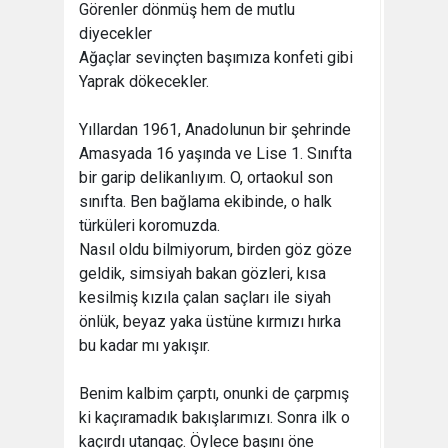
Görenler dönmüş hem de mutlu
diyecekler
Ağaçlar sevinçten başımıza konfeti gibi
Yaprak dökecekler.
Yıllardan 1961, Anadolunun bir şehrinde
Amasyada 16 yaşında ve Lise 1. Sınıfta
bir garip delikanlıyım. O, ortaokul son
sınıfta. Ben bağlama ekibinde, o halk
türküleri koromuzda.
Nasıl oldu bilmiyorum, birden göz göze
geldik, simsiyah bakan gözleri, kısa
kesilmiş kızıla çalan saçları ile siyah
önlük, beyaz yaka üstüne kırmızı hırka
bu kadar mı yakışır.
Benim kalbim çarptı, onunki de çarpmış
ki kaçıramadık bakışlarımızı. Sonra ilk o
kaçırdı utangaç. Öylece başını öne