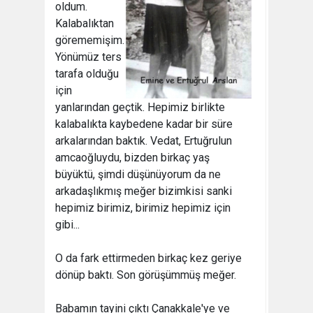
oldum.
Kalabalıktan
görememişim.
Yönümüz ters
tarafa olduğu
için
yanlarından geçtik. Hepimiz birlikte
kalabalıkta kaybedene kadar bir süre
arkalarından baktık. Vedat, Ertuğrulun
amcaoğluydu, bizden birkaç yaş
büyüktü, şimdi düşünüyorum da ne
arkadaşlıkmış meğer bizimkisi sanki
hepimiz birimiz, birimiz hepimiz için
gibi...
O da fark ettirmeden birkaç kez geriye
dönüp baktı. Son görüşümmüş meğer.
Babamın tayini çıktı Çanakkale'ye ve