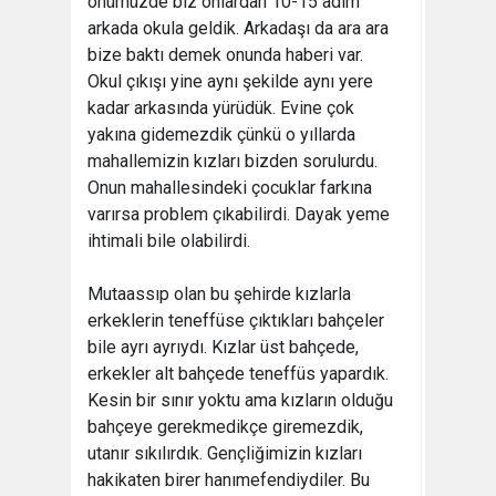
önümüzde biz onlardan 10-15 adım
arkada okula geldik. Arkadaşı da ara ara
bize baktı demek onunda haberi var.
Okul çıkışı yine aynı şekilde aynı yere
kadar arkasında yürüdük. Evine çok
yakına gidemezdik çünkü o yıllarda
mahallemizin kızları bizden sorulurdu.
Onun mahallesindeki çocuklar farkına
varırsa problem çıkabilirdi. Dayak yeme
ihtimali bile olabilirdi.
Mutaassıp olan bu şehirde kızlarla
erkeklerin teneffüse çıktıkları bahçeler
bile ayrı ayrıydı. Kızlar üst bahçede,
erkekler alt bahçede teneffüs yapardık.
Kesin bir sınır yoktu ama kızların olduğu
bahçeye gerekmedikçe giremezdik,
utanır sıkılırdık. Gençliğimizin kızları
hakikaten birer hanımefendiydiler. Bu