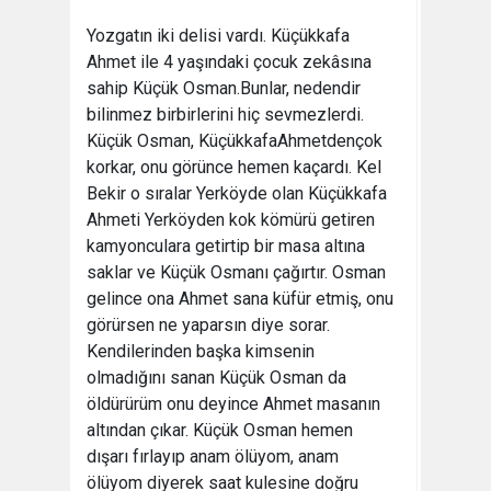
Yozgatın iki delisi vardı. Küçükkafa
Ahmet ile 4 yaşındaki çocuk zekâsına
sahip Küçük Osman.Bunlar, nedendir
bilinmez birbirlerini hiç sevmezlerdi.
Küçük Osman, KüçükkafaAhmetdençok
korkar, onu görünce hemen kaçardı. Kel
Bekir o sıralar Yerköyde olan Küçükkafa
Ahmeti Yerköyden kok kömürü getiren
kamyonculara getirtip bir masa altına
saklar ve Küçük Osmanı çağırtır. Osman
gelince ona Ahmet sana küfür etmiş, onu
görürsen ne yaparsın diye sorar.
Kendilerinden başka kimsenin
olmadığını sanan Küçük Osman da
öldürürüm onu deyince Ahmet masanın
altından çıkar. Küçük Osman hemen
dışarı fırlayıp anam ölüyom, anam
ölüyom diyerek saat kulesine doğru