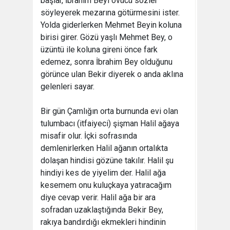
başlar, İbrahim Beyi övücü sözler
söyleyerek mezarına götürmesini ister.
Yolda giderlerken Mehmet Beyin koluna
birisi girer. Gözü yaşlı Mehmet Bey, o
üzüntü ile koluna gireni önce fark
edemez, sonra İbrahim Bey olduğunu
görünce ulan Bekir diyerek o anda aklına
gelenleri sayar.
Bir gün Çamlığın orta burnunda evi olan
tulumbacı (itfaiyeci) şişman Halil ağaya
misafir olur. İçki sofrasında
demlenirlerken Halil ağanın ortalıkta
dolaşan hindisi gözüne takılır. Halil şu
hindiyi kes de yiyelim der. Halil ağa
kesemem onu kuluçkaya yatıracağım
diye cevap verir. Halil ağa bir ara
sofradan uzaklaştığında Bekir Bey,
rakıya bandırdığı ekmekleri hindinin