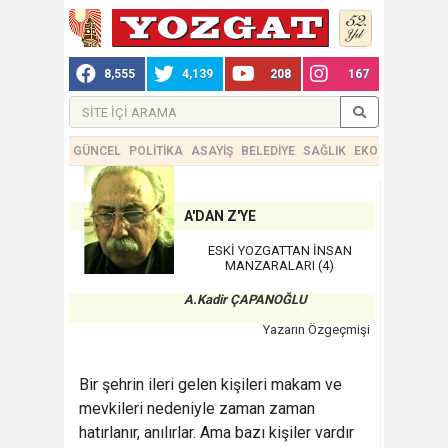
8,555
4,139
208
167
GÜNCEL
POLİTİKA
ASAYİŞ
BELEDİYE
SAĞLIK
EKONOMİ
TEKN
A'DAN Z'YE
ESKİ YOZGATTAN İNSAN
MANZARALARI (4)
A.Kadir ÇAPANOĞLU
Yazarın Özgeçmişi
Bir şehrin ileri gelen kişileri makam ve
mevkileri nedeniyle zaman zaman
hatırlanır, anılırlar. Ama bazı kişiler vardır