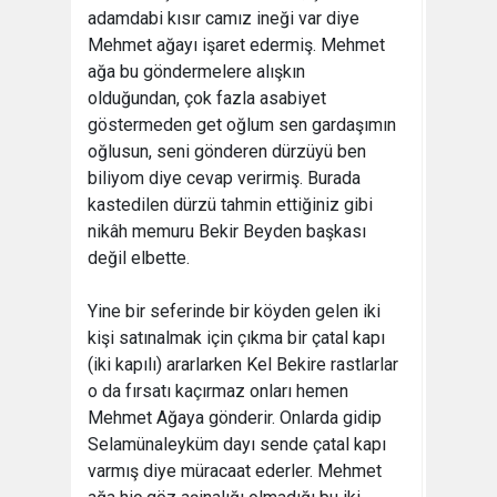
adamdabi kısır camız ineği var diye
Mehmet ağayı işaret edermiş. Mehmet
ağa bu göndermelere alışkın
olduğundan, çok fazla asabiyet
göstermeden get oğlum sen gardaşımın
oğlusun, seni gönderen dürzüyü ben
biliyom diye cevap verirmiş. Burada
kastedilen dürzü tahmin ettiğiniz gibi
nikâh memuru Bekir Beyden başkası
değil elbette.
Yine bir seferinde bir köyden gelen iki
kişi satınalmak için çıkma bir çatal kapı
(iki kapılı) ararlarken Kel Bekire rastlarlar
o da fırsatı kaçırmaz onları hemen
Mehmet Ağaya gönderir. Onlarda gidip
Selamünaleyküm dayı sende çatal kapı
varmış diye müracaat ederler. Mehmet