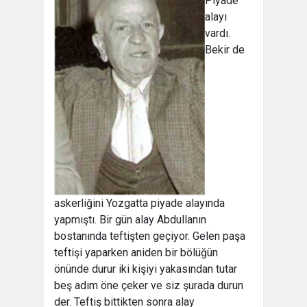
Piyade
alayı
vardı.
Bekir de
askerliğini Yozgatta piyade alayında
yapmıştı. Bir gün alay Abdullanın
bostanında teftişten geçiyor. Gelen paşa
teftişi yaparken aniden bir bölüğün
önünde durur iki kişiyi yakasından tutar
beş adım öne çeker ve siz şurada durun
der. Teftiş bittikten sonra alay