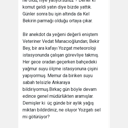
ne oldu, niye yatıyorsunuz ? Derler ki
komut geldi yatın diye bizde yattık.
Günler sonra bu işin altında da Kel
Bekirin parmağı olduğu ortaya çıkar.
Bir anekdot da yeğeni değerli eniştem
Veteriner Vedat Manacıoğlundan; Bekir
Bey, bir ara kafayı Yozgat meteoroloji
istasyonunda çalışan görevliye takmış.
Her gece oradan geçerken bahçedeki
yağmur suyu ölçme istasyonuna çişini
yapıyormuş. Memur da biriken suyu
sabah telsizle Ankaraya
bildiriyormuş.Birkaç gün böyle devam
edince genel müdürlükten aramışlar.
Demişler ki  üç günde bir aylık yağış
miktarı bildirdiniz, ne oluyor Yozgatı sel
mi götürüyor?