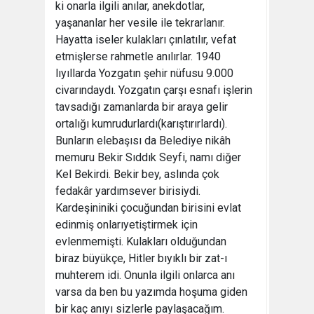
ki onarla ilgili anılar, anekdotlar,
yaşananlar her vesile ile tekrarlanır.
Hayatta iseler kulakları çınlatılır, vefat
etmişlerse rahmetle anılırlar. 1940
lıyıllarda Yozgatın şehir nüfusu 9.000
civarındaydı. Yozgatın çarşı esnafı işlerin
tavsadığı zamanlarda bir araya gelir
ortalığı kumrudurlardı(karıştırırlardı).
Bunların elebaşısı da Belediye nikâh
memuru Bekir Sıddık Seyfi, namı diğer
Kel Bekirdi. Bekir bey, aslında çok
fedakâr yardımsever birisiydi.
Kardeşininiki çocuğundan birisini evlat
edinmiş onlarıyetiştirmek için
evlenmemişti. Kulakları olduğundan
biraz büyükçe, Hitler bıyıklı bir zat-ı
muhterem idi. Onunla ilgili onlarca anı
varsa da ben bu yazımda hoşuma giden
bir kaç anıyı sizlerle paylaşacağım.