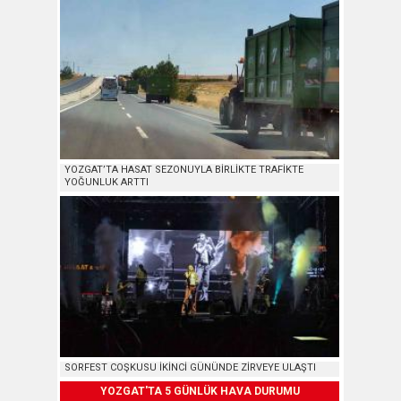
YOZGAT’TA HASAT SEZONUYLA BİRLİKTE TRAFİKTE
YOĞUNLUK ARTTI
SORFEST COŞKUSU İKİNCİ GÜNÜNDE ZİRVEYE ULAŞTI
YOZGAT'TA 5 GÜNLÜK HAVA DURUMU