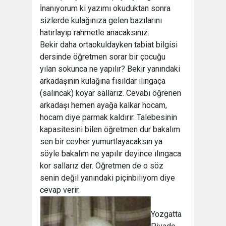
İnanıyorum ki yazımı okuduktan sonra
sizlerde kulağınıza gelen bazılarını
hatırlayıp rahmetle anacaksınız.
Bekir daha ortaokuldayken tabiat bilgisi
dersinde öğretmen sorar bir çocuğu
yılan sokunca ne yapılır? Bekir yanındaki
arkadaşının kulağına fısıldar ılıngaça
(salıncak) koyar sallarız. Cevabı öğrenen
arkadaşı hemen ayağa kalkar hocam,
hocam diye parmak kaldırır. Talebesinin
kapasitesini bilen öğretmen dur bakalım
sen bir cevher yumurtlayacaksın ya
söyle bakalım ne yapılır deyince ılıngaca
kor sallarız der. Öğretmen de o söz
senin değil yanındaki piçinbiliyom diye
cevap verir.
Yozgatta