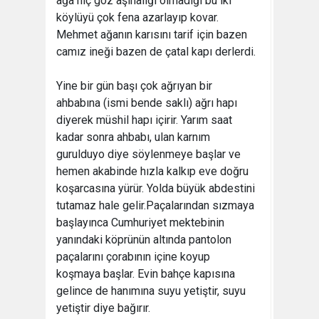
ağa hiç göz aşinalığı olmadığı bu iki
köylüyü çok fena azarlayıp kovar.
Mehmet ağanın karısını tarif için bazen
camız ineği bazen de çatal kapı derlerdi.
Yine bir gün başı çok ağrıyan bir
ahbabına (ismi bende saklı) ağrı hapı
diyerek müshil hapı içirir. Yarım saat
kadar sonra ahbabı, ulan karnım
gurulduyo diye söylenmeye başlar ve
hemen akabinde hızla kalkıp eve doğru
koşarcasına yürür. Yolda büyük abdestini
tutamaz hale gelir.Paçalarından sızmaya
başlayınca Cumhuriyet mektebinin
yanındaki köprünün altında pantolon
paçalarını çorabının içine koyup
koşmaya başlar. Evin bahçe kapısına
gelince de hanımına suyu yetiştir, suyu
yetiştir diye bağırır.