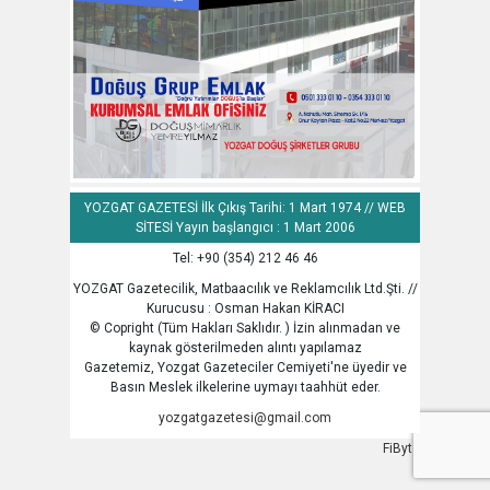
YOZGAT GAZETESİ İlk Çıkış Tarihi: 1 Mart 1974 // WEB
SİTESİ Yayın başlangıcı : 1 Mart 2006
Tel: +90 (354) 212 46 46
YOZGAT Gazetecilik, Matbaacılık ve Reklamcılık Ltd.Şti. //
Kurucusu : Osman Hakan KİRACI
© Copright (Tüm Hakları Saklıdır. ) İzin alınmadan ve
kaynak gösterilmeden alıntı yapılamaz
Gazetemiz, Yozgat Gazeteciler Cemiyeti'ne üyedir ve
Basın Meslek ilkelerine uymayı taahhüt eder.
yozgatgazetesi@gmail.com
FiByte