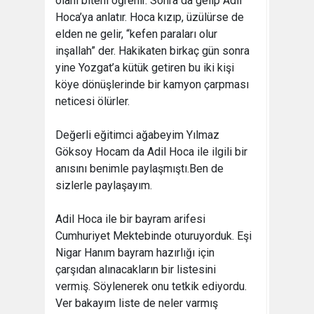
olanı biteni öğrenir. Sonra da gelip Adil
Hoca’ya anlatır. Hoca kızıp, üzülürse de
elden ne gelir, “kefen paraları olur
inşallah” der. Hakikaten birkaç gün sonra
yine Yozgat’a kütük getiren bu iki kişi
köye dönüşlerinde bir kamyon çarpması
neticesi ölürler.
Değerli eğitimci ağabeyim Yılmaz
Göksoy Hocam da Adil Hoca ile ilgili bir
anısını benimle paylaşmıştı.Ben de
sizlerle paylaşayım.
Adil Hoca ile bir bayram arifesi
Cumhuriyet Mektebinde oturuyorduk. Eşi
Nigar Hanım bayram hazırlığı için
çarşıdan alınacakların bir listesini
vermiş. Söylenerek onu tetkik ediyordu.
Ver bakayım liste de neler varmış