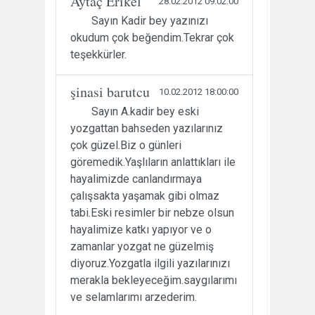
Aytaç Erikel
28.02.2012 09:02:00
Sayın Kadir bey yazınızı
okudum çok beğendim.Tekrar çok
teşekkürler.
şinasi barutcu
10.02.2012 18:00:00
Sayın A.kadir bey eski
yozgattan bahseden yazılarınız
çok güzel.Biz o günleri
göremedik.Yaşlıların anlattıkları ile
hayalimizde canlandırmaya
çalışsakta yaşamak gibi olmaz
tabi.Eski resimler bir nebze olsun
hayalimize katkı yapıyor ve o
zamanlar yozgat ne güzelmiş
diyoruz.Yozgatla ilgili yazılarınızı
merakla bekleyeceğim.saygılarımı
ve selamlarımı arzederim.