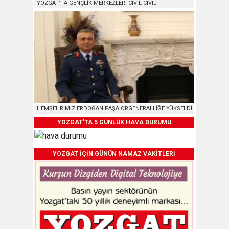
YOZGAT’TA GENÇLİK MERKEZLERİ CIVIL CIVIL
HEMŞEHRİMİZ ERDOĞAN PAŞA ORGENERALLİĞE YÜKSELDİ
YOZGAT'TA 5 GÜNLÜK HAVA DURUMU
YOZGAT İÇİN GÜNÜN NAMAZ VAKİTLERİ