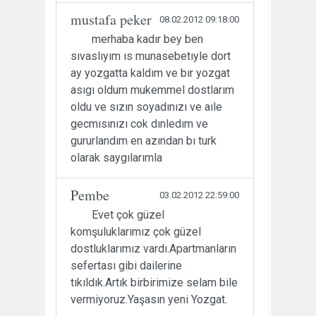
mustafa peker
08.02.2012 09:18:00
merhaba kadır bey ben
sıvaslıyım ıs munasebetıyle dort
ay yozgatta kaldım ve bır yozgat
asıgı oldum mukemmel dostlarım
oldu ve sızın soyadınızı ve aıle
gecmısınızı cok dınledım ve
gururlandım en azından bı turk
olarak saygılarımla
Pembe
03.02.2012 22:59:00
Evet çok güzel
komşuluklarımız çok güzel
dostluklarımız vardı.Apartmanların
sefertası gibi dailerine
tıkıldık.Artık birbirimize selam bile
vermiyoruz.Yaşasın yeni Yozgat.