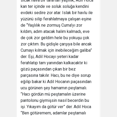
sıcak hava bir taraftan yaşlılık, Adil Hoca
kan ter içinde ve soluk soluğa kendini
evdeki sedire zor atar. Islak bir havlu ile
yüzünü silip ferahlatmaya çalışan eşine
de “Yaşlılık ne zormuş Cuma’yı zor
kıldım, adım atacak halim kalmadı, eve
de çok zor geldim hele bu yokuşu çok
zor çıktım. Bu gidişle çarşıya bile ancak
Cumayı kılmak için inebileceğim galiba”
der. Eşi, Adil Hocayı yeteri kadar
ferahlatıp tam yanından kalkacaktır ki
gözü paçasından çıkan bir bez
parçasına takılır. Hacı, bu ne diye sorup
eğilip bakar ki Adil Hocanın paçasından
ucu görünen şey hamamın peştamalı.
“Hacı gördün mü peştamalın üzerine
pantolonu giymişsin nasıl becerdin bu
işi. Yıkayım da götür ver” der. Adil Hoca
“Ben götüremem, adamlar peştamalı