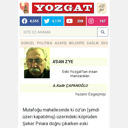
8,555
4,139
208
167
GÜNCEL
POLİTİKA
ASAYİŞ
BELEDİYE
SAĞLIK
EKONOMİ
TEKN
A'DAN Z'YE
Eski Yozgat’tan insan
manzaraları
A.Kadir ÇAPANOĞLU
Yazarın Özgeçmişi
Mutafoğu mahallesinde ki öz’ün (şimdi
üzeri kapatılmış) üzerindeki köprüden
Şeker Pınara doğru çıkarken eski