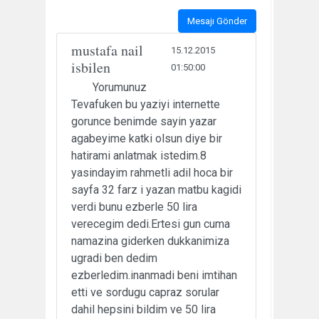
Mesajı Gönder
mustafa nail
15.12.2015
isbilen
01:50:00
Yorumunuz
Tevafuken bu yaziyi internette
gorunce benimde sayin yazar
agabeyime katki olsun diye bir
hatirami anlatmak istedim.8
yasindayim rahmetli adil hoca bir
sayfa 32 farz i yazan matbu kagidi
verdi bunu ezberle 50 lira
verecegim dedi.Ertesi gun cuma
namazina giderken dukkanimiza
ugradi ben dedim
ezberledim.inanmadi beni imtihan
etti ve sordugu capraz sorular
dahil hepsini bildim ve 50 lira