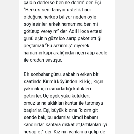
çaldın derlerse ben ne derim” der. Eşi
“Herkes seni tanıyor üstelik hacı
olduğunu herkes biliyor neden öyle
söylesinler, erkek hamamına ben mi
götürüp vereyim” der. Adil Hoca ertesi
günü eşinin güzelce sarıp paket ettiği
peştamalı “Bu sizinmiş” diyerek
hamamın kapı aralığından içeri atıp acele
ile oradan savuşur.
Bir sonbahar günü, sabahın erken bir
saatinde Kırımlı köyünden iki kişi, kışın
yakmak için ısmarladığı kütükleri
getirirler. Üç eşek yükü kütükleri,
omuzlarına aldıkları kantar ile tartmaya
başlarlar. Eşi, büyük kızına “kızım git
sende bak, bu adamlar şimdi babanı
kandırırlar, kantara dikkat et,tartılanları iyi
hesap et” der. Kızının yanlarına gelip de