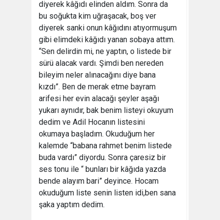
diyerek kâğıdı elinden aldım. Sonra da
bu soğukta kim uğraşacak, boş ver
diyerek sanki onun kâğıdını atıyormuşum
gibi elimdeki kâğıdı yanan sobaya attım.
“Sen delirdin mi, ne yaptın, o listede bir
sürü alacak vardı. Şimdi ben nereden
bileyim neler alınacağını diye bana
kızdı”. Ben de merak etme bayram
arifesi her evin alacağı şeyler aşağı
yukarı aynıdır, bak benim listeyi okuyum
dedim ve Adil Hocanın listesini
okumaya başladım. Okuduğum her
kalemde “babana rahmet benim listede
buda vardı” diyordu. Sonra çaresiz bir
ses tonu ile “ bunları bir kâğıda yazda
bende alayım bari” deyince. Hocam
okuduğum liste senin listen idi,ben sana
şaka yaptım dedim.