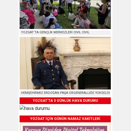
YOZGAT’TA GENÇLİK MERKEZLERİ CIVIL CIVIL
HEMŞEHRİMİZ ERDOĞAN PAŞA ORGENERALLİĞE YÜKSELDİ
YOZGAT'TA 5 GÜNLÜK HAVA DURUMU
YOZGAT İÇİN GÜNÜN NAMAZ VAKİTLERİ