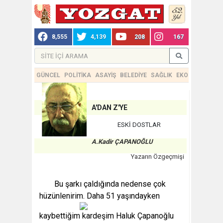
8,555
4,139
208
167
GÜNCEL
POLİTİKA
ASAYİŞ
BELEDİYE
SAĞLIK
EKONOMİ
TEKN
A'DAN Z'YE
ESKİ DOSTLAR
A.Kadir ÇAPANOĞLU
Yazarın Özgeçmişi
Bu şarkı çaldığında nedense çok
hüzünlenirim.
Daha 51 yaşındayken
kaybettiğim kardeşim Haluk Çapanoğlu