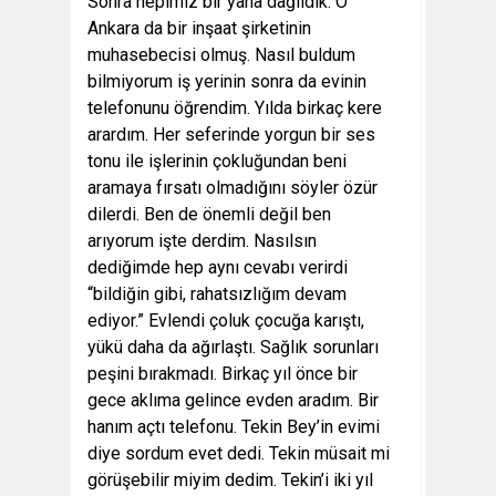
Sonra hepimiz bir yana dağıldık. O
Ankara da bir inşaat şirketinin
muhasebecisi olmuş. Nasıl buldum
bilmiyorum iş yerinin sonra da evinin
telefonunu öğrendim. Yılda birkaç kere
arardım. Her seferinde yorgun bir ses
tonu ile işlerinin çokluğundan beni
aramaya fırsatı olmadığını söyler özür
dilerdi. Ben de önemli değil ben
arıyorum işte derdim. Nasılsın
dediğimde hep aynı cevabı verirdi
“bildiğin gibi, rahatsızlığım devam
ediyor.” Evlendi çoluk çocuğa karıştı,
yükü daha da ağırlaştı. Sağlık sorunları
peşini bırakmadı. Birkaç yıl önce bir
gece aklıma gelince evden aradım. Bir
hanım açtı telefonu. Tekin Bey’in evimi
diye sordum evet dedi. Tekin müsait mi
görüşebilir miyim dedim. Tekin’i iki yıl