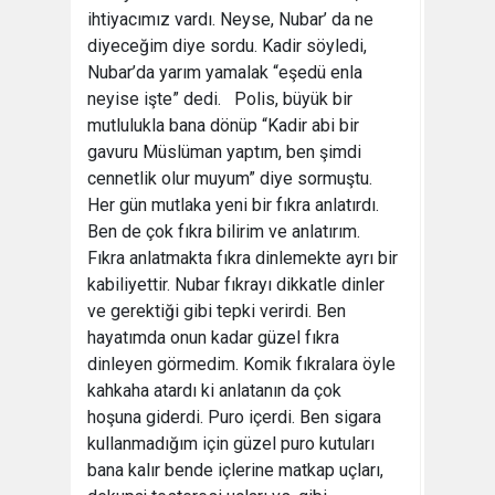
ihtiyacımız vardı. Neyse, Nubar’ da ne
diyeceğim diye sordu. Kadir söyledi,
Nubar’da yarım yamalak “eşedü enla
neyise işte” dedi. Polis, büyük bir
mutlulukla bana dönüp “Kadir abi bir
gavuru Müslüman yaptım, ben şimdi
cennetlik olur muyum” diye sormuştu.
Her gün mutlaka yeni bir fıkra anlatırdı.
Ben de çok fıkra bilirim ve anlatırım.
Fıkra anlatmakta fıkra dinlemekte ayrı bir
kabiliyettir. Nubar fıkrayı dikkatle dinler
ve gerektiği gibi tepki verirdi. Ben
hayatımda onun kadar güzel fıkra
dinleyen görmedim. Komik fıkralara öyle
kahkaha atardı ki anlatanın da çok
hoşuna giderdi. Puro içerdi. Ben sigara
kullanmadığım için güzel puro kutuları
bana kalır bende içlerine matkap uçları,