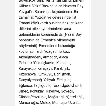
Boyacıköy Surp Yerits Mangants Ermeni
Kilisesi Vakıf Başkanı olan Nazaret Bey
Yozgat’ın Burunkışla köyündendir. Bir
zamanlar, Yozgat ve çevresinde 48
Ermeni köyü vardı bunların bazıları kendi
dillerini bile kaybetmişlerdi ama
geleneklerini korumuşlardı. (Nazar Bey
babasının da Ermenice bilmediğini
söylemişti). Ermenilerin bulunduğu
köyler şunlardı. Yozgat merkez,
Akdağmadeni, Armağan, Alaca,
Pöhrenk/Gümüşkavak, Karahallı,
Karayakup, Karaçayır, Karabıyık,
Kızılcaova, Kumkuyu, Danışman,
Danyalyenbağ, Yahyalı, Elekçiler,
Eğlence, Taşlıgedik, Terzili,İgdeli,İncirli,
Ürneç/Konuklar, İkikariye, Göveçli,
Gürden/Yazıkışla, Mağaroğlu/Şerefoğlu,
Mansuroğlu, Melez, Menteşe, Uzunlu,