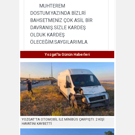
MUHTEREM
DOSTUM.YAZINDA BİZLRİ
BAHSETMENİZ ÇOK ASİL BİR
DAVRANIŞ.SİZLE KARDEŞ
OLDUK KARDEŞ
ÖLECEĞİM.SAYGILARIMLA.
Yozgat'ta Günün Haberleri
YOZGAT’TA OTOMOBİL İLE MİNİBÜS ÇARPIŞTI: 2 KİŞİ
HAYATINI KAYBETTİ