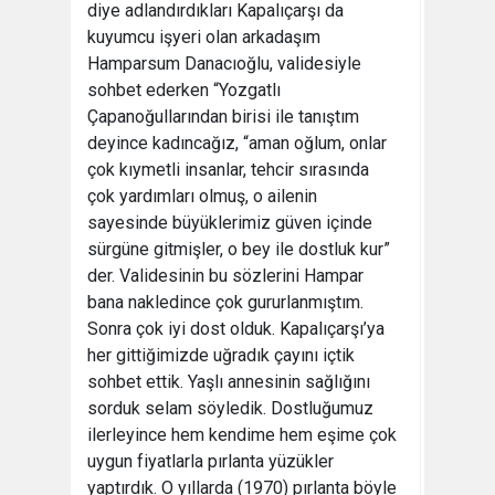
diye adlandırdıkları Kapalıçarşı da
kuyumcu işyeri olan arkadaşım
Hamparsum Danacıoğlu, validesiyle
sohbet ederken “Yozgatlı
Çapanoğullarından birisi ile tanıştım
deyince kadıncağız, “aman oğlum, onlar
çok kıymetli insanlar, tehcir sırasında
çok yardımları olmuş, o ailenin
sayesinde büyüklerimiz güven içinde
sürgüne gitmişler, o bey ile dostluk kur”
der. Validesinin bu sözlerini Hampar
bana nakledince çok gururlanmıştım.
Sonra çok iyi dost olduk. Kapalıçarşı’ya
her gittiğimizde uğradık çayını içtik
sohbet ettik. Yaşlı annesinin sağlığını
sorduk selam söyledik. Dostluğumuz
ilerleyince hem kendime hem eşime çok
uygun fiyatlarla pırlanta yüzükler
yaptırdık. O yıllarda (1970) pırlanta böyle