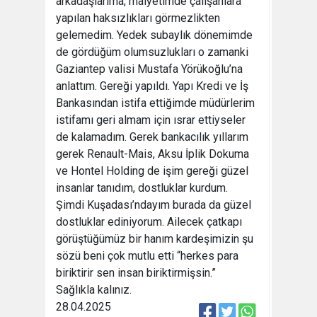
arkadaşlarıma, maiyetimde çalışanlara
yapılan haksızlıkları görmezlikten
gelemedim. Yedek subaylık dönemimde
de gördüğüm olumsuzlukları o zamanki
Gaziantep valisi Mustafa Yörükoğlu’na
anlattım. Gereği yapıldı. Yapı Kredi ve İş
Bankasından istifa ettiğimde müdürlerim
istifamı geri almam için ısrar ettiyseler
de kalamadım. Gerek bankacılık yıllarım
gerek Renault-Mais, Aksu İplik Dokuma
ve Hontel Holding de işim gereği güzel
insanlar tanıdım, dostluklar kurdum.
Şimdi Kuşadası’ndayım burada da güzel
dostluklar ediniyorum. Ailecek çatkapı
görüştüğümüz bir hanım kardeşimizin şu
sözü beni çok mutlu etti “herkes para
biriktirir sen insan biriktirmişsin.”
Sağlıkla kalınız.
28.04.2025