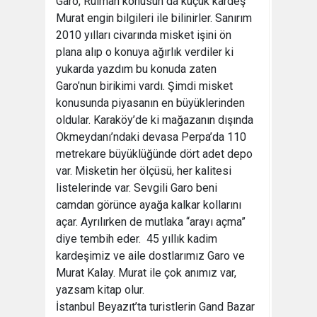
Garo, Rulman konusun da küçük kardeş
Murat engin bilgileri ile bilinirler. Sanırım
2010 yılları civarında misket işini ön
plana alıp o konuya ağırlık verdiler ki
yukarda yazdım bu konuda zaten
Garo’nun birikimi vardı. Şimdi misket
konusunda piyasanın en büyüklerinden
oldular. Karaköy’de ki mağazanın dışında
Okmeydanı’ndaki devasa Perpa’da 110
metrekare büyüklüğünde dört adet depo
var. Misketin her ölçüsü, her kalitesi
listelerinde var. Sevgili Garo beni
camdan görünce ayağa kalkar kollarını
açar. Ayrılırken de mutlaka “arayı açma”
diye tembih eder. 45 yıllık kadim
kardeşimiz ve aile dostlarımız Garo ve
Murat Kalay. Murat ile çok anımız var,
yazsam kitap olur.
İstanbul Beyazıt’ta turistlerin Gand Bazar