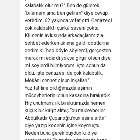
kalabalık olur mu?” Ben de gülerek
“bilemem ama ben gelirim” diye cevap
verirdim. 62 yaşında vefat etti. Cenazesi
çok kalabalıktı çünkü seveni çoktu.
Kilisenin avlusunda arkadaşlarımızla
sohbet ederken aklıma geldi dostlarına
dedim ki “hep böyle söylerdi, gerçekten
merak mı ederdi yoksa gırgır olsun diye
mi söylerdi bilmiyorum. İşte sonun da
öldü, işte cenazesi de çok kalabalık.
Mekânı cennet olsun inşallah.”
Yaz tatiline çıktığımızda eşimin
mücevherlerini onun kasasına bırakırdık.
Hiç unutmam, ilk bırakıtımızda hemen
küçük bir kâğıt almış “bu mücevherler
Abdulkadir Çapanoğlu’nun eşine aittir”
diye yazıp kesenin içine koymuştu.
Neden buna gerek duydun ki diye