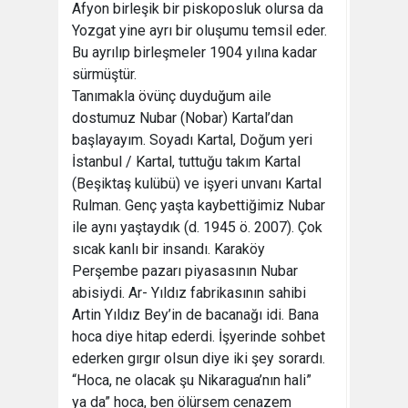
Afyon birleşik bir piskoposluk olursa da
Yozgat yine ayrı bir oluşumu temsil eder.
Bu ayrılıp birleşmeler 1904 yılına kadar
sürmüştür.
Tanımakla övünç duyduğum aile
dostumuz Nubar (Nobar) Kartal’dan
başlayayım. Soyadı Kartal, Doğum yeri
İstanbul / Kartal, tuttuğu takım Kartal
(Beşiktaş kulübü) ve işyeri unvanı Kartal
Rulman. Genç yaşta kaybettiğimiz Nubar
ile aynı yaştaydık (d. 1945 ö. 2007). Çok
sıcak kanlı bir insandı. Karaköy
Perşembe pazarı piyasasının Nubar
abisiydi. Ar- Yıldız fabrikasının sahibi
Artin Yıldız Bey’in de bacanağı idi. Bana
hoca diye hitap ederdi. İşyerinde sohbet
ederken gırgır olsun diye iki şey sorardı.
“Hoca, ne olacak şu Nikaragua’nın hali”
ya da” hoca, ben ölürsem cenazem