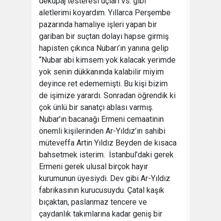
dekupaj testeresi uçları vs. gibi
aletlerimi koyardım. Yıllarca Perşembe
pazarında hamaliye işleri yapan bir
gariban bir suçtan dolayı hapse girmiş
hapisten çıkınca Nubarı’ın yanına gelip
“Nubar abi kimsem yok kalacak yerimde
yok senin dükkanında kalabilir miyim
deyince ret edememişti. Bu kişi bizim
de işimize yarardı. Sonradan öğrendik ki
çok ünlü bir sanatçı ablası varmış.
Nubar’ın bacanağı Ermeni cemaatinin
önemli kişilerinden Ar-Yıldız’ın sahibi
müteveffa Artin Yıldız Beyden de kısaca
bahsetmek isterim. İstanbul’daki gerek
Ermeni gerek ulusal birçok hayır
kurumunun üyesiydi. Dev gibi Ar-Yıldız
fabrikasının kurucusuydu. Çatal kaşık
bıçaktan, paslanmaz tencere ve
çaydanlık takımlarına kadar geniş bir