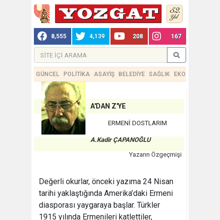
8,555
4,139
208
167
GÜNCEL
POLİTİKA
ASAYİŞ
BELEDİYE
SAĞLIK
EKONOMİ
TEKN
A'DAN Z'YE
ERMENİ DOSTLARIM
A.Kadir ÇAPANOĞLU
Yazarın Özgeçmişi
Değerli okurlar, önceki yazıma 24 Nisan
tarihi yaklaştığında Amerika’daki Ermeni
diasporası yaygaraya başlar. Türkler
1915 yılında Ermenileri katlettiler,