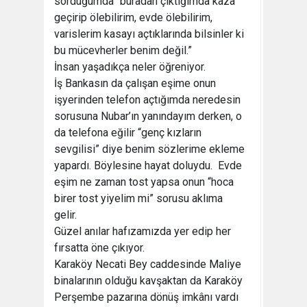
sorduğumda “buradan çıktığımda kaza
geçirip ölebilirim, evde ölebilirim,
varislerim kasayı açtıklarında bilsinler ki
bu mücevherler benim değil.”
İnsan yaşadıkça neler öğreniyor.
İş Bankasın da çalışan eşime onun
işyerinden telefon açtığımda neredesin
sorusuna Nubar’ın yanındayım derken, o
da telefona eğilir “genç kızların
sevgilisi” diye benim sözlerime ekleme
yapardı. Böylesine hayat doluydu. Evde
eşim ne zaman tost yapsa onun “hoca
birer tost yiyelim mi” sorusu aklıma
gelir.
Güzel anılar hafızamızda yer edip her
fırsatta öne çıkıyor.
Karaköy Necati Bey caddesinde Maliye
binalarının olduğu kavşaktan da Karaköy
Perşembe pazarına dönüş imkânı vardı