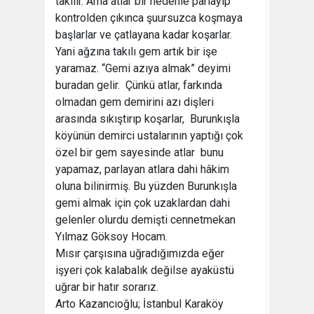
takılır. Ama atlar bir nedenle parlayıp
kontrolden çıkınca şuursuzca koşmaya
başlarlar ve çatlayana kadar koşarlar.
Yani ağzına takılı gem artık bir işe
yaramaz. “Gemi azıya almak” deyimi
buradan gelir. Çünkü atlar, farkında
olmadan gem demirini azı dişleri
arasında sıkıştırıp koşarlar, Burunkışla
köyünün demirci ustalarının yaptığı çok
özel bir gem sayesinde atlar bunu
yapamaz, parlayan atlara dahi hâkim
oluna bilinirmiş. Bu yüzden Burunkışla
gemi almak için çok uzaklardan dahi
gelenler olurdu demişti cennetmekan
Yılmaz Göksoy Hocam.
Mısır çarşısına uğradığımızda eğer
işyeri çok kalabalık değilse ayaküstü
uğrar bir hatır sorarız.
Arto Kazancıoğlu; İstanbul Karaköy