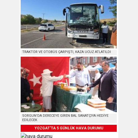
TRAKTÖR VE OTOBÜS ÇARPIŞTI, KAZA UCUZ ATLATILDI
SORGUN’DA DERECEYE GİREN BAL SANATÇIYA HEDİYE
EDİLECEK
YOZGAT'TA 5 GÜNLÜK HAVA DURUMU