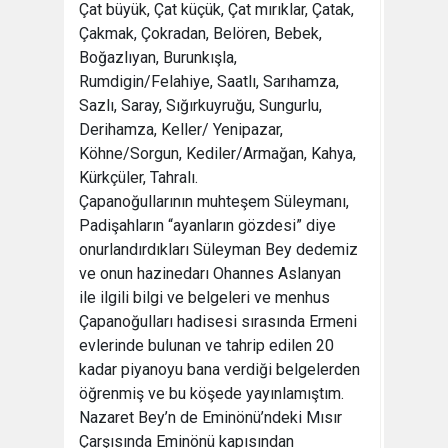
Çat büyük, Çat küçük, Çat mırıklar, Çatak,
Çakmak, Çokradan, Belören, Bebek,
Boğazlıyan, Burunkışla,
Rumdigin/Felahiye, Saatlı, Sarıhamza,
Sazlı, Saray, Sığırkuyruğu, Sungurlu,
Derihamza, Keller/ Yenipazar,
Köhne/Sorgun, Kediler/Armağan, Kahya,
Kürkçüler, Tahralı.
Çapanoğullarının muhteşem Süleymanı,
Padişahların “ayanların gözdesi” diye
onurlandırdıkları Süleyman Bey dedemiz
ve onun hazinedarı Ohannes Aslanyan
ile ilgili bilgi ve belgeleri ve menhus
Çapanoğulları hadisesi sırasında Ermeni
evlerinde bulunan ve tahrip edilen 20
kadar piyanoyu bana verdiği belgelerden
öğrenmiş ve bu köşede yayınlamıştım.
Nazaret Bey’n de Eminönü’ndeki Mısır
Çarşısında Eminönü kapısından