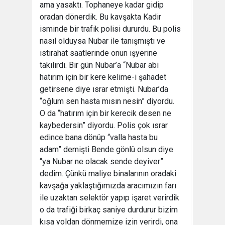
ama yasaktı. Tophaneye kadar gidip
oradan dönerdik. Bu kavşakta Kadir
isminde bir trafik polisi dururdu. Bu polis
nasıl olduysa Nubar ile tanışmıştı ve
istirahat saatlerinde onun işyerine
takılırdı. Bir gün Nubar’a “Nubar abi
hatırım için bir kere kelime-i şahadet
getirsene diye ısrar etmişti. Nubar’da
“oğlum sen hasta mısın nesin” diyordu.
O da “hatırım için bir kerecik desen ne
kaybedersin” diyordu. Polis çok ısrar
edince bana dönüp “valla hasta bu
adam” demişti Bende gönlü olsun diye
“ya Nubar ne olacak sende deyiver”
dedim. Çünkü maliye binalarının oradaki
kavşağa yaklaştığımızda aracımızın farı
ile uzaktan selektör yapıp işaret verirdik
o da trafiği birkaç saniye durdurur bizim
kısa yoldan dönmemize izin verirdi, ona