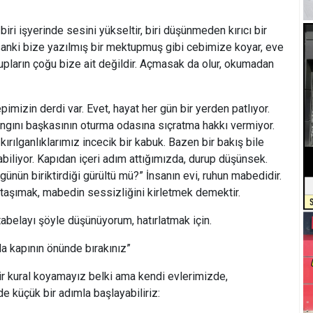
, biri işyerinde sesini yükseltir, biri düşünmeden kırıcı bir
 sanki bize yazılmış bir mektupmuş gibi cebimize koyar, eve
upların çoğu bize ait değildir. Açmasak da olur, okumadan
epimizin derdi var. Evet, hayat her gün bir yerden patlıyor.
ngını başkasının oturma odasına sıçratma hakkı vermiyor.
kırılganlıklarımız incecik bir kabuk. Bazen bir bakış bile
iliyor. Kapıdan içeri adım attığımızda, durup düşünsek.
günün biriktirdiği gürültü mü?” İnsanın evi, ruhun mabedidir.
 taşımak, mabedin sessizliğini kirletmek demektir.
abelayı şöyle düşünüyorum, hatırlatmak için.
da kapının önünde bırakınız”
ir kural koyamayız belki ama kendi evlerimizde,
de küçük bir adımla başlayabiliriz: