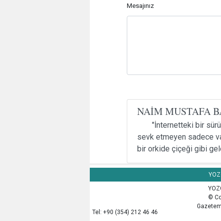
Mesajınız
NAİM MUSTAFA B
"İnternetteki bir sü
sevk etmeyen sadece vaki
bir orkide çiçeği gibi ge
YOZG
YOZG
© Co
Gazetemi
Tel: +90 (354) 212 46 46