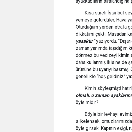
ayakkabıların sıralandığına 
Kısa süreli İstanbul se
yemeye götürdüler. Hava ya
Oturduğum yerden etrafa göz
dikkatimi çekti. Masadan ka
yasaktır”
yazıyordu. “Dışarı
zaman yanımda taşıdığım küç
dönmez bu vecizeyi kimin sö
daha kullanmış ikisine de şa
ürününe bu uyarıyı basmış.
genellikle “hoş geldiniz” ya
Kimin söyleşmişti hatı
olmalı, o zaman ayaklarını
öyle midir?
Böyle bir levhayı evim
silkelensek; omuzlarımızdan
öyle girsek. Kapının eşiği, 