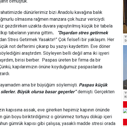
şahit olmuştuk.
yahatimizde dünürlerimiz bizi Anadolu kavağına balık
ğmurlu olmasına rağmen manzara çok huzur vericiydi.
 gezdirirken uzakta duvara yapıştırılmış küçük bir tabela
lkıp tabelanın yanına gittim
. “Dışardan stres getirmek
Y
dan Stres Getirmek Yasaktır!” Çok felsefi bir yaklaşım. Her
S
ük not defterimi çıkarıp bu yazıyı kaydettim. Eve döner
ylediğini araştırdım. Söyleyen belli değil ama iki işyeri
şırdım, birisi berber. Paspas üreten bir firma da bir
 Çünkü, kapılarımızın önüne koyduğumuz paspaslarda
zardı.
rlayamadım ama bir büyüğüm söylemişti.
Paspas küçük
 silerler. Büyük olursa basar geçerler”
demişti. Gerçekten
Y
K
izin kapısına assak, eve girerken hepimiz kapının önünde
 gün boyu biriktirdiğimiz o görünmez tortuyu döküp içeri
ruhun gümrük kapısı gibi çalışsa; yasaklı madde stresi orada