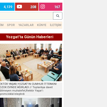
4,139
208
167
TİM
SPOR
YAZARLAR
KÜNYE
İLETİŞİM
Yozgat'ta Günün Haberleri
EKTÖR YAŞAR,YOZGAT’IN CUMHUR İTTİFAKINI
OZOK EVİNDE AĞIRLADI // Toplantıya davet
dilmeyen muhalefet,Rektör Yaşar’ı
ayırımcılıkla’eleştirdi