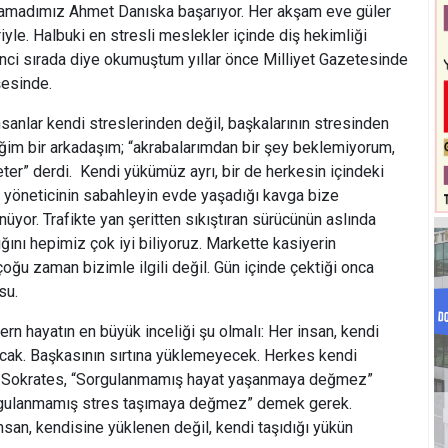
damadımız Ahmet Danıska başarıyor. Her akşam eve güler
riyle. Halbuki en stresli meslekler içinde diş hekimliği
kinci sırada diye okumuştum yıllar önce Milliyet Gazetesinde
şesinde.
nsanlar kendi streslerinden değil, başkalarının stresinden
iğim bir arkadaşım; “akrabalarımdan bir şey beklemiyorum,
eter” derdi. Kendi yükümüz ayrı, bir de herkesin içindeki
de yöneticinin sabahleyin evde yaşadığı kavga bize
nüyor. Trafikte yan şeritten sıkıştıran sürücünün aslında
ğını hepimiz çok iyi biliyoruz. Markette kasiyerin
oğu zaman bizimle ilgili değil. Gün içinde çektiği onca
su.
n hayatın en büyük inceliği şu olmalı: Her insan, kendi
acak. Başkasının sırtına yüklemeyecek. Herkes kendi
 Sokrates, “Sorgulanmamış hayat yaşanmaya değmez”
rgulanmamış stres taşımaya değmez” demek gerek.
nsan, kendisine yüklenen değil, kendi taşıdığı yükün