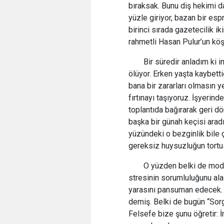
bıraksak. Bunu diş hekimi 
yüzle giriyor, bazan bir esp
birinci sırada gazetecilik i
rahmetli Hasan Pulur’un kö
Bir süredir anladım ki i
ölüyor. Erken yaşta kaybett
bana bir zararları olmasın y
fırtınayı taşıyoruz. İşyerin
toplantıda bağırarak geri dö
başka bir günah keçisi aradı
yüzündeki o bezginlik bile ç
gereksiz huysuzluğun tortu
O yüzden belki de moder
stresinin sorumluluğunu al
yarasını pansuman edecek.
demiş. Belki de bugün “So
Felsefe bize şunu öğretir: İ