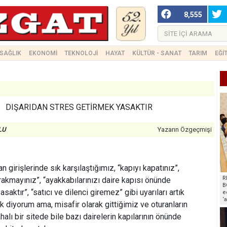
8,555
SAĞLIK
EKONOMİ
TEKNOLOJİ
HAYAT
KÜLTÜR - SANAT
TARIM
EĞİ
DIŞARIDAN STRES GETİRMEK YASAKTIR
LU
Yazarın Özgeçmişi
n girişlerinde sık karşılaştığımız, “kapıyı kapatınız”,
R
akmayınız”, “ayakkabılarınızı daire kapısı önünde
B
saktır”, “satıcı ve dilenci giremez” gibi uyarıları artık
e
‘
k diyorum ama, misafir olarak gittiğimiz ve oturanların
lı bir sitede bile bazı dairelerin kapılarının önünde