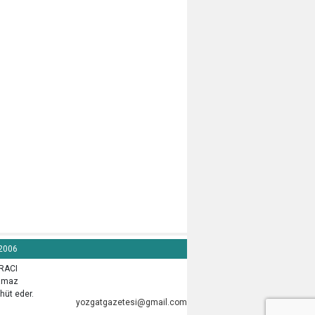
 2006
İRACI
lamaz
hüt eder.
yozgatgazetesi@gmail.com