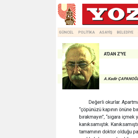
GÜNCEL
POLİTİKA
ASAYİŞ
BELEDİYE
A'DAN Z'YE
A.Kadir ÇAPANOĞ
Değerli okurlar. Apartma
“çöpünüzü kapının önüne bır
bırakmayın”, “sigara içmek ya
kanıksamıştık. Kanıksamıştı
tamamının doktor olduğu paha