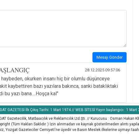
Mesajı Gönder
AŞLANGIÇ
28.12.2025 09:57:06
rü haybeden, okurken insanı hiç bir olumlu düşünceye
t kaybettiren bazı yazılara bakınca, sanki bataklıktaki
ldi bu yazı bana….Hoşça kal"
AT GAZETESİ İlk Çıkış Tarihi: 1 Mart 1974 // WEB SİTESİ Yayın başlangıcı : 1 Mart
AT Gazetecilik, Matbaacılık ve Reklamcılık Ltd.Şti. // Kurucusu : Osman Hakan K
pright (Tüm Hakları Saklıdır. ) İzin alınmadan ve kaynak gösterilmeden alıntı yapı
z, Yozgat Gazeteciler Cemiyeti'ne üyedir ve Basın Meslek ilkelerine uymayı taah