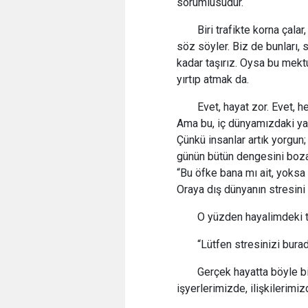
sorumlusudur.
Biri trafikte korna çalar
söz söyler. Biz de bunları,
kadar taşırız. Oysa bu mekt
yırtıp atmak da.
Evet, hayat zor. Evet, h
Ama bu, iç dünyamızdaki ya
Çünkü insanlar artık yorgun; 
günün bütün dengesini bozab
“Bu öfke bana mı ait, yoksa 
Oraya dış dünyanın stresini
O yüzden hayalimdeki t
“Lütfen stresinizi bura
Gerçek hayatta böyle b
işyerlerimizde, ilişkilerimiz