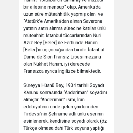
bir ailesine mensup” olup, Amerika’da
uzun süre müteahhitlik yapmış olan ve
“Atatürk’e Amerika’dan alınan Savarona
yatının satın alınma sürecine katılan ünlü
müteahhit, İstanbul tüccarlarından Nuri
Aziz Bey [Beler] ile Ferhunde Hanım
[Beler]’ın üç çocuğundan biridir. İstanbul
Dame de Sion Fransız Lisesi mezunu
olan Nükhet Hanım, iyi derecede
Fransızca ayrıca İngilizce bilmektedir.
Süreyya Hüsnü Bey, 1934 tarihli Soyadı
Kanunu sonrasında “Anderiman” soyadını
almıştır. “Anderiman” ismi, İran
edebiyatının önde gelen şairlerinden
Firdevsi’nin Şehname adlı ünlü eserinin
esinlenerek, kendisine soyadı olarak (öz
Türkçe olmasa dahi Türk soyuna yaptığı