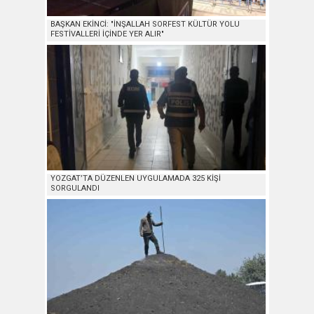
BAŞKAN EKİNCİ: "İNŞALLAH SORFEST KÜLTÜR YOLU
FESTİVALLERİ İÇİNDE YER ALIR"
YOZGAT’TA DÜZENLEN UYGULAMADA 325 KİŞİ
SORGULANDI