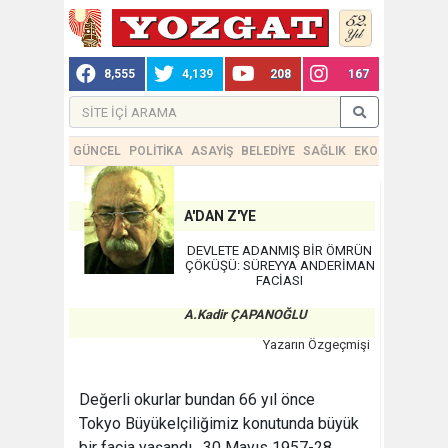
8,555
4,139
208
167
GÜNCEL
POLİTİKA
ASAYİŞ
BELEDİYE
SAĞLIK
EKONOMİ
TEKN
A'DAN Z'YE
DEVLETE ADANMIŞ BİR ÖMRÜN
ÇÖKÜŞÜ: SÜREYYA ANDERİMAN
FACİASI
A.Kadir ÇAPANOĞLU
Yazarın Özgeçmişi
Değerli okurlar bundan 66 yıl önce
Tokyo Büyükelçiliğimiz konutunda büyük
bir facia yaşandı. 30 Mayıs 1957-28