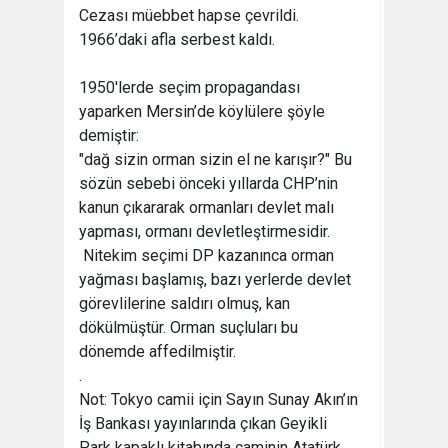
Cezası müebbet hapse çevrildi.
1966’daki afla serbest kaldı.
1950'lerde seçim propagandası
yaparken Mersin’de köylülere şöyle
demiştir:
"dağ sizin orman sizin el ne karışır?" Bu
sözün sebebi önceki yıllarda CHP’nin
kanun çıkararak ormanları devlet malı
yapması, ormanı devletleştirmesidir.
Nitekim seçimi DP kazanınca orman
yağması başlamış, bazı yerlerde devlet
görevlilerine saldırı olmuş, kan
dökülmüştür. Orman suçluları bu
dönemde affedilmiştir.
.
Not: Tokyo camii için Sayın Sunay Akın’ın
İş Bankası yayınlarında çıkan Geyikli
Park kapaklı kitabında caminin Atatürk