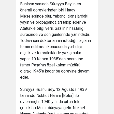
Bunların yanında Süreyya Bey'in en
önemli görevlerinden biri Hatay
Meselesinde olur. Yabancı ajanslardaki
yayın ve propagandaları takip eder ve
Atatürk'e bilgi verir. Gazi'nin hastalığı
sürecinde ve son günlerinde yanındadır.
Tedavi için doktorlarının istediği ilaçların
temin edilmesi konusunda yurt dışı
elçilik ve temsilciklerle yazışmalar
yapar. 10 Kasım 1938'den sonra ise
İsmet Paşa'nın özel kalem müdürü
olarak 1945'e kadar bu görevine devam
eder.
Süreyya Hüsnü Bey, 12 Ağustos 1939
tarihinde Nükhet Hanım [Beler] ile
evlenmiştir. 1940 yılında çiftin tek
çocukları Münir dünyaya gelir. Nükhet
Hanım, “İstanbul’un tanınmış ve mazbut