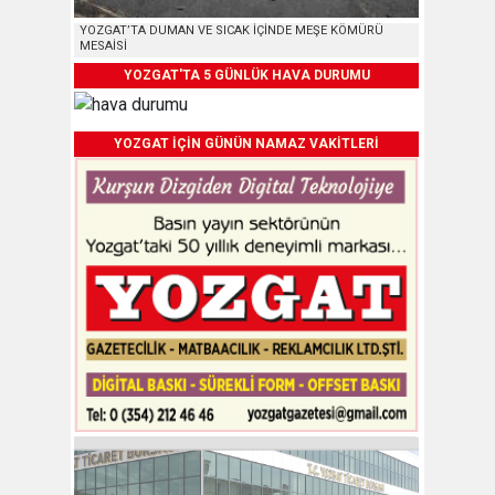
YOZGAT’TA DUMAN VE SICAK İÇİNDE MEŞE KÖMÜRÜ
MESAİSİ
YOZGAT'TA 5 GÜNLÜK HAVA DURUMU
YOZGAT İÇİN GÜNÜN NAMAZ VAKİTLERİ