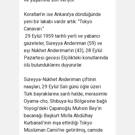
Koraltan'ın ise Ankara'ya döndüğünde
yeni bir lakabı vardır artık: "Tokyo
Canavarı.”
29 Eylül 1959 tarihli yerli ve yabancı
gazeteler, Süreyya Anderiman (59) ve
eşi Nükhet Anderiman’ın (43), 28 Eylül
Pazartesi gecesi Elçilikteki konutlarında
ölü bulunduklarını duyururlar.
Süreyya-Nükhet Anderiman çiftinin
naaşları, 29 Eylül Salı günü öğle üzeri
Türk bayraklarına sarılı halde, merasimle
Oyama-cho, Shibuya-ku Bölgesine bağlı
Yoyogi’deki Çapanoğlu Muhsin Bey’in
bacanağı Başkurt Molla Abdülhay
Kurbanali’inin inşa ettirdiği Tokyo
Müslüman Camii’ne getirilmiş, camide