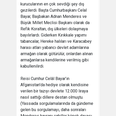
kurucularının en çok sevdiği şey dış
gezilerdi. Başta Cumhurbaşkanı Celal
Bayar, Başbakan Adnan Menderes ve
Büyük Millet Meclisi Başkanı olarak da
Refik Koraltan, dış ülkeleri dolaşmaya
bayılırlardı. Giderken Kırıkkale yapımı
tabancalar, Hereke halıları ve Karacabey
harası atları yabancı devlet adamlarına
armağan olarak götürülür, onlardan alınan
armağanlarsa kendilerine verilmiş gibi
kabullenilirdi.
Reisi Cumhur Celâl Bayar’ın
Afganistan’da hediye olarak kendisine
verilen bir tazıyı devlete 12.000 liraya
nasıl sattığı dillere destan olmuştu.
(Yassıada sorgulamalarında da gündeme
gelen bu sorgulamayı, daha sonraları
Menderes hayranı cahiller köpek davası,