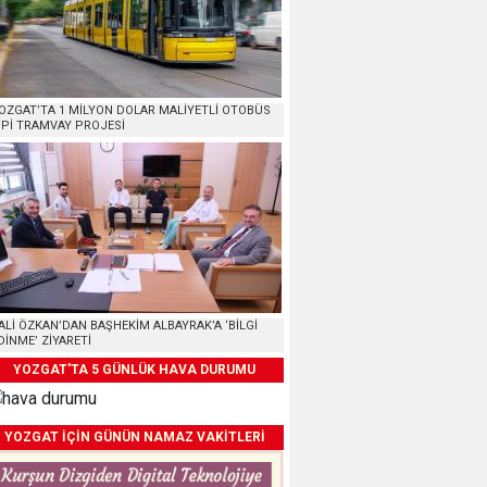
OZGAT’TA 1 MİLYON DOLAR MALİYETLİ OTOBÜS
İPİ TRAMVAY PROJESİ
ALİ ÖZKAN’DAN BAŞHEKİM ALBAYRAK’A ‘BİLGİ
DİNME’ ZİYARETİ
YOZGAT'TA 5 GÜNLÜK HAVA DURUMU
YOZGAT İÇİN GÜNÜN NAMAZ VAKİTLERİ