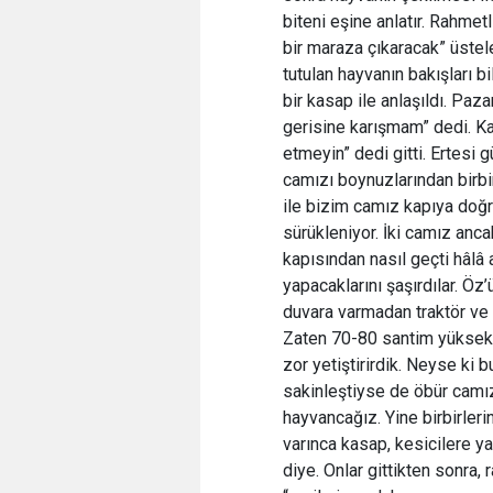
biteni eşine anlatır. Rahme
bir maraza çıkaracak” üstel
tutulan hayvanın bakışları 
bir kasap ile anlaşıldı. Paz
gerisine karışmam” dedi. Ka
etmeyin” dedi gitti. Ertesi g
camızı boynuzlarından birbir
ile bizim camız kapıya doğr
sürükleniyor. İki camız anca
kapısından nasıl geçti hâlâ
yapacaklarını şaşırdılar. Ö
duvara varmadan traktör ve 
Zaten 70-80 santim yüksekli
zor yetiştirirdik. Neyse ki
sakinleştiyse de öbür camı
hayvancağız. Yine birbirler
varınca kasap, kesicilere y
diye. Onlar gittikten sonra,