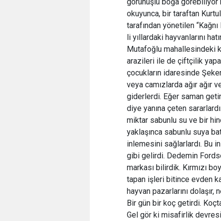
görünüşlü boğa görebiliyor
okuyunca, bir taraftan Kurt
tarafından yönetilen “Kağnı 
li yıllardaki hayvanlarını h
Mutafoğlu mahallesindeki k
arazileri ile de çiftçilik y
çocukların idaresinde Şekerp
veya camızlarda ağır ağır v
giderlerdi. Eğer saman get
diye yanına çeten sararlardı
miktar sabunlu su ve bir hin
yaklaşınca sabunlu suya batı
inlemesini sağlarlardı. Bu 
gibi gelirdi. Dedemin Fordso
markası bilirdik. Kırmızı bo
tapan işleri bitince evden k
hayvan pazarlarını dolaşır, 
Bir gün bir koç getirdi. Koç
Gel gör ki misafirlik devresi