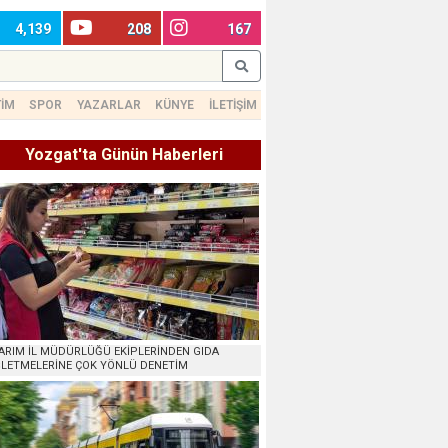
4,139
208
167
TİM
SPOR
YAZARLAR
KÜNYE
İLETİŞİM
Yozgat'ta Günün Haberleri
ARIM İL MÜDÜRLÜĞÜ EKİPLERİNDEN GIDA
ŞLETMELERİNE ÇOK YÖNLÜ DENETİM