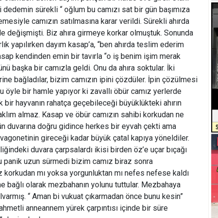
tli dedemin sürekli “ oğlum bu camızı sat bir gün başımıza
emesiyle camızın satılmasına karar verildi. Sürekli ahırda
bile değişmişti. Biz ahıra girmeye korkar olmuştuk. Sonunda
arlık yapılırken dayım kasap’a, “ben ahırda teslim ederim
sap kendinden emin bir tavırla “o iş benim işim merak
ünü başka bir camızla geldi. Onu da ahıra soktular. İki
ine bağladılar, bizim camızın ipini çözdüler. İpin çözülmesi
u öyle bir hamle yapıyor ki zavallı öbür camız yerlerde
k bir hayvanın rahatça geçebileceği büyüklükteki ahırın
 aklım almaz. Kasap ve öbür camızın sahibi korkudan ne
z’ün duvarına doğru gidince herkes bir eyvah çekti ama
vagonetinin gireceği kadar büyük çatal kapıya yöneldiler.
ğindeki duvara çarpsalardı ikisi birden öz’e uçar bıçağı
 bu panik uzun sürmedi bizim camız biraz sonra
z korkudan mı yoksa yorgunluktan mı nefes nefese kaldı
ine bağlı olarak mezbahanın yolunu tuttular. Mezbahaya
alvarmış. “ Aman bi vukuat çıkarmadan önce bunu kesin”
 rahmetli anneannem yürek çarpıntısı içinde bir süre