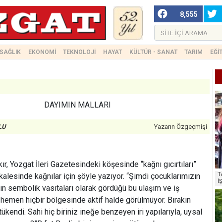
8,555
SAĞLIK
EKONOMİ
TEKNOLOJİ
HAYAT
KÜLTÜR - SANAT
TARIM
EĞİ
DAYIMIN MALLARI
LU
Yazarın Özgeçmişi
ır, Yozgat İleri Gazetesindeki köşesinde “kağnı gıcırtıları”
T
kalesinde kağnılar için şöyle yazıyor. “Şimdi çocuklarımızın
İ
ın sembolik vasıtaları olarak gördüğü bu ulaşım ve iş
 hemen hiçbir bölgesinde aktif halde görülmüyor. Bırakın
tükendi. Sahi hiç biriniz ineğe benzeyen iri yapılarıyla, uysal