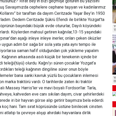
 musunuz?”Rıfat Bey’in bizi geçmişe götüren bu yazısını
uluş Savaşımızda cephelere cephane taşıyan ve kadınlarımız
Kollarını” bir taraftan da dayım Ceritzade Yaşar Bey’in 1950
atırladım. Dedem Ceritzade Şükrü Efendi ile birlikte Yozgat’ta
öprünün başındaki büyük evde otururlar, Dayılı köyündeki
Y
T
aparlardı. Köylerden mahsul getiren kağnılar,13-15 yaşındaki
ınar’dan aşağı inleye inleye inerler, onları çeken öküzler
e uygun adım bir sağa bir sola yata yata aynı tempo ile
iriyorlarsa saman hafif olduğundan çok yükleme yapalım
. Kağnının arkasında asılı küçük bir tenekenin içinde bir
di teleği(tüyü) olurdu. Kağnı’yı süren çocuklar Yozgat’a
rdıkları teleği kağnının dingiline sürer onun böyle
inlemeler bana sanki kavruk yüzlü bu çocukların inlemesi
V
n marka traktörü vardı. O tarihlerde zaten iki traktör
E
yalı Massey Harris’ler ve mavi boyalı Fordson’lar. Tarla,
ahveye, kahveden eve canı sıkılan dayım, civar şehirlerdeki
nerede iri bir hayvan görse alıp getirir başımıza bela ederdi.
ta koç hani. Tam sırat köprüsünde üstüne binilecek cinsten.
ni atlatıp ta çevreye alışıp ahırdaki hayvanlara dirlik