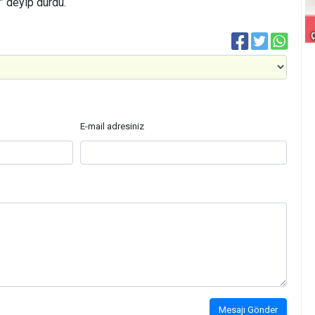
” deyip durdu.
E-mail adresiniz
Mesajı Gönder