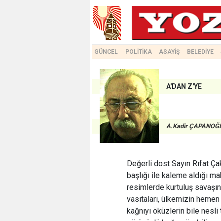
GÜNCEL
POLİTİKA
ASAYİŞ
BELEDİYE
A'DAN Z'YE
A.Kadir ÇAPANOĞ
Değerli dost Sayın Rıfat Çak
başlığı ile kaleme aldığı ma
resimlerde kurtuluş savaşın
vasıtaları, ülkemizin hemen
kağnıyı öküzlerin bile nesli 