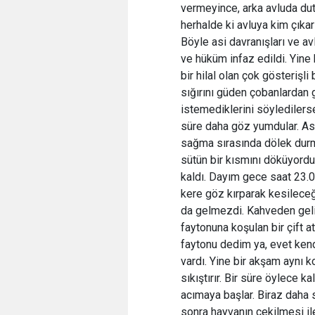
vermeyince, arka avluda dut
herhalde ki avluya kim çıka
Böyle asi davranışları ve av
ve hüküm infaz edildi. Yine 
bir hilal olan çok gösterişli
sığırını güden çobanlardan 
istemediklerini söyledilerse
süre daha göz yumdular. A
sağma sırasında dölek durm
sütün bir kısmını döküyord
kaldı. Dayım gece saat 23.0
kere göz kırparak kesileceği
da gelmezdi. Kahveden gelin
faytonuna koşulan bir çift a
faytonu dedim ya, evet kend
vardı. Yine bir akşam aynı 
sıkıştırır. Bir süre öylece k
acımaya başlar. Biraz daha s
sonra hayvanın çekilmesi il