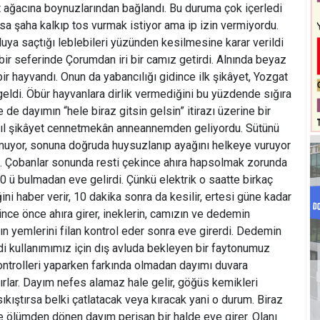
 ağacına boynuzlarından bağlandı. Bu duruma çok içerledi
rsa şaha kalkıp tos vurmak istiyor ama ip izin vermiyordu.
luya saçtığı leblebileri yüzünden kesilmesine karar verildi
bir seferinde Çorumdan iri bir camız getirdi. Alnında beyaz
 bir hayvandı. Onun da yabancılığı gidince ilk şikâyet, Yozgat
geldi. Öbür hayvanlara dirlik vermediğini bu yüzdende sığıra
 de dayımın “hele biraz gitsin gelsin” itirazı üzerine bir
sıl şikâyet cennetmekân anneannemden geliyordu. Sütünü
uyor, sonuna doğruda huysuzlanıp ayağını helkeye vuruyor
u. Çobanlar sonunda resti çekince ahıra hapsolmak zorunda
0 ü bulmadan eve gelirdi. Çünkü elektrik o saatte birkaç
ni haber verir, 10 dakika sonra da kesilir, ertesi güne kadar
ce önce ahıra girer, ineklerin, camızın ve dedemin
tın yemlerini filan kontrol eder sonra eve girerdi. Dedemin
i kullanımımız için dış avluda bekleyen bir faytonumuz
kontrolleri yaparken farkında olmadan dayımı duvara
alırlar. Dayım nefes alamaz hale gelir, göğüs kemikleri
ıkıştırsa belki çatlatacak veya kıracak yani o durum. Biraz
e ölümden dönen dayım perişan bir halde eve girer. Olanı