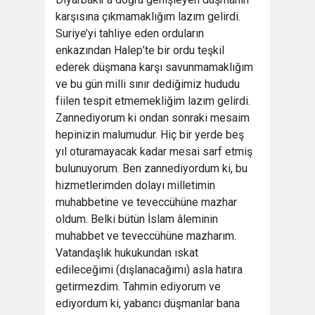
karşısına çıkmamaklığım lazım gelirdi.
Suriye’yi tahliye eden orduların
enkazından Halep’te bir ordu teşkil
ederek düşmana karşı savunmamaklığım
ve bu gün milli sınır dediğimiz hududu
fiilen tespit etmemekliğim lazım gelirdi.
Zannediyorum ki ondan sonraki mesaim
hepinizin malumudur. Hiç bir yerde beş
yıl oturamayacak kadar mesai sarf etmiş
bulunuyorum. Ben zannediyordum ki, bu
hizmetlerimden dolayı milletimin
muhabbetine ve teveccühüne mazhar
oldum. Belki bütün İslam âleminin
muhabbet ve teveccühüne mazharım.
Vatandaşlık hukukundan ıskat
edileceğimi (dışlanacağımı) asla hatıra
getirmezdim. Tahmin ediyorum ve
ediyordum ki, yabancı düşmanlar bana