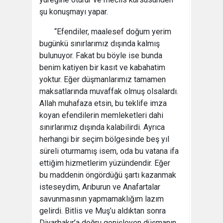
şu konuşmayı yapar.
“Efendiler, maalesef doğum yerim
bugünkü sınırlarımız dışında kalmış
bulunuyor. Fakat bu böyle ise bunda
benim katiyen bir kasıt ve kabahatim
yoktur. Eğer düşmanlarımız tamamen
maksatlarında muvaffak olmuş olsalardı.
Allah muhafaza etsin, bu teklife imza
koyan efendilerin memleketleri dahi
sınırlarımız dışında kalabilirdi. Ayrıca
herhangi bir seçim bölgesinde beş yıl
süreli oturmamış isem, oda bu vatana ifa
ettiğim hizmetlerim yüzündendir. Eğer
bu maddenin öngördüğü şartı kazanmak
isteseydim, Arıburun ve Anafartalar
savunmasının yapmamaklığım lazım
gelirdi. Bitlis ve Muş’u aldıktan sonra
Diyarbakır’a doğru genişleyen düşmanın