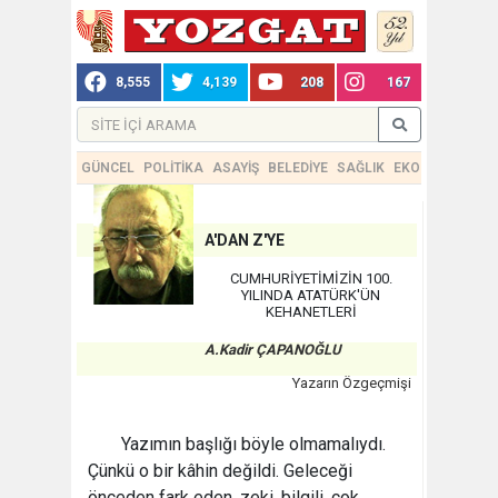
8,555
4,139
208
167
GÜNCEL
POLİTİKA
ASAYİŞ
BELEDİYE
SAĞLIK
EKONOMİ
TEKN
A'DAN Z'YE
CUMHURİYETİMİZİN 100.
YILINDA ATATÜRK'ÜN
KEHANETLERİ
A.Kadir ÇAPANOĞLU
Yazarın Özgeçmişi
Yazımın başlığı böyle olmamalıydı.
Çünkü o bir kâhin değildi. Geleceği
önceden fark eden, zeki, bilgili, çok