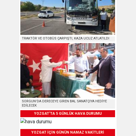
TRAKTÖR VE OTOBÜS ÇARPIŞTI, KAZA UCUZ ATLATILDI
SORGUN’DA DERECEYE GİREN BAL SANATÇIYA HEDİYE
EDİLECEK
YOZGAT'TA 5 GÜNLÜK HAVA DURUMU
YOZGAT İÇİN GÜNÜN NAMAZ VAKİTLERİ