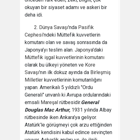
okuyan bir siyaset adamı ve askeri bir
deha idi.
2. Dünya Savaşı
'nda
Pasifik
Cephesi
'ndeki Müttefik kuvvetlerin
komutanı olan ve savaş sonrasında da
Japonya’yı teslim alan.
Japonya
'daki
Müttefik işgal kuvvetlerinin komutanı
olarak bu ülkeyi yöneten ve
Kore
Savaşı
'nın ilk dokuz ayında da
Birleşmiş
Milletler
kuvvetlerinin komutanlığını
yapan. Amerikalı 5 yıldızlı "Ordu
Generali" unvanlı ki Avrupa ordularındaki
emsali
Mareşal
rütbesidir.
General
Douglas Mac Arthur,
1931 yılında Albay
rütbesinde iken Ankara’ya geliyor.
Atatürk’le görüşmeyi çok arzu ettiğinden
Atatürk kendisini kabul edince sevinçten
uçuyor. Askerlik anıları vs. ile ilgili