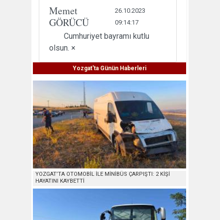
Memet
26.10.2023
GÖRÜCÜ
09:14:17
Cumhuriyet bayramı kutlu
olsun. ×
Yozgat'ta Günün Haberleri
YOZGAT’TA OTOMOBİL İLE MİNİBÜS ÇARPIŞTI: 2 KİŞİ
HAYATINI KAYBETTİ