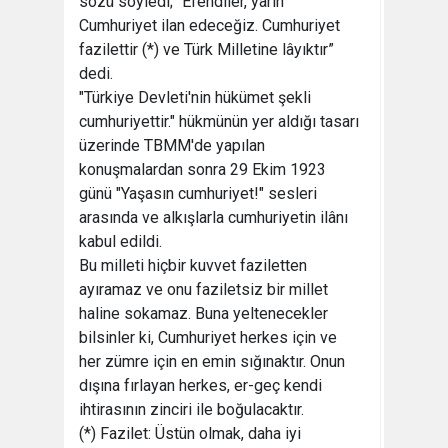
sözü söyledi; “Efendiler, yarın
Cumhuriyet ilan edeceğiz. Cumhuriyet
fazilettir (*) ve Türk Milletine lâyıktır”
dedi.
"Türkiye Devleti'nin hükümet şekli
cumhuriyettir." hükmünün yer aldığı tasarı
üzerinde TBMM'de yapılan
konuşmalardan sonra 29 Ekim 1923
günü "Yaşasın cumhuriyet!" sesleri
arasında ve alkışlarla cumhuriyetin ilânı
kabul edildi.
Bu milleti hiçbir kuvvet faziletten
ayıramaz ve onu faziletsiz bir millet
haline sokamaz. Buna yeltenecekler
bilsinler ki, Cumhuriyet herkes için ve
her zümre için en emin sığınaktır. Onun
dışına fırlayan herkes, er-geç kendi
ihtirasının zinciri ile boğulacaktır.
(*) Fazilet: Üstün olmak, daha iyi