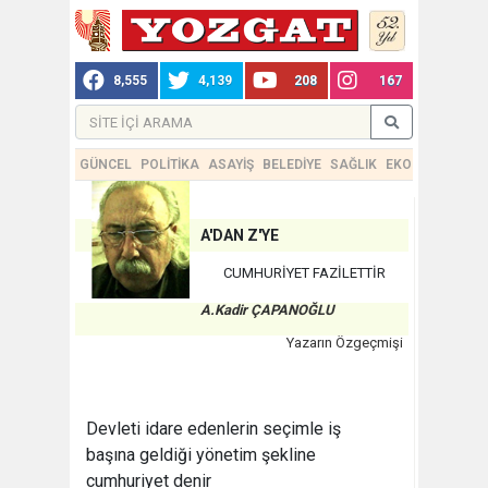
8,555
4,139
208
167
GÜNCEL
POLİTİKA
ASAYİŞ
BELEDİYE
SAĞLIK
EKONOMİ
TEKN
A'DAN Z'YE
CUMHURİYET FAZİLETTİR
A.Kadir ÇAPANOĞLU
Yazarın Özgeçmişi
Devleti idare edenlerin seçimle iş
başına geldiği yönetim şekline
cumhuriyet denir