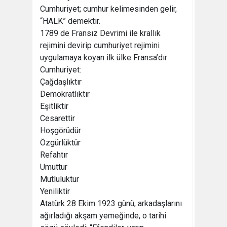
Cumhuriyet; cumhur kelimesinden gelir,
“HALK” demektir.
1789 de Fransız Devrimi ile krallık
rejimini devirip cumhuriyet rejimini
uygulamaya koyan ilk ülke Fransa’dır
Cumhuriyet:
Çağdaşlıktır
Demokratlıktır
Eşitliktir
Cesarettir
Hoşgörüdür
Özgürlüktür
Refahtır
Umuttur
Mutluluktur
Yeniliktir
Atatürk 28 Ekim 1923 günü, arkadaşlarını
ağırladığı akşam yemeğinde, o tarihi