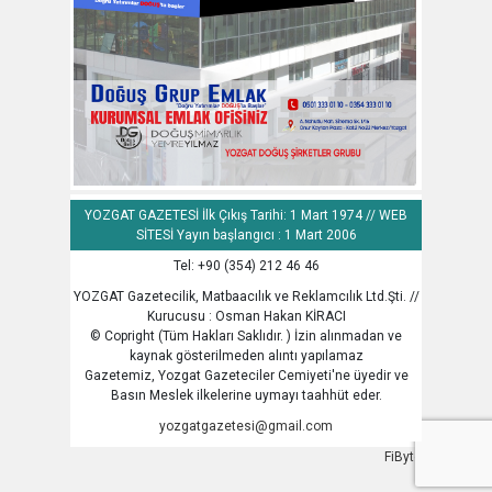
YOZGAT GAZETESİ İlk Çıkış Tarihi: 1 Mart 1974 // WEB
SİTESİ Yayın başlangıcı : 1 Mart 2006
Tel: +90 (354) 212 46 46
YOZGAT Gazetecilik, Matbaacılık ve Reklamcılık Ltd.Şti. //
Kurucusu : Osman Hakan KİRACI
© Copright (Tüm Hakları Saklıdır. ) İzin alınmadan ve
kaynak gösterilmeden alıntı yapılamaz
Gazetemiz, Yozgat Gazeteciler Cemiyeti'ne üyedir ve
Basın Meslek ilkelerine uymayı taahhüt eder.
yozgatgazetesi@gmail.com
FiByte