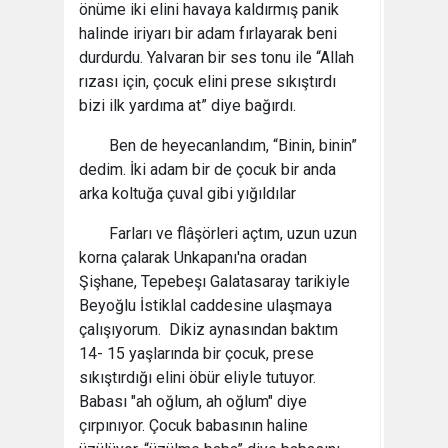
önüme iki elini havaya kaldırmış panik
halinde iriyarı bir adam fırlayarak beni
durdurdu. Yalvaran bir ses tonu ile “Allah
rızası için, çocuk elini prese sıkıştırdı
bizi ilk yardıma at” diye bağırdı.
Ben de heyecanlandım, “Binin, binin”
dedim. İki adam bir de çocuk bir anda
arka koltuğa çuval gibi yığıldılar
Farları ve flâşörleri açtım, uzun uzun
korna çalarak Unkapanı'na oradan
Şişhane, Tepebeşı Galatasaray tarikiyle
Beyoğlu İstiklal caddesine ulaşmaya
çalışıyorum. Dikiz aynasından baktım
14- 15 yaşlarında bir çocuk, prese
sıkıştırdığı elini öbür eliyle tutuyor.
Babası "ah oğlum, ah oğlum" diye
çırpınıyor. Çocuk babasının haline