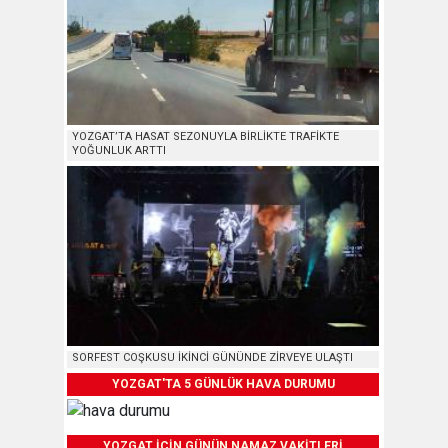
YOZGAT’TA HASAT SEZONUYLA BİRLİKTE TRAFİKTE
YOĞUNLUK ARTTI
SORFEST COŞKUSU İKİNCİ GÜNÜNDE ZİRVEYE ULAŞTI
YOZGAT'TA 5 GÜNLÜK HAVA DURUMU
YOZGAT İÇİN GÜNÜN NAMAZ VAKİTLERİ