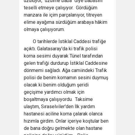
üzülüyor, “üzülme baba” diye babasını
teselli etmeye çalışıyor. Gördüğüm
manzara ile içim parçalanıyor, titreyen
elime ayağıma sürdüğüm arabaya hâkim
olmaya çalışıyorum.
O tarihlerde İstiklal Caddesi trafiğe
açıktı. Galatasaray'da ki trafik polisi
korna sesimi duyarak Tünel tarafından
gelen trafiği durdurup İstiklal Caddesine
dönmemi sağladı. Ağa camiindeki Trafik
polisi de benim kornamın sesini duymuş
olacak ki benim olduğum şeridi
geçişime yardımcı olmak için
boşaltmaya çalışıyordu. Taksime
ulaştım, Sıraselviler'den İlk yardım
hastanesi aciline korna çalarak olanca
hızımla girdim. Onlar içeriye koştular ben
de bana doğru gelmekte olan hastane