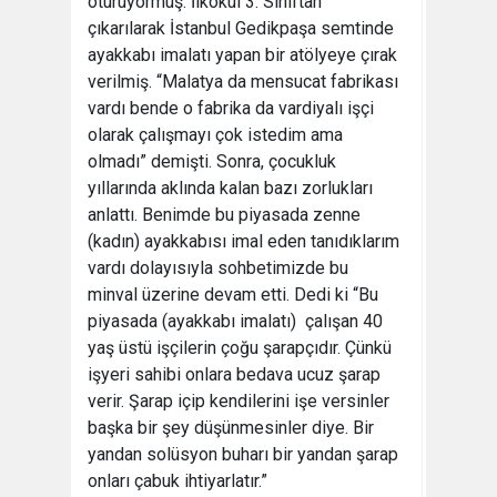
oturuyormuş. İlkokul 3. Sınıftan
çıkarılarak İstanbul Gedikpaşa semtinde
ayakkabı imalatı yapan bir atölyeye çırak
verilmiş. “Malatya da mensucat fabrikası
vardı bende o fabrika da vardiyalı işçi
olarak çalışmayı çok istedim ama
olmadı” demişti. Sonra, çocukluk
yıllarında aklında kalan bazı zorlukları
anlattı. Benimde bu piyasada zenne
(kadın) ayakkabısı imal eden tanıdıklarım
vardı dolayısıyla sohbetimizde bu
minval üzerine devam etti. Dedi ki “Bu
piyasada (ayakkabı imalatı) çalışan 40
yaş üstü işçilerin çoğu şarapçıdır. Çünkü
işyeri sahibi onlara bedava ucuz şarap
verir. Şarap içip kendilerini işe versinler
başka bir şey düşünmesinler diye. Bir
yandan solüsyon buharı bir yandan şarap
onları çabuk ihtiyarlatır.”