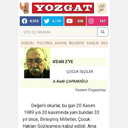
8,555
4,139
208
167
GÜNCEL
POLİTİKA
ASAYİŞ
BELEDİYE
SAĞLIK
EKONOMİ
TEKN
A'DAN Z'YE
ÇOCUK İŞÇİLER
A.Kadir ÇAPANOĞLU
Yazarın Özgeçmişi
Değerli okurlar, bu gün 20 Kasım.
1989
yılı 20 kasımında yani bundan 33
yıl önce,
Birleşmiş Milletler
, Çocuk
Hakları Sözleşmesi kabul edildi. Ama