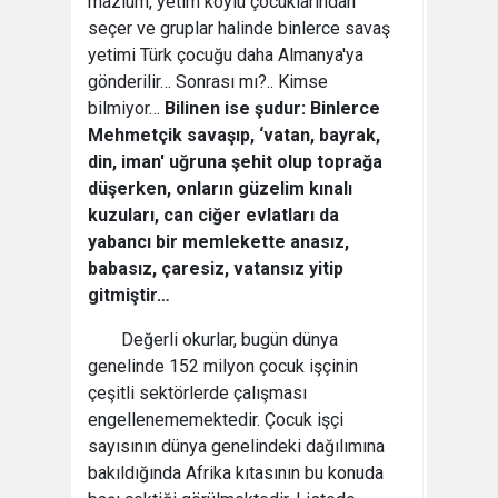
mazlum, yetim köylü çocuklarından
seçer ve gruplar halinde binlerce savaş
yetimi Türk çocuğu daha Almanya'ya
gönderilir… Sonrası mı?.. Kimse
bilmiyor…
Bilinen ise şudur: Binlerce
Mehmetçik savaşıp, ‘vatan, bayrak,
din, iman' uğruna şehit olup toprağa
düşerken, onların güzelim kınalı
kuzuları, can ciğer evlatları da
yabancı bir memlekette anasız,
babasız, çaresiz, vatansız yitip
gitmiştir…
Değerli okurlar, bugün dünya
genelinde 152 milyon çocuk işçinin
çeşitli sektörlerde çalışması
engellenememektedir. Çocuk işçi
sayısının dünya genelindeki dağılımına
bakıldığında Afrika kıtasının bu konuda