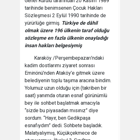
Genel Kurulu tarafından 20 Kasım 1989
tarihinde benimsenen Çocuk Hakları
Sözleşmesi 2 Eylül 1990 tarihinde de
yürürlüğe girmiş.
Türkiye de dâhil
olmak üzere 196 ülkenin taraf olduğu
sözleşme en fazla ülkenin onayladığı
insan hakları belgesiymiş
Karaköy /Perşembepazarı’ndaki
kadim dostlarımı ziyaret sonrası
Eminönü’nden Ataköy’e gitmek üzere
belediyenin toplu taşıma aracına bindim.
Yolumuz uzun olduğu için (takriben bir
saat) yanımda oturan esnaf görünümlü
bey ile sohbet başlatmak amacıyla
“sizde bu piyasadan mısınız” diye
sordum. “Hayır, ben Gedikpaşa
esnafıydım” dedi. Sohbete başladık.
Malatyalıymış, Küçükçekmece de