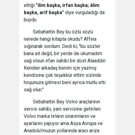
ettiği
"ilim başka, irfan başka; âlim
başka, arif başka"
diye vurguladığı da
buydu
Sebahattin Bey bu özlü sözü
nerede hangi kitapta okudu? Affına
sığınarak sordum. Dedi ki; "bu sözler
bana ait değil, bir yerde de okumadım
sağ olsun irfan sahibi bir dost Alaaddin
Kendier arkadaş benim için yazmış
kendisine çok teşekkür ettim sizinde
hoşunuza gitmesi beni ayrıca mutlu etti
sağ olun."
Sebahattin Bey Volvo araçlarının
servis sahibi, yani servisine getirilen
Volvo marka tırların onarımlarını ve
ayarlarını yapıyor ama Asya Avrupa ve
Anadolu'muzun yollarında aracı arıza