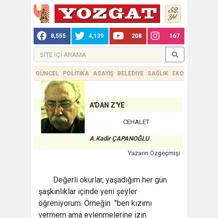
8,555
4,139
208
167
GÜNCEL
POLİTİKA
ASAYİŞ
BELEDİYE
SAĞLIK
EKONOMİ
TEKN
A'DAN Z'YE
CEHALET
A.Kadir ÇAPANOĞLU
Yazarın Özgeçmişi
Değerli okurlar, yaşadığım her gün
şaşkınlıklar içinde yeni şeyler
öğreniyorum. Örneğin "ben kızımı
vermem ama evlenmelerine izin