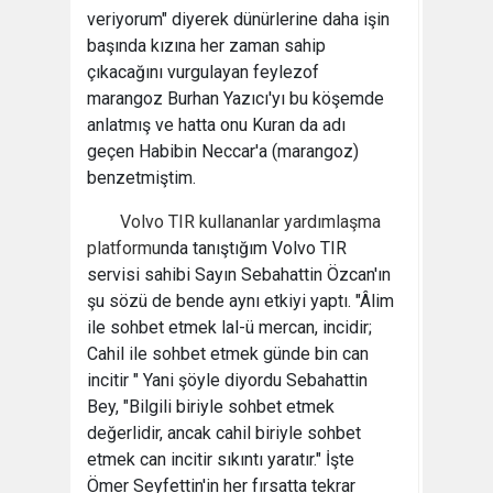
veriyorum" diyerek dünürlerine daha işin
başında kızına her zaman sahip
çıkacağını vurgulayan feylezof
marangoz Burhan Yazıcı'yı bu köşemde
anlatmış ve hatta onu Kuran da adı
geçen Habibin Neccar'a (marangoz)
benzetmiştim.
Volvo TIR kullananlar yardımlaşma
platformu
nda tanıştığım Volvo TIR
servisi sahibi Sayın Sebahattin Özcan'ın
şu sözü de bende aynı etkiyi yaptı. "Âlim
ile sohbet etmek lal-ü mercan, incidir;
Cahil ile sohbet etmek günde bin can
incitir " Yani şöyle diyordu Sebahattin
Bey, "Bilgili biriyle sohbet etmek
değerlidir, ancak cahil biriyle sohbet
etmek can incitir sıkıntı yaratır." İşte
Ömer Seyfettin'in her fırsatta tekrar