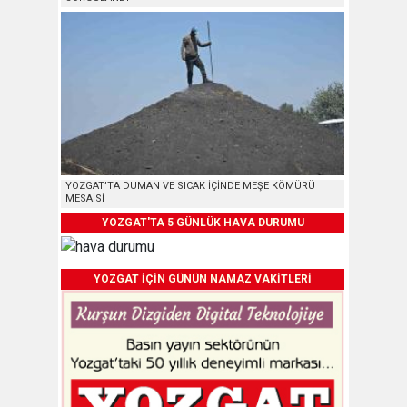
YOZGAT’TA DUMAN VE SICAK İÇİNDE MEŞE KÖMÜRÜ
MESAİSİ
YOZGAT'TA 5 GÜNLÜK HAVA DURUMU
YOZGAT İÇİN GÜNÜN NAMAZ VAKİTLERİ