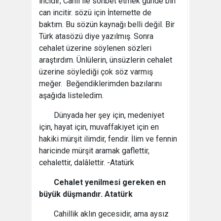
incidir; Cahil ile sohbet etmek günde bin
can incitir. sözü için İnternette de
baktım. Bu sözün kaynağı belli değil. Bir
Türk atasözü diye yazılmış. Sonra
cehalet üzerine söylenen sözleri
araştırdım. Ünlülerin, ünsüzlerin cehalet
üzerine söylediği çok söz varmış
meğer. Beğendiklerimden bazılarını
aşağıda listeledim.
Dünyada her şey için, medeniyet
için, hayat için, muvaffakiyet için en
hakiki mürşit ilimdir, fendir. İlim ve fennin
haricinde mürşit aramak gaflettir,
cehalettir, dalâlettir. -Atatürk
Cehalet yenilmesi gereken en
büyük düşmandır. Atatürk
Cahillik aklın gecesidir, ama aysız