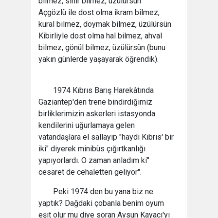
bilmez, sinir bilmez, üzülürsün
Açgözlü ile dost olma ikram bilmez,
kural bilmez, doymak bilmez, üzülürsün
Kibirliyle dost olma hal bilmez, ahval
bilmez, gönül bilmez, üzülürsün (bunu
yakın günlerde yaşayarak öğrendik).
1974 Kıbrıs Barış Harekâtında
Gaziantep'den trene bindirdiğimiz
birliklerimizin askerleri istasyonda
kendilerini uğurlamaya gelen
vatandaşlara el sallayıp "haydi Kıbrıs' bir
iki" diyerek minibüs çığırtkanlığı
yapıyorlardı. O zaman anladım ki"
cesaret de cehaletten geliyor".
Peki 1974 den bu yana biz ne
yaptık? Dağdaki çobanla benim oyum
eşit olur mu diye soran Aysun Kayacı'yı