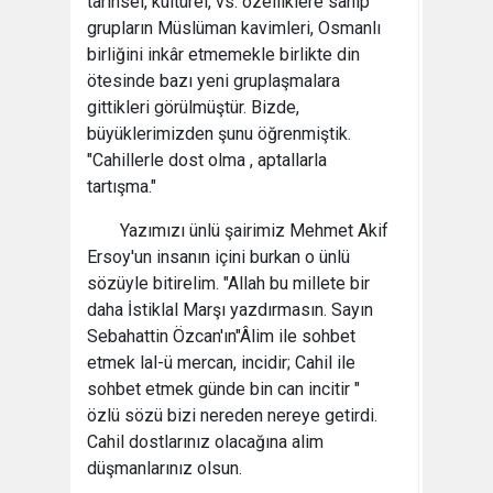
tarihsel, kültürel, vs. özelliklere sahip
grupların Müslüman kavimleri, Osmanlı
birliğini inkâr etmemekle birlikte din
ötesinde bazı yeni gruplaşmalara
gittikleri görülmüştür. Bizde,
büyüklerimizden şunu öğrenmiştik.
"Cahillerle dost olma , aptallarla
tartışma."
Yazımızı ünlü şairimiz Mehmet Akif
Ersoy'un insanın içini burkan o ünlü
sözüyle bitirelim. "Allah bu millete bir
daha İstiklal Marşı yazdırmasın. Sayın
Sebahattin Özcan'ın"Âlim ile sohbet
etmek lal-ü mercan, incidir; Cahil ile
sohbet etmek günde bin can incitir "
özlü sözü bizi nereden nereye getirdi.
Cahil dostlarınız olacağına alim
düşmanlarınız olsun.