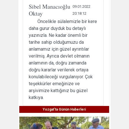
Sibel Manacıoğlu
09.01.2022
Oktay
20:18:12
Öncelikle sülalemizle bir kere
daha gurur duyduk bu detaylı
yazınızla. Ne kadar önemli bir
tarihe sahip olduğumuzu da
anlamamız için güzel ayrıntılar
verilmiş. Ayrıca devlet olmanın
anlamının da, doğru zamanda
doğru kararlar verilerek ortaya
konulabileceği vurgulanıyor. Çok
teşekkürler emeğinize ve
arşivimize kattığınız bu güzel
katkıya.
Yozgat'ta Günün Haberleri