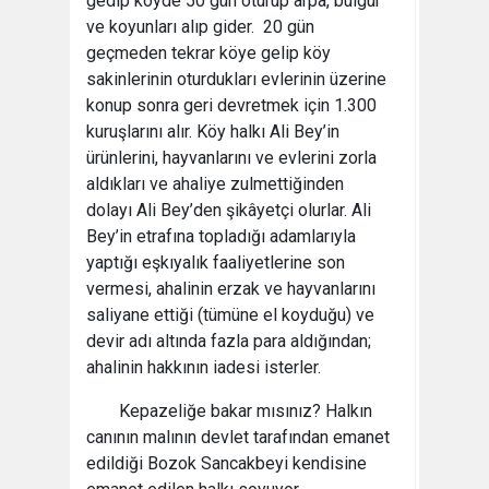
gedip köyde 50 gün oturup arpa, bulgur
ve koyunları alıp gider. 20 gün
geçmeden tekrar köye gelip köy
sakinlerinin oturdukları evlerinin üzerine
konup sonra geri devretmek için 1.300
kuruşlarını alır. Köy halkı Ali Bey’in
ürünlerini, hayvanlarını ve evlerini zorla
aldıkları ve ahaliye zulmettiğinden
dolayı Ali Bey’den şikâyetçi olurlar. Ali
Bey’in etrafına topladığı adamlarıyla
yaptığı eşkıyalık faaliyetlerine son
vermesi, ahalinin erzak ve hayvanlarını
saliyane ettiği (tümüne el koyduğu) ve
devir adı altında fazla para aldığından;
ahalinin hakkının iadesi isterler.
Kepazeliğe bakar mısınız? Halkın
canının malının devlet tarafından emanet
edildiği Bozok Sancakbeyi kendisine