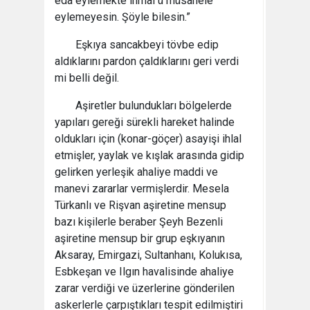
edâ eylemekte ihmâl ü müsâhele
eylemeyesin. Şöyle bilesin.”
Eşkıya sancakbeyi tövbe edip
aldıklarını pardon çaldıklarını geri verdi
mi belli değil.
Aşiretler bulundukları bölgelerde
yapıları gereği sürekli hareket halinde
oldukları için (konar-göçer) asayişi ihlal
etmişler, yaylak ve kışlak arasında gidip
gelirken yerleşik ahaliye maddi ve
manevi zararlar vermişlerdir. Mesela
Türkanlı ve Rişvan aşiretine mensup
bazı kişilerle beraber Şeyh Bezenli
aşiretine mensup bir grup eşkıyanın
Aksaray, Emirgazi, Sultanhanı, Kolukısa,
Esbkeşan ve Ilgın havalisinde ahaliye
zarar verdiği ve üzerlerine gönderilen
askerlerle çarpıştıkları tespit edilmiştiri