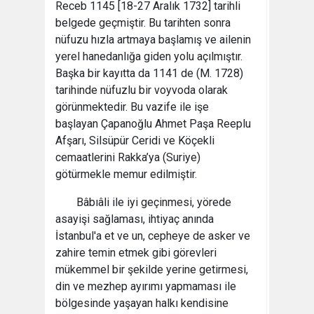
Receb 1145 [18-27 Aralık 1732] tarihli
belgede geçmiştir. Bu tarihten sonra
nüfuzu hızla artmaya başlamış ve ailenin
yerel hanedanlığa giden yolu açılmıştır.
Başka bir kayıtta da 1141 de (M. 1728)
tarihinde nüfuzlu bir voyvoda olarak
görünmektedir. Bu vazife ile işe
başlayan Çapanoğlu Ahmet Paşa Reeplu
Afşarı, Silsüpür Ceridi ve Köçekli
cemaatlerini Rakka’ya (Suriye)
götürmekle memur edilmiştir.
Bâbıâli ile iyi geçinmesi, yörede
asayişi sağlaması, ihtiyaç anında
İstanbul'a et ve un, cepheye de asker ve
zahire temin etmek gibi görevleri
mükemmel bir şekilde yerine getirmesi,
din ve mezhep ayırımı yapmaması ile
bölgesinde yaşayan halkı kendisine