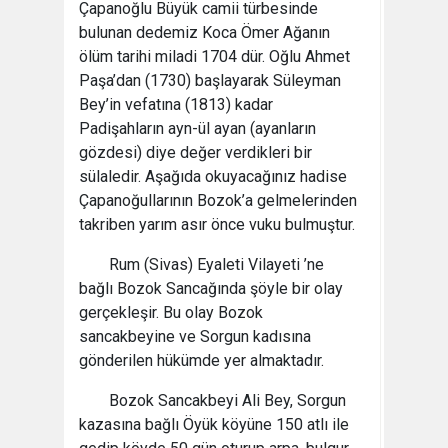
Çapanoğlu Büyük camii türbesinde
bulunan dedemiz Koca Ömer Ağanın
ölüm tarihi miladi 1704 dür. Oğlu Ahmet
Paşa’dan (1730) başlayarak Süleyman
Bey’in vefatına (1813) kadar
Padişahların ayn-ül ayan (ayanların
gözdesi) diye değer verdikleri bir
sülaledir. Aşağıda okuyacağınız hadise
Çapanoğullarının Bozok’a gelmelerinden
takriben yarım asır önce vuku bulmuştur.
Rum (Sivas) Eyaleti Vilayeti ’ne
bağlı Bozok Sancağında şöyle bir olay
gerçekleşir. Bu olay Bozok
sancakbeyine ve Sorgun kadısına
gönderilen hükümde yer almaktadır.
Bozok Sancakbeyi Ali Bey, Sorgun
kazasına bağlı Öyük köyüne 150 atlı ile