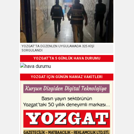
YOZGAT’TA DÜZENLEN UYGULAMADA 325 KİŞİ
SORGULANDI
YOZGAT'TA 5 GÜNLÜK HAVA DURUMU
YOZGAT İÇİN GÜNÜN NAMAZ VAKİTLERİ