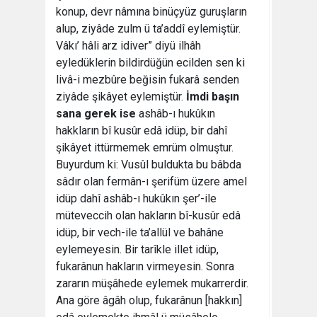
konup, devr nâmına binüçyüz guruşların
alup, ziyâde zulm ü ta’addî eylemiştür.
Vâkı’ hâli arz idiver” diyü ilhâh
eyledüklerin bildirdüğün ecilden sen ki
livâ-i mezbûre beğisin fukarâ senden
ziyâde şikâyet eylemiştür.
İmdi başın
sana gerek ise
ashâb-ı hukûkın
hakkların bî kusûr edâ idüp, bir dahî
şikâyet ittürmemek emrüm olmuştur.
Buyurdum ki: Vusûl buldukta bu bâbda
sâdır olan fermân-ı şerifüm üzere amel
idüp dahî ashâb-ı hukûkın şer’-ile
müteveccih olan hakların bî-kusûr edâ
idüp, bir vech-ile ta’allül ve bahâne
eylemeyesin. Bir tarîkle illet idüp,
fukarânun hakların virmeyesin. Sonra
zararın müşâhede eylemek mukarrerdir.
Ana göre âgâh olup, fukarânun [hakkın]