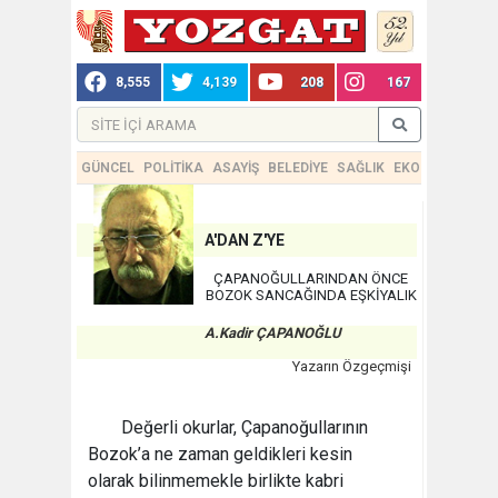
8,555
4,139
208
167
GÜNCEL
POLİTİKA
ASAYİŞ
BELEDİYE
SAĞLIK
EKONOMİ
TEKN
A'DAN Z'YE
ÇAPANOĞULLARINDAN ÖNCE
BOZOK SANCAĞINDA EŞKİYALIK
A.Kadir ÇAPANOĞLU
Yazarın Özgeçmişi
Değerli okurlar, Çapanoğullarının
Bozok’a ne zaman geldikleri kesin
olarak bilinmemekle birlikte kabri