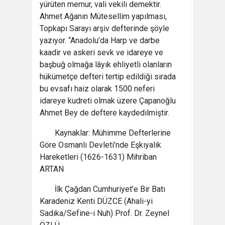
yürüten memur, vali vekili demektir.
Ahmet Ağanın Mütesellim yapılması,
Topkapı Sarayı arşiv defterinde şöyle
yazıyor. “Anadolu’da Harp ve darbe
kaadir ve askeri sevk ve idareye ve
başbuğ olmağa lâyık ehliyetli olanların
hükümetçe defteri tertip edildiği sırada
bu evsafı haiz olarak 1500 neferi
idareye kudreti olmak üzere Çapanoğlu
Ahmet Bey de deftere kaydedilmiştir.
Kaynaklar: Mühimme Defterlerine
Göre Osmanlı Devleti’nde Eşkıyalık
Hareketleri (1626-1631) Mihriban
ARTAN
İlk Çağdan Cumhuriyet’e Bir Batı
Karadeniz Kenti DÜZCE (Ahali-yi
Sadıka/Sefine-i Nuh) Prof. Dr. Zeynel