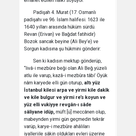
emanet edilen halkı soyuyor.
Padişah 4. Murat (17. Osmanlı
padişahı ve 96. İslam halifesi. 1623 ile
1640 yılları arasında hüküm sürdü.
Revan (Erivan) ve Bağdat fatihidir)
Bozok sancak beyine (Ali Bey’e) ve
Sorgun kadısına şu hükmini gönderir:
Sen ki kadısın mektup gönderüp,
“livâ-i mezbûre beği olan Ali Beğ yüzeli
atlu ile varup, kazâ-i mezbûra tâbi’ Öyük
nâm karyede elli gün oturup,
altı yüz
İstanbul kilesi arpa ve yirmi kile dakîk
ve kile bulgur ve yirmi re’s koyun ve
yüz elli vukiyye revgân-ı sâde
sâliyane idüp,
müft [ü] meccânen olup,
mabeynden yirmi gün geçmedin tekrâr
varüp, karye-i mezbûre ahâliları
iyalleriile sâkin oldukları evleri üzerine