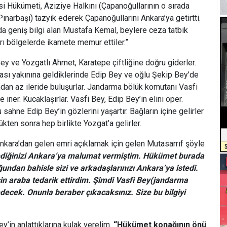
si Hükümeti, Aziziye Halkını (Çapanoğullarının o sırada
ınarbaşı) tazyik ederek Çapanoğullarını Ankara’ya getirtti.
a geniş bilgi alan Mustafa Kemal, beylere ceza tatbik
ayrı bölgelerde ikamete memur ettiler.”
ey ve Yozgatlı Ahmet, Karatepe çiftliğine doğru giderler.
inası yakınına geldiklerinde Edip Bey ve oğlu Şekip Bey’de
sından az ileride buluşurlar. Jandarma bölük komutanı Vasfi
 iner. Kucaklaşırlar. Vasfi Bey, Edip Bey’in elini öper.
 sahne Edip Bey’in gözlerini yaşartır. Bağların içine gelirler
ükten sonra hep birlikte Yozgat’a gelirler.
nkara’dan gelen emri açıklamak için gelen Mutasarrıf şöyle
ediğinizi Ankara’ya malumat vermiştim. Hükümet burada
ndan bahisle sizi ve arkadaşlarınızı Ankara’ya istedi.
için araba tedarik ettirdim. Şimdi Vasfi Bey(jandarma
ecek. Onunla beraber çıkacaksınız. Size bu bilgiyi
y’in anlattıklarına kulak verelim.
“Hükümet konağının önü