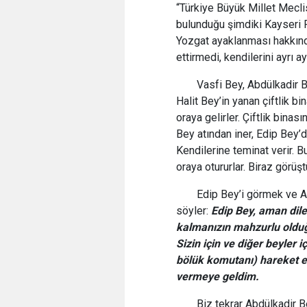
“Türkiye Büyük Millet Mecli
bulunduğu şimdiki Kayseri P
Yozgat ayaklanması hakkınd
ettirmedi, kendilerini ayrı 
Vasfi Bey, Abdülkadir B
Halit Bey’in yanan çiftlik b
oraya gelirler. Çiftlik bina
Bey atından iner, Edip Bey’de
Kendilerine teminat verir. Bu
oraya otururlar. Biraz görüşt
Edip Bey’i görmek ve A
söyler:
Edip Bey, aman dil
kalmanızın mahzurlu olduğu
Sizin için ve diğer beyler 
bölük komutanı) hareket ed
vermeye geldim.
Biz tekrar Abdülkadir Be