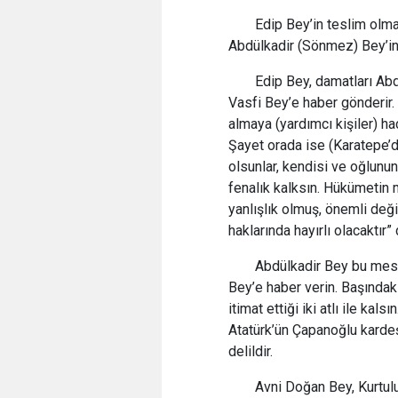
Edip Bey’in teslim olm
Abdülkadir (Sönmez) Bey’in 
Edip Bey, damatları Ab
Vasfi Bey’e haber gönderir. 
almaya (yardımcı kişiler) hac
Şayet orada ise (Karatepe’
olsunlar, kendisi ve oğlunun
fenalık kalksın. Hükümetin 
yanlışlık olmuş, önemli deği
haklarında hayırlı olacaktır” 
Abdülkadir Bey bu mesajı
Bey’e haber verin. Başındak
itimat ettiği iki atlı ile ka
Atatürk’ün Çapanoğlu karde
delildir.
Avni Doğan Bey, Kurtulu