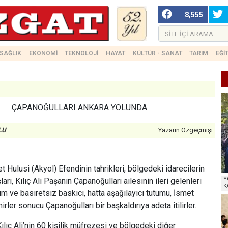
8,555
SAĞLIK
EKONOMİ
TEKNOLOJİ
HAYAT
KÜLTÜR - SANAT
TARIM
EĞİ
ÇAPANOĞULLARI ANKARA YOLUNDA
LU
Yazarın Özgeçmişi
ulusi (Akyol) Efendinin tahrikleri, bölgedeki idarecilerin
Y
arı, Kılıç Ali Paşanın Çapanoğulları ailesinin ileri gelenleri
K
m ve basiretsiz baskıcı, hatta aşağılayıcı tutumu, İsmet
ler sonucu Çapanoğulları bir başkaldırıya adeta itilirler.
ılıç Ali’nin 60 kişilik müfrezesi ve bölgedeki diğer