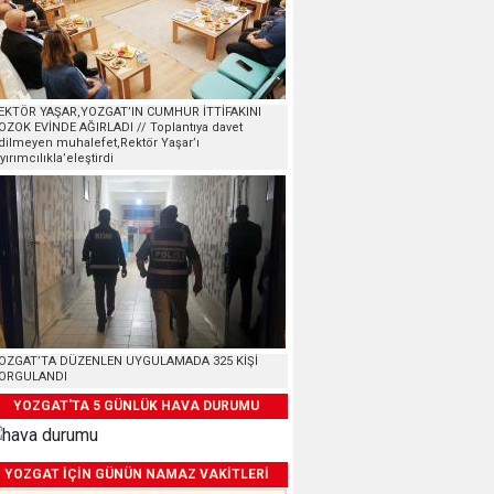
EKTÖR YAŞAR,YOZGAT’IN CUMHUR İTTİFAKINI
OZOK EVİNDE AĞIRLADI // Toplantıya davet
dilmeyen muhalefet,Rektör Yaşar’ı
ayırımcılıkla’eleştirdi
OZGAT’TA DÜZENLEN UYGULAMADA 325 KİŞİ
ORGULANDI
YOZGAT'TA 5 GÜNLÜK HAVA DURUMU
YOZGAT İÇİN GÜNÜN NAMAZ VAKİTLERİ