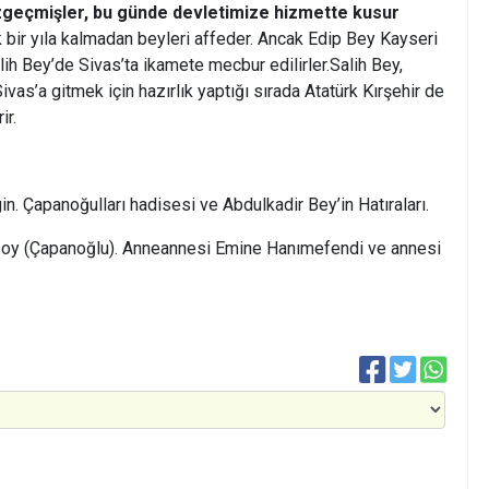
zgeçmişler, bu günde devletimize hizmette kusur
 bir yıla kalmadan beyleri affeder. Ancak Edip Bey Kayseri
lih Bey’de Sivas’ta ikamete mecbur edilirler.Salih Bey,
as’a gitmek için hazırlık yaptığı sırada Atatürk Kırşehir de
ir.
gin. Çapanoğulları hadisesi ve Abdulkadir Bey’in Hatıraları.
usoy (Çapanoğlu). Anneannesi Emine Hanımefendi ve annesi