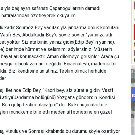
asıyla başlayan safahatı Çapanoğullarının damadı
hatıralarından özetleyerek okuyalım.
dülkadir Sönmez Bey vasıtasıyla jandarma bölük komutanı
Vasfi Bey, Abdülkadir Bey’e şöyle söyler “yanınıza atlı
et yoktur. Siz ata binin, yalnız gidin(Edip Bey’in yanına).
de) benimde hürmet ve selamımı söylersiniz. Müsterih
 hayatları korunacaktır. Aman dilemeye gelsinler. Arada şu
meşgul olacak zamanı değildir. Binaenaleyh, mademki bir
ldir. Bizi kendisine anlatınız. Teslim olmak herhalde
der.
 iletince Edip Bey, “Kadri bey, siz süratle gidin, Vasfi
i atlıyı(Jandarma bölüğünü) Yozgat’a göndersin. Kendisi
lsın. Ben gelip teslim olacağım” der. Bu konuşmalar bile
şleri muhakeme bile ettirmeden affetmesine en güzel
ş, Kuruluş ve Sonrası kitabında bu durumu şöyle özetliyor.