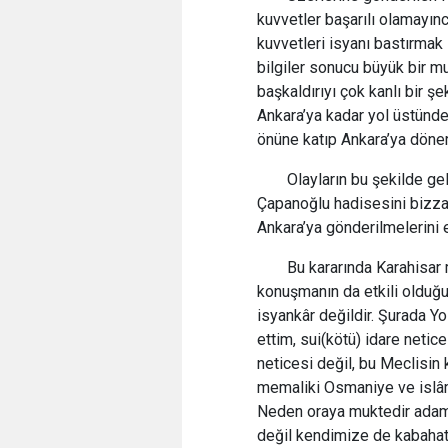
kuvvetler başarılı olamayı
kuvvetleri isyanı bastırmak 
bilgiler sonucu büyük bir 
başkaldırıyı çok kanlı bir ş
Ankara’ya kadar yol üstünde
önüne katıp Ankara’ya döner
Olayların bu şekilde g
Çapanoğlu hadisesini bizza
Ankara’ya gönderilmelerini 
Bu kararında Karahisar 
konuşmanın da etkili olduğu
isyankâr değildir. Şurada Yo
ettim, sui(kötü) idare netic
neticesi değil, bu Meclisin
memaliki Osmaniye ve islâm
Neden oraya muktedir adaml
değil kendimize de kabahat 