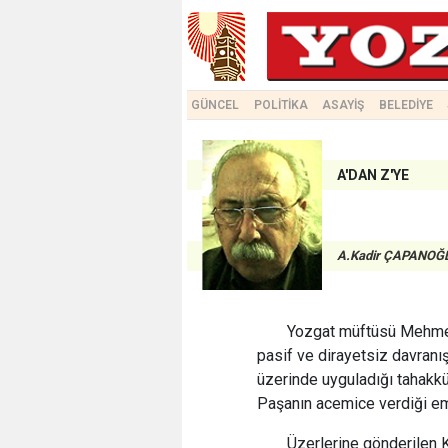
GÜNCEL
POLİTİKA
ASAYİŞ
BELEDİYE
A'DAN Z'YE
A.Kadir ÇAPANOĞ
Yozgat müftüsü Mehmet H
pasif ve dirayetsiz davranışl
üzerinde uyguladığı tahakkü
Paşanın acemice verdiği emir
Üzerlerine gönderilen K