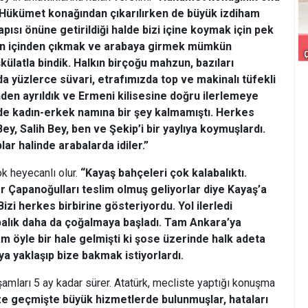
 Hükümet konağından çıkarılırken de büyük izdiham
pısı önüne getirildiği halde bizi içine koymak için pek
lkın içinden çıkmak ve arabaya girmek mümkün
ülatla bindik. Halkın birçoğu mahzun, bazıları
a yüzlerce süvari, etrafımızda top ve makinalı tüfekli
den ayrıldık ve Ermeni kilisesine doğru ilerlemeye
de kadın-erkek namına bir şey kalmamıştı. Herkes
ey, Salih Bey, ben ve Şekip’i bir yaylıya koymuşlardı.
lar halinde arabalarda idiler.”
ok heyecanlı olur.
“Kayaş bahçeleri çok kalabalıktı.
 Çapanoğulları teslim olmuş geliyorlar diye Kayaş’a
izi herkes birbirine gösteriyordu. Yol ilerledi
balık daha da çoğalmaya başladı. Tam Ankara’ya
 öyle bir hale gelmişti ki şose üzerinde halk adeta
ıya yaklaşıp bize bakmak istiyorlardı.
aşamları 5 ay kadar sürer. Atatürk, mecliste yaptığı konuşma
 geçmişte büyük hizmetlerde bulunmuşlar, hataları