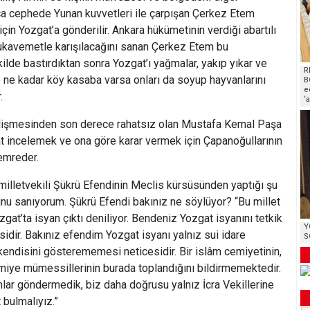
nca cephede Yunan kuvvetleri ile çarpışan Çerkez Etem
için Yozgat’a gönderilir. Ankara hükümetinin verdiği abartılı
mukavemetle karışılacağını sanan Çerkez Etem bu
ekilde bastırdıktan sonra Yozgat’ı yağmalar, yakıp yıkar ve
R
 ne kadar köy kasaba varsa onları da soyup hayvanlarını
B
e
.
‘
elişmesinden son derece rahatsız olan Mustafa Kemal Paşa
t incelemek ve ona göre karar vermek için Çapanoğullarının
emreder.
milletvekili Şükrü Efendinin Meclis kürsüsünden yaptığı şu
nu sanıyorum. Şükrü Efendi bakınız ne söylüyor? “Bu millet
zgat’ta isyan çıktı deniliyor. Bendeniz Yozgat isyanını tetkik
Y
esidir. Bakınız efendim Yozgat isyanı yalnız sui idare
S
 kendisini gösterememesi neticesidir. Bir islâm cemiyetinin,
iye mümessillerinin burada toplandığını bildirmemektedir.
ar göndermedik, biz daha doğrusu yalnız İcra Vekillerine
bulmalıyız.”