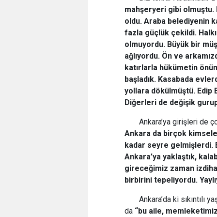
mahşeryeri gibi olmuştu.
oldu. Araba belediyenin ka
fazla güçlük çekildi. Ha
olmuyordu. Büyük bir müşk
ağlıyordu. Ön ve arkamızd
katırlarla hükümetin önün
başladık. Kasabada evler
yollara dökülmüştü. Edip B
Diğerleri de değişik gurup
Ankara’ya girişleri de ç
Ankara da birçok kimseler
kadar seyre gelmişlerdi. B
Ankara’ya yaklaştık, kala
gireceğimiz zaman izdiham
birbirini tepeliyordu. Yayl
Ankara’da ki sıkıntılı y
da
“bu aile,
memleketimize