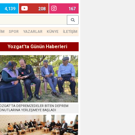
4,139
208
167
TİM
SPOR
YAZARLAR
KÜNYE
İLETİŞİM
Yozgat'ta Günün Haberleri
OZGAT’TA DEPREMZEDELER BİTEN DEPREM
ONUTLARINA YERLEŞMEYE BAŞLADI