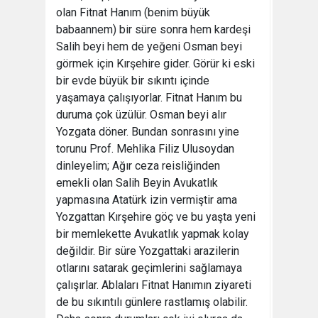
olan Fitnat Hanım (benim büyük
babaannem) bir süre sonra hem kardeşi
Salih beyi hem de yeğeni Osman beyi
görmek için Kırşehire gider. Görür ki eski
bir evde büyük bir sıkıntı içinde
yaşamaya çalışıyorlar. Fitnat Hanım bu
duruma çok üzülür. Osman beyi alır
Yozgata döner. Bundan sonrasını yine
torunu Prof. Mehlika Filiz Ulusoydan
dinleyelim; Ağır ceza reisliğinden
emekli olan Salih Beyin Avukatlık
yapmasına Atatürk izin vermiştir ama
Yozgattan Kırşehire göç ve bu yaşta yeni
bir memlekette Avukatlık yapmak kolay
değildir. Bir süre Yozgattaki arazilerin
otlarını satarak geçimlerini sağlamaya
çalışırlar. Ablaları Fitnat Hanımın ziyareti
de bu sıkıntılı günlere rastlamış olabilir.