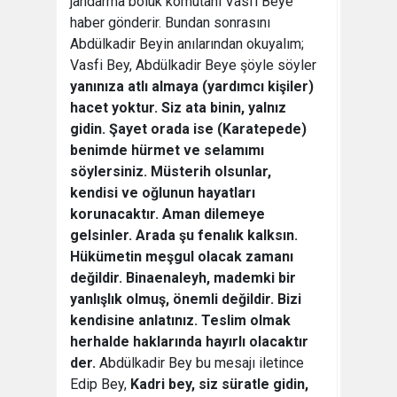
jandarma bölük komutanı Vasfi Beye
haber gönderir. Bundan sonrasını
Abdülkadir Beyin anılarından okuyalım;
Vasfi Bey, Abdülkadir Beye şöyle söyler
yanınıza atlı almaya (yardımcı kişiler)
hacet yoktur. Siz ata binin, yalnız
gidin. Şayet orada ise (Karatepede)
benimde hürmet ve selamımı
söylersiniz. Müsterih olsunlar,
kendisi ve oğlunun hayatları
korunacaktır. Aman dilemeye
gelsinler. Arada şu fenalık kalksın.
Hükümetin meşgul olacak zamanı
değildir. Binaenaleyh, mademki bir
yanlışlık olmuş, önemli değildir. Bizi
kendisine anlatınız. Teslim olmak
herhalde haklarında hayırlı olacaktır
der.
Abdülkadir Bey bu mesajı iletince
Edip Bey,
Kadri bey, siz süratle gidin,