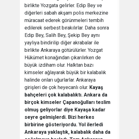
birlikte Yozgata gelirler. Edip Bey ve
diğerleri sabah akşam polis merkezine
müracaat ederek görünmeleri tembih
edilerek serbest bırakılırlar. Daha sonra
Edip Bey, Salih Bey, Şekip Bey aynı
yaylıya bindirilip diğer akrabalar ile
birlikte Ankaraya götürülürler. Yozgat
Hükümet konağından çıkarılırken de
büyük izdiham olur. Halktan bazı
kimseler ağlayarak büyük bir kalabalık
halinde onları uğurlarlar. Ankaraya
girişleri de çok heyecanlı olur.
Kayaş
bahçeleri çok kalabalıktı. Ankara da
birçok kimseler Çapanoğulları teslim
olmuş geliyorlar diye Kayaşa kadar
seyre gelmişlerdi. Bizi herkes
birbirine gösteriyordu. Yol ilerledi
Ankaraya yaklaştık, kalabalık daha da