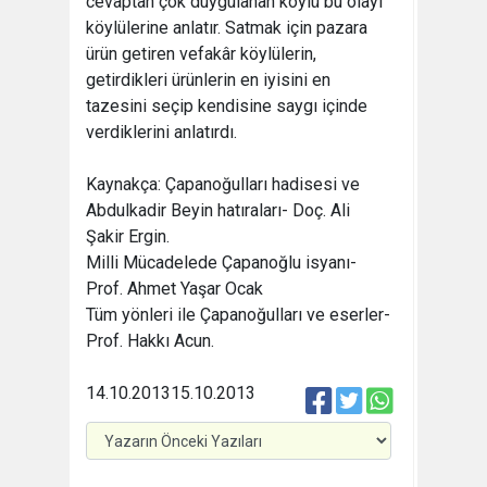
cevaptan çok duygulanan köylü bu olayı
köylülerine anlatır. Satmak için pazara
ürün getiren vefakâr köylülerin,
getirdikleri ürünlerin en iyisini en
tazesini seçip kendisine saygı içinde
verdiklerini anlatırdı.
Kaynakça: Çapanoğulları hadisesi ve
Abdulkadir Beyin hatıraları- Doç. Ali
Şakir Ergin.
Milli Mücadelede Çapanoğlu isyanı-
Prof. Ahmet Yaşar Ocak
Tüm yönleri ile Çapanoğulları ve eserler-
Prof. Hakkı Acun.
14.10.2013
15.10.2013