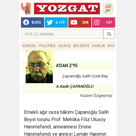
8,555
4,139
208
167
GÜNCEL
POLİTİKA
ASAYİŞ
BELEDİYE
SAĞLIK
EKONOMİ
TEKN
A'DAN Z'YE
Çapanoğlu Salih İzzet Bey
A.Kadir ÇAPANOĞLU
Yazarın Özgeçmişi
Emekli ağır ceza hâkimi Çapanoğlu Salih
Beyin torunu Prof. Mehlika Filiz Ulusoy
Hanımefendi, anneannesi Emine
Hanımefendi ve annesi Lemân Hanımın