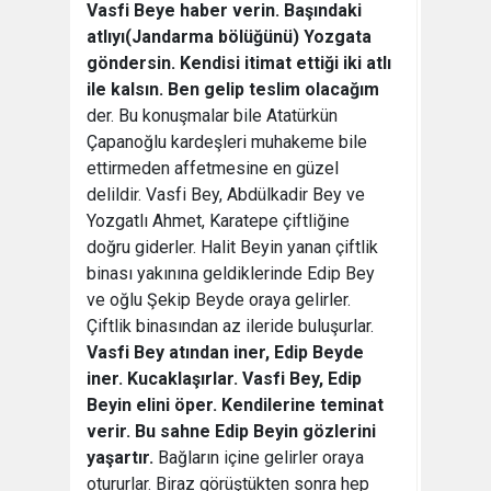
Vasfi Beye haber verin. Başındaki
atlıyı(Jandarma bölüğünü) Yozgata
göndersin. Kendisi itimat ettiği iki atlı
ile kalsın. Ben gelip teslim olacağım
der. Bu konuşmalar bile Atatürkün
Çapanoğlu kardeşleri muhakeme bile
ettirmeden affetmesine en güzel
delildir. Vasfi Bey, Abdülkadir Bey ve
Yozgatlı Ahmet, Karatepe çiftliğine
doğru giderler. Halit Beyin yanan çiftlik
binası yakınına geldiklerinde Edip Bey
ve oğlu Şekip Beyde oraya gelirler.
Çiftlik binasından az ileride buluşurlar.
Vasfi Bey atından iner, Edip Beyde
iner. Kucaklaşırlar. Vasfi Bey, Edip
Beyin elini öper. Kendilerine teminat
verir. Bu sahne Edip Beyin gözlerini
yaşartır.
Bağların içine gelirler oraya
otururlar. Biraz görüştükten sonra hep