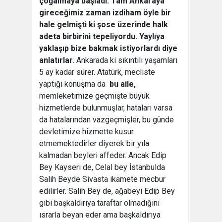
çoğalmaya başladı. Tam Ankaraya
gireceğimiz zaman izdiham öyle bir
hale gelmişti ki şose üzerinde halk
adeta birbirini tepeliyordu. Yaylıya
yaklaşıp bize bakmak istiyorlardı diye
anlatırlar
. Ankarada ki sıkıntılı yaşamları
5 ay kadar sürer. Atatürk, mecliste
yaptığı konuşma da
 bu aile,
memleketimize geçmişte büyük
hizmetlerde bulunmuşlar, hataları varsa
da hatalarından vazgeçmişler, bu günde
devletimize hizmette kusur
etmemektedirler diyerek bir yıla
kalmadan beyleri affeder. Ancak Edip
Bey Kayseri de, Celal bey İstanbulda
Salih Beyde Sivasta ikamete mecbur
edilirler. Salih Bey de, ağabeyi Edip Bey
gibi başkaldırıya taraftar olmadığını
ısrarla beyan eder ama başkaldırıya