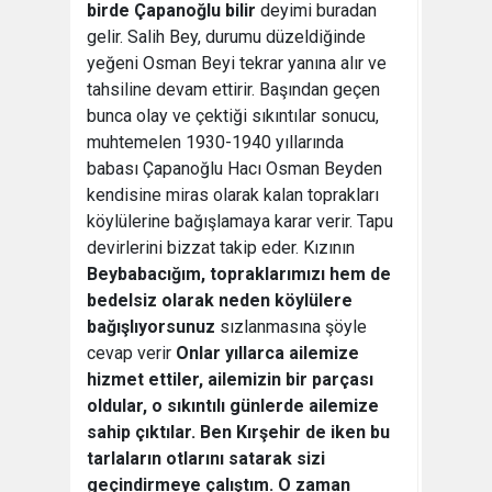
birde Çapanoğlu bilir
 deyimi buradan
gelir. Salih Bey, durumu düzeldiğinde
yeğeni Osman Beyi tekrar yanına alır ve
tahsiline devam ettirir. Başından geçen
bunca olay ve çektiği sıkıntılar sonucu,
muhtemelen 1930-1940 yıllarında
babası Çapanoğlu Hacı Osman Beyden
kendisine miras olarak kalan toprakları
köylülerine bağışlamaya karar verir. Tapu
devirlerini bizzat takip eder. Kızının
Beybabacığım, topraklarımızı hem de
bedelsiz olarak neden köylülere
bağışlıyorsunuz
sızlanmasına şöyle
cevap verir
Onlar yıllarca ailemize
hizmet ettiler, ailemizin bir parçası
oldular, o sıkıntılı günlerde ailemize
sahip çıktılar. Ben Kırşehir de iken bu
tarlaların otlarını satarak sizi
geçindirmeye çalıştım. O zaman