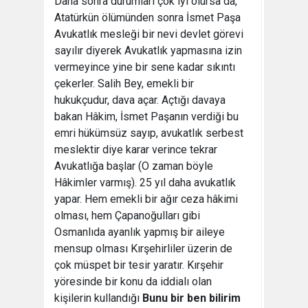
Daha sonra durumları çok iyi olursa da,
Atatürkün ölümünden sonra İsmet Paşa
Avukatlık mesleği bir nevi devlet görevi
sayılır diyerek Avukatlık yapmasına izin
vermeyince yine bir sene kadar sıkıntı
çekerler. Salih Bey, emekli bir
hukukçudur, dava açar. Açtığı davaya
bakan Hâkim, İsmet Paşanın verdiği bu
emri hükümsüz sayıp, avukatlık serbest
meslektir diye karar verince tekrar
Avukatlığa başlar (O zaman böyle
Hâkimler varmış). 25 yıl daha avukatlık
yapar. Hem emekli bir ağır ceza hâkimi
olması, hem Çapanoğulları gibi
Osmanlıda ayanlık yapmış bir aileye
mensup olması Kırşehirliler üzerin de
çok müspet bir tesir yaratır. Kırşehir
yöresinde bir konu da iddialı olan
kişilerin kullandığı
Bunu bir ben bilirim