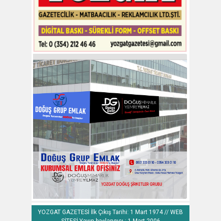
YOZGAT GAZETESİ İlk Çıkış Tarihi: 1 Mart 1974 // WEB