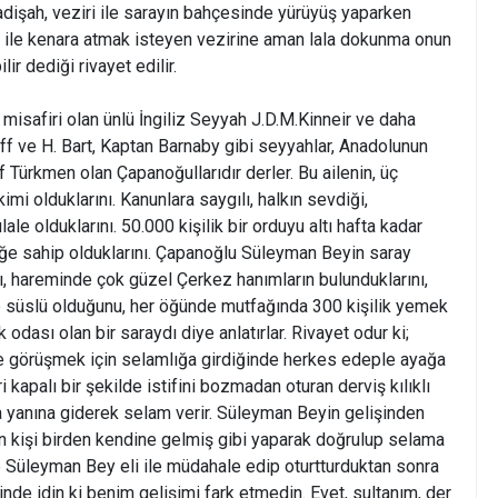
 padişah, veziri ile sarayın bahçesinde yürüyüş yaparken
ğı ile kenara atmak isteyen vezirine aman lala dokunma onun
ir dediği rivayet edilir.
misafiri olan ünlü İngiliz Seyyah J.D.M.Kinneir ve daha
f ve H. Bart, Kaptan Barnaby gibi seyyahlar, Anadolunun
af Türkmen olan Çapanoğullarıdır derler. Bu ailenin, üç
imi olduklarını. Kanunlara saygılı, halkın sevdiği,
ale olduklarını. 50.000 kişilik bir orduyu altı hafta kadar
ğe sahip olduklarını. Çapanoğlu Süleyman Beyin saray
ı, hareminde çok güzel Çerkez hanımların bulunduklarını,
le süslü olduğunu, her öğünde mutfağında 300 kişilik yemek
 odası olan bir saraydı diye anlatırlar. Rivayet odur ki;
le görüşmek için selamlığa girdiğinde herkes edeple ayağa
 kapalı bir şekilde istifini bozmadan oturan derviş kılıklı
ca yanına giderek selam verir. Süleyman Beyin gelişinden
n kişi birden kendine gelmiş gibi yaparak doğrulup selama
Süleyman Bey eli ile müdahale edip oturtturduktan sonra
inde idin ki benim gelişimi fark etmedin. Evet, sultanım, der