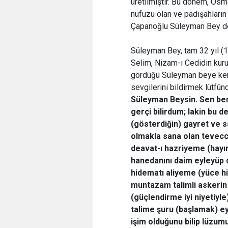
üretilmiştir. Bu dönem, Os
nüfuzu olan ve padişahların 
Çapanoğlu Süleyman Bey dö
Süleyman Bey, tam 32 yıl (1
Selim, Nizam-ı Cedidin kuru
gördüğü Süleyman beye ken
sevgilerini bildirmek lütfûn
Süleyman Beysin. Sen be
gerçi bilirdum; lakin bu 
(gösterdiğin) gayret ve
olmakla sana olan tevecc
deavat-ı hazriyeme (hayı
hanedanını daim eyleyüp 
hidematı aliyeme (yüce h
muntazam talimli askerin l
(güçlendirme iyi niyetiyle)
talime şuru (başlamak) e
işim olduğunu bilip lüzu