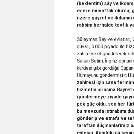
(beklentim) sây ve ikdamd
esere muvaffak olursu, g
üzere gayret ve ikdamın (
rabbim herhalde tevfik ve
Süleyman Bey ve evlatları,
süvari, 5.000 piyade ile bizz
zahire ve et göndererek bil
Sultan Selim, İngiliz donan
kardeşi gibi gördüğü Çapano
Hümayunu göndermiştir;
H
zahiresi için sana ferma
hizmetin icrasına Gayret 
göndermeye ziyade gayret
pek güç oldu, sen her türlü
bu mevzuda ıstırabımı düş
gönderip ve etrafa ve tehl
taraftan düşmanlarımız ba
eylesin. Anadolu da seni