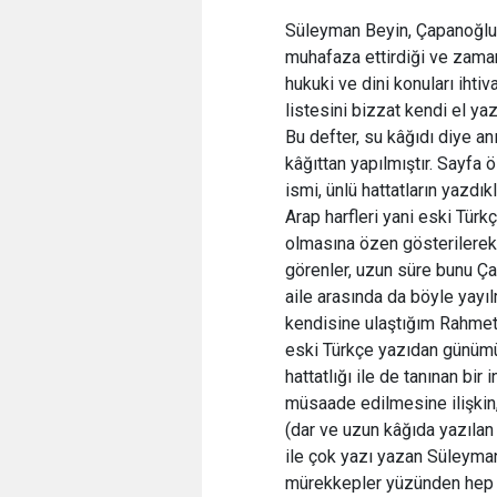
Süleyman Beyin, Çapanoğl
muhafaza ettirdiği ve zamanı
hukuki ve dini konuları ihti
listesini bizzat kendi el yaz
Bu defter, su kâğıdı diye anı
kâğıttan yapılmıştır. Sayfa
ismi, ünlü hattatların yazdı
Arap harfleri yani eski Türk
olmasına özen gösterilerek 
görenler, uzun süre bunu Ça
aile arasında da böyle yayıl
kendisine ulaştığım Rahmetli
eski Türkçe yazıdan günüm
hattatlığı ile de tanınan bir
müsaade edilmesine ilişkin,
(dar ve uzun kâğıda yazılan 
ile çok yazı yazan Süleyman
mürekkepler yüzünden hep b