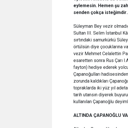
eylemesin. Hemen şu zahi
senden çokça isteğimdir.
Süleyman Bey vezir olmadığı
Sultan III. Selim İstanbul 
sırtındaki samurkürkü Süle
örtülsün diye çocuklarına v
vezir Mehmet Celalettin Pa
esaretten sonra Rus Çarı I.Al
fayton) hediye ederek yolcu 
Çapanoğulları hadisesinden
zorunda kaldıkları Çapanoğul
topraklarda iki yüz yıl ade
tarih utansın diyerek buyur
kullanılan Çapanoğlu deyimle
ALTINDA ÇAPANOĞLU VA