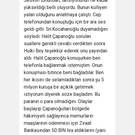
Sesinin tonundan, tansiyonunun ne kadar
yükseldiği belli oluyordu. Bunun külliyen
yalan olduğunu anlatmaya çalıştı. Cep
telefonundan konuştuğu için bir ara ses
geldi gitti. Sn.Kocahanoğlu duyamadığını
söyledi. Halit Çapanoğlu sorulan
suallere gerekli cevabı verdikten sonra
Hulki Bey teşekkür ederek onu yayından
aldı. Halit Çapanoğlu konuşurken ben
telefonla bağlanmak istemiştim. Onun
konuşması bitince beni bağladılar. Ben
her ikisini de selamladıktan sonra şu 5
milyon kuruşa bir açıklık getirmek
istiyorum diyerek söze başladım. Bu
paranın o para olmadığını. Olaylar
başlayıp Çapanoğulları bölgede
hâkimiyeti sağlayınca memurların
maaşlarının ödenmesi için Ziraat
Bankasından 50 BİN lira aldıklarını (yani