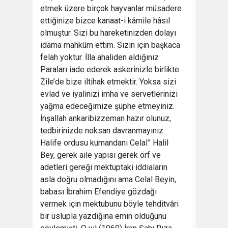
etmek üzere birçok hayvanlar müsadere
ettiğinize bizce kanaat-i kâmile hâsıl
olmuştur. Sizi bu hareketinizden dolayı
idama mahkûm ettim. Sizin için başkaca
felah yoktur. İlla ahaliden aldığınız
Paraları iade ederek askerinizle birlikte
Zile’de bize iltihak etmektir. Yoksa sizi
evlad ve iyalinizi imha ve servetlerinizi
yağma edeceğimize şüphe etmeyiniz.
İnşallah ankaribizzeman hazır olunuz,
tedbirinizde noksan davranmayınız.
Halife ordusu kumandanı Celal” Halil
Bey, gerek aile yapısı gerek örf ve
adetleri gereği mektuptaki iddiaların
asla doğru olmadığını ama Celal Beyin,
babası İbrahim Efendiye gözdağı
vermek için mektubunu böyle tehditvâri
bir üslupla yazdığına emin olduğunu