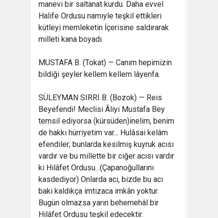
manevi bir saltanat kurdu. Daha evvel
Halife Ordusu namıyle teşkil ettikleri
kütleyi memleketin İçerisine saldırarak
milleti kana boyadı.
MUSTAFA B. (Tokat) — Canım hepimizin
bildiği şeyler kellem kellem lâyenfa.
SÜLEYMAN SIRRI B. (Bozok) — Reis
Beyefendi! Meclisi Âliyi Mustafa Bey
temsil ediyorsa (kürsüden)inelim, benim
de hakkı hürriyetim var... Hulâsai kelâm
efendiler; bunlarda kesilmiş kuyruk acısı
vardır ve bu millette bir ciğer acısı vardır
ki Hilâfet Ordusu...(Çapanoğullarını
kasdediyor) Onlarda acı, bizde bu acı
baki kaldıkça imtizaca imkân yoktur.
Bugün olmazsa yarın behemehâl bir
Hilâfet Ordusu teşkil edecektir.