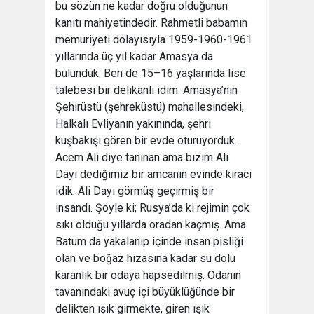
bu sözün ne kadar doğru olduğunun
kanıtı mahiyetindedir. Rahmetli babamın
memuriyeti dolayısıyla 1959-1960-1961
yıllarında üç yıl kadar Amasya da
bulunduk. Ben de 15–16 yaşlarında lise
talebesi bir delikanlı idim. Amasya’nın
Şehirüstü (şehreküstü) mahallesindeki,
Halkalı Evliyanın yakınında, şehri
kuşbakışı gören bir evde oturuyorduk.
Acem Ali diye tanınan ama bizim Ali
Dayı dediğimiz bir amcanın evinde kiracı
idik. Ali Dayı görmüş geçirmiş bir
insandı. Şöyle ki; Rusya’da ki rejimin çok
sıkı olduğu yıllarda oradan kaçmış. Ama
Batum da yakalanıp içinde insan pisliği
olan ve boğaz hizasına kadar su dolu
karanlık bir odaya hapsedilmiş. Odanın
tavanındaki avuç içi büyüklüğünde bir
delikten ışık girmekte, giren ışık