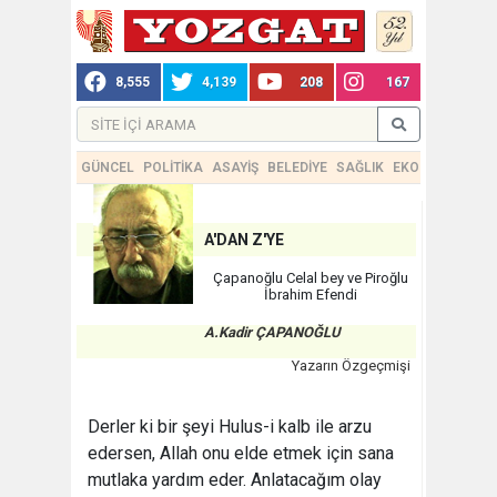
8,555
4,139
208
167
GÜNCEL
POLİTİKA
ASAYİŞ
BELEDİYE
SAĞLIK
EKONOMİ
TEKN
A'DAN Z'YE
Çapanoğlu Celal bey ve Piroğlu
İbrahim Efendi
A.Kadir ÇAPANOĞLU
Yazarın Özgeçmişi
Derler ki bir şeyi Hulus-i kalb ile arzu
edersen, Allah onu elde etmek için sana
mutlaka yardım eder. Anlatacağım olay