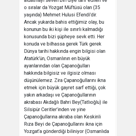
aldatmayı seven biri diye tarif edilen ve
o sıralar da Yozgat Müftüsü olan (35
yaşında) Mehmet Hulusi Efendi’dir.
Ancak yukarda bahis ettiğimiz olay, bu
konunun bu iki kişi ile sınırlı kalmadığı
konusunda bizi şüpheye sevk etti. Her
konuda ve bilhassa gerek Türk gerek
Dünya tarihi hakkında engin bilgisi olan
Atatürk’ün, Osmanlının en büyük
ayanlarından olan Çapanoğulları
hakkında bilgisiz ve ilgisiz olması
düşünülemez. Zira Çapanoğullarını ikna
etmek için büyük gayret sarf ettiği, çok
yakın arkadaşı ve Çapanoğullarının
akrabası Akdağlı Bahri Bey(Tatlıoğlu) ile
Silsipür Ceritler’inden ve yine
Çapanoğullarına akraba olan Keskinli
Rıza Beyi de Çapanoğullarını ikna için
Yozgat’a gönderdiği biliniyor (Osmanlıda