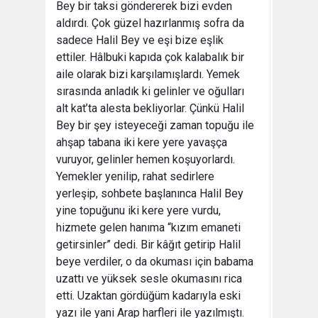
Bey bir taksi göndererek bizi evden
aldırdı. Çok güzel hazırlanmış sofra da
sadece Halil Bey ve eşi bize eşlik
ettiler. Hâlbuki kapıda çok kalabalık bir
aile olarak bizi karşılamışlardı. Yemek
sırasında anladık ki gelinler ve oğulları
alt kat’ta alesta bekliyorlar. Çünkü Halil
Bey bir şey isteyeceği zaman topuğu ile
ahşap tabana iki kere yere yavaşça
vuruyor, gelinler hemen koşuyorlardı.
Yemekler yenilip, rahat sedirlere
yerleşip, sohbete başlanınca Halil Bey
yine topuğunu iki kere yere vurdu,
hizmete gelen hanıma “kızım emaneti
getirsinler” dedi. Bir kâğıt getirip Halil
beye verdiler, o da okuması için babama
uzattı ve yüksek sesle okumasını rica
etti. Uzaktan gördüğüm kadarıyla eski
yazı ile yani Arap harfleri ile yazılmıştı.