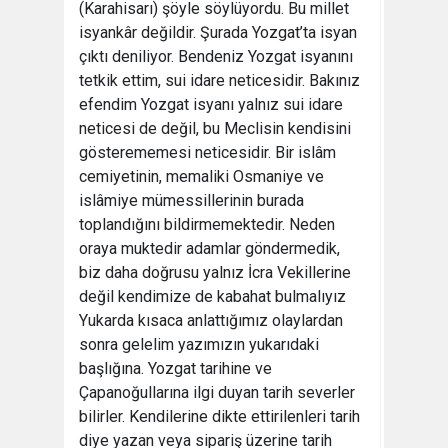
(Karahisarı) şöyle söylüyordu. Bu millet
isyankâr değildir. Şurada Yozgat’ta isyan
çıktı deniliyor. Bendeniz Yozgat isyanını
tetkik ettim, sui idare neticesidir. Bakınız
efendim Yozgat isyanı yalnız sui idare
neticesi de değil, bu Meclisin kendisini
gösterememesi neticesidir. Bir islâm
cemiyetinin, memaliki Osmaniye ve
islâmiye mümessillerinin burada
toplandığını bildirmemektedir. Neden
oraya muktedir adamlar göndermedik,
biz daha doğrusu yalnız İcra Vekillerine
değil kendimize de kabahat bulmalıyız
Yukarda kısaca anlattığımız olaylardan
sonra gelelim yazımızın yukarıdaki
başlığına. Yozgat tarihine ve
Çapanoğullarına ilgi duyan tarih severler
bilirler. Kendilerine dikte ettirilenleri tarih
diye yazan veya sipariş üzerine tarih