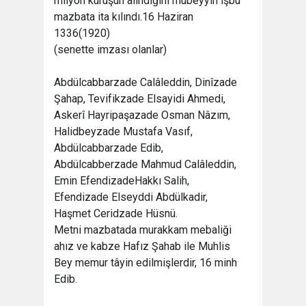
milyon kuruşun alındığını mubeyyin işbu
mazbata ita kılındı.16 Haziran
1336(1920)
(senette imzası olanlar)
Abdülcabbarzade Calâleddin, Dinîzade
Şahap, Tevifikzade Elsayidi Ahmedi,
Askerî Hayripaşazade Osman Nâzım,
Halidbeyzade Mustafa Vasıf,
Abdülcabbarzade Edib,
Abdülcabberzade Mahmud Calâleddin,
Emin EfendizadeHakkı Salih,
Efendizade Elseyddi Abdülkadir,
Haşmet Ceridzade Hüsnü.
Metni mazbatada murakkam mebaliği
ahız ve kabze Hafız Şahab ile Muhlis
Bey memur tâyin edilmişlerdir, 16 minh
Edib.