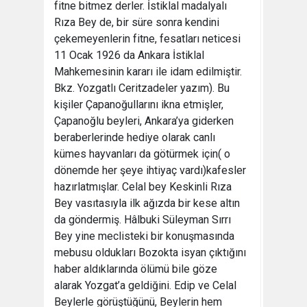
fitne bitmez derler. İstiklal madalyalı
Rıza Bey de, bir süre sonra kendini
çekemeyenlerin fitne, fesatları neticesi
11 Ocak 1926 da Ankara İstiklal
Mahkemesinin kararı ile idam edilmiştir.
Bkz. Yozgatlı Ceritzadeler yazım). Bu
kişiler Çapanoğullarını ikna etmişler,
Çapanoğlu beyleri, Ankara’ya giderken
beraberlerinde hediye olarak canlı
kümes hayvanları da götürmek için( o
dönemde her şeye ihtiyaç vardı)kafesler
hazırlatmışlar. Celal bey Keskinli Rıza
Bey vasıtasıyla ilk ağızda bir kese altın
da göndermiş. Hâlbuki Süleyman Sırrı
Bey yine meclisteki bir konuşmasında
mebusu oldukları Bozokta isyan çıktığını
haber aldıklarında ölümü bile göze
alarak Yozgat’a geldiğini. Edip ve Celal
Beylerle görüştüğünü, Beylerin hem