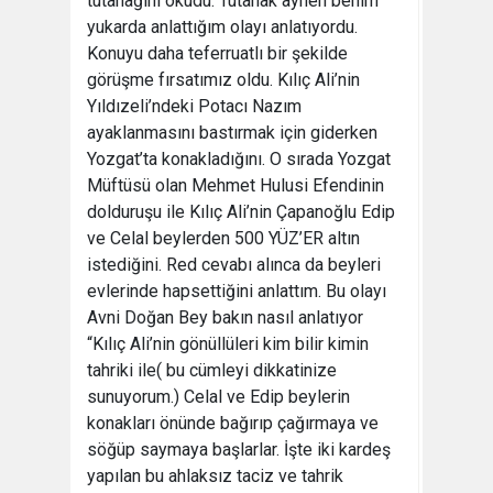
tutanağını okudu. Tutanak aynen benim
yukarda anlattığım olayı anlatıyordu.
Konuyu daha teferruatlı bir şekilde
görüşme fırsatımız oldu. Kılıç Ali’nin
Yıldızeli’ndeki Potacı Nazım
ayaklanmasını bastırmak için giderken
Yozgat’ta konakladığını. O sırada Yozgat
Müftüsü olan Mehmet Hulusi Efendinin
dolduruşu ile Kılıç Ali’nin Çapanoğlu Edip
ve Celal beylerden 500 YÜZ’ER altın
istediğini. Red cevabı alınca da beyleri
evlerinde hapsettiğini anlattım. Bu olayı
Avni Doğan Bey bakın nasıl anlatıyor
“Kılıç Ali’nin gönüllüleri kim bilir kimin
tahriki ile( bu cümleyi dikkatinize
sunuyorum.) Celal ve Edip beylerin
konakları önünde bağırıp çağırmaya ve
söğüp saymaya başlarlar. İşte iki kardeş
yapılan bu ahlaksız taciz ve tahrik