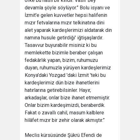
öfke bu nasıl bir kindir. Vasıf Bey
devamla şöyle söylüyor.” Bolu isyanı ve
İzmit'e gelen kuvvetler hepsi halifenin
mızır fetvalarına mızır telkinatına dini
alet yaparak kardeşlerimizi aldatarak din
namına husule getirdiği' iğtişaşlardır.
Tasavvur buyurabilir misiniz ki bu
memlekette bizimle beraber çalışan
fedakârlık yapan, bizim, ruhumuzu
duyan, ruhumuzla yürüyen kardeşlerimiz
Konya'daki Yozgad 'daki İzmit 'teki bu
kardeşlerimiz dün bize ihanetlerini
hatırlarına getirebilsinler. Hayır,
arkadaşlar, onlar bize ihanet etmemiştir.
Onlar bizim kardeşimizdi, beraberdik.
Fakat o zavallı cahil, masum kalblere
hilâfet mızır bir zehir olarak akmıştır.”
Meclis kürsüsünde Şükrü Efendi de