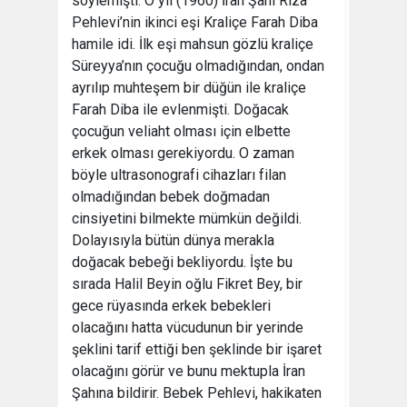
söylemişti. O yıl (1960) İran Şahı Rıza
Pehlevi’nin ikinci eşi Kraliçe Farah Diba
hamile idi. İlk eşi mahsun gözlü kraliçe
Süreyya’nın çocuğu olmadığından, ondan
ayrılıp muhteşem bir düğün ile kraliçe
Farah Diba ile evlenmişti. Doğacak
çocuğun veliaht olması için elbette
erkek olması gerekiyordu. O zaman
böyle ultrasonografi cihazları filan
olmadığından bebek doğmadan
cinsiyetini bilmekte mümkün değildi.
Dolayısıyla bütün dünya merakla
doğacak bebeği bekliyordu. İşte bu
sırada Halil Beyin oğlu Fikret Bey, bir
gece rüyasında erkek bebekleri
olacağını hatta vücudunun bir yerinde
şeklini tarif ettiği ben şeklinde bir işaret
olacağını görür ve bunu mektupla İran
Şahına bildirir. Bebek Pehlevi, hakikaten