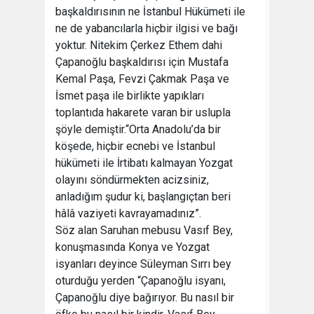
başkaldırısının ne İstanbul Hükümeti ile
ne de yabancılarla hiçbir ilgisi ve bağı
yoktur. Nitekim Çerkez Ethem dahi
Çapanoğlu başkaldırısı için Mustafa
Kemal Paşa, Fevzi Çakmak Paşa ve
İsmet paşa ile birlikte yapıkları
toplantıda hakarete varan bir uslupla
şöyle demiştir.“Orta Anadolu’da bir
köşede, hiçbir ecnebi ve İstanbul
hükümeti ile İrtibatı kalmayan Yozgat
olayını söndürmekten acizsiniz,
anladığım şudur ki, başlangıçtan beri
hâlâ vaziyeti kavrayamadınız”.
Söz alan Saruhan mebusu Vasıf Bey,
konuşmasında Konya ve Yozgat
isyanları deyince Süleyman Sırrı bey
oturduğu yerden “Çapanoğlu isyanı,
Çapanoğlu diye bağırıyor. Bu nasıl bir