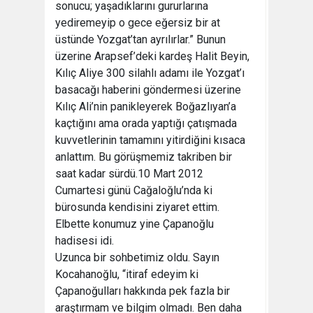
sonucu; yaşadıklarını gururlarına
yediremeyip o gece eğersiz bir at
üstünde Yozgat’tan ayrılırlar.” Bunun
üzerine Arapsef’deki kardeş Halit Beyin,
Kılıç Aliye 300 silahlı adamı ile Yozgat’ı
basacağı haberini göndermesi üzerine
Kılıç Ali’nin panikleyerek Boğazlıyan’a
kaçtığını ama orada yaptığı çatışmada
kuvvetlerinin tamamını yitirdiğini kısaca
anlattım. Bu görüşmemiz takriben bir
saat kadar sürdü.10 Mart 2012
Cumartesi günü Cağaloğlu’nda ki
bürosunda kendisini ziyaret ettim.
Elbette konumuz yine Çapanoğlu
hadisesi idi.
Uzunca bir sohbetimiz oldu. Sayın
Kocahanoğlu, “itiraf edeyim ki
Çapanoğulları hakkında pek fazla bir
araştırmam ve bilgim olmadı. Ben daha