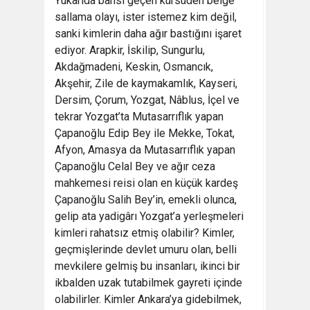
Yukarıda bahsi geçen kürsüden belge
sallama olayı, ister istemez kim değil,
sanki kimlerin daha ağır bastığını işaret
ediyor. Arapkir, İskilip, Sungurlu,
Akdağmadeni, Keskin, Osmancık,
Akşehir, Zile de kaymakamlık, Kayseri,
Dersim, Çorum, Yozgat, Nâblus, İçel ve
tekrar Yozgat’ta Mutasarrıflık yapan
Çapanoğlu Edip Bey ile Mekke, Tokat,
Afyon, Amasya da Mutasarrıflık yapan
Çapanoğlu Celal Bey ve ağır ceza
mahkemesi reisi olan en küçük kardeş
Çapanoğlu Salih Bey’in, emekli olunca,
gelip ata yadigârı Yozgat’a yerleşmeleri
kimleri rahatsız etmiş olabilir? Kimler,
geçmişlerinde devlet umuru olan, belli
mevkilere gelmiş bu insanları, ikinci bir
ikbalden uzak tutabilmek gayreti içinde
olabilirler. Kimler Ankara’ya gidebilmek,