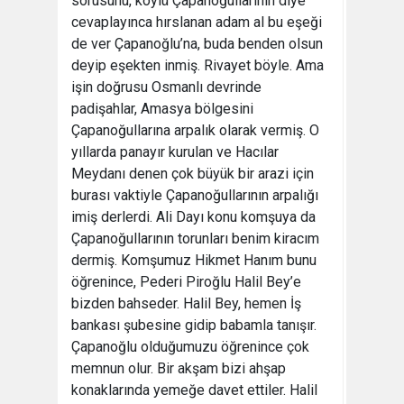
sorusunu, köylü Çapanoğullarının diye
cevaplayınca hırslanan adam al bu eşeği
de ver Çapanoğlu’na, buda benden olsun
deyip eşekten inmiş. Rivayet böyle. Ama
işin doğrusu Osmanlı devrinde
padişahlar, Amasya bölgesini
Çapanoğullarına arpalık olarak vermiş. O
yıllarda panayır kurulan ve Hacılar
Meydanı denen çok büyük bir arazi için
burası vaktiyle Çapanoğullarının arpalığı
imiş derlerdi. Ali Dayı konu komşuya da
Çapanoğullarının torunları benim kiracım
dermiş. Komşumuz Hikmet Hanım bunu
öğrenince, Pederi Piroğlu Halil Bey’e
bizden bahseder. Halil Bey, hemen İş
bankası şubesine gidip babamla tanışır.
Çapanoğlu olduğumuzu öğrenince çok
memnun olur. Bir akşam bizi ahşap
konaklarında yemeğe davet ettiler. Halil