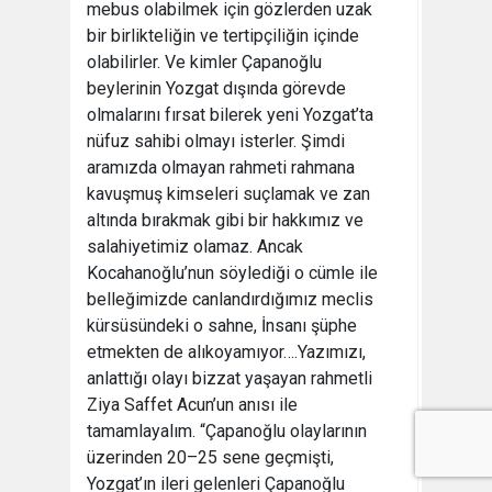
mebus olabilmek için gözlerden uzak
bir birlikteliğin ve tertipçiliğin içinde
olabilirler. Ve kimler Çapanoğlu
beylerinin Yozgat dışında görevde
olmalarını fırsat bilerek yeni Yozgat’ta
nüfuz sahibi olmayı isterler. Şimdi
aramızda olmayan rahmeti rahmana
kavuşmuş kimseleri suçlamak ve zan
altında bırakmak gibi bir hakkımız ve
salahiyetimiz olamaz. Ancak
Kocahanoğlu’nun söylediği o cümle ile
belleğimizde canlandırdığımız meclis
kürsüsündeki o sahne, İnsanı şüphe
etmekten de alıkoyamıyor….Yazımızı,
anlattığı olayı bizzat yaşayan rahmetli
Ziya Saffet Acun’un anısı ile
tamamlayalım. “Çapanoğlu olaylarının
üzerinden 20–25 sene geçmişti,
Yozgat’ın ileri gelenleri Çapanoğlu