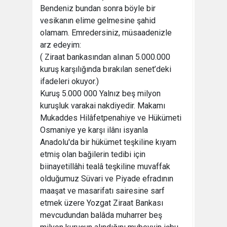
Bendeniz bundan sonra böyle bir
vesikanın elime gelmesine şahid
olamam. Emredersiniz, müsaadenizle
arz edeyim:
( Ziraat bankasından alınan 5.000.000
kuruş karşılığında bırakılan senet’deki
ifadeleri okuyor.)
Kuruş 5.000 000 Yalnız beş milyon
kuruşluk varakai nakdiyedir. Makamı
Mukaddes Hilâfetpenahiye ve Hükümeti
Osmaniye ye karşı ilânı isyanla
Anadolu'da bir hükümet teşkiline kıyam
etmiş olan bağilerin tedibi için
biinayetillâhi tealâ teşkiline muvaffak
olduğumuz Süvari ve Piyade efradının
maaşat ve masarifatı sairesine sarf
etmek üzere Yozgat Ziraat Bankası
mevcudundan balâda muharrer beş