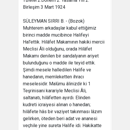
TBMM 2.Dönem 2. Yasama Yılı 2.
Birleşim 3 Mart 1924
SÜLEYMAN SIRRI B. - (Bozok)
Muhterem arkadaşlar kabul ettiğimiz
birinci madde mucibince Halifeyi
Hal'ettik. Hilâfet Makamının hakiki mercii
Meclisi Âli olduğunu, orada Hilâfet
Makamı denilen bir sandalyanın ariyet
bulunduğunu o madde ile teyid ettik.
Şimdi mesele halledilen Halife ve
hanedanın, memleketten ihracı
meselesidir. Malûmu âlinizdir ki 1
Teşrinisani karariyle Meclisi Âli,
saltanatı, hilâfetten ayırdı. Elinden
kudreti icraiyesi alınan o hanedan;
hilâfete hâs bir vaziyet takınması lâzım
gelirken, öteden beri adat ve ananesi
veçhile yine sureta Halife idi. Hakikatte