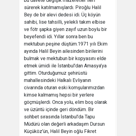
bu davete değişik mazeretler ileri
sürerek katılmamışlardı. Piroğlu Halil
Bey de bir alevi dedesi idi. Üç köyün
sahibi, lise tahsilli, yelekli takım elbise
ve fötr şapka giyen zayıf uzun boylu bir
beyefendi idi. Yıllar sonra ben bu
mektubun peşine düştüm.1971 yılı Ekim
ayında Halil Beyin ailesinden birilerini
bulmak ve mektubun bir kopyasını elde
etmek ümidi ile İstanbul’dan Amasya’ya
gittim. Oturduğumuz şehirüstü
mahallesindeki Halkalı Evliyanın
civarında oturan eski komşularımızdan
kimse kalmamış hepsi bir yerlere
göçmüşlerdi. Onca yolu, elim boş olarak
ve üzüntü içinde geri döndüm. Bir
sohbet sırasında İstanbul’da Tapu
Müdürü olan değerli arkadaşım Dursun
Küçüköz’ün, Halil Beyin oğlu Fikret