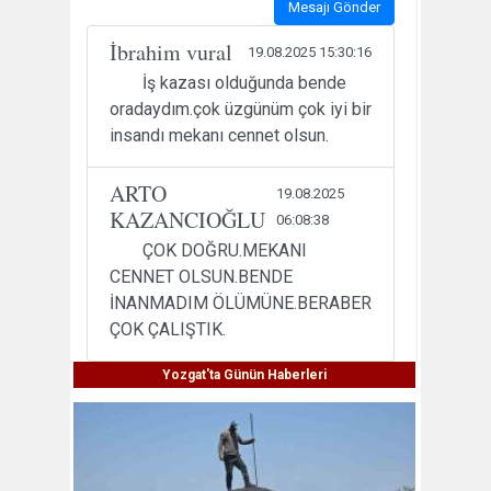
Mesajı Gönder
İbrahim vural
19.08.2025 15:30:16
İş kazası olduğunda bende
oradaydım.çok üzgünüm çok iyi bir
insandı mekanı cennet olsun.
ARTO
19.08.2025
KAZANCIOĞLU
06:08:38
ÇOK DOĞRU.MEKANI
CENNET OLSUN.BENDE
İNANMADIM ÖLÜMÜNE.BERABER
ÇOK ÇALIŞTIK.
Yozgat'ta Günün Haberleri