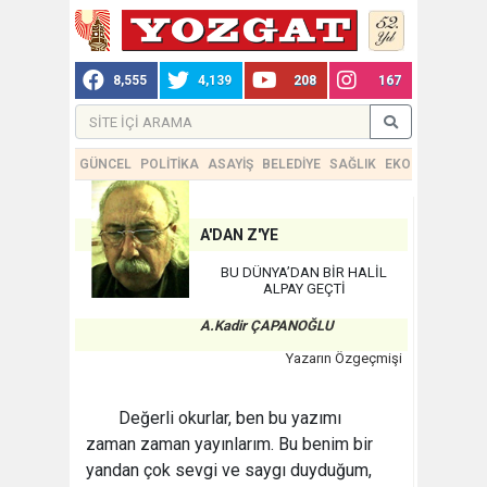
8,555
4,139
208
167
GÜNCEL
POLİTİKA
ASAYİŞ
BELEDİYE
SAĞLIK
EKONOMİ
TEKN
A'DAN Z'YE
BU DÜNYA’DAN BİR HALİL
ALPAY GEÇTİ
A.Kadir ÇAPANOĞLU
Yazarın Özgeçmişi
Değerli okurlar, ben bu yazımı
zaman zaman yayınlarım. Bu benim bir
yandan çok sevgi ve saygı duyduğum,