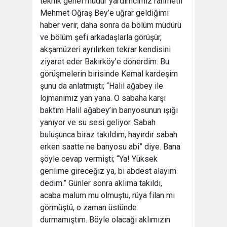
teknik genel müdür yardımcımız rahmetli
Mehmet Oğraş Bey’e uğrar geldiğimi
haber verir, daha sonra da bölüm müdürü
ve bölüm şefi arkadaşlarla görüşür,
akşamüzeri ayrılırken tekrar kendisini
ziyaret eder Bakırköy’e dönerdim. Bu
görüşmelerin birisinde Kemal kardeşim
şunu da anlatmıştı; “Halil ağabey ile
lojmanımız yan yana. O sabaha karşı
baktım Halil ağabey’in banyosunun ışığı
yanıyor ve su sesi geliyor. Sabah
buluşunca biraz takıldım, hayırdır sabah
erken saatte ne banyosu abi” diye. Bana
şöyle cevap vermişti; “Ya! Yüksek
gerilime gireceğiz ya, bi abdest alayım
dedim.” Günler sonra aklıma takıldı,
acaba malum mu olmuştu, rüya filan mı
görmüştü, o zaman üstünde
durmamıştım. Böyle olacağı aklımızın