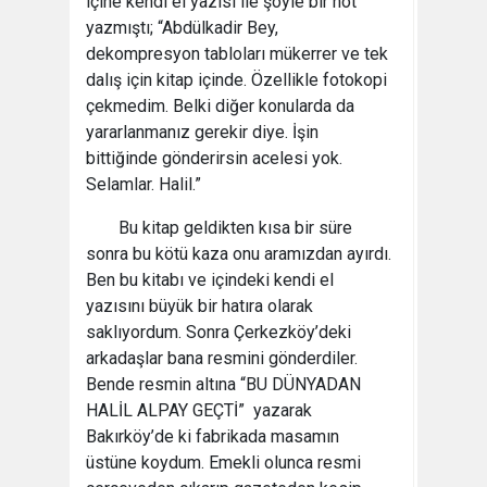
içine kendi el yazısı ile şöyle bir not
yazmıştı; “Abdülkadir Bey,
dekompresyon tabloları mükerrer ve tek
dalış için kitap içinde. Özellikle fotokopi
çekmedim. Belki diğer konularda da
yararlanmanız gerekir diye. İşin
bittiğinde gönderirsin acelesi yok.
Selamlar. Halil.”
Bu kitap geldikten kısa bir süre
sonra bu kötü kaza onu aramızdan ayırdı.
Ben bu kitabı ve içindeki kendi el
yazısını büyük bir hatıra olarak
saklıyordum. Sonra Çerkezköy’deki
arkadaşlar bana resmini gönderdiler.
Bende resmin altına “BU DÜNYADAN
HALİL ALPAY GEÇTİ” yazarak
Bakırköy’de ki fabrikada masamın
üstüne koydum. Emekli olunca resmi