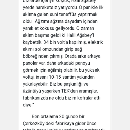
bizlerde içeriye koştuk, Halil ağabey
yerde hareketsiz yatıyordu. O panikle ilk
aklıma gelen suni teneffüs yaptırmak
oldu. Ağzımı ağzına dayadım içinden
yanık et kokusu geliyordu. O zaman
aklım başıma geldi ki Halil Ağabey’i
kaybettik. 34 bin volt’a kapılmış, elektrik
akımı sol omzundan girip sağ
böbreğinden çıkmış. Orada arka arkaya
panolar var, daha arkadaki panoyu
görmek için eğilmiş olabilir, bu yüksek
voltaj, insanı 10-15 santim yakından
yakalayabilir. Biz bu şaşkınlığı ve
üzüntüyü yaşarken TEK’den aramışlar,
fabrikanızda ne oldu bizim kofralar attı
diye.”
Ben ortalama 20 günde bir
Çerkezköy’deki fabrikaya gider önce