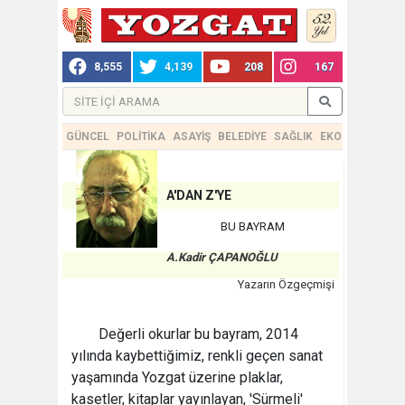
8,555
4,139
208
167
GÜNCEL
POLİTİKA
ASAYİŞ
BELEDİYE
SAĞLIK
EKONOMİ
TEKN
A'DAN Z'YE
BU BAYRAM
A.Kadir ÇAPANOĞLU
Yazarın Özgeçmişi
Değerli okurlar bu bayram, 2014
yılında kaybettiğimiz, renkli geçen sanat
yaşamında Yozgat üzerine plaklar,
kasetler, kitaplar yayınlayan, 'Sürmeli'