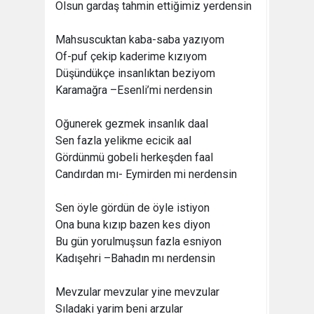
Olsun gardaş tahmin ettiğimiz yerdensin
Mahsuscuktan kaba-saba yazıyom
Of-puf çekip kaderime kızıyom
Düşündükçe insanlıktan beziyom
Karamağra –Esenli’mi nerdensin
Oğunerek gezmek insanlık daal
Sen fazla yelikme ecicik aal
Gördünmü gobeli herkeşden faal
Candırdan mı- Eymirden mi nerdensin
Sen öyle gördün de öyle istiyon
Ona buna kızıp bazen kes diyon
Bu gün yorulmuşsun fazla esniyon
Kadışehri –Bahadın mı nerdensin
Mevzular mevzular yine mevzular
Sıladaki yarim beni arzular