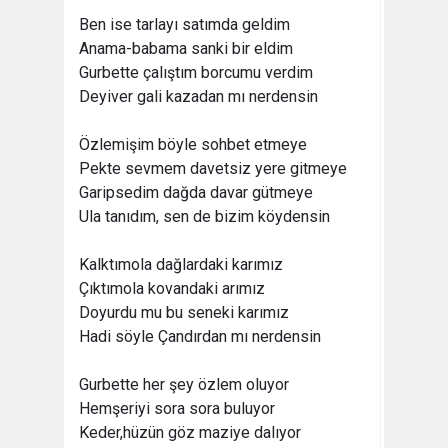
Ben ise tarlayı satımda geldim
Anama-babama sanki bir eldim
Gurbette çalıştım borcumu verdim
Deyiver gali kazadan mı nerdensin
Özlemişim böyle sohbet etmeye
Pekte sevmem davetsiz yere gitmeye
Garipsedim dağda davar gütmeye
Ula tanıdım, sen de bizim köydensin
Kalktımola dağlardaki karımız
Çıktımola kovandaki arımız
Doyurdu mu bu seneki karımız
Hadi söyle Çandırdan mı nerdensin
Gurbette her şey özlem oluyor
Hemşeriyi sora sora buluyor
Keder,hüzün göz maziye dalıyor