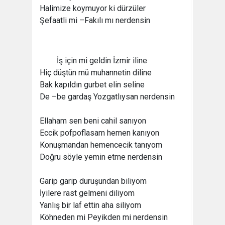
Halimize koymuyor ki dürzüler
Şefaatli mi –Fakılı mı nerdensin
İş için mi geldin İzmir iline
Hiç düştün mü muhannetin diline
Bak kapıldın gurbet elin seline
De –be gardaş Yozgatlıysan nerdensin
Ellaham sen beni cahil sanıyon
Eccik pofpoflasam hemen kanıyon
Konuşmandan hemencecik tanıyom
Doğru söyle yemin etme nerdensin
Garip garip duruşundan biliyom
İyilere rast gelmeni diliyom
Yanlış bir laf ettin aha siliyom
Köhneden mi Peyikden mi nerdensin