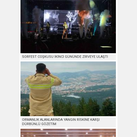
SORFEST COŞKUSU İKİNCİ GÜNÜNDE ZİRVEYE ULAŞTI
ORMANLIK ALANLARINDA YANGIN RİSKİNE KARŞI
DÜRBÜNLÜ GÖZETİM