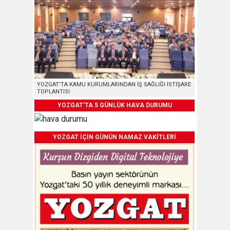
YOZGAT’TA KAMU KURUMLARINDAN İŞ SAĞLIĞI İSTİŞARE
TOPLANTISI
YOZGAT'TA 5 GÜNLÜK HAVA DURUMU
YOZGAT İÇİN GÜNÜN NAMAZ VAKİTLERİ