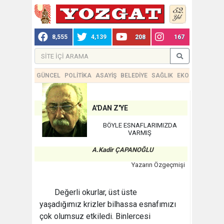
8,555
4,139
208
167
GÜNCEL
POLİTİKA
ASAYİŞ
BELEDİYE
SAĞLIK
EKONOMİ
TEKN
A'DAN Z'YE
BÖYLE ESNAFLARIMIZDA
VARMIŞ
A.Kadir ÇAPANOĞLU
Yazarın Özgeçmişi
Değerli okurlar, üst üste
yaşadığımız krizler bilhassa esnafımızı
çok olumsuz etkiledi. Binlercesi