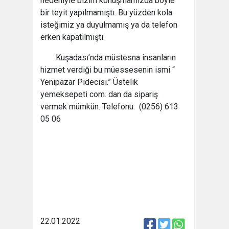
nedeniyle bizim konuşmamızda böyle
bir teyit yapılmamıştı. Bu yüzden kola
isteğimiz ya duyulmamış ya da telefon
erken kapatılmıştı.
Kuşadası’nda müstesna insanların
hizmet verdiği bu müessesenin ismi “
Yenipazar Pidecisi.” Üstelik
yemeksepeti com. dan da sipariş
vermek mümkün. Telefonu: (0256) 613
05 06
22.01.2022