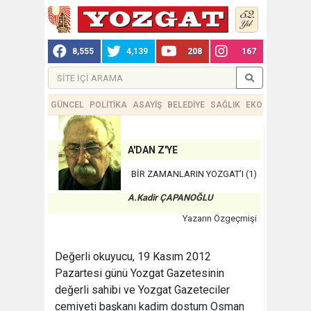
8,555
4,139
208
167
GÜNCEL
POLİTİKA
ASAYİŞ
BELEDİYE
SAĞLIK
EKONOMİ
TEKN
A'DAN Z'YE
BİR ZAMANLARIN YOZGAT’I (1)
A.Kadir ÇAPANOĞLU
Yazarın Özgeçmişi
Değerli okuyucu, 19 Kasım 2012
Pazartesi günü Yozgat Gazetesinin
değerli sahibi ve Yozgat Gazeteciler
cemiyeti başkanı kadim dostum Osman