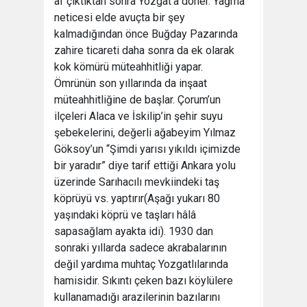
af çıktıktan sonra Yozgat’a döner. Yağma
neticesi elde avuçta bir şey
kalmadığından önce Buğday Pazarında
zahire ticareti daha sonra da ek olarak
kok kömürü müteahhitliği yapar.
Ömrünün son yıllarında da inşaat
müteahhitliğine de başlar. Çorum’un
ilçeleri Alaca ve İskilip’in şehir suyu
şebekelerini, değerli ağabeyim Yılmaz
Göksoy’un “Şimdi yarısı yıkıldı içimizde
bir yaradır” diye tarif ettiği Ankara yolu
üzerinde Sarıhacılı mevkiindeki taş
köprüyü vs. yaptırır(Aşağı yukarı 80
yaşındaki köprü ve taşları hâlâ
sapasağlam ayakta idi). 1930 dan
sonraki yıllarda sadece akrabalarının
değil yardıma muhtaç Yozgatlılarında
hamisidir. Sıkıntı çeken bazı köylülere
kullanamadığı arazilerinin bazılarını