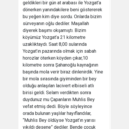
geldikleri bir gün at arabası ile Yozgat’a
dönerken yanındakilere beni göstererek
bu yeğen kim diye sordu. Onlarda bizim
sürveyanın oğlu dediler. Maşallah
diyerek başımı okşamıştı. Bizim
köyümüz Yozgat’a 21 kilometre
uzaklıktaydı. Saat 8,00 sularında
Yozgat’ın pazarında olmak için sabah
horozlar öterken köyden çıkar,10
kilometre sonra Şahanoğlu kaynağının
başında mola verir biraz dinlenirdik. Yine
bir mola sırasında giyiminden bir bey
olduğu anlaşılan lacivert elbiseli atlı
birisi geldi. Selam verdikten sonra
duydunuz mu Çapanların Muhlis Bey
vefat etmiş dedi. Böyle söyleyince
orada bulunan yaşlılar hayıflandılar,
“Muhlis Bey öldüyse Yozgat’ın yarısı
yıkıldı desene” dediler. Bende çocuk