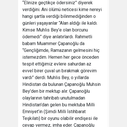
“Elinize geçtikçe ödersiniz” diyerek
verdiğini. Ani ölümü neticesi kime nereyi
hangi şartla verdiği bilinmediğinden o
günleri yaşayanlar “Alan aldığı ile kaldı.
Kimse Muhlis Bey’e olan borcunu
ödemedi” diye anlatırlardı. Rahmetli
babam Muammer Çapanoğlu da
“Gençliğimde, Ramazanın gelmesini hiç
istemezdim. Hemen her gece önceden
tespit ettiğimiz evlere sahurdan az
evvel birer çuval un bırakmak görevim
vardı” derdi. Muhlis Bey, o yıllarda
Hindistan da bulunan Çapanoğlu Muhsin
Bey’den bir mektup alır. Çapanoğlu
olaylarının tahribatı unutulmadan
Hindistan’dan gelen bu mektuba Milli
Emniyet’in (Şimdi Milli İstihbarat
Teşkilatı) bir oyunu olabilir endişesi ile
cevap vermez, imha eder. Çapanoğlu