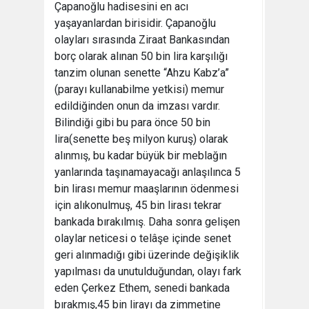
Çapanoğlu hadisesini en acı
yaşayanlardan birisidir. Çapanoğlu
olayları sırasında Ziraat Bankasından
borç olarak alınan 50 bin lira karşılığı
tanzim olunan senette “Ahzu Kabz’a”
(parayı kullanabilme yetkisi) memur
edildiğinden onun da imzası vardır.
Bilindiği gibi bu para önce 50 bin
lira(senette beş milyon kuruş) olarak
alınmış, bu kadar büyük bir meblağın
yanlarında taşınamayacağı anlaşılınca 5
bin lirası memur maaşlarının ödenmesi
için alıkonulmuş, 45 bin lirası tekrar
bankada bırakılmış. Daha sonra gelişen
olaylar neticesi o telâşe içinde senet
geri alınmadığı gibi üzerinde değişiklik
yapılması da unutulduğundan, olayı fark
eden Çerkez Ethem, senedi bankada
bırakmış,45 bin lirayı da zimmetine