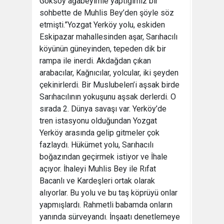
Göksoy ağabeyimle yaptığımız bir
sohbette de Muhlis Bey’den şöyle söz
etmişti.”Yozgat Yerköy yolu, eskiden
Eskipazar mahallesinden aşar, Sarıhacılı
köyünün güneyinden, tepeden dik bir
rampa ile inerdi. Akdağdan çıkan
arabacılar, Kağnıcılar, yolcular, iki şeyden
çekinirlerdi. Bir Muslubelen’i aşsak birde
Sarıhacılının yokuşunu aşsak derlerdi. O
sırada 2. Dünya savaşı var. Yerköy’de
tren istasyonu olduğundan Yozgat
Yerköy arasında gelip gitmeler çok
fazlaydı. Hükümet yolu, Sarıhacılı
boğazından geçirmek istiyor ve İhale
açıyor. İhaleyi Muhlis Bey ile Rıfat
Bacanlı ve Kardeşleri ortak olarak
alıyorlar. Bu yolu ve bu taş köprüyü onlar
yapmışlardı. Rahmetli babamda onların
yanında sürveyandı. İnşaatı denetlemeye