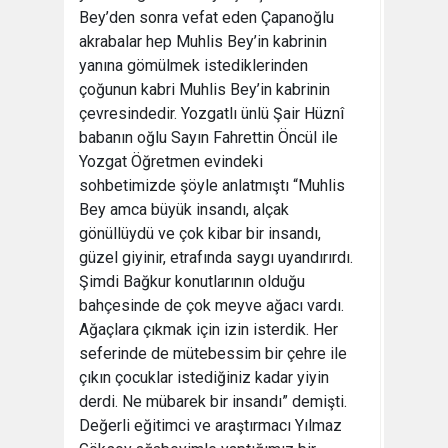
Bey’den sonra vefat eden Çapanoğlu
akrabalar hep Muhlis Bey’in kabrinin
yanına gömülmek istediklerinden
çoğunun kabri Muhlis Bey’in kabrinin
çevresindedir. Yozgatlı ünlü Şair Hüznî
babanın oğlu Sayın Fahrettin Öncül ile
Yozgat Öğretmen evindeki
sohbetimizde şöyle anlatmıştı “Muhlis
Bey amca büyük insandı, alçak
gönüllüydü ve çok kibar bir insandı,
güzel giyinir, etrafında saygı uyandırırdı.
Şimdi Bağkur konutlarının olduğu
bahçesinde de çok meyve ağacı vardı.
Ağaçlara çıkmak için izin isterdik. Her
seferinde de mütebessim bir çehre ile
çıkın çocuklar istediğiniz kadar yiyin
derdi. Ne mübarek bir insandı” demişti.
Değerli eğitimci ve araştırmacı Yılmaz