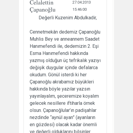
Celalettin
27.04.2013
Çapanoğlu
15:46:00
Değerli Kuzenim Abdulkadir,
Cennetmekân dedemiz Çapanoğlu
Muhlis Bey ve anneannem Saadet
Hanımefendi ile, dedemizin 2. Eşi
Esma Hanımefendi hakkında
yazmış olduğun üç tefrikalık yazıyı
değişik duygular içinde defalarca
okudum. Gönül isterdi ki her
Çapanoğlu akrabamız büyükleri
hakkında böyle yazılar yazsın
yayınlayalım, şeceremize koyalım
gelecek nesillere iftiharla örnek
olsun. Çapanoğlular’ın padişahlar
nezdinde “aynül ayan” (ayanların
en gözdesi) olacak kadar önemli
ve değerli olduklarını bilsinler.