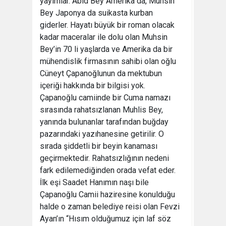
yayımlar. Abid Bey Amerika da, Muhsin
Bey Japonya da suikasta kurban
giderler. Hayatı büyük bir roman olacak
kadar maceralar ile dolu olan Muhsin
Bey’in 70 li yaşlarda ve Amerika da bir
mühendislik firmasının sahibi olan oğlu
Cüneyt Çapanoğlunun da mektubun
içeriği hakkında bir bilgisi yok.
Çapanoğlu camiinde bir Cuma namazı
sırasında rahatsızlanan Muhlis Bey,
yanında bulunanlar tarafından buğday
pazarındaki yazıhanesine getirilir. O
sırada şiddetli bir beyin kanaması
geçirmektedir. Rahatsızlığının nedeni
fark edilemediğinden orada vefat eder.
İlk eşi Saadet Hanımın naşı bile
Çapanoğlu Camii haziresine konulduğu
halde o zaman belediye reisi olan Fevzi
Ayan’ın “Hısım olduğumuz için laf söz