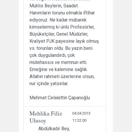
Muhlis Beylerin, Saadet
Hanımların torunu olmakla iftihar
ediyoruz. Ne kadar mübarek
kimselermiş ki ünlü Profesörler,
Büyükelçiler, Genel Müdürler,
Kraliyet PJK payesine layık olmuş
vs. torunları oldu. Bu yazın beni
çok duygulandırdı, çok
mütehassıs ve memnun etti.
Emeğine ve kalemine sağlık.
Allahın rahmeti üzerlerine olsun,
nur içinde yatsınlar.
Mehmet Celalettin Çapanoğlu
Mehlika Filiz
04.04.2013
Ulusoy
11:22:00
Abdülkadir Bey,