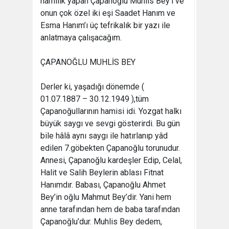
hamilik yapan Çapanoğlu Muhlis Bey’i ve
onun çok özel iki eşi Saadet Hanım ve
Esma Hanım’ı üç tefrikalık bir yazı ile
anlatmaya çalışacağım.
ÇAPANOĞLU MUHLİS BEY
Derler ki, yaşadığı dönemde (
01.07.1887 – 30.12.1949 ),tüm
Çapanoğullarının hamisi idi. Yozgat halkı
büyük saygı ve sevgi gösterirdi. Bu gün
bile hâlâ aynı saygı ile hatırlanıp yâd
edilen 7.göbekten Çapanoğlu torunudur.
Annesi, Çapanoğlu kardeşler Edip, Celal,
Halit ve Salih Beylerin ablası Fitnat
Hanımdır. Babası, Çapanoğlu Ahmet
Bey’in oğlu Mahmut Bey’dir. Yani hem
anne tarafından hem de baba tarafından
Çapanoğlu’dur. Muhlis Bey dedem,