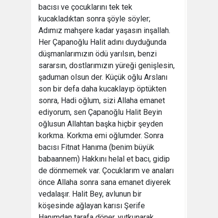
bacısı ve çocuklarını tek tek
kucakladıktan sonra şöyle söyler;
Adımız mahşere kadar yaşasın inşallah.
Her Çapanoğlu Halit adını duyduğunda
düşmanlarımızın ödü yarılsın, benzi
sararsın, dostlarımızın yüreği genişlesin,
şaduman olsun der. Küçük oğlu Arslanı
son bir defa daha kucaklayıp öptükten
sonra, Hadi oğlum, sizi Allaha emanet
ediyorum, sen Çapanoğlu Halit Beyin
oğlusun Allahtan başka hiçbir şeyden
korkma. Korkma emi oğlumder. Sonra
bacısı Fitnat Hanıma (benim büyük
babaannem) Hakkını helal et bacı, gidip
de dönmemek var. Çocuklarım ve anaları
önce Allaha sonra sana emanet diyerek
vedalaşır. Halit Bey, avlunun bir
köşesinde ağlayan karısı Şerife
Hanımdan tarafa döner, yutkunarak,