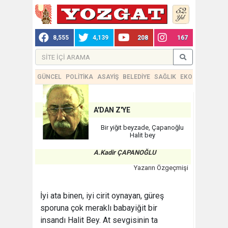
8,555
4,139
208
167
GÜNCEL
POLİTİKA
ASAYİŞ
BELEDİYE
SAĞLIK
EKONOMİ
TEKN
A'DAN Z'YE
Bir yiğit beyzade, Çapanoğlu
Halit bey
A.Kadir ÇAPANOĞLU
Yazarın Özgeçmişi
İyi ata binen, iyi cirit oynayan, güreş
sporuna çok meraklı babayiğit bir
insandı Halit Bey. At sevgisinin ta