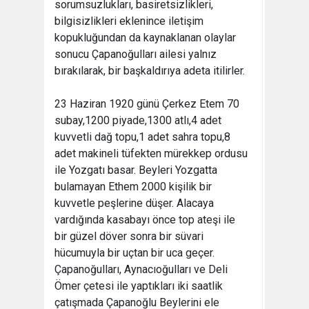
sorumsuzlukları, basiretsizlikleri,
bilgisizlikleri eklenince iletişim
kopukluğundan da kaynaklanan olaylar
sonucu Çapanoğulları ailesi yalnız
bırakılarak, bir başkaldırıya adeta itilirler.
23 Haziran 1920 günü Çerkez Etem 70
subay,1200 piyade,1300 atlı,4 adet
kuvvetli dağ topu,1 adet sahra topu,8
adet makineli tüfekten mürekkep ordusu
ile Yozgatı basar. Beyleri Yozgatta
bulamayan Ethem 2000 kişilik bir
kuvvetle peşlerine düşer. Alacaya
vardığında kasabayı önce top ateşi ile
bir güzel döver sonra bir süvari
hücumuyla bir uçtan bir uca geçer.
Çapanoğulları, Aynacıoğulları ve Deli
Ömer çetesi ile yaptıkları iki saatlik
çatışmada Çapanoğlu Beylerini ele