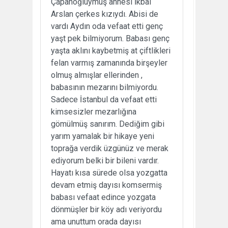
Çapanoğluymuş annesi İkbal
Arslan çerkes kızıydı. Abisi de
vardı Aydın oda vefaat etti genç
yaşt pek bilmiyorum. Babası genç
yaşta aklını kaybetmiş at çiftlikleri
felan varmış zamanında birşeyler
olmuş almışlar ellerinden ,
babasının mezarını bilmiyordu.
Sadece İstanbul da vefaat etti
kimsesizler mezarlığına
gömülmüş sanırım. Dediğim gibi
yarım yamalak bir hikaye yeni
toprağa verdik üzgünüz ve merak
ediyorum belki bir bileni vardır.
Hayatı kısa sürede olsa yozgatta
devam etmiş dayısı komsermiş
babası vefaat edince yozgata
dönmüşler bir köy adı veriyordu
ama unuttum orada dayısı