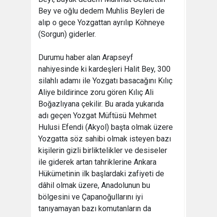
Bey ve oğlu dedem Muhlis Beyleri de
alıp o gece Yozgattan ayrılıp Köhneye
(Sorgun) giderler.
Durumu haber alan Arapseyf
nahiyesinde ki kardeşleri Halit Bey, 300
silahlı adamı ile Yozgatı basacağını Kılıç
Aliye bildirince zoru gören Kılıç Ali
Boğazlıyana çekilir. Bu arada yukarıda
adı geçen Yozgat Müftüsü Mehmet
Hulusi Efendi (Akyol) başta olmak üzere
Yozgatta söz sahibi olmak isteyen bazı
kişilerin gizli birliktelikler ve desiseler
ile giderek artan tahriklerine Ankara
Hükümetinin ilk başlardaki zafiyeti de
dâhil olmak üzere, Anadolunun bu
bölgesini ve Çapanoğullarını iyi
tanıyamayan bazı komutanların da