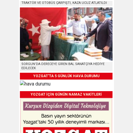
TRAKTÖR VE OTOBÜS ÇARPIŞTI, KAZA UCUZ ATLATILDI
SORGUN’DA DERECEYE GİREN BAL SANATÇIYA HEDİYE
EDİLECEK
YOZGAT'TA 5 GÜNLÜK HAVA DURUMU
YOZGAT İÇİN GÜNÜN NAMAZ VAKİTLERİ