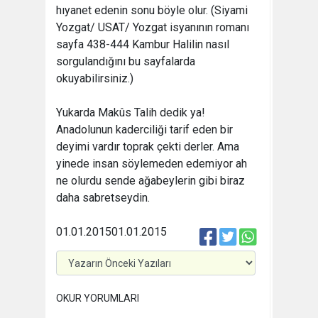
hıyanet edenin sonu böyle olur. (Siyami
Yozgat/ USAT/ Yozgat isyanının romanı
sayfa 438-444 Kambur Halilin nasıl
sorgulandığını bu sayfalarda
okuyabilirsiniz.)
Yukarda Makûs Talih dedik ya!
Anadolunun kaderciliği tarif eden bir
deyimi vardır toprak çekti derler. Ama
yinede insan söylemeden edemiyor ah
ne olurdu sende ağabeylerin gibi biraz
daha sabretseydin.
01.01.2015
01.01.2015
OKUR YORUMLARI