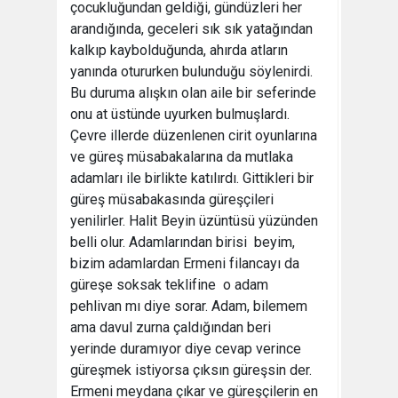
çocukluğundan geldiği, gündüzleri her
arandığında, geceleri sık sık yatağından
kalkıp kaybolduğunda, ahırda atların
yanında otururken bulunduğu söylenirdi.
Bu duruma alışkın olan aile bir seferinde
onu at üstünde uyurken bulmuşlardı.
Çevre illerde düzenlenen cirit oyunlarına
ve güreş müsabakalarına da mutlaka
adamları ile birlikte katılırdı. Gittikleri bir
güreş müsabakasında güreşçileri
yenilirler. Halit Beyin üzüntüsü yüzünden
belli olur. Adamlarından birisi  beyim,
bizim adamlardan Ermeni filancayı da
güreşe soksak teklifine  o adam
pehlivan mı diye sorar. Adam, bilemem
ama davul zurna çaldığından beri
yerinde duramıyor diye cevap verince
güreşmek istiyorsa çıksın güreşsin der.
Ermeni meydana çıkar ve güreşçilerin en