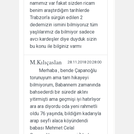
namımız var fakat sizden ricam
benim araştırdığım tarihlerde
Trabzon'a sürgün edilen 2
dedemizin ismini bilmiyoruz tüm
yaşlılarımız da bilmiyor sadece
avcı kardeşler diye duyduk sizin
bu konu ile bilginiz varmı
M.Kılıçaslan
28.11.2018 20:28:00
Merhaba , bende Çapanoğlu
torunuyum ama tam hikayeyi
bilmiyorum, Babannem zamanında
bahsederdi bir süredir aklını
yitirmişti ama geçmişi iyi hatırlıyor
ara ara diyordu oda yeni rahmetli
oldu 76 yaşında, bildiğim kadarıyla
arap seyfi alaca köyündendi
babası Mehmet Celal