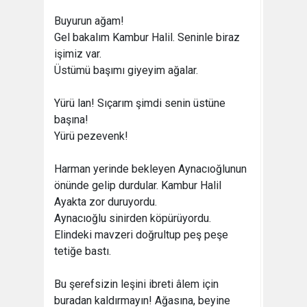
Buyurun ağam!
Gel bakalım Kambur Halil. Seninle biraz
işimiz var.
Üstümü başımı giyeyim ağalar.
Yürü lan! Sıçarım şimdi senin üstüne
başına!
Yürü pezevenk!
Harman yerinde bekleyen Aynacıoğlunun
önünde gelip durdular. Kambur Halil
Ayakta zor duruyordu.
Aynacıoğlu sinirden köpürüyordu.
Elindeki mavzeri doğrultup peş peşe
tetiğe bastı.
Bu şerefsizin leşini ibreti âlem için
buradan kaldırmayın! Ağasına, beyine