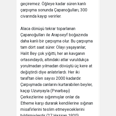
geçiremez. Öğleye kadar süren kanlı
çarpışma sonunda Çapanoğulları, 300
civarında kayıp verirler.
Alaca dönüşü tekrar toparlanan
Çapanoğulları ile Arapseyf boğazında
daha kanlı bir çarpışma olur. Bu çarpışma
tam dört saat sürer. Olayı yaşayanlar;
Halit Bey çok yiğitti, her an kavganın
ortasındaydı, altındaki atlar vuruldukça
yorulmadan yılmadan dövüştü üç kere at
değiştirdi diye anlatırlardı. Her iki
taraftan ölen sayısı 2000 kadardır.
Çarpışmada canlarını kurtarabilen beyler,
kaçıp Uzunyayla (Pınarbaşı)
Çerkezlerine sığınmışlar onlar da
Etheme karşı durarak kendilerine sığınan
misafirlerini teslim etmeyeceklerini
bildirmişlerdir (27 Haziran 1920).