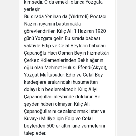
kimsedir. O da emekli olunca Yozgata
yerleşir.
Bu sırada Yenihan da (Yıldızeli) Postacı
Nazım isyanını bastırmakla
görevlendirilen Kılıç Ali 1 Haziran 1920
günü Yozgata gelir. Bu sırada babası
vaktiyle Edip ve Celal Beylerin babaları
Çapanoğlu Hacı Osman Beyin hizmetkârı
Çerkez Kölemenlerinden Bekir ağanın
oğlu olan Mehmet Hulusi Efendi(Akyol),
Yozgat Müftüsüdür. Edip ve Celal Bey
kardeşlere aralarındaki husumetten
dolayı kin beslemektedir. Kılıç Aliyi
Çapanoğulları aleyhinde doldurur. Bir
şeyden haberi olmayan Kılıç Ali,
Çapanoğullarını cezalandırmak ister ve
Kuvay-ı Milliye için Edip ve Celal
beylerden 500 er altın iane vermelerini
talep eder.