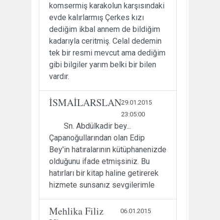
komsermiş karakolun karşısındaki
evde kalırlarmış Çerkes kızı
dediğim ikbal annem de bildiğim
kadarıyla ceritmiş. Celal dedemin
tek bir resmi mevcut ama dediğim
gibi bilgiler yarım belki bir bilen
vardır.
İSMAİLARSLAN
29.01.2015
23:05:00
Sn. Abdülkadir bey...
Çapanoğullarından olan Edip
Bey'in hatıralarının kütüphanenizde
olduğunu ifade etmişsiniz. Bu
hatırları bir kitap haline getirerek
hizmete sunsanız sevgilerimle
Mehlika Filiz
06.01.2015