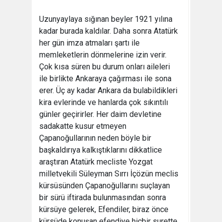
Uzunyaylaya sığınan beyler 1921 yılına
kadar burada kaldılar. Daha sonra Atatürk
her gün imza atmaları şartı ile
memleketlerin dönmelerine izin verir.
Çok kısa süren bu durum onları aileleri
ile birlikte Ankaraya çağırması ile sona
erer. Üç ay kadar Ankara da bulabildikleri
kira evlerinde ve hanlarda çok sıkıntılı
günler geçirirler. Her daim devletine
sadakatte kusur etmeyen
Çapanoğullarının neden böyle bir
başkaldırıya kalkıştıklarını dikkatlice
araştıran Atatürk mecliste Yozgat
milletvekili Süleyman Sırrı İçözün meclis
kürsüsünden Çapanoğullarını suçlayan
bir sürü iftirada bulunmasından sonra
kürsüye gelerek, Efendiler, biraz önce
kürsüde konuşan efendiye hiçbir surette