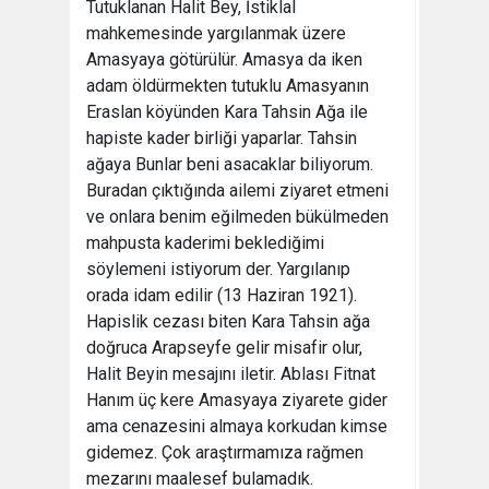
Tutuklanan Halit Bey, İstiklal
mahkemesinde yargılanmak üzere
Amasyaya götürülür. Amasya da iken
adam öldürmekten tutuklu Amasyanın
Eraslan köyünden Kara Tahsin Ağa ile
hapiste kader birliği yaparlar. Tahsin
ağaya Bunlar beni asacaklar biliyorum.
Buradan çıktığında ailemi ziyaret etmeni
ve onlara benim eğilmeden bükülmeden
mahpusta kaderimi beklediğimi
söylemeni istiyorum der. Yargılanıp
orada idam edilir (13 Haziran 1921).
Hapislik cezası biten Kara Tahsin ağa
doğruca Arapseyfe gelir misafir olur,
Halit Beyin mesajını iletir. Ablası Fitnat
Hanım üç kere Amasyaya ziyarete gider
ama cenazesini almaya korkudan kimse
gidemez. Çok araştırmamıza rağmen
mezarını maalesef bulamadık.