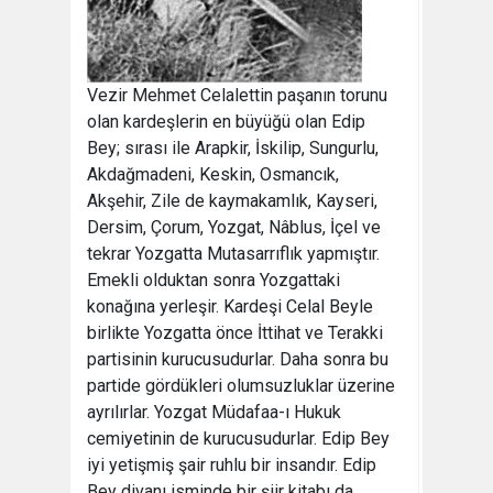
Vezir Mehmet Celalettin paşanın torunu
olan kardeşlerin en büyüğü olan Edip
Bey; sırası ile Arapkir, İskilip, Sungurlu,
Akdağmadeni, Keskin, Osmancık,
Akşehir, Zile de kaymakamlık, Kayseri,
Dersim, Çorum, Yozgat, Nâblus, İçel ve
tekrar Yozgatta Mutasarrıflık yapmıştır.
Emekli olduktan sonra Yozgattaki
konağına yerleşir. Kardeşi Celal Beyle
birlikte Yozgatta önce İttihat ve Terakki
partisinin kurucusudurlar. Daha sonra bu
partide gördükleri olumsuzluklar üzerine
ayrılırlar. Yozgat Müdafaa-ı Hukuk
cemiyetinin de kurucusudurlar. Edip Bey
iyi yetişmiş şair ruhlu bir insandır. Edip
Bey divanı isminde bir şiir kitabı da