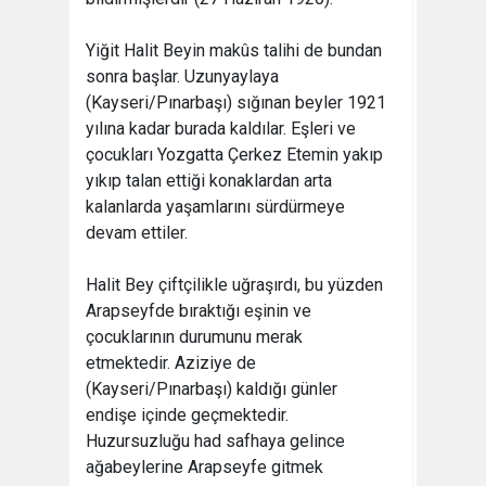
Yiğit Halit Beyin makûs talihi de bundan
sonra başlar. Uzunyaylaya
(Kayseri/Pınarbaşı) sığınan beyler 1921
yılına kadar burada kaldılar. Eşleri ve
çocukları Yozgatta Çerkez Etemin yakıp
yıkıp talan ettiği konaklardan arta
kalanlarda yaşamlarını sürdürmeye
devam ettiler.
Halit Bey çiftçilikle uğraşırdı, bu yüzden
Arapseyfde bıraktığı eşinin ve
çocuklarının durumunu merak
etmektedir. Aziziye de
(Kayseri/Pınarbaşı) kaldığı günler
endişe içinde geçmektedir.
Huzursuzluğu had safhaya gelince
ağabeylerine Arapseyfe gitmek