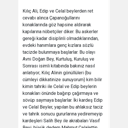
Kılıç Ali, Edip ve Celal beylerden ret
cevabı alınca Çapanoğullarını
konaklarında göz hapsine aldırarak
kapılarına nöbetçiler diker. Bu askerler
gereği kadar disiplinli olmadıklarından,
evdeki hanımlara genç kızlara sözlü
tacizde bulunmaya başlarlar. Bu olayı
Avni Doğan Bey, Kurtuluş, Kuruluş ve
Sonrası isimli kitabında bakınız nasıl
anlatıyor; Kılıç Alinin gönüllüleri (bu
cümleyi dikkatinize sunuyorum) kim bilir
kimin tahriki ile Celal ve Edip beylerin
konakları önünde bağırıp çağırmaya ve
sövüp saymaya başlarlar. İki kardeş Edip
ve Celal Beyler, yapılan bu ahlaksız taciz
ve tahrik sonucu gururlarına yediremeyip
kardeşleri Salih Bey ile akrabaları Vasıf
Beyi, büyük dedem Mahmut Celalettin