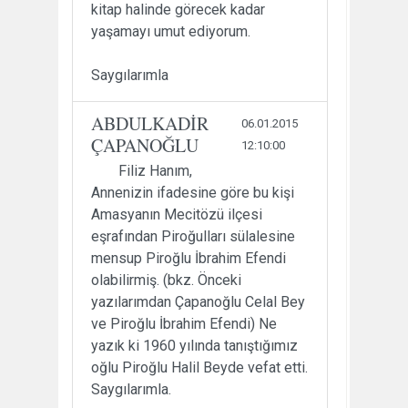
kitap halinde görecek kadar
yaşamayı umut ediyorum.
Saygılarımla
ABDULKADİR
06.01.2015
ÇAPANOĞLU
12:10:00
Filiz Hanım,
Annenizin ifadesine göre bu kişi
Amasyanın Mecitözü ilçesi
eşrafından Piroğulları sülalesine
mensup Piroğlu İbrahim Efendi
olabilirmiş. (bkz. Önceki
yazılarımdan Çapanoğlu Celal Bey
ve Piroğlu İbrahim Efendi) Ne
yazık ki 1960 yılında tanıştığımız
oğlu Piroğlu Halil Beyde vefat etti.
Saygılarımla.