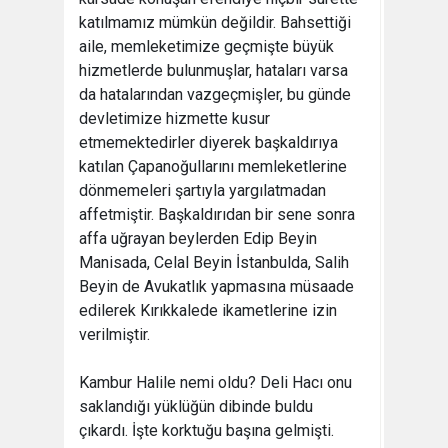
katılmamız mümkün değildir. Bahsettiği
aile, memleketimize geçmişte büyük
hizmetlerde bulunmuşlar, hataları varsa
da hatalarından vazgeçmişler, bu günde
devletimize hizmette kusur
etmemektedirler diyerek başkaldırıya
katılan Çapanoğullarını memleketlerine
dönmemeleri şartıyla yargılatmadan
affetmiştir. Başkaldırıdan bir sene sonra
affa uğrayan beylerden Edip Beyin
Manisada, Celal Beyin İstanbulda, Salih
Beyin de Avukatlık yapmasına müsaade
edilerek Kırıkkalede ikametlerine izin
verilmiştir.
Kambur Halile nemi oldu? Deli Hacı onu
saklandığı yüklüğün dibinde buldu
çıkardı. İşte korktuğu başına gelmişti.