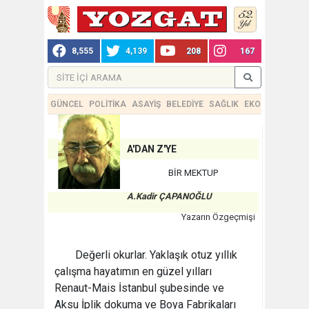
8,555
4,139
208
167
GÜNCEL
POLİTİKA
ASAYİŞ
BELEDİYE
SAĞLIK
EKONOMİ
TEKN
A'DAN Z'YE
BİR MEKTUP
A.Kadir ÇAPANOĞLU
Yazarın Özgeçmişi
Değerli okurlar. Yaklaşık otuz yıllık
çalışma hayatımın en güzel yılları
Renaut-Mais İstanbul şubesinde ve
Aksu İplik dokuma ve Boya Fabrikaları