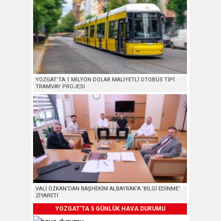
YOZGAT’TA 1 MİLYON DOLAR MALİYETLİ OTOBÜS TİPİ
TRAMVAY PROJESİ
VALİ ÖZKAN’DAN BAŞHEKİM ALBAYRAK’A ‘BİLGİ EDİNME’
ZİYARETİ
YOZGAT'TA 5 GÜNLÜK HAVA DURUMU