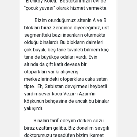
“Erenköy Koleji.” Bestekarımızın evi de
“çocuk yuvası” olarak hizmet vermekte.
Bizim oturduğumuz sitenin A ve B
blokları biraz zengince diyeceğimiz, üst
segmentteki bazı insanların oturmakta
olduğu binalardı. Bu blokların daireleri
çok büyük, beş tane tuvaleti bilmem kaç
tane de büyükçe odaları vardı. Evin
altında da çift katlı devasa bir
otoparkları var ki alışveriş
merkezlerindeki otoparklara caka satan
tipte. Eh, Sırbistan devşirmesi heybetli
yardımsever koca Vezir-i Azam’ın
köşkünün bahçesine de ancak bu binalar
yakışırdı.
Binaları tarif edeyim derken sözü
biraz uzattım galiba. Biz dönelim sevgili
doktorumuzu tesadüfen bizim ikamet