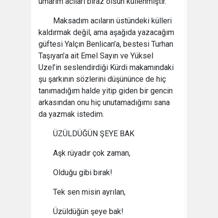
umarım acıları biraz olsun küllenmiştir.
Maksadım acıların üstündeki külleri
kaldırmak değil, ama aşağıda yazacağım
güftesi Yalçın Benlican’a, bestesi Turhan
Taşıyan’a ait Emel Sayın ve Yüksel
Uzel’in seslendirdiği Kürdi makamındaki
şu şarkının sözlerini düşününce de hiç
tanımadığım halde yitip giden bir gencin
arkasından onu hiç unutamadığımı sana
da yazmak istedim.
ÜZÜLDÜĞÜN ŞEYE BAK
Aşk rüyadır çok zaman,
Olduğu gibi bırak!
Tek sen misin ayrılan,
Üzüldüğün şeye bak!