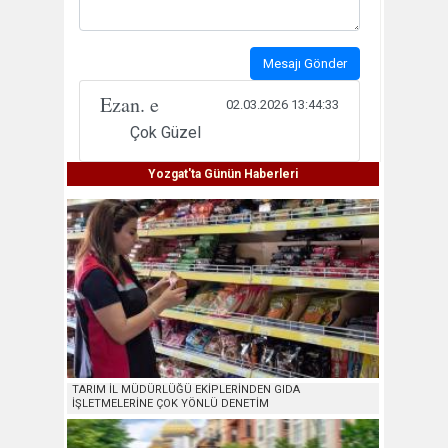
Mesajı Gönder
Ezan. e
02.03.2026 13:44:33
Çok Güzel
Yozgat'ta Günün Haberleri
TARIM İL MÜDÜRLÜĞÜ EKİPLERİNDEN GIDA
İŞLETMELERİNE ÇOK YÖNLÜ DENETİM