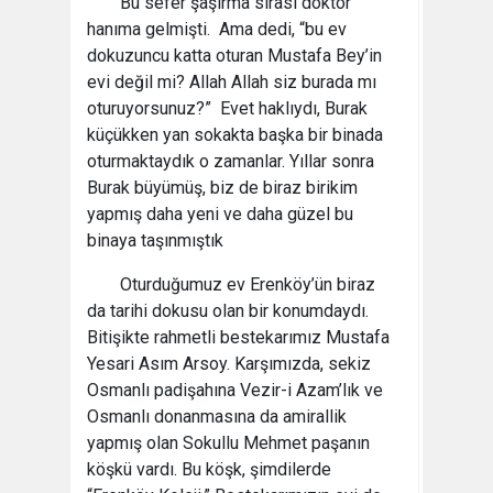
Bu sefer şaşırma sırası doktor
hanıma gelmişti. Ama dedi, “bu ev
dokuzuncu katta oturan Mustafa Bey’in
evi değil mi? Allah Allah siz burada mı
oturuyorsunuz?” Evet haklıydı, Burak
küçükken yan sokakta başka bir binada
oturmaktaydık o zamanlar. Yıllar sonra
Burak büyümüş, biz de biraz birikim
yapmış daha yeni ve daha güzel bu
binaya taşınmıştık
Oturduğumuz ev Erenköy’ün biraz
da tarihi dokusu olan bir konumdaydı.
Bitişikte rahmetli bestekarımız Mustafa
Yesari Asım Arsoy. Karşımızda, sekiz
Osmanlı padişahına Vezir-i Azam’lık ve
Osmanlı donanmasına da amirallik
yapmış olan Sokullu Mehmet paşanın
köşkü vardı. Bu köşk, şimdilerde