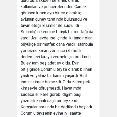
dururdu. Eskiden selamlık olarak
kullanılan ve pencerelerinden Çamlık
görünen kısım ayrı bir ev olarak iç
avlunun güney tarafında bulunurdu ve
tavan eteği resimler ile süslü idi.
Selamlığın kendine bitişik bir mutfağı da
vardı. Asıl evde ise içinde iki tandır olan
büyükçe bir mutfak daha vardı. İstanbula
yerleşme kararı verilince rahmetli
dedem evi kiraya vermek için böldürdü.
Bu ev tam beş adet ev oldu. Evin
bitişiğinde Çorumlu teyze olarak bilinen
yaşlı ve yalnız bir hanım yaşardı. Asıl
ismini kimse bilmezdi. O da zaten pek
kimseyle görüşmezdi. Hayatımda
sadece iki kere görebildiğim başı
yazmalı, kınalı saçlı bir teyze idi.
Komşular arasında bir dedikodu başladı.
Çorumlu teyzenin evine iyi saatte