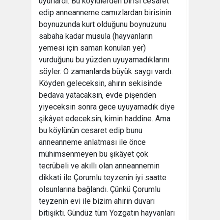
uyurlardı. Bu köylülerden birisi cesaret
edip anneanneme camızlardan birisinin
boynuzunda kurt olduğunu boynuzunu
sabaha kadar musula (hayvanların
yemesi için saman konulan yer)
vurduğunu bu yüzden uyuyamadıklarını
söyler. O zamanlarda büyük saygı vardı.
Köyden geleceksin, ahırın sekisinde
bedava yatacaksın, evde pişenden
yiyeceksin sonra gece uyuyamadık diye
şikâyet edeceksin, kimin haddine. Ama
bu köylünün cesaret edip bunu
anneanneme anlatması ile önce
mühimsenmeyen bu şikâyet çok
tecrübeli ve akıllı olan anneannemin
dikkati ile Çorumlu teyzenin iyi saatte
olsunlarına bağlandı. Çünkü Çorumlu
teyzenin evi ile bizim ahırın duvarı
bitişikti. Gündüz tüm Yozgatın hayvanları