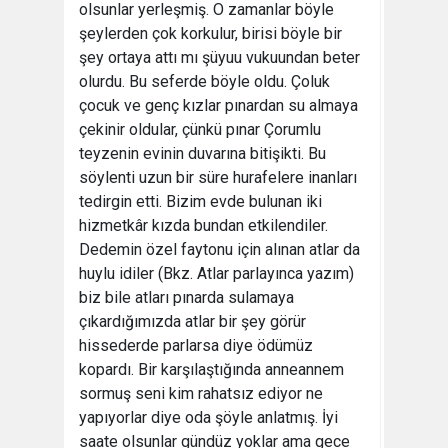
olsunlar yerleşmiş. O zamanlar böyle
şeylerden çok korkulur, birisi böyle bir
şey ortaya attı mı şüyuu vukuundan beter
olurdu. Bu seferde böyle oldu. Çoluk
çocuk ve genç kızlar pınardan su almaya
çekinir oldular, çünkü pınar Çorumlu
teyzenin evinin duvarına bitişikti. Bu
söylenti uzun bir süre hurafelere inanları
tedirgin etti. Bizim evde bulunan iki
hizmetkâr kızda bundan etkilendiler.
Dedemin özel faytonu için alınan atlar da
huylu idiler (Bkz. Atlar parlayınca yazım)
biz bile atları pınarda sulamaya
çıkardığımızda atlar bir şey görür
hissederde parlarsa diye ödümüz
kopardı. Bir karşılaştığında anneannem
sormuş seni kim rahatsız ediyor ne
yapıyorlar diye oda şöyle anlatmış. İyi
saate olsunlar gündüz yoklar ama gece