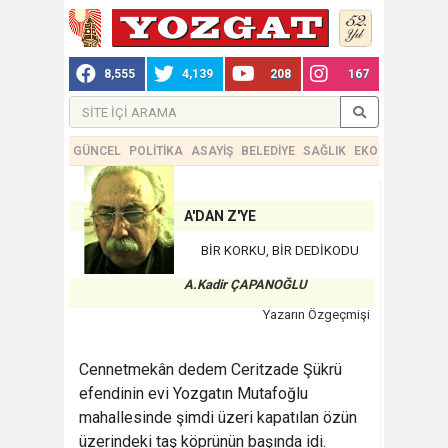
8,555
4,139
208
167
GÜNCEL
POLİTİKA
ASAYİŞ
BELEDİYE
SAĞLIK
EKONOMİ
TEKN
A'DAN Z'YE
BİR KORKU, BİR DEDİKODU
A.Kadir ÇAPANOĞLU
Yazarın Özgeçmişi
Cennetmekân dedem Ceritzade Şükrü
efendinin evi Yozgatın Mutafoğlu
mahallesinde şimdi üzeri kapatılan özün
üzerindeki taş köprünün başında idi.