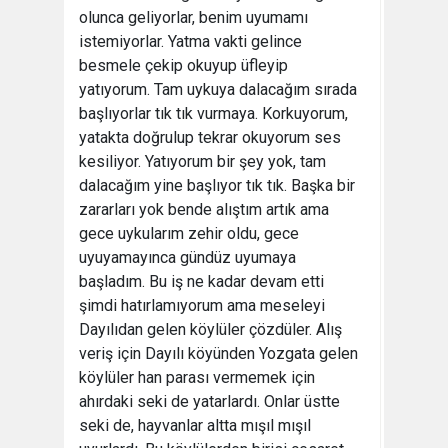
olunca geliyorlar, benim uyumamı
istemiyorlar. Yatma vakti gelince
besmele çekip okuyup üfleyip
yatıyorum. Tam uykuya dalacağım sırada
başlıyorlar tık tık vurmaya. Korkuyorum,
yatakta doğrulup tekrar okuyorum ses
kesiliyor. Yatıyorum bir şey yok, tam
dalacağım yine başlıyor tık tık. Başka bir
zararları yok bende alıştım artık ama
gece uykularım zehir oldu, gece
uyuyamayınca gündüz uyumaya
başladım. Bu iş ne kadar devam etti
şimdi hatırlamıyorum ama meseleyi
Dayılıdan gelen köylüler çözdüler. Alış
veriş için Dayılı köyünden Yozgata gelen
köylüler han parası vermemek için
ahırdaki seki de yatarlardı. Onlar üstte
seki de, hayvanlar altta mışıl mışıl