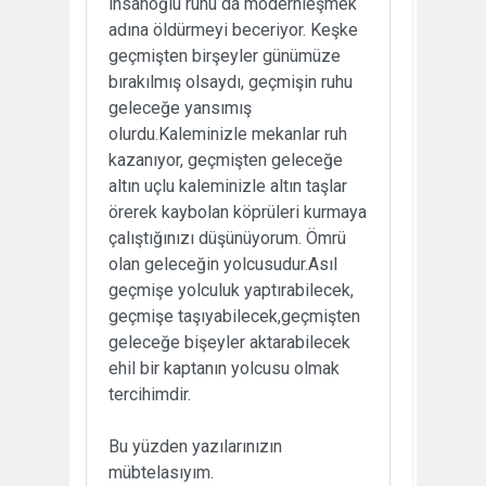
insanoğlu ruhu da modernleşmek
adına öldürmeyi beceriyor. Keşke
geçmişten birşeyler günümüze
bırakılmış olsaydı, geçmişin ruhu
geleceğe yansımış
olurdu.Kaleminizle mekanlar ruh
kazanıyor, geçmişten geleceğe
altın uçlu kaleminizle altın taşlar
örerek kaybolan köprüleri kurmaya
çalıştığınızı düşünüyorum. Ömrü
olan geleceğin yolcusudur.Asıl
geçmişe yolculuk yaptırabilecek,
geçmişe taşıyabilecek,geçmişten
geleceğe bişeyler aktarabilecek
ehil bir kaptanın yolcusu olmak
tercihimdir.
Bu yüzden yazılarınızın
mübtelasıyım.