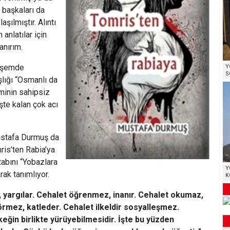
 başkaları da
aşılmıştır. Alıntı
 anlatılar için
anırım.
öşemde
Y
S
lığı “Osmanlı da
sminin sahipsiz
te kalan çok acı
stafa Durmuş da
ris’ten Rabia’ya
itabını “Yobazlara
Y
rak tanımlıyor.
K
 yargılar. Cehalet öğrenmez, inanır. Cehalet okumaz,
rmez, katleder. Cehalet ilkeldir sosyalleşmez.
ğin birlikte yürüyebilmesidir. İşte bu yüzden