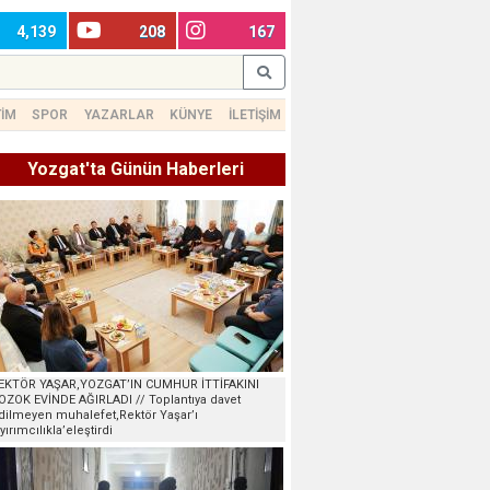
4,139
208
167
TİM
SPOR
YAZARLAR
KÜNYE
İLETİŞİM
Yozgat'ta Günün Haberleri
EKTÖR YAŞAR,YOZGAT’IN CUMHUR İTTİFAKINI
OZOK EVİNDE AĞIRLADI // Toplantıya davet
dilmeyen muhalefet,Rektör Yaşar’ı
ayırımcılıkla’eleştirdi