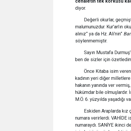
cehaletin tek korkusu kad
diyor.
Değerli okurlar, geçmi
malumunuzdur. Kur’an’ın ok
alınız” ya da Hz. Ali’nin”
Ban
söylenmemiştir.
Sayın Mustafa Durmuş’un
ben de sizler için özetledi
Önce Kitaba isim veren
kadının yeri diğer milletlere
hakanın yanında ver vermiş,
hükümdar bile olmuşlardır. 
M.Ö. 6. yüzyılda yaşadığı va
Eskiden Araplarda kız ç
numara verirlerdi. VAHİDE is
numaraydı. SANİYE ikinci de