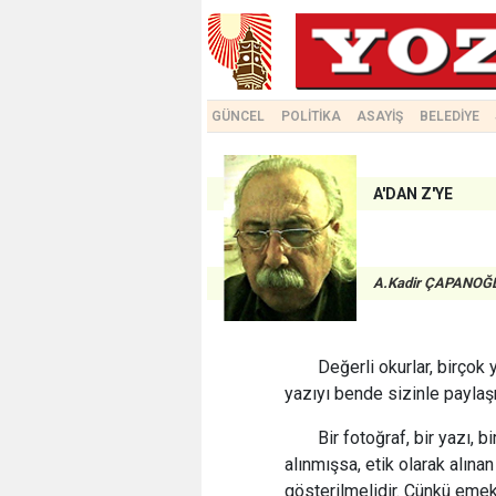
GÜNCEL
POLİTİKA
ASAYİŞ
BELEDİYE
A'DAN Z'YE
A.Kadir ÇAPANOĞ
Değerli okurlar, birçok 
yazıyı bende sizinle payla
Bir fotoğraf, bir yazı, 
alınmışsa, etik olarak alınan
gösterilmelidir. Çünkü emek