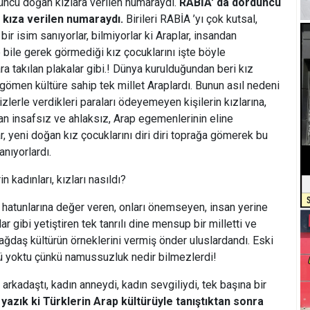
üncü doğan kızlara verilen numaraydı.
RABİA' da dördüncü
kıza verilen numaraydı.
Birileri RABİA ’yı çok kutsal,
bir isim sanıyorlar, bilmiyorlar ki Araplar, insandan
bile gerek görmediği kız çocuklarını işte böyle
ara takılan plakalar gibi.! Dünya kurulduğundan beri kız
ğa gömen kültüre sahip tek millet Araplardı. Bunun asıl nedeni
aizlerle verdikleri paraları ödeyemeyen kişilerin kızlarına,
yan insafsız ve ahlaksız, Arap egemenlerinin eline
 yeni doğan kız çocuklarını diri diri toprağa gömerek bu
nıyorlardı.
n kadınları, kızları nasıldı?
a, hatunlarına değer veren, onları önemseyen, insan yerine
r gibi yetiştiren tek tanrılı dine mensup bir milletti ve
ağdaş kültürün örneklerini vermiş önder uluslardandı. Eski
 yoktu çünkü namussuzluk nedir bilmezlerdi!
arkadaştı, kadın anneydi, kadın sevgiliydi, tek başına bir
azık ki Türklerin Arap kültürüyle tanıştıktan sonra