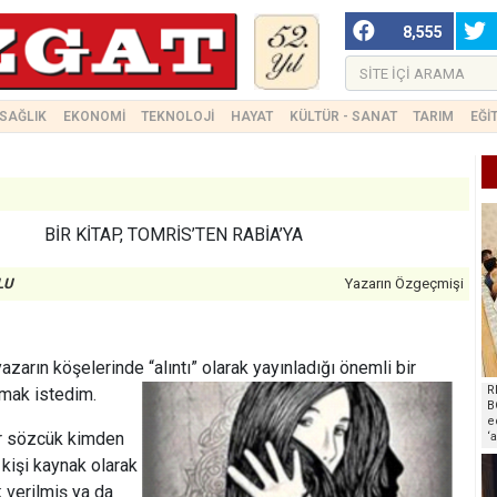
8,555
SAĞLIK
EKONOMİ
TEKNOLOJİ
HAYAT
KÜLTÜR - SANAT
TARIM
EĞİ
BİR KİTAP, TOMRİS’TEN RABİA’YA
LU
Yazarın Özgeçmişi
yazarın köşelerinde “alıntı” olarak
yayınladığı önemli bir
R
şmak istedim.
B
e
bir sözcük kimden
‘
 kişi kaynak olarak
 verilmiş ya da