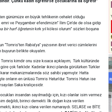
ındır. Çünkü kadın öğrenirse çocuklarına da öğretir"
şten günümüze en büyük tehlikenin cehalet olduğu
u emri ve Peygamber efendimizin” İlim Çin’de de olsa gidip
a bir harf öğretenin
kırk yıl kölesi olurum” sözleri boşuna
 “Tomris’ten Rabia’ya” yazısının ibret verici cümlelerini
m buyurun birlikte okuyalım.
 Tomris kimdir onu size kısaca açıklayım; Türk kültüründe
 göre çok farklıdır. Kadınlar ikinci planda görülürken Türkler
 karar mekanizmalarında söz sahibi yapmıştır. Hatta
İşte onların en ünlüsü Tomris Hatun’dur. Tomris Hatun ise
rsayılan Saka kraliçesidir.
ocukları insandan sayılmadığı için, kızı olanlar isim vermez
im değildi, birinci demekti. İlk doğan kıza verilen
mekti, ikinci kızı olana verilen numaraydı. SELASE ve BİTE