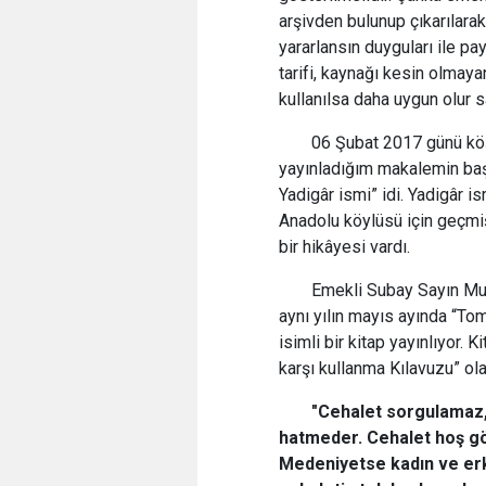
arşivden bulunup çıkarılarak
yararlansın duyguları ile payl
tarifi, kaynağı kesin olmayan
kullanılsa daha uygun olur s
06 Şubat 2017 günü k
yayınladığım makalemin baş
Yadigâr ismi” idi. Yadigâr i
Anadolu köylüsü için geçmiş
bir hikâyesi vardı.
Emekli Subay Sayın Mu
aynı yılın mayıs ayında “Tom
isimli bir kitap yayınlıyor. K
karşı kullanma Kılavuzu” ola
"Cehalet sorgulamaz,
hatmeder. Cehalet hoş gö
Medeniyetse kadın ve erke