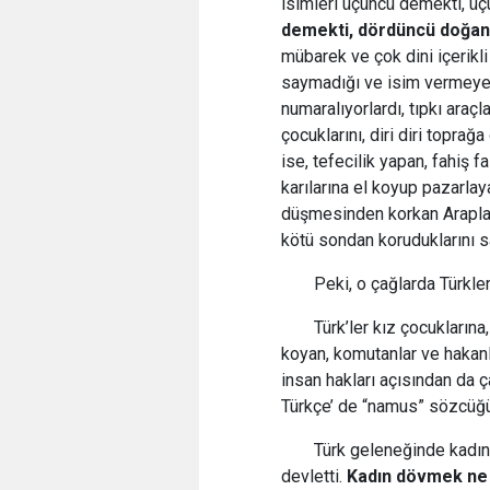
isimleri üçüncü demekti, üç
demekti, dördüncü doğan 
mübarek ve çok dini içerikli 
saymadığı ve isim vermeye 
numaralıyorlardı, tıpkı araçl
çocuklarını, diri diri topra
ise, tefecilik yapan, fahiş f
karılarına el koyup pazarla
düşmesinden korkan Araplar,
kötü sondan koruduklarını sa
Peki, o çağlarda Türkleri
Türk’ler kız çocukların
koyan, komutanlar ve hakanla
insan hakları açısından da ç
Türkçe’ de “namus” sözcüğü
Türk geleneğinde kadın 
devletti.
Kadın dövmek ne y