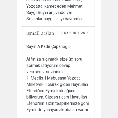
Yozgatta ikamet eden Mehmet
Saygı Beyin arşivinde var.
Selamlar saygılar, iyi bayramlar.
ismail arslan
09.09.2016 00:26:00
Sayın A.Kadir Çapanoğlu
Affınıza sığınarak size üç soru
sormak istiyorum cevap
verirseniz sevinirim.
1. Meclis-i Mebusana Yozgat
Milletvekili olarak giden Hayrullah
Efendi'nin Eymirli olduğunu
biliyorum. Sizden ricam Hayrullah
Efendi'nin sizin tespitlerinize göre
Eymir de yaşayan akrabaları varmı