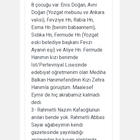
8 çocuğu var. Enis Doğan, Avni
Doğan (Yozgat mebusu ve Ankara
valisi), Fevziye Hn, Rabia Hn,
Esma Hn (benim babaannem),
Sıdıka Hn, Fermude Hn (Yozgat
eski belediye başkanı Fevzi
Ayanın eşi) ve Aliye Hn. Fermude
Hanımın kızı benimde
İst/Pertevniyal Lisesinde
edebiyat öğretmenim olan Mediha
Balkan Hanımefendinin Kızı Zehra
Hanımla görüştüm. Maalesef
Eymir de hiç akrabamız kalmadı
dedi.
3- Rahmetli Nazım Kafaoğlunun
anıları bende yok. Rahmetli Abbas
Sayar ağabeyimin kendi
gazetesinde yayınladığı
anılarından bir kısım alıntılarda,