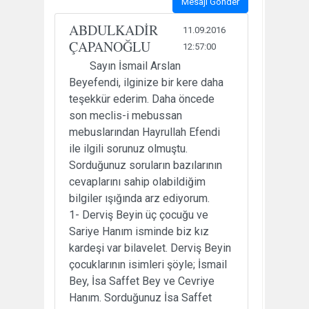
Mesajı Gönder
ABDULKADİR
11.09.2016
ÇAPANOĞLU
12:57:00
Sayın İsmail Arslan
Beyefendi, ilginize bir kere daha
teşekkür ederim. Daha öncede
son meclis-i mebussan
mebuslarından Hayrullah Efendi
ile ilgili sorunuz olmuştu.
Sorduğunuz soruların bazılarının
cevaplarını sahip olabildiğim
bilgiler ışığında arz ediyorum.
1- Derviş Beyin üç çocuğu ve
Sariye Hanım isminde biz kız
kardeşi var bilavelet. Derviş Beyin
çocuklarının isimleri şöyle; İsmail
Bey, İsa Saffet Bey ve Cevriye
Hanım. Sorduğunuz İsa Saffet