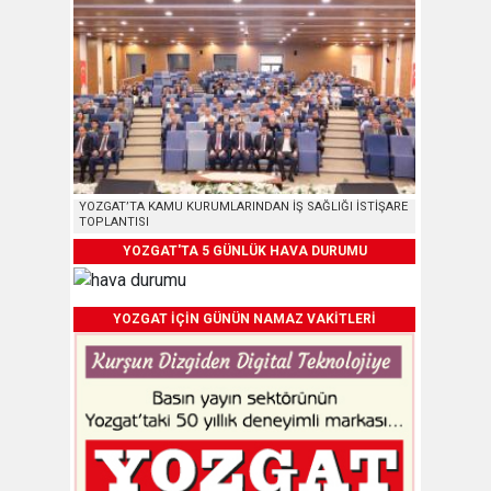
YOZGAT’TA KAMU KURUMLARINDAN İŞ SAĞLIĞI İSTİŞARE
TOPLANTISI
YOZGAT'TA 5 GÜNLÜK HAVA DURUMU
YOZGAT İÇİN GÜNÜN NAMAZ VAKİTLERİ