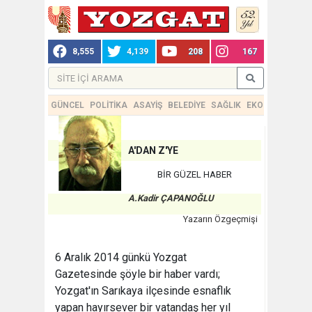
8,555
4,139
208
167
GÜNCEL
POLİTİKA
ASAYİŞ
BELEDİYE
SAĞLIK
EKONOMİ
TEKN
A'DAN Z'YE
BİR GÜZEL HABER
A.Kadir ÇAPANOĞLU
Yazarın Özgeçmişi
6 Aralık 2014 günkü Yozgat
Gazetesinde şöyle bir haber vardı;
Yozgat'ın Sarıkaya ilçesinde esnaflık
yapan hayırsever bir vatandaş her yıl