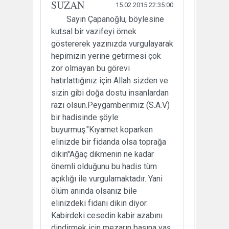
SUZAN
15.02.2015 22:35:00
Sayın Çapanoğlu, böylesine
kutsal bir vazifeyi örnek
göstererek yazınızda vurgulayarak
hepimizin yerine getirmesi çok
zor olmayan bu görevi
hatırlattığınız için Allah sizden ve
sizin gibi doğa dostu insanlardan
razı olsun.Peygamberimiz (S.A.V)
bir hadisinde şöyle
buyurmuş."Kıyamet koparken
elinizde bir fidanda olsa toprağa
dikin"Ağaç dikmenin ne kadar
önemli olduğunu bu hadis tüm
açıklığı ile vurgulamaktadır. Yani
ölüm anında olsanız bile
elinizdeki fidanı dikin diyor.
Kabirdeki cesedin kabir azabını
dindirmek için mezarın başına yaş