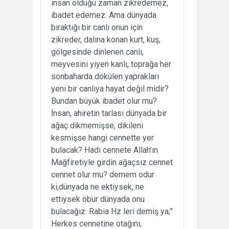
insan öldüğü zaman zikredemez,
ibadet edemez. Ama dünyada
bıraktığı bir canlı onun için
zikreder, dalına konan kurt, kuş,
gölgesinde dinlenen canlı,
meyvesini yiyen kanlı, toprağa her
sonbaharda dökülen yaprakları
yeni bir canlıya hayat değil midir?
Bundan büyük ibadet olur mu?
İnsan, ahiretin tarlası dünyada bir
ağaç dikmemişse, dikileni
kesmişse hangi cennette yer
bulacak? Hadi cennete Allah'ın
Mağfiretiyle girdin ağaçsız cennet
cennet olur mu? demem odur
ki,dünyada ne ektiysek, ne
ettiysek öbür dünyada onu
bulacağız. Rabia Hz leri demiş ya;"
Herkes cennetine otağını,