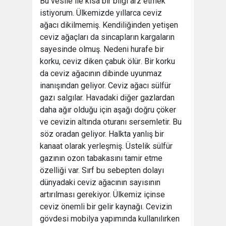
Bu vesile ile kısa bir bilgi arz etmek
istiyorum. Ülkemizde yıllarca ceviz
ağacı dikilmemiş. Kendiliğinden yetişen
ceviz ağaçları da sincapların kargaların
sayesinde olmuş. Nedeni hurafe bir
korku, ceviz diken çabuk ölür. Bir korku
da ceviz ağacının dibinde uyunmaz
inanışından geliyor. Ceviz ağacı sülfür
gazı salgılar. Havadaki diğer gazlardan
daha ağır olduğu için aşağı doğru çöker
ve cevizin altında oturanı sersemletir. Bu
söz oradan geliyor. Halkta yanlış bir
kanaat olarak yerleşmiş. Üstelik sülfür
gazının ozon tabakasını tamir etme
özelliği var. Sırf bu sebepten dolayı
dünyadaki ceviz ağacının sayısının
artırılması gerekiyor. Ülkemiz içinse
ceviz önemli bir gelir kaynağı. Cevizin
gövdesi mobilya yapımında kullanılırken