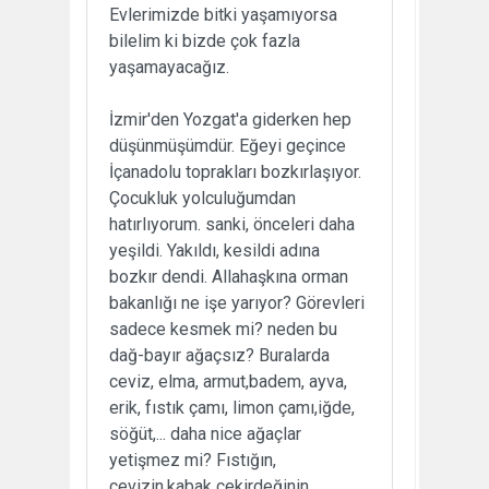
Evlerimizde bitki yaşamıyorsa
bilelim ki bizde çok fazla
yaşamayacağız.
İzmir'den Yozgat'a giderken hep
düşünmüşümdür. Eğeyi geçince
İçanadolu toprakları bozkırlaşıyor.
Çocukluk yolculuğumdan
hatırlıyorum. sanki, önceleri daha
yeşildi. Yakıldı, kesildi adına
bozkır dendi. Allahaşkına orman
bakanlığı ne işe yarıyor? Görevleri
sadece kesmek mi? neden bu
dağ-bayır ağaçsız? Buralarda
ceviz, elma, armut,badem, ayva,
erik, fıstık çamı, limon çamı,iğde,
söğüt,... daha nice ağaçlar
yetişmez mi? Fıstığın,
cevizin,kabak çekirdeğinin...