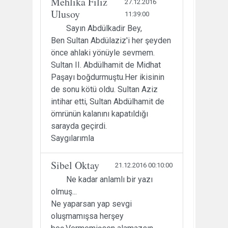
Mehlika Filiz
27.12.2016
Ulusoy
11:39:00
Sayın Abdülkadir Bey,
Ben Sultan Abdülaziz'i her şeyden
önce ahlaki yönüyle sevmem.
Sultan II. Abdülhamit de Midhat
Paşayı boğdurmuştu.Her ikisinin
de sonu kötü oldu. Sultan Aziz
intihar etti, Sultan Abdülhamit de
ömrünün kalanını kapatıldığı
sarayda geçirdi.
Saygılarımla
Sibel Oktay
21.12.2016 00:10:00
Ne kadar anlamlı bir yazı
olmuş...
Ne yaparsan yap sevgi
oluşmamışsa herşey