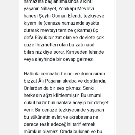
namazına başlanılmasında sıkıntı
yaşanır. Nihayet, Yenikapı Mevlevi
hanesi Şeyhi Osman Efendi, tezkiyeye
kıyam ile (cenaze namazında ayakta
durarak mevtayı temize çıkarma) üç
defa Büyük bir zat olan ve devlete çok
güzel hizmetleri olan bu zatı nasıl
bilirsiniz diye sorar. Kimseden lehinde
veya aleyhinde bir cevap gelmez.
Hâlbuki cemaatin birinci ve ikinci sırası
bizzat Âli Paşanın akraba ve dostlarıdır.
Onlardan da bir ses çıkmaz. Sanki
herkesin ağzı kilitlenmiştir. Bu umumi
sükût hazır bulunanlara acayip bir dehşet
verir. Bir cenaze tezkiyesinde yaşanan
bu sükûnetin evlat ve akrabasına ne
derece tesir edeceğini tarif etmek
mümkün olamaz. Orada bulunan ve bu