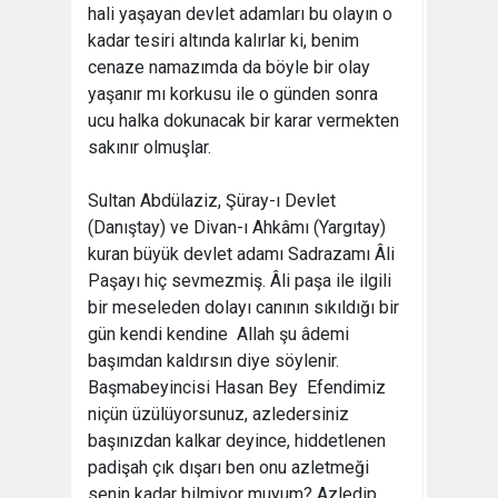
hali yaşayan devlet adamları bu olayın o
kadar tesiri altında kalırlar ki, benim
cenaze namazımda da böyle bir olay
yaşanır mı korkusu ile o günden sonra
ucu halka dokunacak bir karar vermekten
sakınır olmuşlar.
Sultan Abdülaziz, Şüray-ı Devlet
(Danıştay) ve Divan-ı Ahkâmı (Yargıtay)
kuran büyük devlet adamı Sadrazamı Âli
Paşayı hiç sevmezmiş. Âli paşa ile ilgili
bir meseleden dolayı canının sıkıldığı bir
gün kendi kendine  Allah şu âdemi
başımdan kaldırsın diye söylenir.
Başmabeyincisi Hasan Bey  Efendimiz
niçün üzülüyorsunuz, azledersiniz
başınızdan kalkar deyince, hiddetlenen
padişah çık dışarı ben onu azletmeği
senin kadar bilmiyor muyum? Azledip