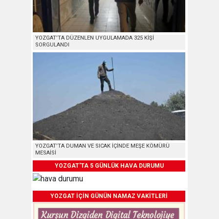
YOZGAT’TA DÜZENLEN UYGULAMADA 325 KİŞİ
SORGULANDI
YOZGAT’TA DUMAN VE SICAK İÇİNDE MEŞE KÖMÜRÜ
MESAİSİ
YOZGAT'TA 5 GÜNLÜK HAVA DURUMU
YOZGAT İÇİN GÜNÜN NAMAZ VAKİTLERİ