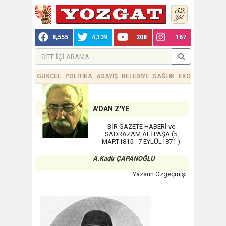
8,555
4,139
208
167
GÜNCEL
POLİTİKA
ASAYİŞ
BELEDİYE
SAĞLIK
EKONOMİ
TEKN
A'DAN Z'YE
BİR GAZETE HABERİ ve
SADRAZAM ÂLİ PAŞA (5
MART1815 - 7 EYLÜL1871 )
A.Kadir ÇAPANOĞLU
Yazarın Özgeçmişi