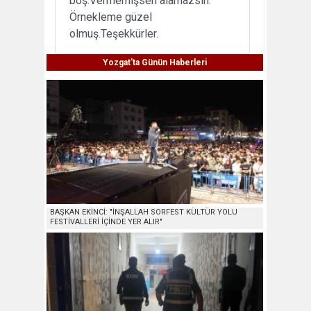
boş.Vermemişsen alamazsın.
Örnekleme güzel
olmuş.Teşekkürler.
Yozgat'ta Günün Haberleri
BAŞKAN EKİNCİ: "İNŞALLAH SORFEST KÜLTÜR YOLU
FESTİVALLERİ İÇİNDE YER ALIR"