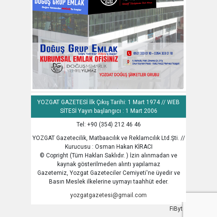
YOZGAT GAZETESİ İlk Çıkış Tarihi: 1 Mart 1974 // WEB
SİTESİ Yayın başlangıcı : 1 Mart 2006
Tel: +90 (354) 212 46 46
YOZGAT Gazetecilik, Matbaacılık ve Reklamcılık Ltd.Şti. //
Kurucusu : Osman Hakan KİRACI
© Copright (Tüm Hakları Saklıdır. ) İzin alınmadan ve
kaynak gösterilmeden alıntı yapılamaz
Gazetemiz, Yozgat Gazeteciler Cemiyeti'ne üyedir ve
Basın Meslek ilkelerine uymayı taahhüt eder.
yozgatgazetesi@gmail.com
FiByte