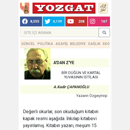
8,555
4,139
208
167
GÜNCEL
POLİTİKA
ASAYİŞ
BELEDİYE
SAĞLIK
EKONOMİ
TEKN
A'DAN Z'YE
BİR DÜĞÜN VE KARTAL
YUVASININ İSTİLASI
A.Kadir ÇAPANOĞLU
Yazarın Özgeçmişi
Değerli okurlar, son okuduğum kitabın
kapak resmi aşağıda. İnkılap kitabevi
yayınlamış. Kitabın yazarı, meşum 15