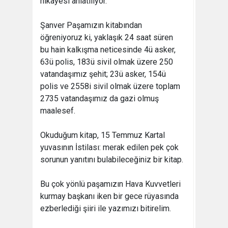
hikâyesi anlatılıyor.
Şanver Paşamızın kitabından
öğreniyoruz ki, yaklaşık 24 saat süren
bu hain kalkışma neticesinde 4ü asker,
63ü polis, 183ü sivil olmak üzere 250
vatandaşımız şehit; 23ü asker, 154ü
polis ve 2558i sivil olmak üzere toplam
2735 vatandaşımız da gazi olmuş
maalesef.
Okuduğum kitap, 15 Temmuz Kartal
yuvasının İstilası: merak edilen pek çok
sorunun yanıtını bulabileceğiniz bir kitap.
Bu çok yönlü paşamızın Hava Kuvvetleri
kurmay başkanı iken bir gece rüyasında
ezberlediği şiiri ile yazımızı bitirelim.