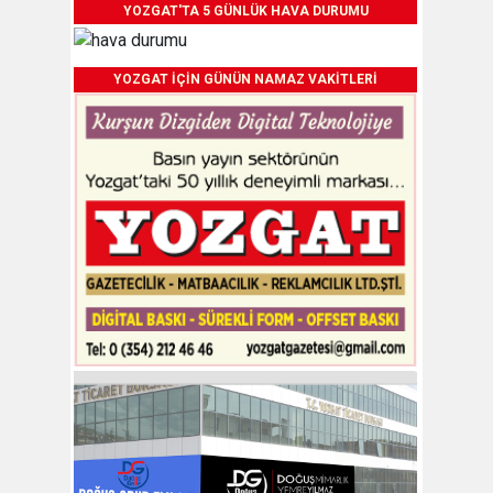
YOZGAT'TA 5 GÜNLÜK HAVA DURUMU
YOZGAT İÇİN GÜNÜN NAMAZ VAKİTLERİ