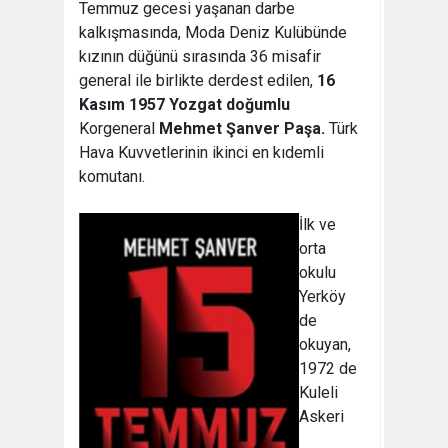
Temmuz gecesi yaşanan darbe
kalkışmasında, Moda Deniz Kulübünde
kızının düğünü sırasında 36 misafir
general ile birlikte derdest edilen,
16
Kasım 1957 Yozgat doğumlu
Korgeneral
Mehmet Şanver Paşa.
Türk
Hava Kuvvetlerinin ikinci en kıdemli
komutanı.
İlk ve
orta
okulu
Yerköy
de
okuyan,
1972 de
Kuleli
Askeri