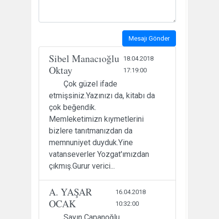
Mesajı Gönder
Sibel Manacıoğlu
18.04.2018
Oktay
17:19:00
Çok güzel ifade
etmişsiniz.Yazınızı da, kitabı da
çok beğendik.
Memleketimizn kıymetlerini
bizlere tanıtmanızdan da
memnuniyet duyduk.Yine
vatanseverler Yozgat'ımızdan
çıkmış.Gurur verici...
A. YAŞAR
16.04.2018
OCAK
10:32:00
Sayın Çapanoğlu,