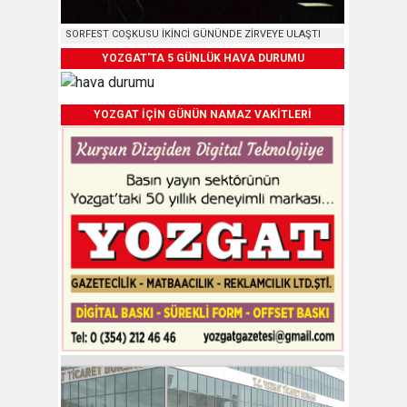
SORFEST COŞKUSU İKİNCİ GÜNÜNDE ZİRVEYE ULAŞTI
YOZGAT'TA 5 GÜNLÜK HAVA DURUMU
YOZGAT İÇİN GÜNÜN NAMAZ VAKİTLERİ