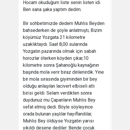
Hocam okuduğum liste senin listen idi.
Ben sana şaka yaptım dedim.
Bir sohbetimizde dedem Muhlis Beyden
bahsederken de şöyle anlatmıştı; Bizim
köyümüz Yozgata 21 kilometre
uzaklıktaydı. Saat 8,00 sularında
Yozgatın pazarında olmak için sabah
horozlar öterken köyden çıkar,10
kilometre sonra Şahanoğlu kaynağının
başında mola verir biraz dinlenirdik. Yine
bir mola sırasında giyiminden bir bey
olduğu anlaşılan lacivert elbiseli atlı
birisi geldi. Selam verdikten sonra
duydunuz mu Çapanların Muhlis Bey
vefat etmiş dedi. Böyle söyleyince
orada bulunan yaşlılar hayıflandılar,
Muhlis Bey öldüyse Yozgatın yarısı
yıkıldı desene dediler. Bende çocuk