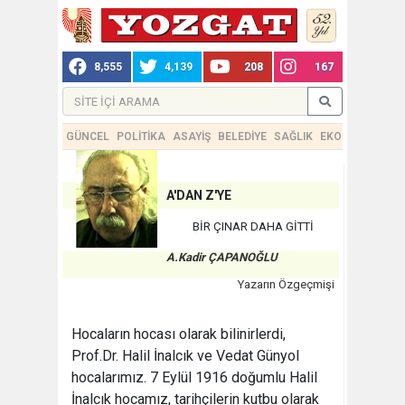
8,555
4,139
208
167
GÜNCEL
POLİTİKA
ASAYİŞ
BELEDİYE
SAĞLIK
EKONOMİ
TEKN
A'DAN Z'YE
BİR ÇINAR DAHA GİTTİ
A.Kadir ÇAPANOĞLU
Yazarın Özgeçmişi
Hocaların hocası olarak bilinirlerdi,
Prof.Dr. Halil İnalcık ve Vedat Günyol
hocalarımız. 7 Eylül 1916 doğumlu Halil
İnalcık hocamız, tarihçilerin kutbu olarak