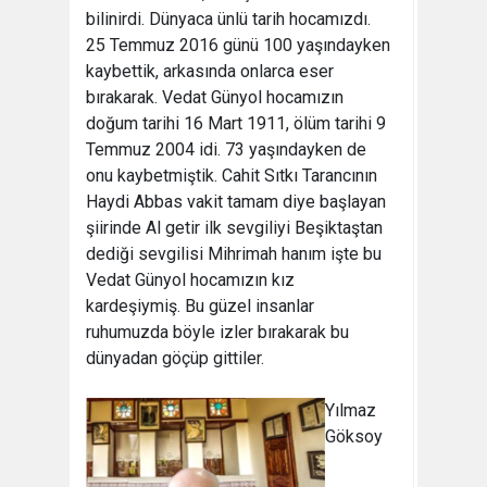
bilinirdi. Dünyaca ünlü tarih hocamızdı.
25 Temmuz 2016 günü 100 yaşındayken
kaybettik, arkasında onlarca eser
bırakarak. Vedat Günyol hocamızın
doğum tarihi 16 Mart 1911, ölüm tarihi 9
Temmuz 2004 idi. 73 yaşındayken de
onu kaybetmiştik. Cahit Sıtkı Tarancının 
Haydi Abbas vakit tamam diye başlayan
şiirinde Al getir ilk sevgiliyi Beşiktaştan
dediği sevgilisi Mihrimah hanım işte bu
Vedat Günyol hocamızın kız
kardeşiymiş. Bu güzel insanlar
ruhumuzda böyle izler bırakarak bu
dünyadan göçüp gittiler.
Yılmaz
Göksoy