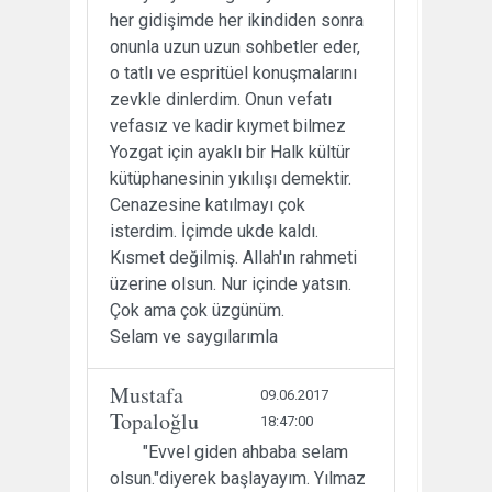
her gidişimde her ikindiden sonra
onunla uzun uzun sohbetler eder,
o tatlı ve espritüel konuşmalarını
zevkle dinlerdim. Onun vefatı
vefasız ve kadir kıymet bilmez
Yozgat için ayaklı bir Halk kültür
kütüphanesinin yıkılışı demektir.
Cenazesine katılmayı çok
isterdim. İçimde ukde kaldı.
Kısmet değilmiş. Allah'ın rahmeti
üzerine olsun. Nur içinde yatsın.
Çok ama çok üzgünüm.
Selam ve saygılarımla
Mustafa
09.06.2017
Topaloğlu
18:47:00
"Evvel giden ahbaba selam
olsun."diyerek başlayayım. Yılmaz