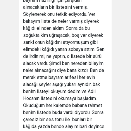
bayram hazırlığı için çarşıdan
alınacakların bir listesini vermiş.
Söylenerek onu tetkik ediyordu. Ver
bakayım liste de neler varmış diyerek
kâğıdı elinden aldım. Sonra da bu
soğukta kim uğraşacak, boş ver diyerek
sanki onun kâğıdını atıyormuşum gibi
elimdeki kâğıdı yanan sobaya attım. Sen
delirdin mi, ne yaptın, o listede bir sürü
alacak vardı. Şimdi ben nereden bileyim
neler alınacağını diye bana kızdı. Ben de
merak etme bayram arifesi her evin
alacağı şeyler aşağı yukarı aynıdır, bak
benim listeyi okuyum dedim ve Adil
Hocanın listesini okumaya başladım.
Okuduğum her kalemde babana rahmet
benim listede buda vardı diyordu. Sonra
çaresiz bir ses tonu ile  bunları bir
kâğıda yazda bende alayım bari deyince.