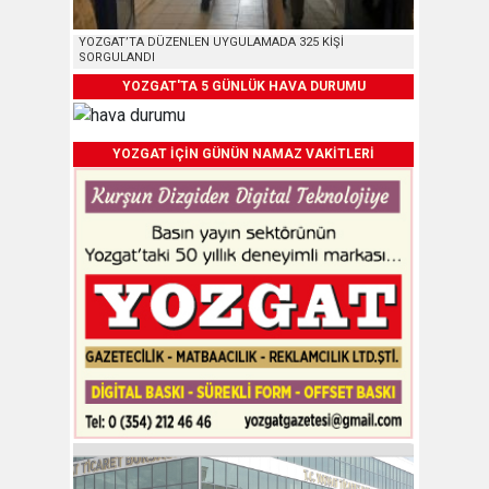
YOZGAT’TA DÜZENLEN UYGULAMADA 325 KİŞİ
SORGULANDI
YOZGAT'TA 5 GÜNLÜK HAVA DURUMU
YOZGAT İÇİN GÜNÜN NAMAZ VAKİTLERİ