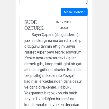
Mesajı Gönder
SUDE
07.12.2017
ÖZTÜRK
10:45:00
Sayın Çapanoğlu, gönderdiği
yazısından girişimci bir ruha sahip
olduğunu tahmin ettiğim Sayın
Nusret Alper beyi tebrik ediyorum.
Keşke aynı karakterdeki kişiler
dernek gibi, kooperatif gibi bir çatı
altında örgütlenebilseler. Basından
takip ettiğim kadarı ile Yozgat
kadınları erkeklerinden daha cesur
ve daha girişkenler. Hâlbuki,
Yozgatımız birçok konuda bakir
sayılır. Üzüldüğüm bir taraf da
kendi esnafımız varken dışardan