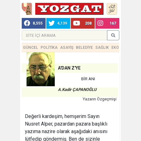
8,555
4,139
208
167
GÜNCEL
POLİTİKA
ASAYİŞ
BELEDİYE
SAĞLIK
EKONOMİ
TEKN
A'DAN Z'YE
BİR ANI
A.Kadir ÇAPANOĞLU
Yazarın Özgeçmişi
Değerli kardeşim, hemşerim Sayın
Nusret Alper, pazardan pazara başlıklı
yazıma nazire olarak aşağıdaki anısını
lütfedip göndermiş. Ben de sizinle