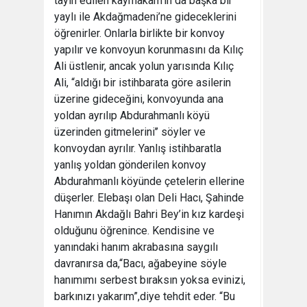
tayin edilen kaymakam’ın da başka bir
yaylı ile Akdağmadeni’ne gideceklerini
öğrenirler. Onlarla birlikte bir konvoy
yapılır ve konvoyun korunmasını da Kılıç
Ali üstlenir, ancak yolun yarısında Kılıç
Ali, “aldığı bir istihbarata göre asilerin
üzerine gideceğini, konvoyunda ana
yoldan ayrılıp Abdurahmanlı köyü
üzerinden gitmelerini’’ söyler ve
konvoydan ayrılır. Yanlış istihbaratla
yanlış yoldan gönderilen konvoy
Abdurahmanlı köyünde çetelerin ellerine
düşerler. Elebaşı olan Deli Hacı, Şahinde
Hanımın Akdağlı Bahri Bey’in kız kardeşi
olduğunu öğrenince. Kendisine ve
yanındaki hanım akrabasına saygılı
davranırsa da,“Bacı, ağabeyine söyle
hanımımı serbest bıraksın yoksa evinizi,
barkınızı yakarım”,diye tehdit eder. “Bu