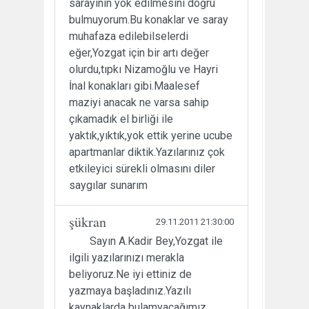
sarayının yok edilmesini doğru
bulmuyorum.Bu konaklar ve saray
muhafaza edilebilselerdi
eğer,Yozgat için bir artı değer
olurdu,tıpkı Nizamoğlu ve Hayri
İnal konakları gibi.Maalesef
maziyi anacak ne varsa sahip
çıkamadık el birliği ile
yaktık,yıktık,yok ettik yerine ucube
apartmanlar diktik.Yazılarınız çok
etkileyici sürekli olmasını diler
saygılar sunarım
şükran
29.11.2011 21:30:00
Sayın A.Kadir Bey,Yozgat ile
ilgili yazılarınızı merakla
beliyoruz.Ne iyi ettiniz de
yazmaya başladınız.Yazılı
kaynaklarda bulamyacağımız