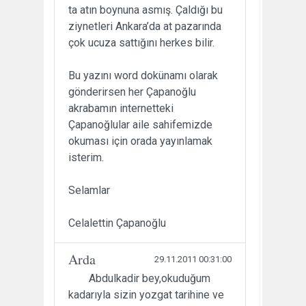
ta atın boynuna asmış. Çaldığı bu
ziynetleri Ankara’da at pazarında
çok ucuza sattığını herkes bilir.
Bu yazını word dokünamı olarak
gönderirsen her Çapanoğlu
akrabamın internetteki
Çapanoğlular aile sahifemizde
okuması için orada yayınlamak
isterim.
Selamlar
Celalettin Çapanoğlu
Arda
29.11.2011 00:31:00
Abdulkadir bey,okuduğum
kadarıyla sizin yozgat tarihine ve