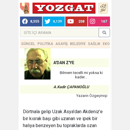
8,555
4,139
208
167
GÜNCEL
POLİTİKA
ASAYİŞ
BELEDİYE
SAĞLIK
EKONOMİ
TEKN
A'DAN Z'YE
Bilmem tecelli mi yoksa ki
kader...
A.Kadir ÇAPANOĞLU
Yazarın Özgeçmişi
Dörtnala gelip Uzak Asya’dan Akdeniz’e
bir kısrak başı gibi uzanan ve ipek bir
halıya benzeyen bu topraklarda ozan