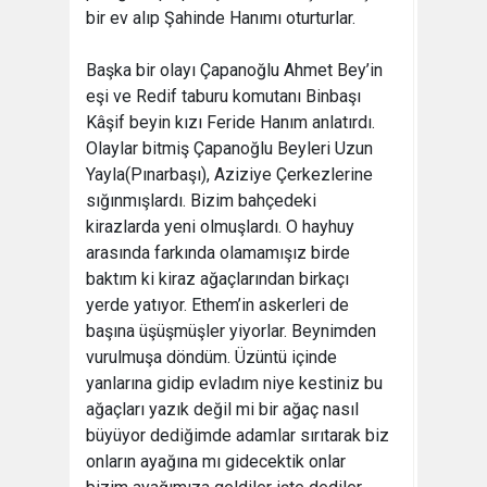
bir ev alıp Şahinde Hanımı oturturlar.
Başka bir olayı Çapanoğlu Ahmet Bey’in
eşi ve Redif taburu komutanı Binbaşı
Kâşif beyin kızı Feride Hanım anlatırdı.
Olaylar bitmiş Çapanoğlu Beyleri Uzun
Yayla(Pınarbaşı), Aziziye Çerkezlerine
sığınmışlardı. Bizim bahçedeki
kirazlarda yeni olmuşlardı. O hayhuy
arasında farkında olamamışız birde
baktım ki kiraz ağaçlarından birkaçı
yerde yatıyor. Ethem’in askerleri de
başına üşüşmüşler yiyorlar. Beynimden
vurulmuşa döndüm. Üzüntü içinde
yanlarına gidip evladım niye kestiniz bu
ağaçları yazık değil mi bir ağaç nasıl
büyüyor dediğimde adamlar sırıtarak biz
onların ayağına mı gidecektik onlar