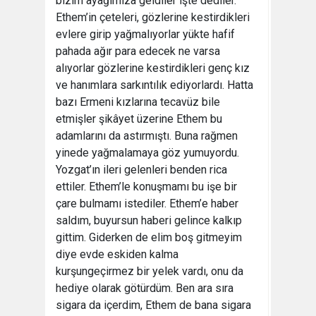
bizim ayağımıza geldiler işte dediler.
Ethem’in çeteleri, gözlerine kestirdikleri
evlere girip yağmalıyorlar yükte hafif
pahada ağır para edecek ne varsa
alıyorlar gözlerine kestirdikleri genç kız
ve hanımlara sarkıntılık ediyorlardı. Hatta
bazı Ermeni kızlarına tecavüz bile
etmişler şikâyet üzerine Ethem bu
adamlarını da astırmıştı. Buna rağmen
yinede yağmalamaya göz yumuyordu.
Yozgat’ın ileri gelenleri benden rica
ettiler. Ethem’le konuşmamı bu işe bir
çare bulmamı istediler. Ethem’e haber
saldım, buyursun haberi gelince kalkıp
gittim. Giderken de elim boş gitmeyim
diye evde eskiden kalma
kurşungeçirmez bir yelek vardı, onu da
hediye olarak götürdüm. Ben ara sıra
sigara da içerdim, Ethem de bana sigara