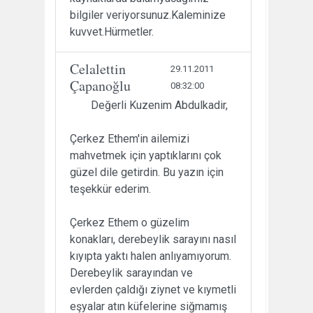
bilgiler veriyorsunuz.Kaleminize
kuvvet.Hürmetler.
Celalettin
29.11.2011
Çapanoğlu
08:32:00
Değerli Kuzenim Abdulkadir,
Çerkez Ethem'in ailemizi
mahvetmek için yaptıklarını çok
güzel dile getirdin. Bu yazın için
teşekkür ederim.
Çerkez Ethem o güzelim
konakları, derebeylik sarayını nasıl
kıyıpta yaktı halen anlıyamıyorum.
Derebeylik sarayından ve
evlerden çaldığı ziynet ve kıymetli
eşyalar atın küfelerine siğmamış