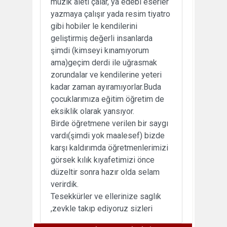
müzik aleti çalar, ya edebi eserler
yazmaya çalışır yada resim tiyatro
gibi hobiler le kendilerini
geliştirmiş değerli insanlarda
şimdi (kimseyi kınamıyorum
ama)geçim derdi ile uğrasmak
zorundalar ve kendilerine yeteri
kadar zaman ayıramıyorlar.Buda
çocuklarımıza eğitim öğretim de
eksiklik olarak yansıyor.
Birde öğretmene verilen bir saygı
vardı(şimdi yok maalesef) bizde
karşı kaldırımda öğretmenlerimizi
görsek kılık kıyafetimizi önce
düzeltir sonra hazır olda selam
verirdik.
Tesekkürler ve ellerinize saglık
,zevkle takıp ediyoruz sizleri