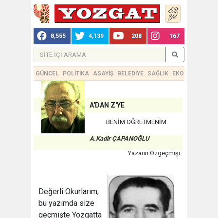
8,555
4,139
208
167
GÜNCEL
POLİTİKA
ASAYİŞ
BELEDİYE
SAĞLIK
EKONOMİ
TEKN
A'DAN Z'YE
BENİM ÖĞRETMENİM
A.Kadir ÇAPANOĞLU
Yazarın Özgeçmişi
Değerli Okurlarım,
bu yazımda size
geçmişte Yozgatta