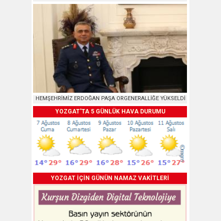
HEMŞEHRİMİZ ERDOĞAN PAŞA ORGENERALLİĞE YÜKSELDİ
YOZGAT'TA 5 GÜNLÜK HAVA DURUMU
YOZGAT İÇİN GÜNÜN NAMAZ VAKİTLERİ