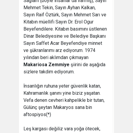
Sağlam (böyle insanlar da varmış), Sayın
Mehmet Tekin, Sayın Ayhan Kalkan,
Sayın Raif Öztürk, Sayın Mehmet Sarı ve
Kitabın müellifi Sayın Dr. Erol Ogur
Beyefendilere. Kitabın basımını üstlenen
Dinar Belediyesine ve Belediye Başkanı
Sayın Saffet Acar Beyefendiye minnet
ve şükranlarımı arz ediyorum. 1974
yılından beri aklımdan çıkmayan
Makariosa Zemmiye
şiirini de aşağıda
sizlere takdim ediyorum.
İnsanlığın ruhuna yeter güvenlik katan,
Kahramanlık şanını yine biziz yaşatan.
Vefa denen cevheri kahpelikle bir tutan,
Gülünç şeytan Makaryos sana bin
aftospiyos(*)
Leş kargası değiliz vara yoğa ötecek,