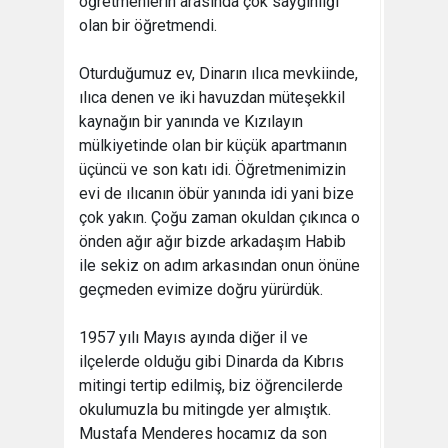
öğretmenlerin arasında çok saygınlığı
olan bir öğretmendi.
Oturduğumuz ev, Dinarın ılıca mevkiinde,
ılıca denen ve iki havuzdan müteşekkil
kaynağın bir yanında ve Kızılayın
mülkiyetinde olan bir küçük apartmanın
üçüncü ve son katı idi. Öğretmenimizin
evi de ılıcanın öbür yanında idi yani bize
çok yakın. Çoğu zaman okuldan çıkınca o
önden ağır ağır bizde arkadaşım Habib
ile sekiz on adım arkasından onun önüne
geçmeden evimize doğru yürürdük.
1957 yılı Mayıs ayında diğer il ve
ilçelerde olduğu gibi Dinarda da Kıbrıs
mitingi tertip edilmiş, biz öğrencilerde
okulumuzla bu mitingde yer almıştık.
Mustafa Menderes hocamız da son