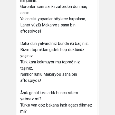
karşılanır.
Görenler seni sanki zaferden dönmüş
sanır.
Yalancılık yapanlar böylece hırpalanır,
Lanet yüzlü Makaryos sana bin
aftospiyos!
Daha dün yalvardınız bunda iki başınız,
Bizim topraktan gideli hep döktünüz
yaşınız.
Türk kanı kokmuyor mu toprağınız
taşınız,
Nankör ruhlu Makaryos sana bin
aftospiyos!
Âşık gönül kes artık bunca sitem
yetmez mi?
Türke yan göz bakana incir ağacı dikmez
mi?