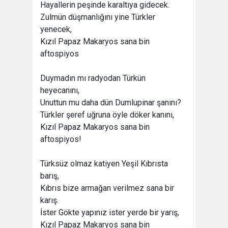
Hayallerin peşinde karaltıya gidecek.
Zulmün düşmanlığını yine Türkler
yenecek,
Kızıl Papaz Makaryos sana bin
aftospiyos
Duymadın mı radyodan Türkün
heyecanını,
Unuttun mu daha dün Dumlupınar şanını?
Türkler şeref uğruna öyle döker kanını,
Kızıl Papaz Makaryos sana bin
aftospiyos!
Türksüz olmaz katiyen Yeşil Kıbrısta
barış,
Kıbrıs bize armağan verilmez sana bir
karış.
İster Gökte yapınız ister yerde bir yarış,
Kızıl Papaz Makaryos sana bin