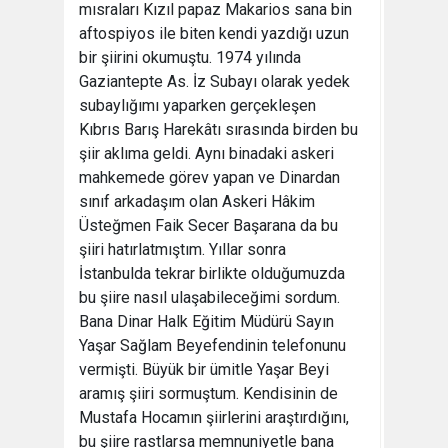
mısraları Kızıl papaz Makarios sana bin
aftospiyos ile biten kendi yazdığı uzun
bir şiirini okumuştu. 1974 yılında
Gaziantepte As. İz Subayı olarak yedek
subaylığımı yaparken gerçekleşen
Kıbrıs Barış Harekâtı sırasında birden bu
şiir aklıma geldi. Aynı binadaki askeri
mahkemede görev yapan ve Dinardan
sınıf arkadaşım olan Askeri Hâkim
Üsteğmen Faik Secer Başarana da bu
şiiri hatırlatmıştım. Yıllar sonra
İstanbulda tekrar birlikte olduğumuzda
bu şiire nasıl ulaşabileceğimi sordum.
Bana Dinar Halk Eğitim Müdürü Sayın
Yaşar Sağlam Beyefendinin telefonunu
vermişti. Büyük bir ümitle Yaşar Beyi
aramış şiiri sormuştum. Kendisinin de
Mustafa Hocamın şiirlerini araştırdığını,
bu şiire rastlarsa memnuniyetle bana