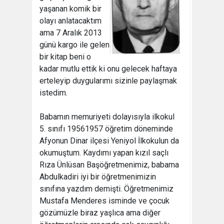
yaşanan komik bir
olayı anlatacaktım
ama 7 Aralık 2013
günü kargo ile gelen
bir kitap beni o
kadar mutlu ettik ki onu gelecek haftaya
erteleyip duygularımı sizinle paylaşmak
istedim.
Babamın memuriyeti dolayısıyla ilkokul
5. sınıfı 19561957 öğretim döneminde
Afyonun Dinar ilçesi Yeniyol İlkokulun da
okumuştum. Kaydımı yapan kızıl saçlı
Rıza Ünlüsan Başöğretmenimiz, babama
Abdulkadiri iyi bir öğretmenimizin
sınıfına yazdım demişti. Öğretmenimiz
Mustafa Menderes isminde ve çocuk
gözümüzle biraz yaşlıca ama diğer