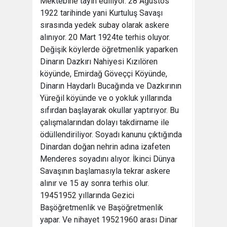
Mektebine tayin ediliyor. 28 Ağustos
1922 tarihinde yani Kurtuluş Savaşı
sırasında yedek subay olarak askere
alınıyor. 20 Mart 1924te terhis oluyor.
Değişik köylerde öğretmenlik yaparken
Dinarın Dazkırı Nahiyesi Kızılören
köyünde, Emirdağ Göveççi Köyünde,
Dinarın Haydarlı Bucağında ve Dazkırının
Yüreğil köyünde ve o yokluk yıllarında
sıfırdan başlayarak okullar yaptırıyor. Bu
çalışmalarından dolayı takdirname ile
ödüllendiriliyor. Soyadı kanunu çıktığında
Dinardan doğan nehrin adına izafeten
Menderes soyadını alıyor. İkinci Dünya
Savaşının başlamasıyla tekrar askere
alınır ve 15 ay sonra terhis olur.
19451952 yıllarında Gezici
Başöğretmenlik ve Başöğretmenlik
yapar. Ve nihayet 19521960 arası Dinar