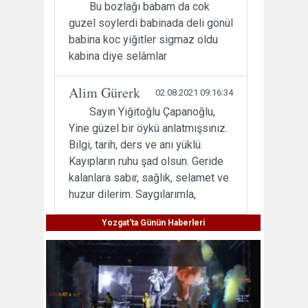
Bu bozlağı babam da cok
guzel soylerdi babinada deli gönül
babina koc yiğitler sigmaz oldu
kabina diye selâmlar
Alim Gürerk
02.08.2021 09:16:34
Sayın Yiğitoğlu Çapanoğlu,
Yine güzel bir öykü anlatmışsınız.
Bilgi, tarih, ders ve anı yüklü.
Kayıpların ruhu şad olsun. Geride
kalanlara sabır, sağlık, selamet ve
huzur dilerim. Saygılarımla,
Yozgat'ta Günün Haberleri