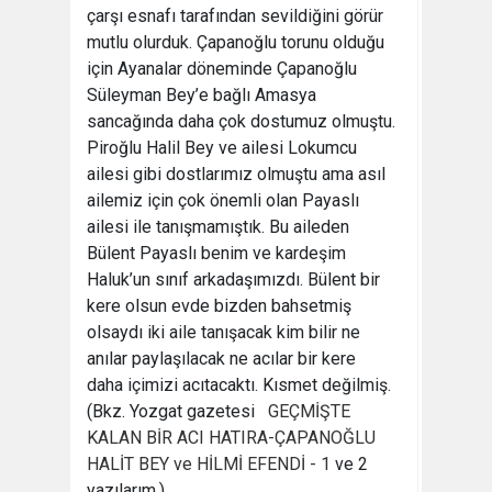
çarşı esnafı tarafından sevildiğini görür
mutlu olurduk. Çapanoğlu torunu olduğu
için Ayanalar döneminde Çapanoğlu
Süleyman Bey’e bağlı Amasya
sancağında daha çok dostumuz olmuştu.
Piroğlu Halil Bey ve ailesi Lokumcu
ailesi gibi dostlarımız olmuştu ama asıl
ailemiz için çok önemli olan Payaslı
ailesi ile tanışmamıştık. Bu aileden
Bülent Payaslı benim ve kardeşim
Haluk’un sınıf arkadaşımızdı. Bülent bir
kere olsun evde bizden bahsetmiş
olsaydı iki aile tanışacak kim bilir ne
anılar paylaşılacak ne acılar bir kere
daha içimizi acıtacaktı. Kısmet değilmiş.
(Bkz. Yozgat gazetesi
GEÇMİŞTE
KALAN BİR ACI HATIRA-ÇAPANOĞLU
HALİT BEY ve HİLMİ EFENDİ - 1
ve 2
yazılarım.)