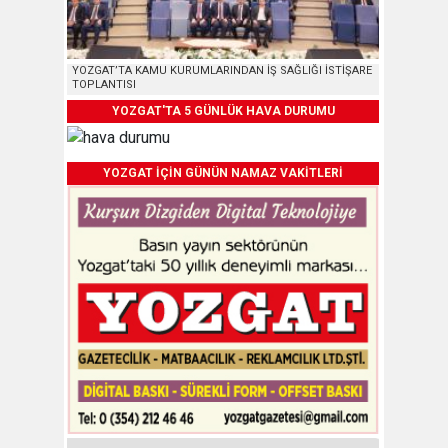
YOZGAT’TA KAMU KURUMLARINDAN İŞ SAĞLIĞI İSTİŞARE
TOPLANTISI
YOZGAT'TA 5 GÜNLÜK HAVA DURUMU
YOZGAT İÇİN GÜNÜN NAMAZ VAKİTLERİ