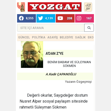
8,555
4,139
208
167
GÜNCEL
POLİTİKA
ASAYİŞ
BELEDİYE
SAĞLIK
EKONOMİ
TEKN
A'DAN Z'YE
BENİM BABAM VE SÜLEYMAN
SÖKMEN
A.Kadir ÇAPANOĞLU
Yazarın Özgeçmişi
Değerli okurlar, Saygıdeğer dostum
Nusret Alper sosyal paylaşım sitesinde
rahmetli Süleyman Sökmen