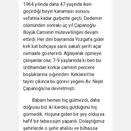
1964 yılında daha 47 yaşında iken
geçirdiği beyin kanaması sonucu
vefatına kadar gurbette geçti. Dedemin
ölümünden sonraki üç yıl Çapanoğlu
Büyük Camiinin mütevelliliğini devam
ettirdi. Her dini bayramda Yozgat’a gider
kırk kat bohçaya sarılı sakalı şerifi açar
cemaate gösterirdi. Ağlayarak öpmeye
çalışanlar olur, 7-9 yaşlarında ki ben bu
izdihamdan korkar caminin pencere
boşluklarına sığınırdım. Kırklareli’ne
tayini çıkınca bu görevi yeğeni Av. Nejat
Çapanoğlu’na devretmişti.
Babam hemen hiç gülmezdi, daha
doğrusu biz iki kardeş güldüğünü hiç
görmedik. Hoşuna giden bir şey olduysa
hafif bir tebessüm yapardı. Dolaştığımız
şehirlerde o şehir ahalisi ve bilhassa