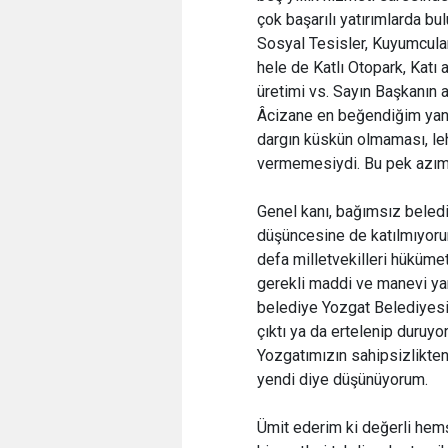
çok başarılı yatırımlarda bul
Sosyal Tesisler, Kuyumcula
hele de Katlı Otopark, Katı
üretimi vs. Sayın Başkanın 
Âcizane en beğendiğim yanı 
dargın küskün olmaması, le
vermemesiydi. Bu pek azımı
Genel kanı, bağımsız beled
düşüncesine de katılmıyorum.
defa milletvekilleri hüküme
gerekli maddi ve manevi yar
belediye Yozgat Belediyesid
çıktı ya da ertelenip duruyo
Yozgatımızın sahipsizlikte
yendi diye düşünüyorum.
Ümit ederim ki değerli hemş