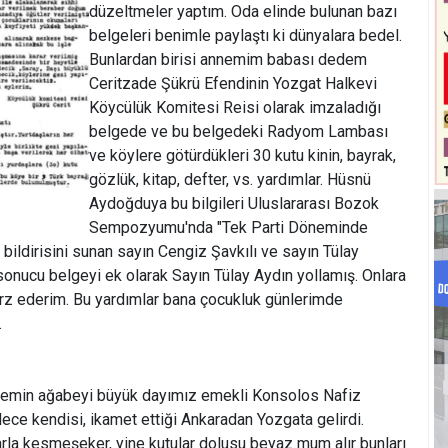
düzeltmeler yaptım. Oda elinde bulunan bazı
belgeleri benimle paylaştı ki dünyalara bedel.
Bunlardan birisi annemim babası dedem
Ceritzade Şükrü Efendinin Yozgat Halkevi
Köycülük Komitesi Reisi olarak imzaladığı
belgede ve bu belgedeki Radyom Lambası
ve köylere götürdükleri 30 kutu kinin, bayrak,
gözlük, kitap, defter, vs. yardımlar. Hüsnü
Aydoğduya bu bilgileri Uluslararası Bozok
Sempozyumu'nda "Tek Parti Döneminde
 bildirisini sunan sayın Cengiz Şavkılı ve sayın Tülay
sonucu belgeyi ek olarak Sayın Tülay Aydın yollamış. Onlara
 arz ederim. Bu yardımlar bana çocukluk günlerimde
.
nnemin ağabeyi büyük dayımız emekli Konsolos Nafiz
ce kendisi, ikamet ettiği Ankaradan Yozgata gelirdi.
arla kesmeşeker, yine kutular dolusu beyaz mum alır bunları