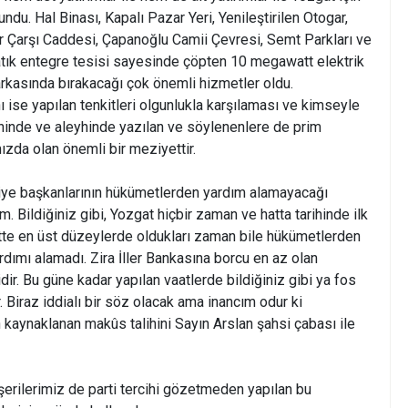
undu. Hal Binası, Kapalı Pazar Yeri, Yenileştirilen Otogar,
r Çarşı Caddesi, Çapanoğlu Camii Çevresi, Semt Parkları ve
 atık entegre tesisi sayesinde çöpten 10 megawatt elektrik
arkasında bırakacağı çok önemli hizmetler oldu.
ise yapılan tenkitleri olgunlukla karşılaması ve kimseyle
hinde ve aleyhinde yazılan ve söylenenlere de prim
zda olan önemli bir meziyettir.
iye başkanlarının hükümetlerden yardım alamayacağı
 Bildiğiniz gibi, Yozgat hiçbir zaman ve hatta tarihinde ilk
tte en üst düzeylerde oldukları zaman bile hükümetlerden
dımı alamadı. Zira İller Bankasına borcu en az olan
ir. Bu güne kadar yapılan vaatlerde bildiğiniz gibi ya fos
r. Biraz iddialı bir söz olacak ama inancım odur ki
n kaynaklanan makûs talihini Sayın Arslan şahsi çabası ile
erilerimiz de parti tercihi gözetmeden yapılan bu