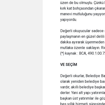
üzen de bu olmuştu. Çünkü h
kırk kat bohçasından çıkara
manevi mutluluğunu yaşıyor 
yapıyordu.
Değerli okuyucular sadece ş
paylaşmanın en güzel delili 
dakika ayırarak üşenmeden 
mutlaka özenle saklayın. R
(*) kaynak : BCA, 490.1.00.7
VE SEÇİM
Değerli okurlar, Belediye 
olarak yeniden belediye ba
vardır; akıllı belediye başk
derler. Yani alt yapı yatırım
başkan üst yatırımlar ile g
beş yıllık hizmeti süresinde