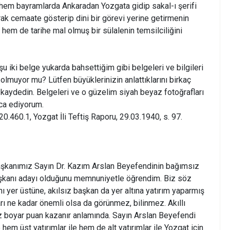
em bayramlarda Ankaradan Yozgata gidip sakal-ı şerifi
rak cemaate gösterip dini bir görevi yerine getirmenin
hem de tarihe mal olmuş bir sülalenin temsilciliğini
u iki belge yukarda bahsettiğim gibi belgeleri ve bilgileri
olmuyor mu? Lütfen büyüklerinizin anlattıklarını birkaç
kaydedin. Belgeleri ve o güzelim siyah beyaz fotoğrafları
ica ediyorum.
20.460.1, Yozgat İli Teftiş Raporu, 29.03.1940, s. 97.
Başkanımız Sayın Dr. Kazım Arslan Beyefendinin bağımsız
şkanı adayı olduğunu memnuniyetle öğrendim. Biz söz
anı yer üstüne, akılsız başkan da yer altına yatırım yaparmış
ları ne kadar önemli olsa da görünmez, bilinmez. Akıllı
öz boyar puan kazanır anlamında. Sayın Arslan Beyefendi
 hem üst yatırımlar ile hem de alt yatırımlar ile Yozgat için