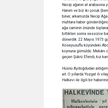
Necip ağanın at arabasına y
Hanım ve biz iki çocuk (be
biner, arkamızda Necip Ağa
muhtara haber gönderdiğin
ağa caminin önünde toplanan
bittikten sonra sessizce ba
dönerdik. 22 Mayıs 1973 gün
Köseyusuflu köyündeki Abdu
koynuna gömüldü. Mekânı cen
geçen Şükrü Efendi, kız kard
Hüsnü Aydoğdudan aldığı
ait. O yıllarda Yozgat ili v
Halkevi ile ilgili bir haberin