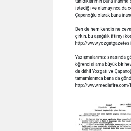
tanıdıklarımın buna inanma 
istediği ve alamayınca da cez
Çapanoğlu olarak buna inana
Ben de hem kendisine cevap
çirkin, bu aşağılık iftirayı
http://www.yozgatgazetes
Yazışmalarımız sırasında 
öğrencisi ama büyük bir hev
da dâhil Yozgatı ve Çapanoğ
tamamlanınca bana da gönder
http://www.mediafire.c