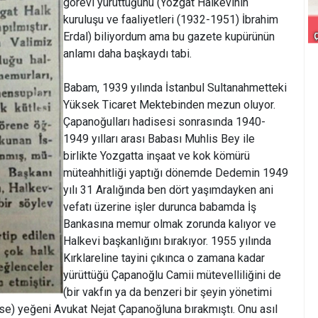
görevi yürüttüğünü (Yozgat Halkevinin
kuruluşu ve faaliyetleri (1932-1951) İbrahim
Erdal) biliyordum ama bu gazete kupürünün
anlamı daha başkaydı tabi.
Babam, 1939 yılında İstanbul Sultanahmetteki
Yüksek Ticaret Mektebinden mezun oluyor.
Çapanoğulları hadisesi sonrasında 1940-
1949 yılları arası Babası Muhlis Bey ile
birlikte Yozgatta inşaat ve kok kömürü
müteahhitliği yaptığı dönemde Dedemin 1949
yılı 31 Aralığında ben dört yaşımdayken ani
vefatı üzerine işler durunca babamda İş
Bankasına memur olmak zorunda kalıyor ve
Halkevi başkanlığını bırakıyor. 1955 yılında
Kırklareline tayini çıkınca o zamana kadar
yürüttüğü Çapanoğlu Camii mütevelliliğini de
(bir vakfın ya da benzeri bir şeyin yönetimi
se) yeğeni Avukat Nejat Çapanoğluna bırakmıştı. Onu asıl