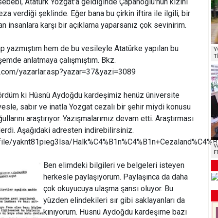
sebebi, Atatürk Yozgat'a geldiğinde Çapanoğlu'nun kızını
a verdiği şeklinde. Eğer bana bu çirkin iftira ile ilgili, bir
n insanlara karşı bir açıklama yaparsanız çok sevinirim.
 yazmıştım hem de bu vesileyle Atatürke yapılan bu
Y
T
 köşemde anlatmaya çalışmıştım. Bkz.
i.com/yazarlar.asp?yazar=37&yazi=3089
gördüm ki Hüsnü Aydoğdu kardeşimiz henüz üniversite
esle, sabır ve inatla Yozgat cezalı bir şehir miydi konusu
ullarını araştırıyor. Yazışmalarımız devam etti. Araştırması
di. Aşağıdaki adresten indirebilirsiniz.
om/file/yaknt81pieg3lsa/Halk%C4%B1n%C4%B1n+Cezaland%C
V
E
Ben elimdeki bilgileri ve belgeleri isteyen
herkesle paylaşıyorum. Paylaşınca da daha
çok okuyucuya ulaşma şansı oluyor. Bu
yüzden elindekileri sır gibi saklayanları da
kınıyorum. Hüsnü Aydoğdu kardeşime bazı