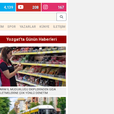
4,139
208
167
TİM
SPOR
YAZARLAR
KÜNYE
İLETİŞİM
Yozgat'ta Günün Haberleri
ARIM İL MÜDÜRLÜĞÜ EKİPLERİNDEN GIDA
ŞLETMELERİNE ÇOK YÖNLÜ DENETİM