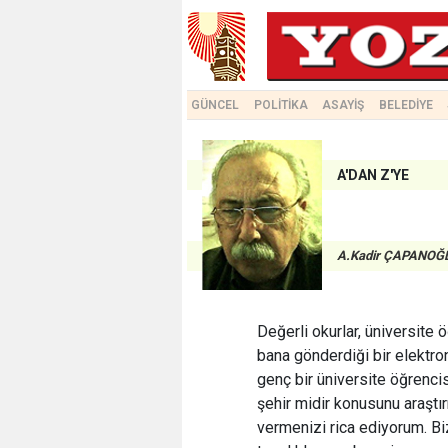
GÜNCEL
POLİTİKA
ASAYİŞ
BELEDİYE
A'DAN Z'YE
A.Kadir ÇAPANOĞ
Değerli okurlar, üniversite 
bana gönderdiği bir elektro
genç bir üniversite öğrenci
şehir midir konusunu araştı
vermenizi rica ediyorum. B