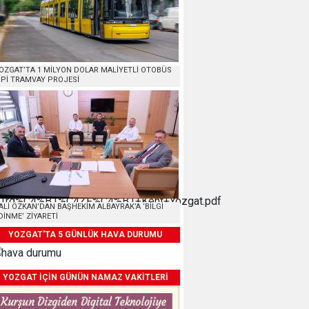
OZGAT’TA 1 MİLYON DOLAR MALİYETLİ OTOBÜS
İPİ TRAMVAY PROJESİ
4%B1rd%C4%B1%C4ŻF%C4%B1+Kent+Yozgat.pdf
ALİ ÖZKAN’DAN BAŞHEKİM ALBAYRAK’A ‘BİLGİ
DİNME’ ZİYARETİ
YOZGAT'TA 5 GÜNLÜK HAVA DURUMU
YOZGAT İÇİN GÜNÜN NAMAZ VAKİTLERİ