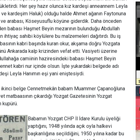
ükletirdi. Her şey hazır olunca kız kardeşi anneannem Leyla
n ve kardeşim Haluk) olduğu halde Ahmet ağanın Faytonuna
 ve arabası, Köseyusuflu köyüne giderdik. Daha önceden
den babası Haşmet Beyin mezarının bulunduğu Abdullah
 ihtiyaç sahibi köylülere bu malzemeleri dağıtırdı. Bu iş
basının kabri başında kuran okur, akşama doğru Yozgata
ü Ankarada kalp krizinden vefat etti. Vasiyeti üzerine
llahağa camiinin haziresindeki babası Haşmet Beyin
net kabri nur içinde olsun. İşte yukardaki belgede adı
eşi Leyla Hanımın eşi yani eniştesiydi.
m ikinci belge Cennetmekân babam Muammer Çapanoğluna
ilayet matbaasının çıkardığı Yozgat Gazetesinin Yozgat
in kupürü.
Babamın Yozgat CHP İl İdare Kurulu üyeliği
yaptığını, 1948 yılında açık oyla halkevi
başkanlığına seçildiğini, 1950 yılına kadar bu