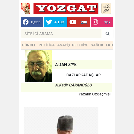
8,555
4,139
208
167
GÜNCEL
POLİTİKA
ASAYİŞ
BELEDİYE
SAĞLIK
EKONOMİ
TEKN
A'DAN Z'YE
BAZI ARKADAŞLAR
A.Kadir ÇAPANOĞLU
Yazarın Özgeçmişi