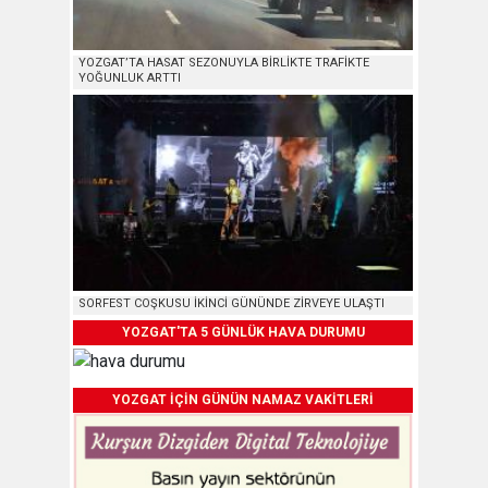
YOZGAT’TA HASAT SEZONUYLA BİRLİKTE TRAFİKTE
YOĞUNLUK ARTTI
SORFEST COŞKUSU İKİNCİ GÜNÜNDE ZİRVEYE ULAŞTI
YOZGAT'TA 5 GÜNLÜK HAVA DURUMU
YOZGAT İÇİN GÜNÜN NAMAZ VAKİTLERİ