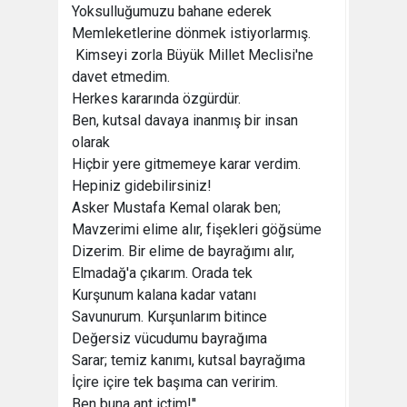
Yoksulluğumuzu bahane ederek
Memleketlerine dönmek istiyorlarmış.
Kimseyi zorla Büyük Millet Meclisi'ne
davet etmedim.
Herkes kararında özgürdür.
Ben, kutsal davaya inanmış bir insan
olarak
Hiçbir yere gitmemeye karar verdim.
Hepiniz gidebilirsiniz!
Asker Mustafa Kemal olarak ben;
Mavzerimi elime alır, fişekleri göğsüme
Dizerim. Bir elime de bayrağımı alır,
Elmadağ'a çıkarım. Orada tek
Kurşunum kalana kadar vatanı
Savunurum. Kurşunlarım bitince
Değersiz vücudumu bayrağıma
Sarar; temiz kanımı, kutsal bayrağıma
İçire içire tek başıma can veririm.
Ben buna ant içtim!''