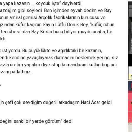
a yapa kazanın ..…koyduk işte” deyiverdi.
yazdığım gibi söyledi. Ben içimden eyvah dedim ve Bay
nun amiral gemisi Arçelik fabrikalarının kurucusu ve
ndan küfür kaçıran Sayın Lütfü Doruk Bey, “küfür, ruhun
 tecrübesi olan Bay Kosta bunu biliyor muydu acaba, bir
tı.
stiyordu. Bu büyüklükte ve ağırlıktaki bir kazanın,
endi kendine yavaşlayarak durmasını beklemek yerine, siz
zla üretim yapalım diye stop kumandasını kullandırıp ani
anı patlattınız.
,
in şefi çok sevdiğim değerli arkadaşım Naci Acar geldi.
ini sanki bir yerde gördüm” dedi.