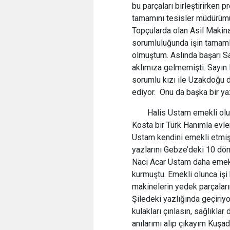
bu parçaları birleştirirken 
tamamını tesisler müdürümü
Topçularda olan Asil Makina
sorumluluğunda işin tamaml
olmuştum. Aslında başarı Sa
aklımıza gelmemişti. Sayın 
sorumlu kızı ile Uzakdoğu d
ediyor. Onu da başka bir ya
Halis Ustam emekli olun
Kosta bir Türk Hanımla evle
Ustam kendini emekli etmiş. 
yazlarını Gebze’deki 10 dönü
Naci Acar Ustam daha emekl
kurmuştu. Emekli olunca işi 
makinelerin yedek parçaların
Şiledeki yazlığında geçiriy
kulakları çınlasın, sağlıkla
anılarımı alıp çıkayım Kuşad