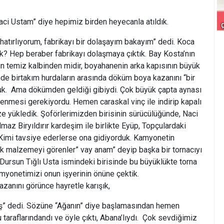
Ustam” diye hepimiz birden heyecanla atıldık.
hatırlıyorum, fabrikayı bir dolaşayım bakayım” dedi. Koca
ak? Hep beraber fabrikayı dolaşmaya çıktık. Bay Kosta’nın
ın temiz kalbinden midir, boyahanenin arka kapısının büyük
de birtakım hurdaların arasında döküm boya kazanını “bir
duk. Ama dökümden geldiği gibiydi. Çok büyük çapta aynası
şlenmesi gerekiyordu. Hemen caraskal vinç ile indirip kapalı
 yükledik. Şoförlerimizden birisinin sürücülüğünde, Naci
az Biryıldırır kardeşim ile birlikte Eyüp, Topçulardaki
 Kimi tavsiye ederlerse ona gidiyorduk. Kamyonetin
ek malzemeyi görenler” vay anam” deyip başka bir tornacıyı
 Dursun Tığlı Usta ismindeki birisinde bu büyüklükte torna
amyonetimizi onun işyerinin önüne çektik.
azanını görünce hayretle karışık,
ş” dedi. Sözüne “Ağanın” diye başlamasından hemen
araflarındandı ve öyle çıktı, Abana’lıydı. Çok sevdiğimiz