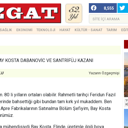
8,555
SAĞLIK
EKONOMİ
TEKNOLOJİ
HAYAT
KÜLTÜR - SANAT
TARIM
EĞİ
AY KOSTA DABANOVİC VE SANTRİFÜJ KAZANI
LU
Yazarın Özgeçmişi
. 80 li yılların ortaları olabilir. Rahmetli tarihçi Feridun Fazıl
Y
erinde bahsettiği gibi bundan tam kırk yıl mukaddem. Ben
K
Apre Fabrikalarının Satınalma Bölüm Şefiyim, Bay Kosta
rümüz.
 mühendisiydi Bay Kosta. Elinde, üretimle ilgili boya