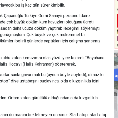
layacak bu iş kaç gün sürer kimbilir.
k Çapanoğlu Türkiye Gemi Sanayii personel daire
inde çok büyük döküm kum havuzları olduğunu ücreti
yasadan daha ucuza döküm yaptırabileceğimi söylemişti.
 görüşmüştüm. Çok büyük ve çok mükemmel bir
ümleri belirli günlerde yaptıkları için çalışma şansımız
zuldu zaten kırmızımsı olan yüzü iyice kızardı. “Boyahane
alis Hoca’yı (Halis Kahraman) göstererek,
orlar sanki gavur malı bu (aynen böyle söyledi), olmaz ki
 stop” diye ustabaşını suçlayınca, o’da o kızgınlıkla içini
dım. Ortam zaten gürültülü olduğundan o da kızgınlıkla
anın durmasını bekletmeyen sizsiniz. Start stop, start stop