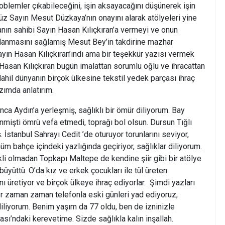
problemler çıkabileceğini, işin aksayacağını düşünerek işin
z Sayın Mesut Düzkaya’nın onayını alarak atölyeleri yine
nın sahibi Sayın Hasan Kılıçkıran’a vermeyi ve onun
anmasını sağlamış Mesut Bey’in takdirine mazhar
yın Hasan Kılıçkıran’ındı ama bir teşekkür yazısı vermek
Hasan Kılıçkıran bugün imalattan sorumlu oğlu ve ihracattan
ahil dünyanın birçok ülkesine tekstil yedek parçası ihraç
zımda anlatırım.
ca Aydın’a yerleşmiş, sağlıklı bir ömür diliyorum. Bay
nmişti ömrü vefa etmedi, toprağı bol olsun. Dursun Tığlı
İstanbul Sahrayı Cedit ’de oturuyor torunlarını seviyor,
m bahçe içindeki yazlığında geçiriyor, sağlıklar diliyorum.
i olmadan Topkapı Maltepe de kendine şiir gibi bir atölye
büyüttü. O’da kız ve erkek çocukları ile tül üreten
ı üretiyor ve birçok ülkeye ihraç ediyorlar. Şimdi yazları
or zaman zaman telefonla eski günleri yad ediyoruz,
r diliyorum. Benim yaşım da 77 oldu, ben de izninizle
ası’ndaki kerevetime. Sizde sağlıkla kalın inşallah.