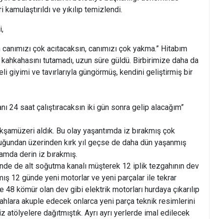
ri kamulaştırıldı ve yıkılıp temizlendi.
,
 canımızı çok acıtacaksın, canımızı çok yakma.” Hitabım
 kahkahasını tutamadı, uzun süre güldü. Birbirimize daha da
seli giyimi ve tavırlarıyla güngörmüş, kendini geliştirmiş bir
ı 24 saat çalıştıracaksın iki gün sonra gelip alacağım”
kşamüzeri aldık. Bu olay yaşantımda iz bırakmış çok
duğundan üzerinden kırk yıl geçse de daha dün yaşanmış
zamda derin iz bırakmış.
inde de alt soğutma kanalı müşterek 12 iplik tezgahının dev
ış 12 günde yeni motorlar ve yeni parçalar ile tekrar
e 48 kömür olan dev gibi elektrik motorları hurdaya çıkarılıp
gahlara akuple edecek onlarca yeni parça teknik resimlerini
z atölyelere dağıtmıştık. Ayrı ayrı yerlerde imal edilecek