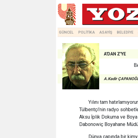
GÜNCEL
POLİTİKA
ASAYİŞ
BELEDİYE
A'DAN Z'YE
B
A.Kadir ÇAPANOĞ
Yılını tam hatırlamıyorum
Tülbentçi’nin radyo sohbetl
Aksu İplik Dokuma ve Boya 
Dabonowiç Boyahane Müdü
Dünya çapında bir kimya