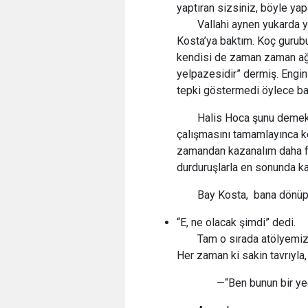
yaptıran sizsiniz, böyle yap
Vallahi aynen yukarda 
Kosta’ya baktım. Koç gurubu
kendisi de zaman zaman ağzı
yelpazesidir” dermiş. Engin
tepki göstermedi öylece bak
Halis Hoca şunu demek i
çalışmasını tamamlayınca k
zamandan kazanalım daha fa
durduruşlarla en sonunda kaz
Bay Kosta, bana dönüp
“E, ne olacak şimdi” dedi.
Tam o sırada atölyemiz
Her zaman ki sakin tavrıyla,
—“Ben bunun bir yedeğ