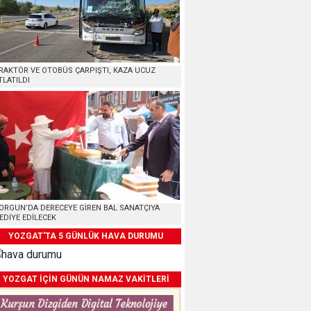
RAKTÖR VE OTOBÜS ÇARPIŞTI, KAZA UCUZ
TLATILDI
ORGUN’DA DERECEYE GİREN BAL SANATÇIYA
EDİYE EDİLECEK
YOZGAT'TA 5 GÜNLÜK HAVA DURUMU
YOZGAT İÇİN GÜNÜN NAMAZ VAKİTLERİ