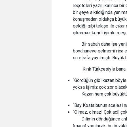
reçeteleri yazılı kalınca bir 
bir şeye sıkıldığında yanıma
konuşmadan oldukça büyük 
geldiği gibi telaşe ile çıkar
çıkarmaz kendi işimle meşg
Bir sabah daha işe yen
boyahaneye gelmemi rica edi
su etrafa yayılmıştı. Büyük 
Kırık Türkçesiyle bana,
“Gördüğün gibi kazan böyle
yoksa işimiz çok zor olacak
Kazan hem çok büyükt
“Bay Kosta bunun acelesi nası
“Olmaz, olmaz! Çok acil çok 
Dilimin döndüğünce anl
(maça) yapılacak, bu büyü