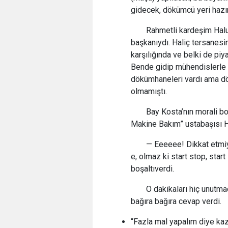
gidecek, dökümcü yeri hazır
Rahmetli kardeşim Halu
başkanıydı. Haliç tersanes
karşılığında ve belki de pi
Bende gidip mühendislerle
dökümhaneleri vardı ama dök
olmamıştı.
Bay Kosta’nın morali bo
Makine Bakım” ustabaşısı H
— Eeeeee! Dikkat etmiy
e, olmaz ki start stop, start
boşaltıverdi.
O dakikaları hiç unutma
bağıra bağıra cevap verdi.
“Fazla mal yapalım diye kaz