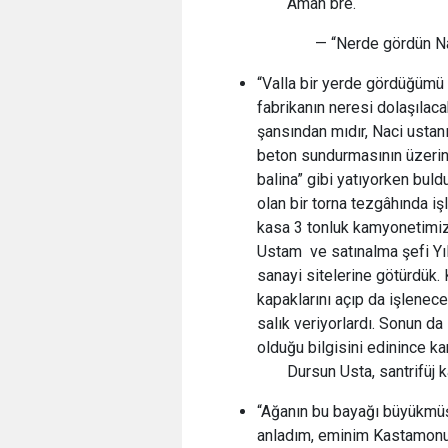
Aman bre.
— “Nerde gördün Naci 
“Valla bir yerde gördüğümü 
fabrikanın neresi dolaşılac
şansından mıdır, Naci ustan
beton sundurmasının üzerin
balina” gibi yatıyorken bul
olan bir torna tezgâhında i
kasa 3 tonluk kamyonetimize
Ustam ve satınalma şefi Yılm
sanayi sitelerine götürdük.
kapaklarını açıp da işlenec
salık veriyorlardı. Sonun da
olduğu bilgisini edinince k
Dursun Usta, santrifüj k
“Ağanın bu bayağı büyükmü
anladım, eminim Kastamonu t