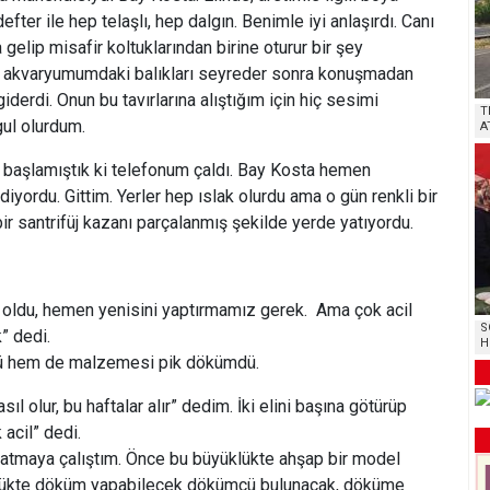
defter ile hep telaşlı, hep dalgın. Benimle iyi anlaşırdı. Canı
 gelip misafir koltuklarından birine oturur bir şey
akvaryumumdaki balıkları seyreder sonra konuşmadan
 giderdi. Onun bu tavırlarına alıştığım için hiç sesimi
T
ul olurdum.
A
i başlamıştık ki telefonum çaldı. Bay Kosta hemen
yordu. Gittim. Yerler hep ıslak olurdu ama o gün renkli bir
bir santrifüj kazanı parçalanmış şekilde yerde yatıyordu.
 oldu, hemen yenisini yaptırmamız gerek. Ama çok acil
S
” dedi.
H
ü hem de malzemesi pik dökümdü.
l olur, bu haftalar alır” dedim. İki elini başına götürüp
acil” dedi.
atmaya çalıştım. Önce bu büyüklükte ahşap bir model
klükte döküm yapabilecek dökümcü bulunacak, döküme