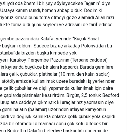
ya’lıydı oda önemli bir şey söyleyecekse “ağanın” diye
 Ustaya kanım ısındı, hemen ahbap olduk. Dedim ki
ziyoruz kimse bunu torna etmeyi göze alamadı Allah razı
lükte torna olduğunu söyledi ve adresini de tarif edince
rşembe pazarındaki Kalafat yerinde “Küçük Sanat
e başkanı oldum. Sadece biz üç arkadaş Polonya’dan bu
. İstanbul’da bizden başka kimsede yok.
at yeri, Karaköy Perşembe Pazarının (Tersane caddesi)
’in kıyısında büyükçe bir alanı kapsardı. Burada gemilere
lara çelik çubuklar, platinalar (10 mm. den kalın saçlar)
de atötölyemizde kullanılmak üzere buradaki iş yerlerinden
te çelik çubuklar ve dişli yapımında kullanılmak için daire
ve çaplarda platinalar kestirirdim. Birgün, 2,5 tonluk Bedford
rup ana caddeye çıkmıştık ki araçlar hız yapmasın diye
da gemi halatın (palamar) üzerinden atlayan kamyonun
çıldı ve değişik kalınlıkta onlarca çelik çubuk yola saçıldı.
ızda bir otomobil olmaması sonu çok kötü bitecek bir
Sayın Bedrettin Dalan’ın belediye başkanlığı döneminde