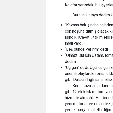
Kalafat yerindeki bu işyerle
Dursun Ustaya dedim ki
“Kazana bakışından anladım
çok hoşuna gitmiş olacak ki
ısındık. Kravatlı, takım elbi
imajı vardı.
“Beş günde veririm” dedi.
“Olmaz Dursun Ustam, tornan
dedim.
“Üç gün” dedi. Üçüncü gün a
önemli olaylardan birisi ol
gibi. Dursun Tığlı ismi hafı
Birde hazırlama daires
gibi 12 elektrik motoru yanm
hizmete almıştık. Her birind
yeni motorlar ve onları tez
yedek parça imal ettirdiğimi