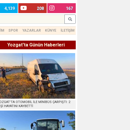
4,139
208
167
TİM
SPOR
YAZARLAR
KÜNYE
İLETİŞİM
Yozgat'ta Günün Haberleri
OZGAT’TA OTOMOBİL İLE MİNİBÜS ÇARPIŞTI: 2
İŞİ HAYATINI KAYBETTİ