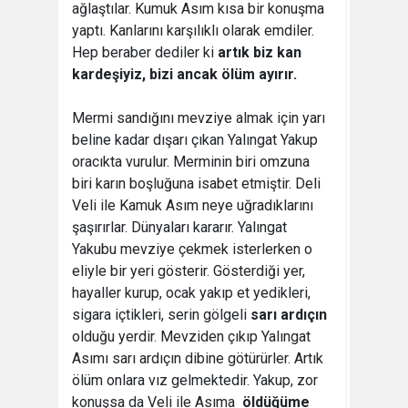
ağlaştılar. Kumuk Asım kısa bir konuşma
yaptı. Kanlarını karşılıklı olarak emdiler.
Hep beraber dediler ki
artık biz kan
kardeşiyiz, bizi ancak ölüm ayırır.
Mermi sandığını mevziye almak için yarı
beline kadar dışarı çıkan Yalıngat Yakup
oracıkta vurulur. Merminin biri omzuna
biri karın boşluğuna isabet etmiştir. Deli
Veli ile Kamuk Asım neye uğradıklarını
şaşırırlar. Dünyaları kararır. Yalıngat
Yakubu mevziye çekmek isterlerken o
eliyle bir yeri gösterir. Gösterdiği yer,
hayaller kurup, ocak yakıp et yedikleri,
sigara içtikleri, serin gölgeli
sarı ardıçın
olduğu yerdir. Mevziden çıkıp Yalıngat
Asımı sarı ardıçın dibine götürürler. Artık
ölüm onlara vız gelmektedir. Yakup, zor
konuşsa da Veli ile Asıma
 öldüğüme