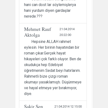
hani can dost lar söylemişlerya
hani yurdum diyen gardaşlar
nerede.???
Mehmet Rauf
21.04.2014
Aktolga
20:22:00
Hepsine ALLAH rahmet
eylesin. Her birinin hayatından bir
roman çıkar.Gerçek hayat
hikayeleri çok farklı oluyor. Ben de
okudukça hep Edebiyat
öğretmenim Sedat beyi hatırlarım.
Rahmetli bize çizgi roman
okumayı yasaklamıştı. Düşünmeye
ve hayal etmeye yer bırakmıyor,
diye.
Şakir Şen
21.04.2014 12:15:00