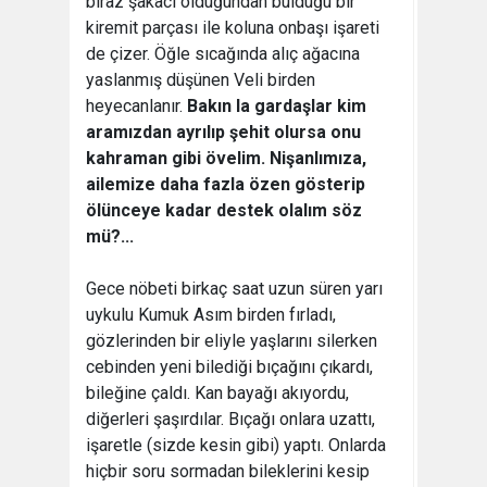
biraz şakacı olduğundan bulduğu bir
kiremit parçası ile koluna onbaşı işareti
de çizer. Öğle sıcağında alıç ağacına
yaslanmış düşünen Veli birden
heyecanlanır.
Bakın la gardaşlar kim
aramızdan ayrılıp şehit olursa onu
kahraman gibi övelim. Nişanlımıza,
ailemize daha fazla özen gösterip
ölünceye kadar destek olalım söz
mü?...
Gece nöbeti birkaç saat uzun süren yarı
uykulu Kumuk Asım birden fırladı,
gözlerinden bir eliyle yaşlarını silerken
cebinden yeni bilediği bıçağını çıkardı,
bileğine çaldı. Kan bayağı akıyordu,
diğerleri şaşırdılar. Bıçağı onlara uzattı,
işaretle (sizde kesin gibi) yaptı. Onlarda
hiçbir soru sormadan bileklerini kesip