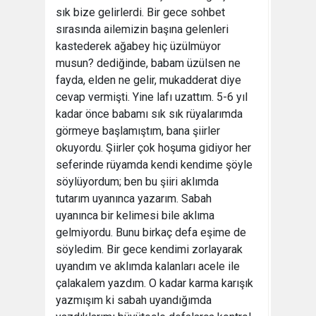
sık bize gelirlerdi. Bir gece sohbet
sırasında ailemizin başına gelenleri
kastederek ağabey hiç üzülmüyor
musun? dediğinde, babam üzülsen ne
fayda, elden ne gelir, mukadderat diye
cevap vermişti. Yine lafı uzattım. 5-6 yıl
kadar önce babamı sık sık rüyalarımda
görmeye başlamıştım, bana şiirler
okuyordu. Şiirler çok hoşuma gidiyor her
seferinde rüyamda kendi kendime şöyle
söylüyordum; ben bu şiiri aklımda
tutarım uyanınca yazarım. Sabah
uyanınca bir kelimesi bile aklıma
gelmiyordu. Bunu birkaç defa eşime de
söyledim. Bir gece kendimi zorlayarak
uyandım ve aklımda kalanları acele ile
çalakalem yazdım. O kadar karma karışık
yazmışım ki sabah uyandığımda