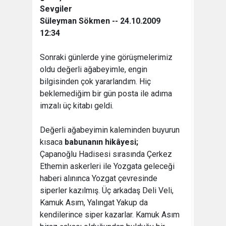
Sevgiler
Süleyman Sökmen -- 24.10.2009
12:34
Sonraki günlerde yine görüşmelerimiz
oldu değerli ağabeyimle, engin
bilgisinden çok yararlandım. Hiç
beklemediğim bir gün posta ile adıma
imzalı üç kitabı geldi.
Değerli ağabeyimin kaleminden buyurun
kısaca
babunanın hikâyesi;
Çapanoğlu Hadisesi sırasında Çerkez
Ethemin askerleri ile Yozgata geleceği
haberi alınınca Yozgat çevresinde
siperler kazılmış. Üç arkadaş Deli Veli,
Kamuk Asım, Yalıngat Yakup da
kendilerince siper kazarlar. Kamuk Asım