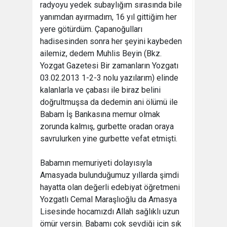
radyoyu yedek subaylığım sırasında bile
yanımdan ayırmadım, 16 yıl gittiğim her
yere götürdüm. Çapanoğulları
hadisesinden sonra her şeyini kaybeden
ailemiz, dedem Muhlis Beyin (Bkz.
Yozgat Gazetesi Bir zamanların Yozgatı
03.02.2013 1-2-3 nolu yazılarım) elinde
kalanlarla ve çabası ile biraz belini
doğrultmuşsa da dedemin ani ölümü ile
Babam İş Bankasına memur olmak
zorunda kalmış, gurbette oradan oraya
savrulurken yine gurbette vefat etmişti.
Babamın memuriyeti dolayısıyla
Amasyada bulunduğumuz yıllarda şimdi
hayatta olan değerli edebiyat öğretmeni
Yozgatlı Cemal Maraşlıoğlu da Amasya
Lisesinde hocamızdı Allah sağlıklı uzun
ömür versin. Babamı çok sevdiği için sık