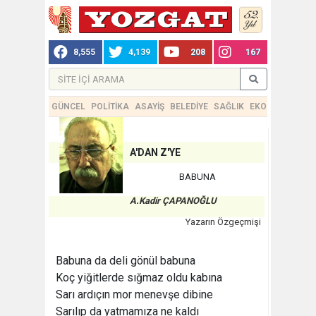
8,555
4,139
208
167
GÜNCEL
POLİTİKA
ASAYİŞ
BELEDİYE
SAĞLIK
EKONOMİ
TEKN
A'DAN Z'YE
BABUNA
A.Kadir ÇAPANOĞLU
Yazarın Özgeçmişi
Babuna da deli gönül babuna
Koç yiğitlerde sığmaz oldu kabına
Sarı ardıçın mor menevşe dibine
Sarılıp da yatmamıza ne kaldı