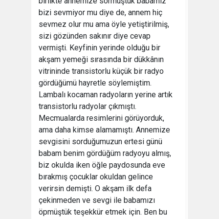
birlikte annemize sormuştuk babamız
bizi sevmiyor mu diye de, annem hiç
sevmez olur mu ama öyle yetiştirilmiş,
sizi gözünden sakınır diye cevap
vermişti. Keyfinin yerinde olduğu bir
akşam yemeği sırasında bir dükkânın
vitrininde transistorlu küçük bir radyo
gördüğümü hayretle söylemiştim.
Lambalı kocaman radyoların yerine artık
transistorlu radyolar çıkmıştı.
Mecmualarda resimlerini görüyorduk,
ama daha kimse alamamıştı. Annemize
sevgisini sorduğumuzun ertesi günü
babam benim gördüğüm radyoyu almış,
biz okulda iken öğle paydosunda eve
bırakmış çocuklar okuldan gelince
verirsin demişti. O akşam ilk defa
çekinmeden ve sevgi ile babamızı
öpmüştük teşekkür etmek için. Ben bu