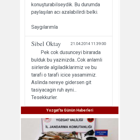
konuşturabilseydik. Bu durumda
paylaşılan acı azalabilirdi belki.
Saygılarımla
Sibel Oktay
21.04.2014 11:39:00
Pek cok dusunceyi birarada
bulduk bu yazinizda...Cok anlamli
siirlerde algiladiklarimiz ve bu
tarafi o tarafi icice yasamimiz.
Aslinda nereye gidersen git
tasiyacagin ruh ayni...
Tesekkurler.
Yozgat'ta Günün Haberleri