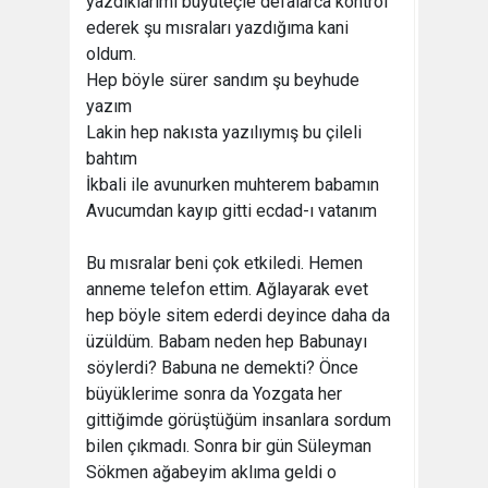
yazdıklarımı büyüteçle defalarca kontrol
ederek şu mısraları yazdığıma kani
oldum.
Hep böyle sürer sandım şu beyhude
yazım
Lakin hep nakısta yazılıymış bu çileli
bahtım
İkbali ile avunurken muhterem babamın
Avucumdan kayıp gitti ecdad-ı vatanım
Bu mısralar beni çok etkiledi. Hemen
anneme telefon ettim. Ağlayarak evet
hep böyle sitem ederdi deyince daha da
üzüldüm. Babam neden hep Babunayı
söylerdi? Babuna ne demekti? Önce
büyüklerime sonra da Yozgata her
gittiğimde görüştüğüm insanlara sordum
bilen çıkmadı. Sonra bir gün Süleyman
Sökmen ağabeyim aklıma geldi o